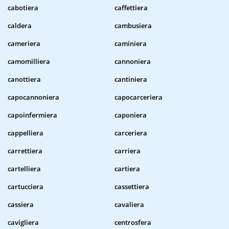
cabotiera
caffettiera
caldera
cambusiera
cameriera
caminiera
camomilliera
cannoniera
canottiera
cantiniera
capocannoniera
capocarceriera
capoinfermiera
caponiera
cappelliera
carceriera
carrettiera
carriera
cartelliera
cartiera
cartucciera
cassettiera
cassiera
cavaliera
cavigliera
centrosfera