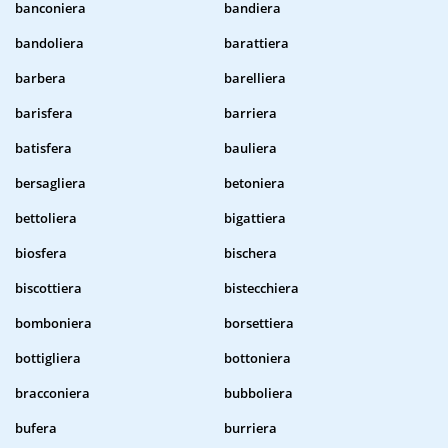
banconiera
bandiera
bandoliera
barattiera
barbera
barelliera
barisfera
barriera
batisfera
bauliera
bersagliera
betoniera
bettoliera
bigattiera
biosfera
bischera
biscottiera
bistecchiera
bomboniera
borsettiera
bottigliera
bottoniera
bracconiera
bubboliera
bufera
burriera