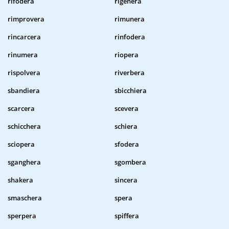
rifodera
rigenera
rimprovera
rimunera
rincarcera
rinfodera
rinumera
riopera
rispolvera
riverbera
sbandiera
sbicchiera
scarcera
scevera
schicchera
schiera
sciopera
sfodera
sganghera
sgombera
shakera
sincera
smaschera
spera
sperpera
spiffera