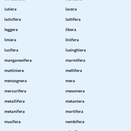
iutiera
lacera
laticifera
lattifera
leggera
libera
liniera
linifera
lucifera
lusinghiera
manganesifera
marmifera
mattiniera
mellifera
menzognera
mera
mercurifera
mesomera
metallifera
metaniera
metanifera
mortifera
mucifera
nembifera