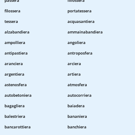
passera
fillossera
filossera
portatessera
tessera
acquasantiera
alzabandiera
ammainabandiera
ampolliera
angoliera
antipastiera
antroposfera
aranciera
arciera
argentiera
artiera
astenosfera
atmosfera
autobetoniera
autocorriera
bagagliera
baiadera
balestriera
bananiera
bancarottiera
banchiera