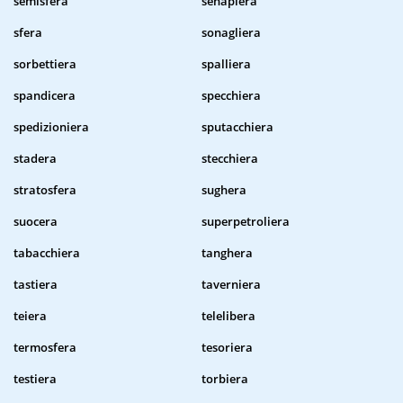
semisfera
senapiera
sfera
sonagliera
sorbettiera
spalliera
spandicera
specchiera
spedizioniera
sputacchiera
stadera
stecchiera
stratosfera
sughera
suocera
superpetroliera
tabacchiera
tanghera
tastiera
taverniera
teiera
telelibera
termosfera
tesoriera
testiera
torbiera