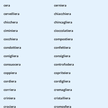
cera
cerniera
cervelliera
chiacchiera
chicchera
chincagliera
ciminiera
cioccolatiera
cocchiera
compostiera
condottiera
confettiera
conigliera
consigliera
consuocera
controfodera
coppiera
copriteiera
cordiera
cordigliera
corriera
cremagliera
criniera
cristalliera
crociera
cromosfera