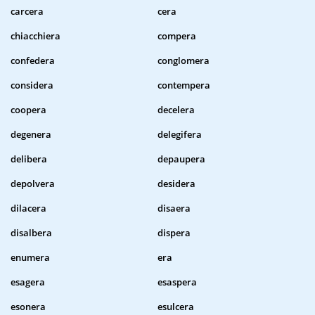
carcera
cera
chiacchiera
compera
confedera
conglomera
considera
contempera
coopera
decelera
degenera
delegifera
delibera
depaupera
depolvera
desidera
dilacera
disaera
disalbera
dispera
enumera
era
esagera
esaspera
esonera
esulcera