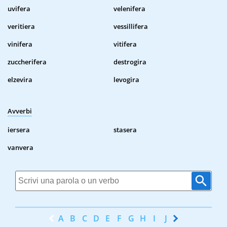
uvifera
velenifera
veritiera
vessillifera
vinifera
vitifera
zuccherifera
destrogira
elzevira
levogira
Avverbi
iersera
stasera
vanvera
A
B
C
D
E
F
G
H
I
J
K
L
M
N