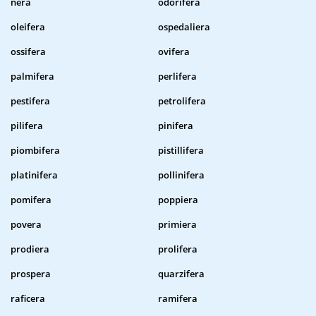
nera
odorifera
oleifera
ospedaliera
ossifera
ovifera
palmifera
perlifera
pestifera
petrolifera
pilifera
pinifera
piombifera
pistillifera
platinifera
pollinifera
pomifera
poppiera
povera
primiera
prodiera
prolifera
prospera
quarzifera
raficera
ramifera