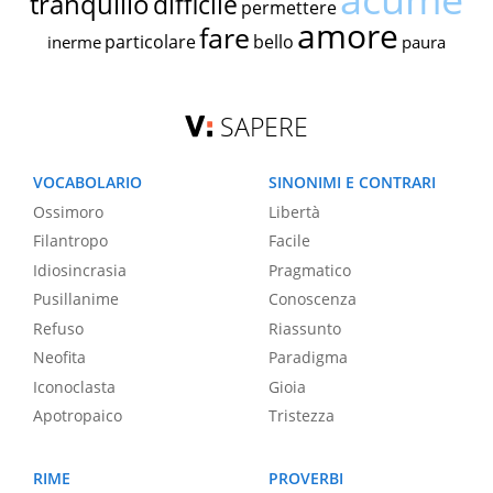
tranquillo
difficile
permettere
amore
fare
particolare
bello
inerme
paura
SAPERE
VOCABOLARIO
SINONIMI E CONTRARI
Ossimoro
Libertà
Filantropo
Facile
Idiosincrasia
Pragmatico
Pusillanime
Conoscenza
Refuso
Riassunto
Neofita
Paradigma
Iconoclasta
Gioia
Apotropaico
Tristezza
RIME
PROVERBI