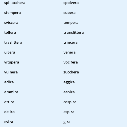
spillacchera
spolvera
stempera
supera
sviscera
tempera
tollera
translittera
traslittera
trincera
ulcera
venera
vitupera
vocifera
vulnera
zucchera
adira
aggira
ammira
aspira
attira
cospira
delira
espira
evira
gira