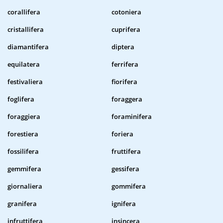
corallifera
cotoniera
cristallifera
cuprifera
diamantifera
diptera
equilatera
ferrifera
festivaliera
fiorifera
foglifera
foraggera
foraggiera
foraminifera
forestiera
foriera
fossilifera
fruttifera
gemmifera
gessifera
giornaliera
gommifera
granifera
ignifera
infruttifera
insincera