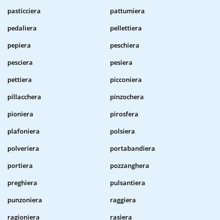
pasticciera
pattumiera
pedaliera
pellettiera
pepiera
peschiera
pesciera
pesiera
pettiera
picconiera
pillacchera
pinzochera
pioniera
pirosfera
plafoniera
polsiera
polveriera
portabandiera
portiera
pozzanghera
preghiera
pulsantiera
punzoniera
raggiera
ragioniera
rasiera