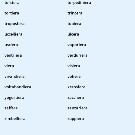
torciera
torpediniera
tortiera
trincera
troposfera
tubiera
uccelliera
ulcera
usciera
vaporiera
ventriera
verduriera
viera
visiera
vivandiera
voliera
voltabandiera
xerosfera
yogurtiera
zacchera
zaffera
zanzariera
zimbelliera
zuppiera