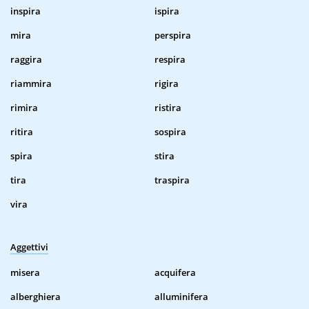
inspira
ispira
mira
perspira
raggira
respira
riammira
rigira
rimira
ristira
ritira
sospira
spira
stira
tira
traspira
vira
Aggettivi
misera
acquifera
alberghiera
alluminifera