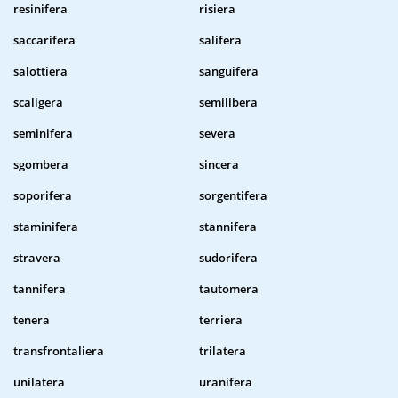
resinifera
risiera
saccarifera
salifera
salottiera
sanguifera
scaligera
semilibera
seminifera
severa
sgombera
sincera
soporifera
sorgentifera
staminifera
stannifera
stravera
sudorifera
tannifera
tautomera
tenera
terriera
transfrontaliera
trilatera
unilatera
uranifera