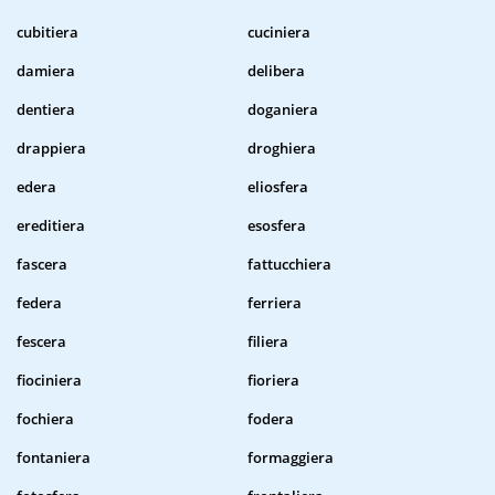
cubitiera
cuciniera
damiera
delibera
dentiera
doganiera
drappiera
droghiera
edera
eliosfera
ereditiera
esosfera
fascera
fattucchiera
federa
ferriera
fescera
filiera
fiociniera
fioriera
fochiera
fodera
fontaniera
formaggiera