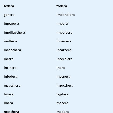
federa
fodera
genera
imbandiera
impapera
impera
impillacchera
impolvera
inalbera
incamera
incanchera
incarcera
incera
incerniera
incinera
inera
infodera
ingenera
inzacchera
inzucchera
lacera
legifera
libera
macera
maschera
modera