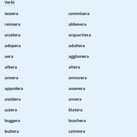
Verbi
tessera
commisera
reinsera
abbevera
accelera
acquartiera
adopera
adultera
aera
agglomera
albera
altera
annera
annovera
appodera
assevera
assidera
avvera
azzera
blatera
buggera
buschera
buttera
calmiera