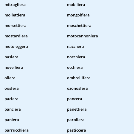
mitragliera
mobiliera
mollettiera
mongolfiera
morsettiera
moschettiera
mostardiera
motocannoniera
motoleggera
nacchera
nasiera
nocchiera
novelliera
occhiera
oliera
ombrellifera
oosfera
ozonosfera
paciera
pancera
panciera
panettiera
paniera
paroliera
parrucchiera
pasticcera