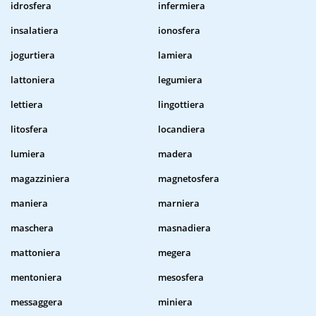
idrosfera
infermiera
insalatiera
ionosfera
jogurtiera
lamiera
lattoniera
legumiera
lettiera
lingottiera
litosfera
locandiera
lumiera
madera
magazziniera
magnetosfera
maniera
marniera
maschera
masnadiera
mattoniera
megera
mentoniera
mesosfera
messaggera
miniera