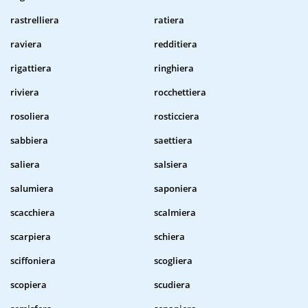
rastrelliera
ratiera
raviera
redditiera
rigattiera
ringhiera
riviera
rocchettiera
rosoliera
rosticciera
sabbiera
saettiera
saliera
salsiera
salumiera
saponiera
scacchiera
scalmiera
scarpiera
schiera
sciffoniera
scogliera
scopiera
scudiera