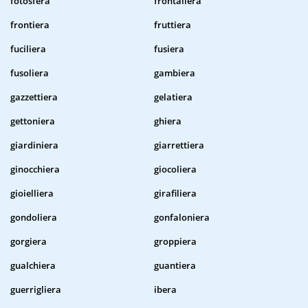
fotosfera
frontaliera
frontiera
fruttiera
fuciliera
fusiera
fusoliera
gambiera
gazzettiera
gelatiera
gettoniera
ghiera
giardiniera
giarrettiera
ginocchiera
giocoliera
gioielliera
girafiliera
gondoliera
gonfaloniera
gorgiera
groppiera
gualchiera
guantiera
guerrigliera
ibera