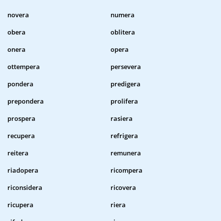
novera
numera
obera
oblitera
onera
opera
ottempera
persevera
pondera
predigera
prepondera
prolifera
prospera
rasiera
recupera
refrigera
reitera
remunera
riadopera
ricompera
riconsidera
ricovera
ricupera
riera