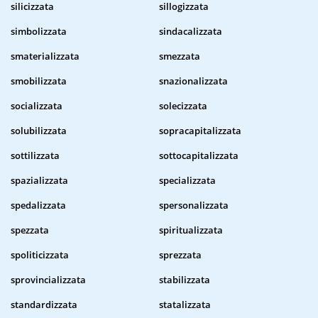
silicizzata
sillogizzata
simbolizzata
sindacalizzata
smaterializzata
smezzata
smobilizzata
snazionalizzata
socializzata
solecizzata
solubilizzata
sopracapitalizzata
sottilizzata
sottocapitalizzata
spazializzata
specializzata
spedalizzata
spersonalizzata
spezzata
spiritualizzata
spoliticizzata
sprezzata
sprovincializzata
stabilizzata
standardizzata
statalizzata