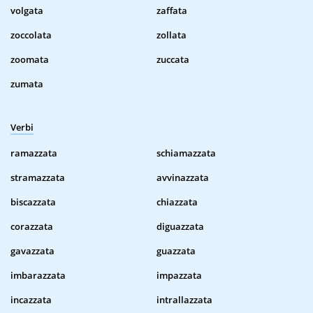
volgata
zaffata
zoccolata
zollata
zoomata
zuccata
zumata
Verbi
ramazzata
schiamazzata
stramazzata
avvinazzata
biscazzata
chiazzata
corazzata
diguazzata
gavazzata
guazzata
imbarazzata
impazzata
incazzata
intrallazzata