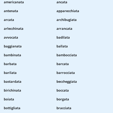
americanata
ancata
antenata
apparecchiata
arcata
archibugiata
arlecchinata
arrancata
avvocata
badilata
baggianata
ballata
bambinata
bambocciata
barbata
barcata
barilata
barrocciata
bastardata
beccheggiata
birichinata
boccata
boiata
borgata
bottigliata
bracciata