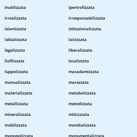
inutilizzata
ipertrofizzata
irrealizzata
irresponsabilizzata
islamizzata
istituzionalizzata
labializzata
laicizzata
legalizzata
liberalizzata
liofilizzata
localizzata
luppolizzata
macadamizzata
manualizzata
marezzata
materializzata
metabolizzata
metallizzata
metodizzata
mineralizzata
miticizzata
mobilizzata
mondializzata
monopolizzata
monumentalizzata