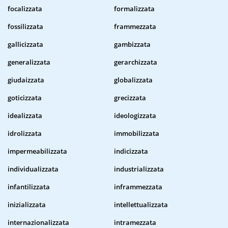
focalizzata
formalizzata
fossilizzata
frammezzata
gallicizzata
gambizzata
generalizzata
gerarchizzata
giudaizzata
globalizzata
goticizzata
grecizzata
idealizzata
ideologizzata
idrolizzata
immobilizzata
impermeabilizzata
indicizzata
individualizzata
industrializzata
infantilizzata
inframmezzata
inizializzata
intellettualizzata
internazionalizzata
intramezzata