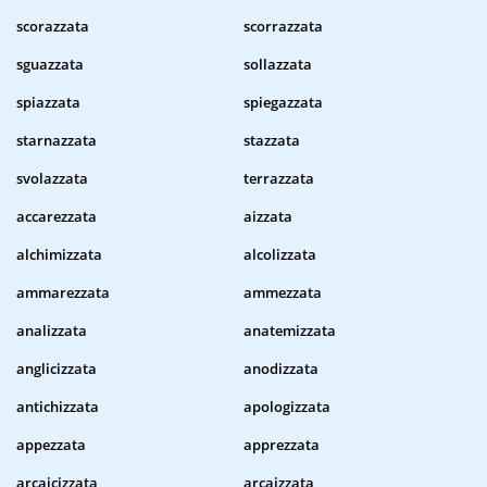
scorazzata
scorrazzata
sguazzata
sollazzata
spiazzata
spiegazzata
starnazzata
stazzata
svolazzata
terrazzata
accarezzata
aizzata
alchimizzata
alcolizzata
ammarezzata
ammezzata
analizzata
anatemizzata
anglicizzata
anodizzata
antichizzata
apologizzata
appezzata
apprezzata
arcaicizzata
arcaizzata