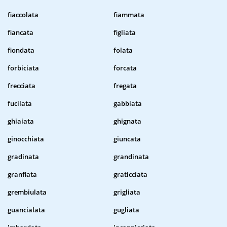
fiaccolata
fiammata
fiancata
figliata
fiondata
folata
forbiciata
forcata
frecciata
fregata
fucilata
gabbiata
ghiaiata
ghignata
ginocchiata
giuncata
gradinata
grandinata
granfiata
graticciata
grembiulata
grigliata
guancialata
gugliata