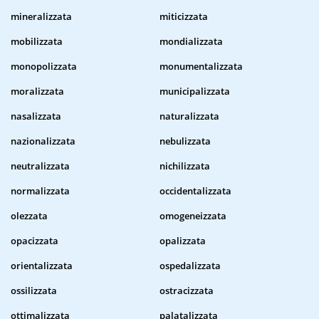
mineralizzata
miticizzata
mobilizzata
mondializzata
monopolizzata
monumentalizzata
moralizzata
municipalizzata
nasalizzata
naturalizzata
nazionalizzata
nebulizzata
neutralizzata
nichilizzata
normalizzata
occidentalizzata
olezzata
omogeneizzata
opacizzata
opalizzata
orientalizzata
ospedalizzata
ossilizzata
ostracizzata
ottimalizzata
palatalizzata