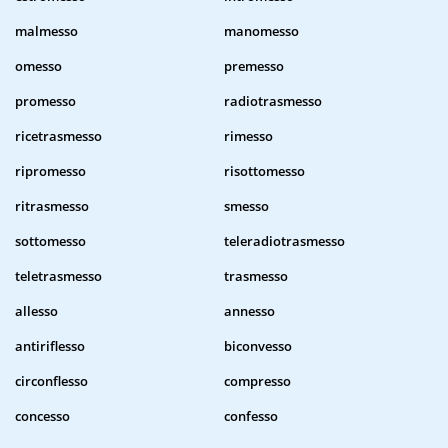
malmesso
manomesso
omesso
premesso
promesso
radiotrasmesso
ricetrasmesso
rimesso
ripromesso
risottomesso
ritrasmesso
smesso
sottomesso
teleradiotrasmesso
teletrasmesso
trasmesso
allesso
annesso
antiriflesso
biconvesso
circonflesso
compresso
concesso
confesso