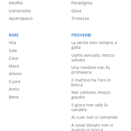
Neofita
Paradigma
Iconoclasta
Gioia
Apotropaico
Tristezza
RIME
PROVERBI
Vita
La verità vien sempre a
galla
Sole
Uomo avvisato, mezzo
Casa
salvato
Mare
Una rondine non fa
primavera
Amore
Il mattino ha l'oro in
Cuore
bocca
Amici
Mal comune, mezzo
Bene
gaudio
Il gioco non vale la
candela
Al cuor non si comanda
A caval donato non si
guarda in bocca