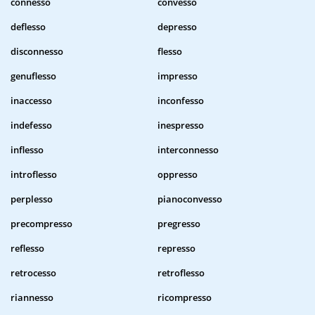
connesso
convesso
deflesso
depresso
disconnesso
flesso
genuflesso
impresso
inaccesso
inconfesso
indefesso
inespresso
inflesso
interconnesso
introflesso
oppresso
perplesso
pianoconvesso
precompresso
pregresso
reflesso
represso
retrocesso
retroflesso
riannesso
ricompresso