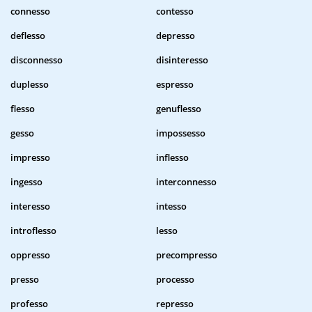
connesso
contesso
deflesso
depresso
disconnesso
disinteresso
duplesso
espresso
flesso
genuflesso
gesso
impossesso
impresso
inflesso
ingesso
interconnesso
interesso
intesso
introflesso
lesso
oppresso
precompresso
presso
processo
professo
represso