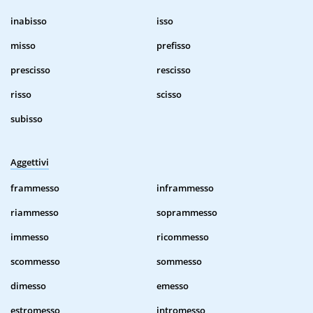
inabisso
isso
misso
prefisso
prescisso
rescisso
risso
scisso
subisso
Aggettivi
frammesso
inframmesso
riammesso
soprammesso
immesso
ricommesso
scommesso
sommesso
dimesso
emesso
estromesso
intromesso