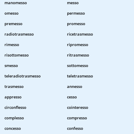
manomesso
messo
omesso
permesso
premesso
promesso
radiotrasmesso
ricetrasmesso
rimesso
ripromesso
risottomesso
ritrasmesso
smesso
sottomesso
teleradiotrasmesso
teletrasmesso
trasmesso
annesso
appresso
cesso
circonflesso
cointeresso
complesso
compresso
concesso
confesso