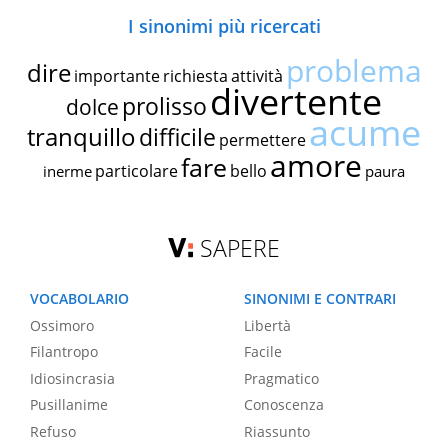
I sinonimi più ricercati
problema
dire
importante
richiesta
attività
divertente
prolisso
dolce
acume
tranquillo
difficile
permettere
amore
fare
particolare
bello
inerme
paura
SAPERE
VOCABOLARIO
SINONIMI E CONTRARI
Ossimoro
Libertà
Filantropo
Facile
Idiosincrasia
Pragmatico
Pusillanime
Conoscenza
Refuso
Riassunto