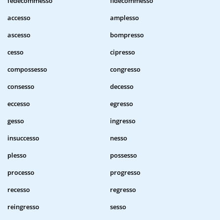
fedecommesso
fidecommesso
accesso
amplesso
ascesso
bompresso
cesso
cipresso
compossesso
congresso
consesso
decesso
eccesso
egresso
gesso
ingresso
insuccesso
nesso
plesso
possesso
processo
progresso
recesso
regresso
reingresso
sesso