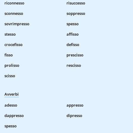
riconnesso
risuccesso
sconnesso
soppresso
sovrimpresso
spesso
stesso
affisso
crocefisso
defisso
fisso
prescisso
prolisso
rescisso
scisso
Avverbi
adesso
appresso
dappresso
dipresso
spesso