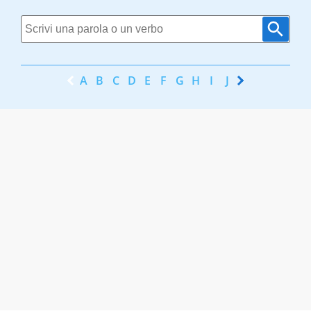
A
B
C
D
E
F
G
H
I
J
K
L
M
N