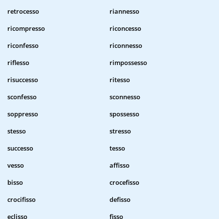
retrocesso
riannesso
ricompresso
riconcesso
riconfesso
riconnesso
riflesso
rimpossesso
risuccesso
ritesso
sconfesso
sconnesso
soppresso
spossesso
stesso
stresso
successo
tesso
vesso
affisso
bisso
crocefisso
crocifisso
defisso
eclisso
fisso