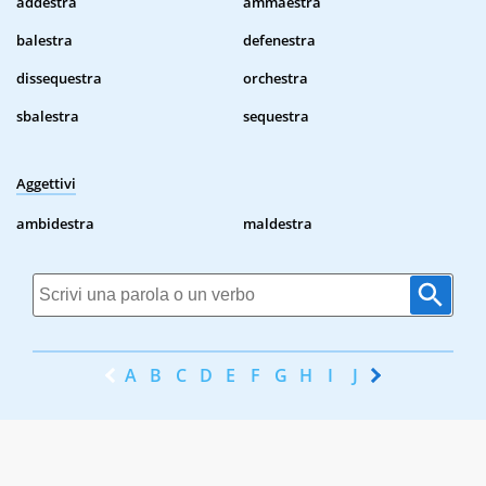
addestra
ammaestra
balestra
defenestra
dissequestra
orchestra
sbalestra
sequestra
Aggettivi
ambidestra
maldestra
A
B
C
D
E
F
G
H
I
J
K
L
M
N