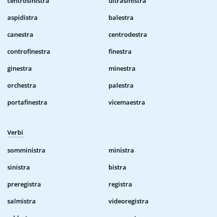
centrosinistra
ultrasinistra
aspidistra
balestra
canestra
centrodestra
controfinestra
finestra
ginestra
minestra
orchestra
palestra
portafinestra
vicemaestra
Verbi
somministra
ministra
sinistra
bistra
preregistra
registra
salmistra
videoregistra