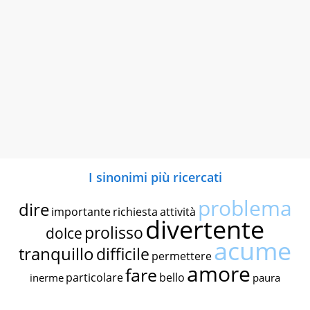
I sinonimi più ricercati
problema
dire
importante
richiesta
attività
divertente
prolisso
dolce
acume
tranquillo
difficile
permettere
amore
fare
particolare
bello
inerme
paura