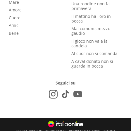
Mare
Una rondine non fa
primavera
Amore
Il mattino ha l'oro in
Cuore
bocca
Amici
Mal comune, mezzo
Bene
gaudio
Il gioco non vale la
candela
Al cuor non si comanda
A caval donato non si
guarda in bocca
Seguici su
LIBERO
VIRGILIO
PAGINEGIALLE
PAGINEGIALLE SHOP
PGCASA