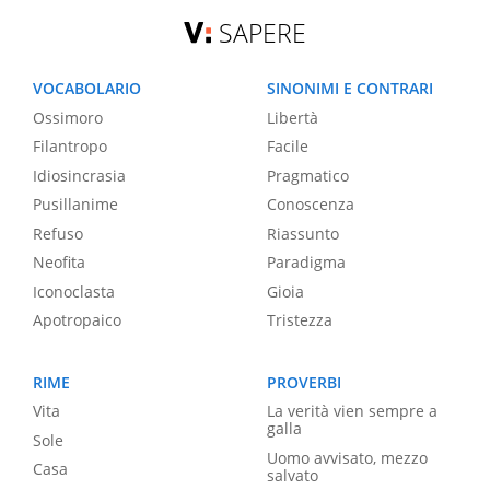
SAPERE
VOCABOLARIO
SINONIMI E CONTRARI
Ossimoro
Libertà
Filantropo
Facile
Idiosincrasia
Pragmatico
Pusillanime
Conoscenza
Refuso
Riassunto
Neofita
Paradigma
Iconoclasta
Gioia
Apotropaico
Tristezza
RIME
PROVERBI
Vita
La verità vien sempre a
galla
Sole
Uomo avvisato, mezzo
Casa
salvato