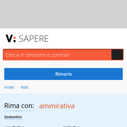
SAPERE
HOME
RIME
Rima con:
ammirativa
Sostantivi