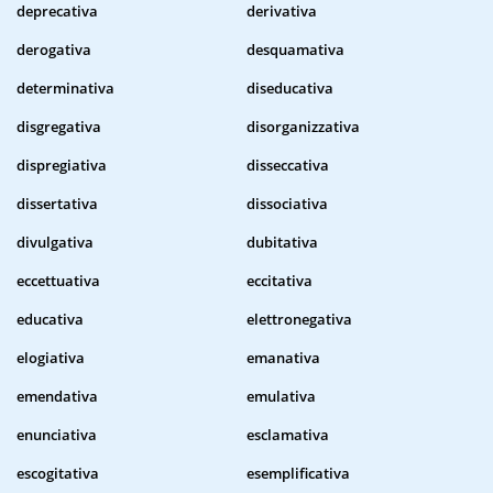
deprecativa
derivativa
derogativa
desquamativa
determinativa
diseducativa
disgregativa
disorganizzativa
dispregiativa
disseccativa
dissertativa
dissociativa
divulgativa
dubitativa
eccettuativa
eccitativa
educativa
elettronegativa
elogiativa
emanativa
emendativa
emulativa
enunciativa
esclamativa
escogitativa
esemplificativa