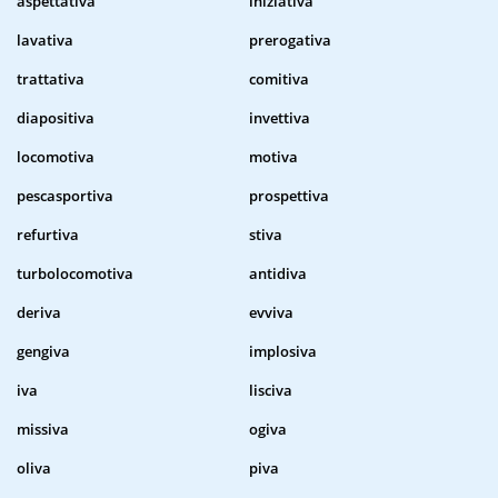
aspettativa
iniziativa
lavativa
prerogativa
trattativa
comitiva
diapositiva
invettiva
locomotiva
motiva
pescasportiva
prospettiva
refurtiva
stiva
turbolocomotiva
antidiva
deriva
evviva
gengiva
implosiva
iva
lisciva
missiva
ogiva
oliva
piva