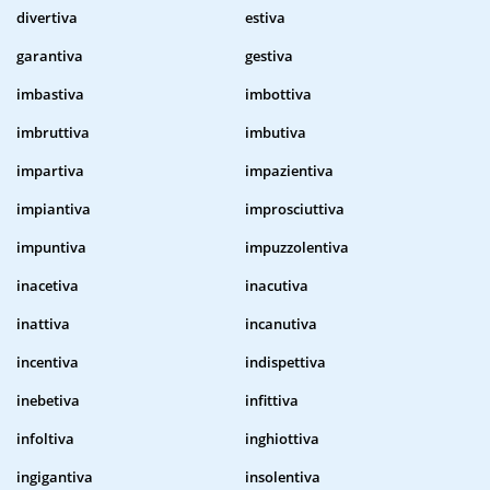
divertiva
estiva
garantiva
gestiva
imbastiva
imbottiva
imbruttiva
imbutiva
impartiva
impazientiva
impiantiva
improsciuttiva
impuntiva
impuzzolentiva
inacetiva
inacutiva
inattiva
incanutiva
incentiva
indispettiva
inebetiva
infittiva
infoltiva
inghiottiva
ingigantiva
insolentiva