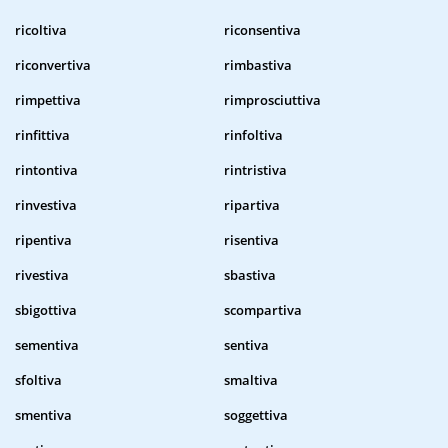
ricoltiva
riconsentiva
riconvertiva
rimbastiva
rimpettiva
rimprosciuttiva
rinfittiva
rinfoltiva
rintontiva
rintristiva
rinvestiva
ripartiva
ripentiva
risentiva
rivestiva
sbastiva
sbigottiva
scompartiva
sementiva
sentiva
sfoltiva
smaltiva
smentiva
soggettiva