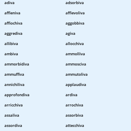
adiva
adsorbiva
affieniva
affievoliva
affiochiva
aggobbiva
aggrediva
agiva
allibiva
allocchiva
ambiva
ammolliva
ammorbidiva
ammosciva
ammuffiva
ammutoliva
annichiliva
applaudiva
approfondiva
ardiva
arricchiva
arrochiva
assaliva
assorbiva
assordiva
attecchiva