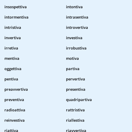
insospettiva
intontiva
intormentiva
intrasentiva
intristiva
introvertiva
invertiva
investiva
irretiva
irrobustiva
mentiva
motiva
oggettiva
partiva
pentiva
pervertiva
preavvertiva
presentiva
preventiva
quadripartiva
radioattiva
rattristiva
reinvestiva
riallestiva
riattiva
riavvertiva