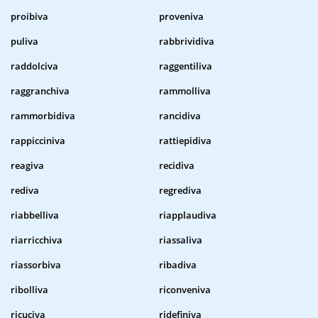
proibiva
proveniva
puliva
rabbrividiva
raddolciva
raggentiliva
raggranchiva
rammolliva
rammorbidiva
rancidiva
rappicciniva
rattiepidiva
reagiva
recidiva
rediva
regrediva
riabbelliva
riapplaudiva
riarricchiva
riassaliva
riassorbiva
ribadiva
ribolliva
riconveniva
ricuciva
ridefiniva