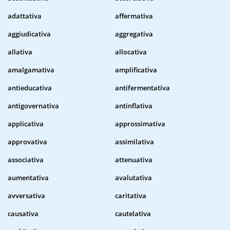
adattativa
affermativa
aggiudicativa
aggregativa
allativa
allocativa
amalgamativa
amplificativa
antieducativa
antifermentativa
antigovernativa
antinflativa
applicativa
approssimativa
approvativa
assimilativa
associativa
attenuativa
aumentativa
avalutativa
avversativa
caritativa
causativa
cautelativa