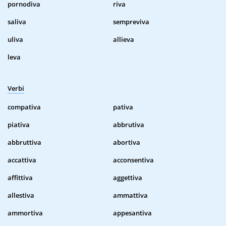
pornodiva
riva
saliva
sempreviva
uliva
allieva
leva
Verbi
compativa
pativa
piativa
abbrutiva
abbruttiva
abortiva
accattiva
acconsentiva
affittiva
aggettiva
allestiva
ammattiva
ammortiva
appesantiva