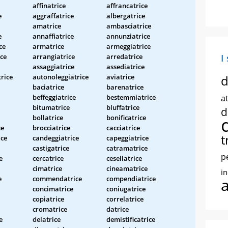
affinatrice
affrancatrice
e
aggraffatrice
albergatrice
amatrice
ambasciatrice
e
annaffiatrice
annunziatrice
ce
armatrice
armeggiatrice
ce
arrangiatrice
arredatrice
I
assaggiatrice
assediatrice
trice
autonoleggiatrice
aviatrice
d
baciatrice
barenatrice
beffeggiatrice
bestemmiatrice
at
bitumatrice
bluffatrice
d
bollatrice
bonificatrice
ce
brocciatrice
cacciatrice
t
ice
candeggiatrice
capeggiatrice
castigatrice
catramatrice
p
e
cercatrice
cesellatrice
cimatrice
cineamatrice
i
e
commendatrice
compendiatrice
concimatrice
coniugatrice
copiatrice
correlatrice
cromatrice
datrice
e
delatrice
demistificatrice