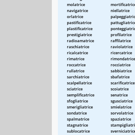
molatrice
mortificatric
navigatrice
niellatrice
orlatrice
palpeggiatri
pastificatrice
pattugliatric
plastificatrice
ponteggiatri
prestigiatrice
profilatrice
radioamatrice
raffilatrice
raschiatrice
raviolatrice
ricalcatrice
ricercatrice
rimatrice
rimondatric
roccatrice
rocciatrice
rullatrice
sabbiatrice
sarchiatrice
sbafatrice
scalpellatrice
scarificatrice
sciatrice
scoiatrice
semplificatrice
senatrice
sfogliatrice
sgusciatrice
smerigliatrice
smielatrice
sondatrice
sorvolatrice
spalmatrice
spaziatrice
stagnatrice
stampigliatr
sublocatrice
sverniciatric