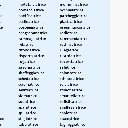
e
motofalciatrice
mummificatrice
nomenclatrice
occhiellatrice
ce
panificatrice
parcheggiatrice
e
pedinatrice
plasticatrice
ce
posteggiatrice
preannunciatrice
programmatrice
radiatrice
rammagliatrice
rammendatrice
relatrice
rettificatrice
rifondatrice
rilegatrice
e
risparmiatrice
ritardatrice
rogatrice
rovesciatrice
sagomatrice
salatrice
sbeffeggiatrice
sbiancatrice
schedatrice
schiacciatrice
scrematrice
selciatrice
seviziatrice
sfilacciatrice
slamatrice
smantellatrice
sodatrice
sofisticatrice
spalatrice
spalleggiatrice
spillatrice
spolatrice
ice
stigliatrice
stuccatrice
e
tabulatrice
taglieggiatrice