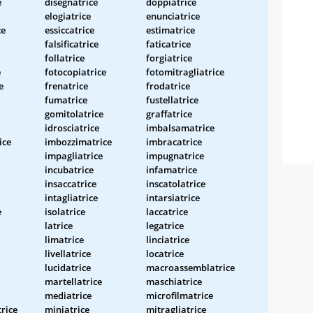
e
disegnatrice
doppiatrice
elogiatrice
enunciatrice
ce
essiccatrice
estimatrice
falsificatrice
faticatrice
follatrice
forgiatrice
e
fotocopiatrice
fotomitragliatrice
e
frenatrice
frodatrice
fumatrice
fustellatrice
gomitolatrice
graffatrice
idrosciatrice
imbalsamatrice
ice
imbozzimatrice
imbracatrice
impagliatrice
impugnatrice
incubatrice
infamatrice
insaccatrice
inscatolatrice
intagliatrice
intarsiatrice
e
isolatrice
laccatrice
latrice
legatrice
limatrice
linciatrice
livellatrice
locatrice
lucidatrice
macroassemblatrice
martellatrice
maschiatrice
mediatrice
microfilmatrice
trice
miniatrice
mitragliatrice