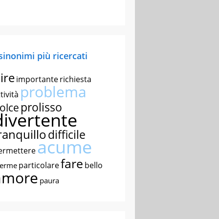
 sinonimi più ricercati
ire
importante
richiesta
problema
tività
prolisso
olce
divertente
ranquillo
difficile
acume
ermettere
fare
particolare
bello
nerme
amore
paura