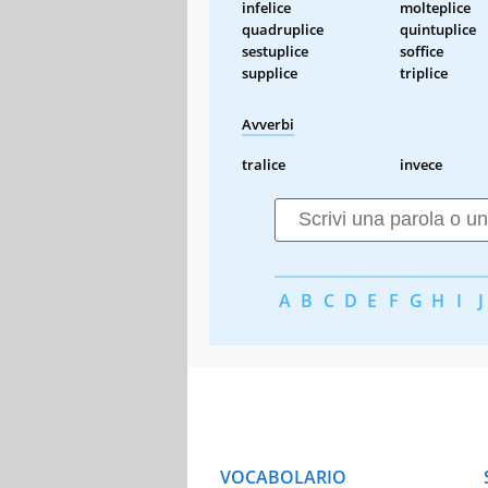
infelice
molteplice
quadruplice
quintuplice
sestuplice
soffice
supplice
triplice
Avverbi
tralice
invece
A
B
C
D
E
F
G
H
I
J
VOCABOLARIO