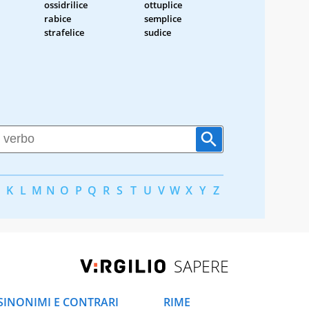
ossidrilice
ottuplice
rabice
semplice
strafelice
sudice
K
L
M
N
O
P
Q
R
S
T
U
V
W
X
Y
Z
SAPERE
SINONIMI E CONTRARI
RIME