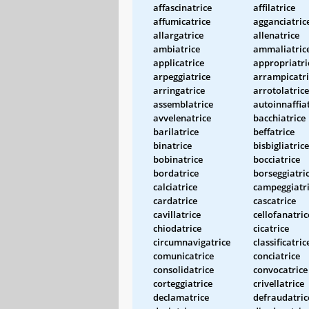
affascinatrice
affilatrice
affumicatrice
agganciatric
allargatrice
allenatrice
ambiatrice
ammaliatric
applicatrice
appropriatri
arpeggiatrice
arrampicatri
arringatrice
arrotolatrice
assemblatrice
autoinnaffia
avvelenatrice
bacchiatrice
barilatrice
beffatrice
binatrice
bisbigliatrice
bobinatrice
bocciatrice
bordatrice
borseggiatri
calciatrice
campeggiatr
cardatrice
cascatrice
cavillatrice
cellofanatric
chiodatrice
cicatrice
circumnavigatrice
classificatric
comunicatrice
conciatrice
consolidatrice
convocatrice
corteggiatrice
crivellatrice
declamatrice
defraudatric