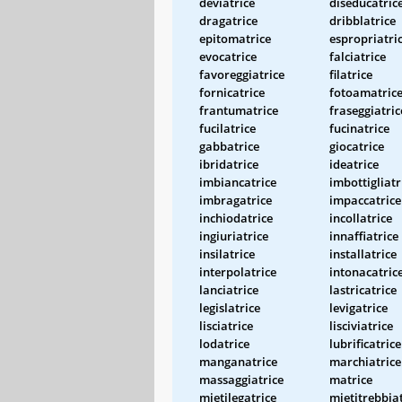
deviatrice
diseducatric
dragatrice
dribblatrice
epitomatrice
espropriatri
evocatrice
falciatrice
favoreggiatrice
filatrice
fornicatrice
fotoamatric
frantumatrice
fraseggiatric
fucilatrice
fucinatrice
gabbatrice
giocatrice
ibridatrice
ideatrice
imbiancatrice
imbottigliatr
imbragatrice
impaccatrice
inchiodatrice
incollatrice
ingiuriatrice
innaffiatrice
insilatrice
installatrice
interpolatrice
intonacatric
lanciatrice
lastricatrice
legislatrice
levigatrice
lisciatrice
lisciviatrice
lodatrice
lubrificatrice
manganatrice
marchiatrice
massaggiatrice
matrice
mietilegatrice
mietitrebbia