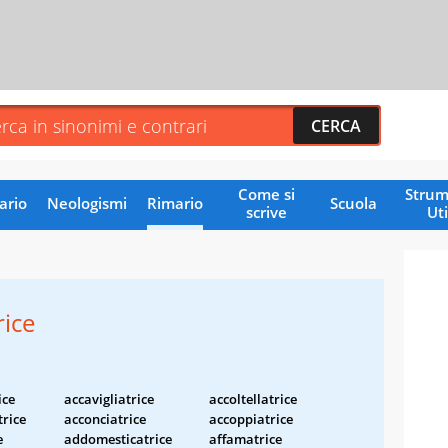
Come si
Strum
ario
Neologismi
Rimario
Scuola
scrive
Uti
ice
ice
accavigliatrice
accoltellatrice
rice
acconciatrice
accoppiatrice
e
addomesticatrice
affamatrice