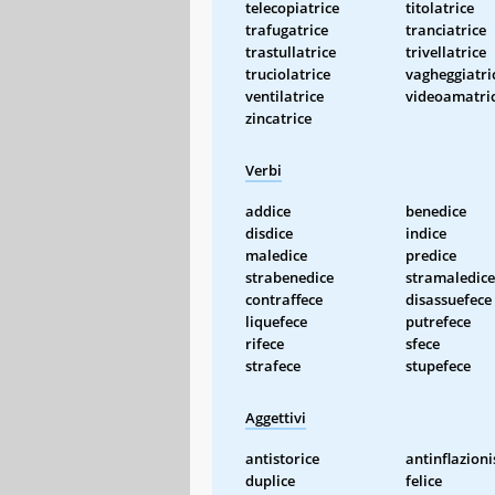
telecopiatrice
titolatrice
trafugatrice
tranciatrice
trastullatrice
trivellatrice
truciolatrice
vagheggiatri
ventilatrice
videoamatri
zincatrice
Verbi
addice
benedice
disdice
indice
maledice
predice
strabenedice
stramaledice
contraffece
disassuefece
liquefece
putrefece
rifece
sfece
strafece
stupefece
Aggettivi
antistorice
antinflazioni
duplice
felice