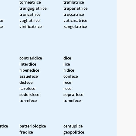
torneatrice
trafilatrice
trangugiatrice
trapanatrice
troncatrice
truccatrice
ce
vagliatrice
vaticinatrice
ce
vinificatrice
zangolatrice
contraddice
dice
interdice
lice
ribenedice
ridice
assuefece
confece
disfece
fece
rarefece
rece
soddisfece
sopraffece
torrefece
tumefece
stice
batteriologice
centuplice
fradice
geopolitice