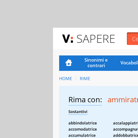
SAPERE
Sinonimi e
Vocabol
contrari
HOME
RIME
Rima con:
ammiratr
Sostantivi
abbindolatrice
accalappiatr
accomodatrice
accompagnat
accumulatrice
addobbatric