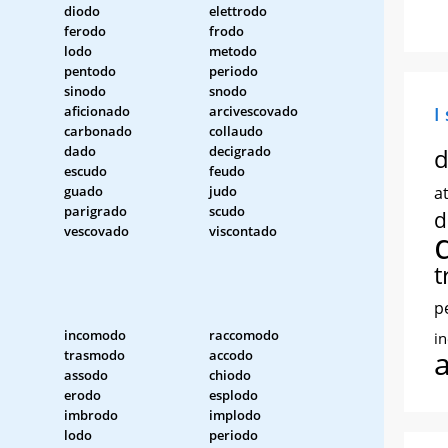
diodo
elettrodo
ferodo
frodo
lodo
metodo
pentodo
periodo
sinodo
snodo
aficionado
arcivescovado
I
carbonado
collaudo
dado
decigrado
d
escudo
feudo
guado
judo
at
parigrado
scudo
d
vescovado
viscontado
t
p
incomodo
raccomodo
i
trasmodo
accodo
assodo
chiodo
erodo
esplodo
imbrodo
implodo
lodo
periodo