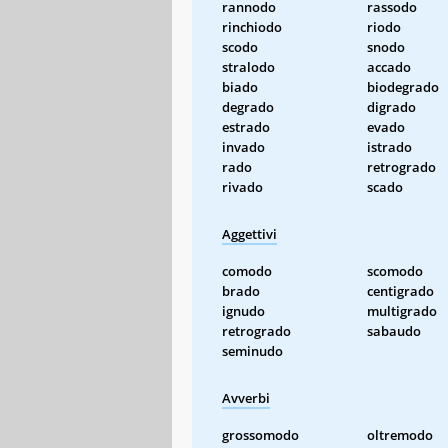
rannodo
rassodo
rinchiodo
riodo
scodo
snodo
stralodo
accado
biado
biodegrado
degrado
digrado
estrado
evado
invado
istrado
rado
retrogrado
rivado
scado
Aggettivi
comodo
scomodo
brado
centigrado
ignudo
multigrado
retrogrado
sabaudo
seminudo
Avverbi
grossomodo
oltremodo