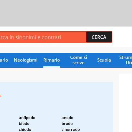
Come si
Strum
ario
Neologismi
Rimario
Scuola
scrive
Uti
o
anfipodo
anodo
biodo
brodo
chiodo
cinorrodo