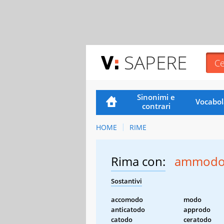
SAPERE
Sinonimi e
Vocabol
contrari
HOME
RIME
Rima con:
ammod
Sostantivi
accomodo
modo
anticatodo
approdo
catodo
ceratodo