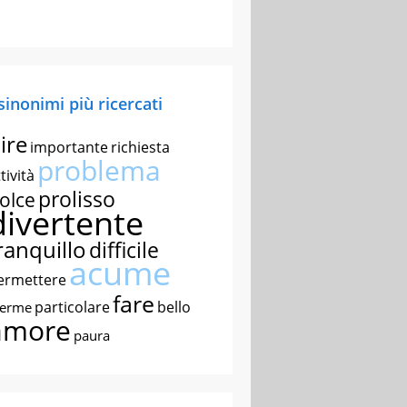
 sinonimi più ricercati
ire
importante
richiesta
problema
tività
prolisso
olce
divertente
ranquillo
difficile
acume
ermettere
fare
particolare
bello
nerme
amore
paura