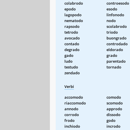
colabrodo
controesodo
epodo
esodo
lagopodo
linfonodo
nematodo
nodo
rapsodo
scolabrodo
tetrodo
triodo
avocado
buongrado
contado
controdado
degrado
eldorado
gado
grado
ludo
parentado
testudo
tornado
zendado
Verbi
accomodo
comodo
riaccomodo
scomodo
annodo
approdo
corrodo
dissodo
frodo
godo
inchiodo
incrodo