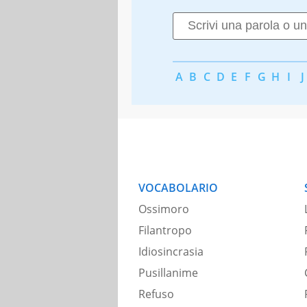
A
B
C
D
E
F
G
H
I
J
VOCABOLARIO
Ossimoro
Filantropo
Idiosincrasia
Pusillanime
Refuso