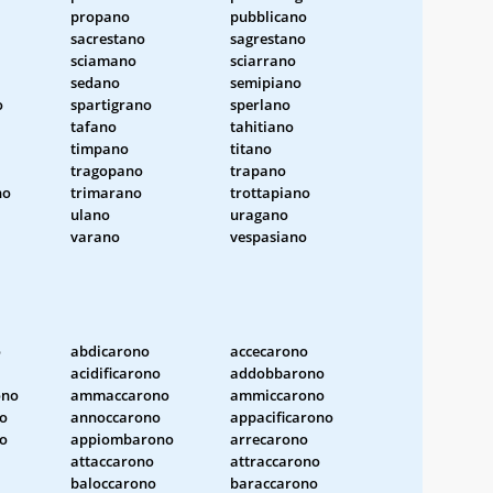
propano
pubblicano
sacrestano
sagrestano
sciamano
sciarrano
sedano
semipiano
o
spartigrano
sperlano
tafano
tahitiano
timpano
titano
tragopano
trapano
no
trimarano
trottapiano
ulano
uragano
varano
vespasiano
o
abdicarono
accecarono
acidificarono
addobbarono
ono
ammaccarono
ammiccarono
no
annoccarono
appacificarono
no
appiombarono
arrecarono
attaccarono
attraccarono
baloccarono
baraccarono