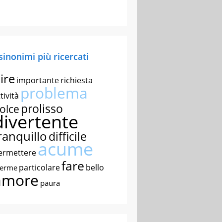
 sinonimi più ricercati
ire
importante
richiesta
problema
tività
prolisso
olce
divertente
ranquillo
difficile
acume
ermettere
fare
particolare
bello
nerme
amore
paura