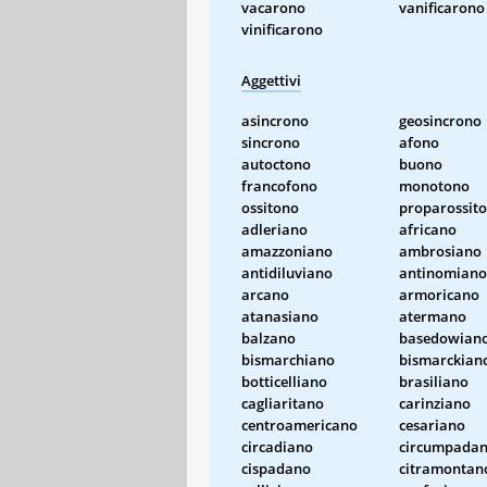
vacarono
vanificarono
vinificarono
Aggettivi
asincrono
geosincrono
sincrono
afono
autoctono
buono
francofono
monotono
ossitono
proparossit
adleriano
africano
amazzoniano
ambrosiano
antidiluviano
antinomiano
arcano
armoricano
atanasiano
atermano
balzano
basedowian
bismarchiano
bismarckian
botticelliano
brasiliano
cagliaritano
carinziano
centroamericano
cesariano
circadiano
circumpada
cispadano
citramontan