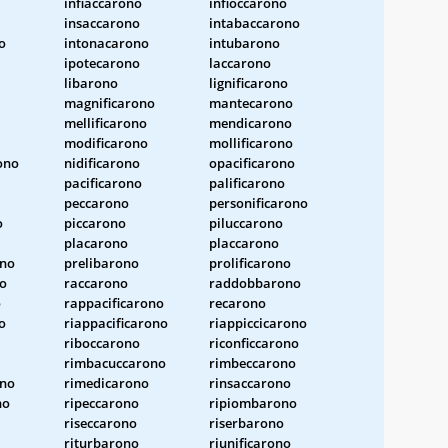
infiaccarono
infioccarono
insaccarono
intabaccarono
o
intonacarono
intubarono
ipotecarono
laccarono
libarono
lignificarono
magnificarono
mantecarono
mellificarono
mendicarono
modificarono
mollificarono
ono
nidificarono
opacificarono
pacificarono
palificarono
peccarono
personificarono
o
piccarono
piluccarono
placarono
placcarono
ono
prelibarono
prolificarono
o
raccarono
raddobbarono
o
rappacificarono
recarono
o
riappacificarono
riappiccicarono
riboccarono
riconficcarono
rimbacuccarono
rimbeccarono
no
rimedicarono
rinsaccarono
no
ripeccarono
ripiombarono
riseccarono
riserbarono
riturbarono
riunificarono