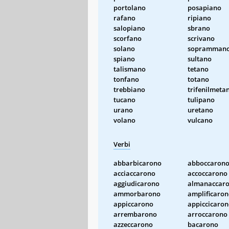
portolano
posapiano
rafano
ripiano
salopiano
sbrano
scorfano
scrivano
solano
sopramman
spiano
sultano
talismano
tetano
tonfano
totano
trebbiano
trifenilmeta
tucano
tulipano
urano
uretano
volano
vulcano
Verbi
abbarbicarono
abboccaron
acciaccarono
accoccarono
aggiudicarono
almanaccar
ammorbarono
amplificaro
appiccarono
appiccicaro
arrembarono
arroccarono
azzeccarono
bacarono