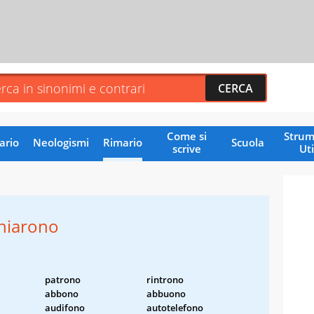
Come si
Strum
ario
Neologismi
Rimario
Scuola
scrive
Uti
iarono
patrono
rintrono
abbono
abbuono
audifono
autotelefono