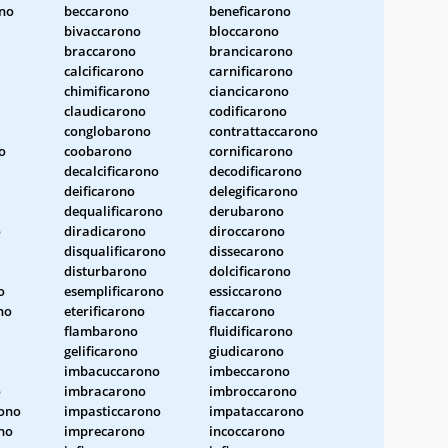
ono
beccarono
beneficarono
bivaccarono
bloccarono
braccarono
brancicarono
calcificarono
carnificarono
chimificarono
ciancicarono
claudicarono
codificarono
conglobarono
contrattaccarono
o
coobarono
cornificarono
decalcificarono
decodificarono
deificarono
delegificarono
dequalificarono
derubarono
o
diradicarono
diroccarono
disqualificarono
dissecarono
disturbarono
dolcificarono
o
esemplificarono
essiccarono
no
eterificarono
fiaccarono
flambarono
fluidificarono
gelificarono
giudicarono
imbacuccarono
imbeccarono
o
imbracarono
imbroccarono
ono
impasticcarono
impataccarono
no
imprecarono
incoccarono