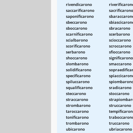
rivendicarono
riverificaron
saccarificarono
sacrificaron
saponificarono
sbaraccaron
sbeccarono
sbiascicaron
sboccarono
sbracarono
scarnificarono
scerbarono
scialbarono
scioccarono
scorificarono
scroccarono
serbarono
sfioccarono
shoccarono
significarono
slombarono
smaccarono
solidificarono
sopraedifica
specificarono
spiaccicaron
spiluccarono
spiombaron
squalificarono
sradicarono
steccarono
stoccarono
straccarono
strapiombar
strombarono
struccarono
taroccarono
tempificaro
tonificarono
traboccaron
trombarono
truccarono
ubicarono
ubriacarono