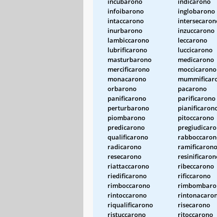
incubarono
indicarono
infoibarono
inglobarono
intaccarono
intersecaron
inurbarono
inzuccarono
lambiccarono
leccarono
lubrificarono
luccicarono
masturbarono
medicarono
mercificarono
moccicarono
monacarono
mummificar
orbarono
pacarono
panificarono
parificarono
perturbarono
pianificaron
piombarono
pitoccarono
predicarono
pregiudicar
qualificarono
rabboccaron
radicarono
ramificaron
resecarono
resinificaron
riattaccarono
ribeccarono
riedificarono
rificcarono
rimboccarono
rimbombaro
rintoccarono
rintonacaro
riqualificarono
risecarono
ristuccarono
ritoccarono