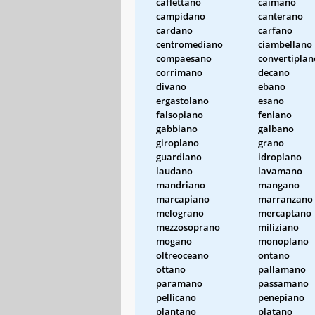
caffettano
caimano
campidano
canterano
cardano
carfano
centromediano
ciambellano
compaesano
convertiplan
corrimano
decano
divano
ebano
ergastolano
esano
falsopiano
feniano
gabbiano
galbano
giroplano
grano
guardiano
idroplano
laudano
lavamano
mandriano
mangano
marcapiano
marranzano
melograno
mercaptano
mezzosoprano
miliziano
mogano
monoplano
oltreoceano
ontano
ottano
pallamano
paramano
passamano
pellicano
penepiano
plantano
platano