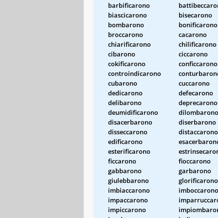
barbificarono
battibeccar
biascicarono
bisecarono
bombarono
bonificarono
broccarono
cacarono
chiarificarono
chilificarono
cibarono
ciccarono
cokificarono
conficcarono
controindicarono
conturbaron
cubarono
cuccarono
dedicarono
defecarono
delibarono
deprecarono
deumidificarono
dilombaron
disacerbarono
diserbarono
disseccarono
distaccarono
edificarono
esacerbaron
esterificarono
estrinsecaro
ficcarono
fioccarono
gabbarono
garbarono
giulebbarono
glorificarono
imbiaccarono
imboccaron
impaccarono
imparruccar
impiccarono
impiombaro