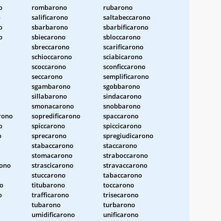
o
rombarono
rubarono
o
salificarono
saltabeccarono
o
sbarbarono
sbarbificarono
o
sbiecarono
sbloccarono
sbreccarono
scarificarono
schioccarono
sciabicarono
scoccarono
sconficcarono
seccarono
semplificarono
sgambarono
sgobbarono
sillabarono
sindacarono
smonacarono
snobbarono
rono
sopredificarono
spaccarono
o
spiccarono
spiccicarono
o
sprecarono
spregiudicarono
stabaccarono
staccarono
stomacarono
straboccarono
ono
strascicarono
stravaccarono
stuccarono
tabaccarono
no
titubarono
toccarono
o
trafficarono
trisecarono
tubarono
turbarono
umidificarono
unificarono