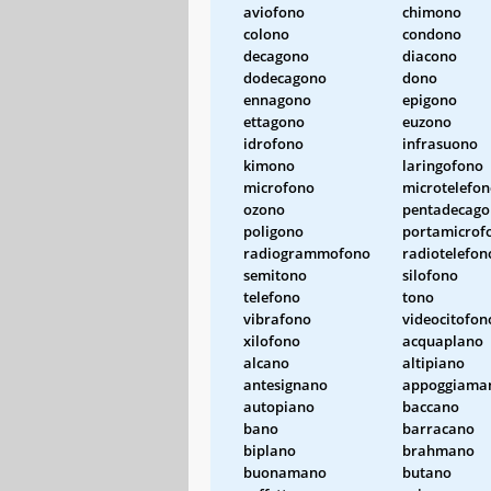
aviofono
chimono
colono
condono
decagono
diacono
dodecagono
dono
ennagono
epigono
ettagono
euzono
idrofono
infrasuono
kimono
laringofono
microfono
microtelefo
ozono
pentadecag
poligono
portamicrof
radiogrammofono
radiotelefon
semitono
silofono
telefono
tono
vibrafono
videocitofon
xilofono
acquaplano
alcano
altipiano
antesignano
appoggiama
autopiano
baccano
bano
barracano
biplano
brahmano
buonamano
butano