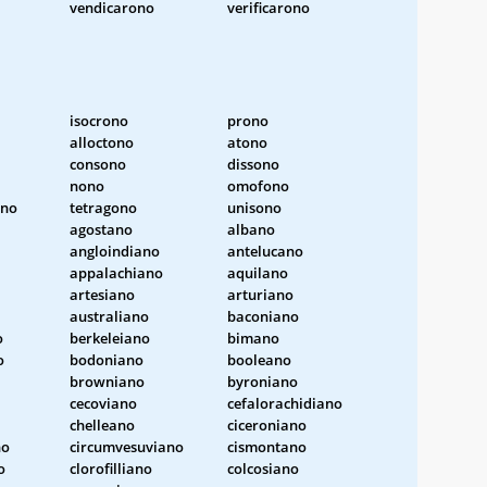
vendicarono
verificarono
isocrono
prono
alloctono
atono
consono
dissono
nono
omofono
ono
tetragono
unisono
agostano
albano
angloindiano
antelucano
appalachiano
aquilano
artesiano
arturiano
australiano
baconiano
o
berkeleiano
bimano
o
bodoniano
booleano
browniano
byroniano
cecoviano
cefalorachidiano
chelleano
ciceroniano
no
circumvesuviano
cismontano
o
clorofilliano
colcosiano