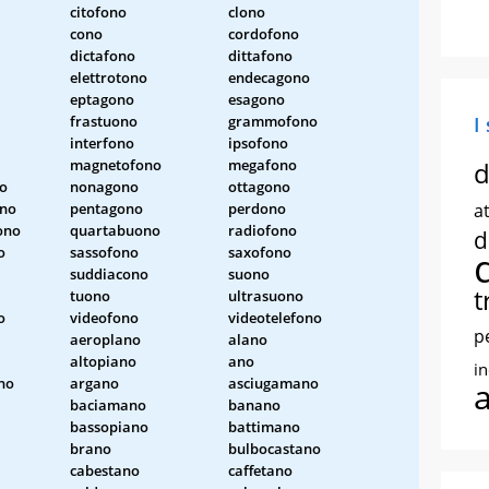
citofono
clono
cono
cordofono
dictafono
dittafono
elettrotono
endecagono
eptagono
esagono
frastuono
grammofono
I
interfono
ipsofono
magnetofono
megafono
d
no
nonagono
ottagono
ono
pentagono
perdono
at
ono
quartabuono
radiofono
d
o
sassofono
saxofono
suddiacono
suono
t
tuono
ultrasuono
o
videofono
videotelefono
p
aeroplano
alano
altopiano
ano
i
no
argano
asciugamano
baciamano
banano
bassopiano
battimano
brano
bulbocastano
cabestano
caffetano