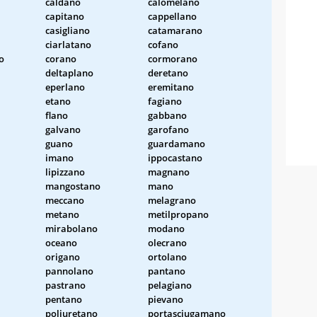
caldano
calomelano
capitano
cappellano
casigliano
catamarano
ciarlatano
cofano
o
corano
cormorano
deltaplano
deretano
eperlano
eremitano
etano
fagiano
flano
gabbano
galvano
garofano
guano
guardamano
imano
ippocastano
lipizzano
magnano
mangostano
mano
meccano
melagrano
metano
metilpropano
mirabolano
modano
oceano
olecrano
origano
ortolano
pannolano
pantano
pastrano
pelagiano
pentano
pievano
poliuretano
portasciugamano