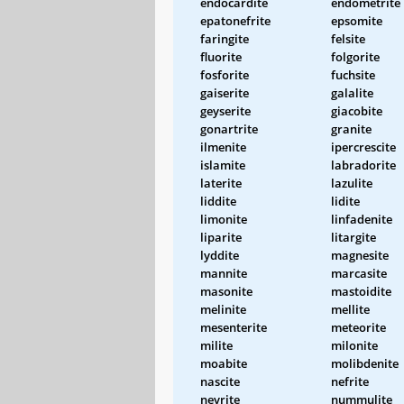
endocardite
endometrite
epatonefrite
epsomite
faringite
felsite
fluorite
folgorite
fosforite
fuchsite
gaiserite
galalite
geyserite
giacobite
gonartrite
granite
ilmenite
ipercrescite
islamite
labradorite
laterite
lazulite
liddite
lidite
limonite
linfadenite
liparite
litargite
lyddite
magnesite
mannite
marcasite
masonite
mastoidite
melinite
mellite
mesenterite
meteorite
milite
milonite
moabite
molibdenite
nascite
nefrite
nevrite
nummulite