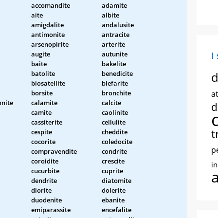
accomandite
adamite
aite
albite
amigdalite
andalusite
antimonite
antracite
arsenopirite
arterite
augite
autunite
I
baite
bakelite
batolite
benedicite
d
biosatellite
blefarite
borsite
bronchite
at
nite
calamite
calcite
d
camite
caolinite
cassiterite
cellulite
t
cespite
cheddite
cocorite
coledocite
p
compravendite
condrite
coroidite
crescite
i
cucurbite
cuprite
dendrite
diatomite
diorite
dolerite
duodenite
ebanite
emiparassite
encefalite