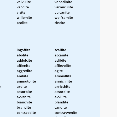
valvulite
vanadinite
vendite
vermiculite
visite
vulcanite
willemite
wolframite
zeolite
zincite
ingoffite
scalfite
abolite
accanite
addolcite
adibite
affienite
affievolite
aggredite
agite
ambite
ammollite
ammutolite
annichilite
e
ardite
arricchite
assorbite
assordite
avvenite
avvilite
bianchite
blandite
brandite
candite
contraddite
contravvenite