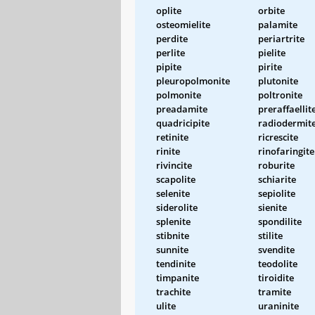
oplite
orbite
osteomielite
palamite
perdite
periartrite
perlite
pielite
pipite
pirite
pleuropolmonite
plutonite
polmonite
poltronite
preadamite
preraffaellit
quadricipite
radiodermit
retinite
ricrescite
rinite
rinofaringite
rivincite
roburite
scapolite
schiarite
selenite
sepiolite
siderolite
sienite
splenite
spondilite
stibnite
stilite
sunnite
svendite
tendinite
teodolite
timpanite
tiroidite
trachite
tramite
ulite
uraninite