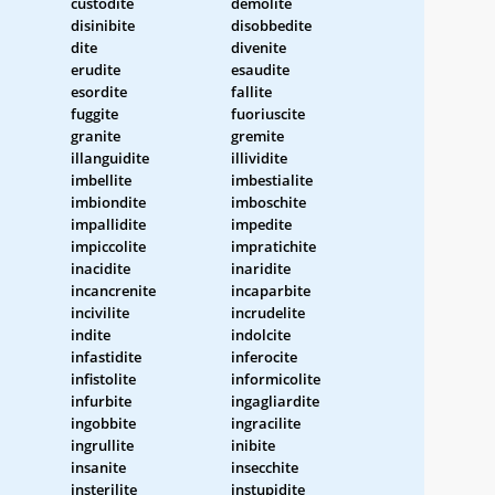
custodite
demolite
disinibite
disobbedite
dite
divenite
erudite
esaudite
esordite
fallite
fuggite
fuoriuscite
granite
gremite
illanguidite
illividite
imbellite
imbestialite
imbiondite
imboschite
impallidite
impedite
impiccolite
impratichite
inacidite
inaridite
incancrenite
incaparbite
incivilite
incrudelite
indite
indolcite
infastidite
inferocite
infistolite
informicolite
infurbite
ingagliardite
ingobbite
ingracilite
ingrullite
inibite
insanite
insecchite
insterilite
instupidite