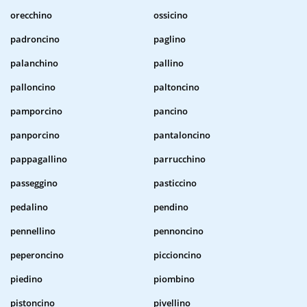
orecchino
ossicino
padroncino
paglino
palanchino
pallino
palloncino
paltoncino
pamporcino
pancino
panporcino
pantaloncino
pappagallino
parrucchino
passeggino
pasticcino
pedalino
pendino
pennellino
pennoncino
peperoncino
piccioncino
piedino
piombino
pistoncino
pivellino