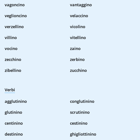
vagoncino
vantaggino
veglioncino
velaccino
verzellino
vicolino
villino
vitellino
vocino
zaino
zecchino
zerbino
zibellino
zucchino
Verbi
agglutinino
conglutinino
glutinino
scrutinino
centinino
cestinino
destinino
ghigliottinino