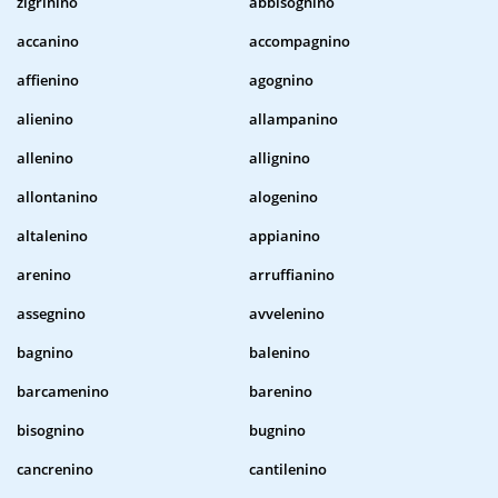
zigrinino
abbisognino
accanino
accompagnino
affienino
agognino
alienino
allampanino
allenino
allignino
allontanino
alogenino
altalenino
appianino
arenino
arruffianino
assegnino
avvelenino
bagnino
balenino
barcamenino
barenino
bisognino
bugnino
cancrenino
cantilenino