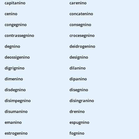
capitanino
carenino
cenino
concatenino
congegnino
consegnino
contrassegnino
crocesegnino
degnino
deidrogenino
deossigenino
designino
digrignino
dilanino
dimenino
dipanino
disdegnino
disegnino
disimpegnino
disingranino
disumanino
drenino
emanino
espugnino
estrogenino
fognino