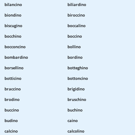
bilancino
biliardino
biondino
biroccino
biscugino
boccalino
bocchino
boccino
bocconcino
bollino
bombardino
bordino
borsellino
botteghino
botticino
bottoncino
braccino
brigidino
brodino
bruschino
buccino
buchino
budino
caino
calcino
calcolino