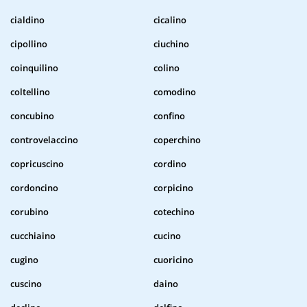
cialdino
cicalino
cipollino
ciuchino
coinquilino
colino
coltellino
comodino
concubino
confino
controvelaccino
coperchino
copricuscino
cordino
cordoncino
corpicino
corubino
cotechino
cucchiaino
cucino
cugino
cuoricino
cuscino
daino