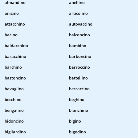
almandino
anellino
anicino
articolino
attacchino
autovaccino
bacino
balconcino
baldacchino
bambino
baracchino
barboncino
barchino
barroccino
bastoncino
battellino
bavaglino
beccaccino
becchino
beghino
bengalino
bianchino
bidoncino
bigino
bigliardino
bigodino