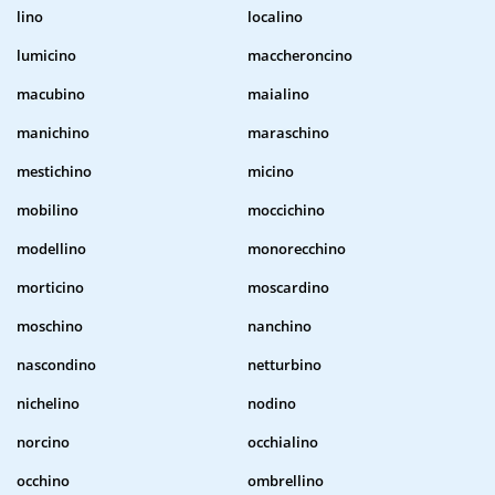
lino
localino
lumicino
maccheroncino
macubino
maialino
manichino
maraschino
mestichino
micino
mobilino
moccichino
modellino
monorecchino
morticino
moscardino
moschino
nanchino
nascondino
netturbino
nichelino
nodino
norcino
occhialino
occhino
ombrellino