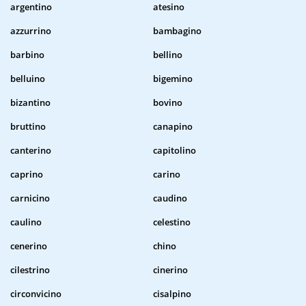
argentino
atesino
azzurrino
bambagino
barbino
bellino
belluino
bigemino
bizantino
bovino
bruttino
canapino
canterino
capitolino
caprino
carino
carnicino
caudino
caulino
celestino
cenerino
chino
cilestrino
cinerino
circonvicino
cisalpino