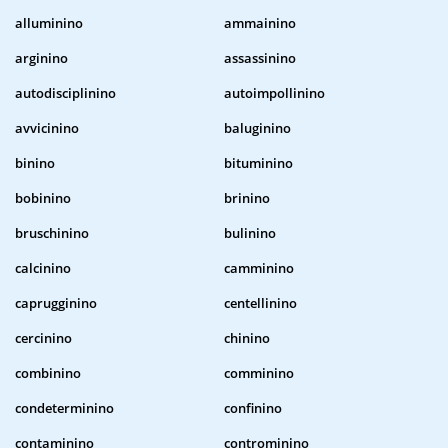
alluminino
ammainino
arginino
assassinino
autodisciplinino
autoimpollinino
avvicinino
baluginino
binino
bituminino
bobinino
brinino
bruschinino
bulinino
calcinino
camminino
caprugginino
centellinino
cercinino
chinino
combinino
comminino
condeterminino
confinino
contaminino
controminino