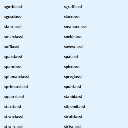
sgorbiassi
sgraffiassi
sgusciassi
slacciassi
slanciassi
smanacciassi
smerciassi
snebbiassi
soffiassi
sovesciassi
spacciassi
spaiassi
spanciassi
spicciassi
spiumacciassi
spregiassi
sprimacciassi
spulciassi
squarciassi
stabbiassi
stacciassi
stipendiassi
stracciassi
stralciassi
straliciassi
strisciassi