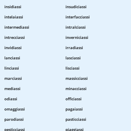
insidiassi
insudiciassi
intelaiassi
interfacciassi
intermediassi
intralciassi
intrecciassi
inverniciassi
invidiassi
irradiassi
lanciassi
lasciassi
linciassi
lisciassi
marciassi
massicciassi
mediassi
minacciassi
odiassi
officiassi
omaggiassi
pagaiassi
parodiassi
pasticciassi
pesticciassi
piaggiassi