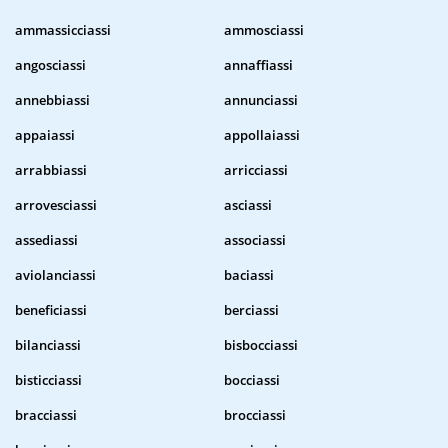
ammassicciassi
ammosciassi
angosciassi
annaffiassi
annebbiassi
annunciassi
appaiassi
appollaiassi
arrabbiassi
arricciassi
arrovesciassi
asciassi
assediassi
associassi
aviolanciassi
baciassi
beneficiassi
berciassi
bilanciassi
bisbocciassi
bisticciassi
bocciassi
bracciassi
brocciassi