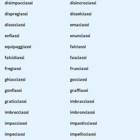
disimpacciassi
disincrociassi
dispregiassi
disselciassi
dissociassi
emaciassi
enfiassi
enunciassi
equipaggiassi
falciassi
falcidiassi
fasciassi
fregiassi
frusciassi
ghiacciassi
gocciassi
gonfiassi
graffiassi
graticciassi
imbracciassi
imbrecciassi
imbronciassi
impacciassi
impasticciassi
impeciassi
impellicciassi