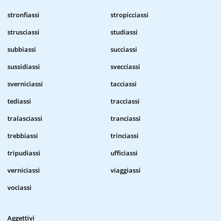
stronfiassi
stropicciassi
strusciassi
studiassi
subbiassi
succiassi
sussidiassi
svecciassi
sverniciassi
tacciassi
tediassi
tracciassi
tralasciassi
tranciassi
trebbiassi
trinciassi
tripudiassi
ufficiassi
verniciassi
viaggiassi
vociassi
Aggettivi