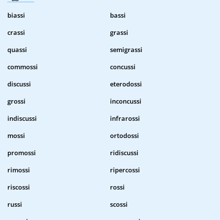
biassi
bassi
crassi
grassi
quassi
semigrassi
commossi
concussi
discussi
eterodossi
grossi
inconcussi
indiscussi
infrarossi
mossi
ortodossi
promossi
ridiscussi
rimossi
ripercossi
riscossi
rossi
russi
scossi