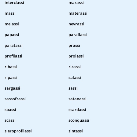
interclassi
marassi
massi
materassi
melassi
nevrassi
papassi
parallassi
paratassi
prassi
profilassi
prolassi
ribassi
ricassi
ripassi
salassi
sargassi
sassi
sassofrassi
satanassi
sbassi
scardassi
scassi
sconquassi
sieroprofilassi
sintassi