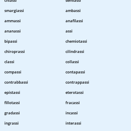
chiassi
semiassi
smargiassi
ambassi
ammassi
anafilassi
ananassi
assi
bipassi
chemiotassi
chiroprassi
cilindrassi
classi
collassi
compassi
contapassi
contrabbassi
contrappassi
epistassi
eterotassi
fillotassi
fracassi
gradassi
incassi
ingrassi
interassi