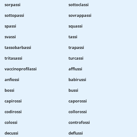
sorpassi
sottoclassi
sottopassi
sovrappassi
spassi
squassi
svassi
tassi
tassobarbassi
trapassi
tritasassi
turcassi
vaccinoprofilassi
afflussi
anfiossi
babirussi
bossi
bussi
capirossi
caporossi
codirossi
collorossi
colossi
controfossi
decussi
deflussi