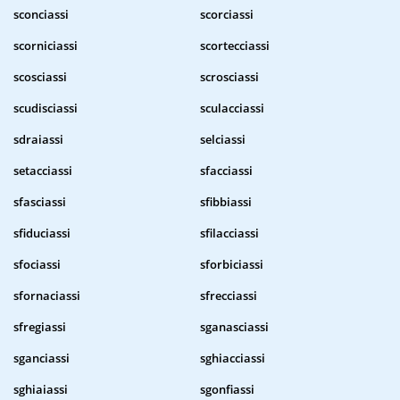
sconciassi
scorciassi
scorniciassi
scortecciassi
scosciassi
scrosciassi
scudisciassi
sculacciassi
sdraiassi
selciassi
setacciassi
sfacciassi
sfasciassi
sfibbiassi
sfiduciassi
sfilacciassi
sfociassi
sforbiciassi
sfornaciassi
sfrecciassi
sfregiassi
sganasciassi
sganciassi
sghiacciassi
sghiaiassi
sgonfiassi