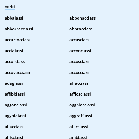
Verbi
abbaiassi
abbonacciassi
abborracciassi
abbracciassi
accartocciassi
accasciassi
acciaiassi
acconciassi
accorciassi
accosciassi
accovacciassi
accucciassi
adagiassi
affacciassi
affibbiassi
afflosciassi
agganciassi
agghiacciassi
agghiaiassi
aggraffiassi
allacciassi
allicciassi
allisciassi
ambiassi