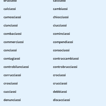
bruciassi
cacciassi
calciassi
cambiassi
camosciassi
chiocciassi
cianciassi
ciucciassi
combaciassi
cominciassi
commerciassi
compendiassi
conciassi
consociassi
contagiassi
contraccambiassi
controbilanciassi
controbracciassi
corrucciassi
crociassi
crosciassi
crucciassi
cucciassi
debbiassi
denunciassi
discacciassi