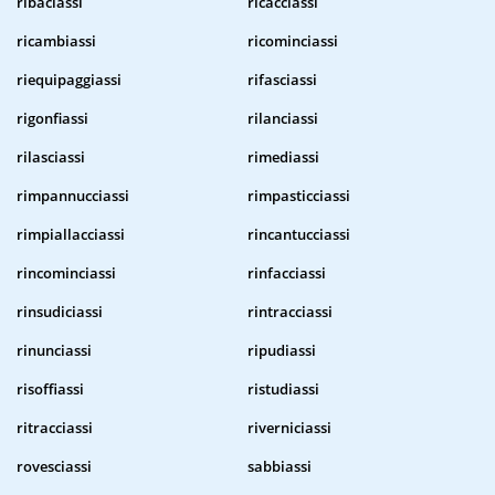
ribaciassi
ricacciassi
ricambiassi
ricominciassi
riequipaggiassi
rifasciassi
rigonfiassi
rilanciassi
rilasciassi
rimediassi
rimpannucciassi
rimpasticciassi
rimpiallacciassi
rincantucciassi
rincominciassi
rinfacciassi
rinsudiciassi
rintracciassi
rinunciassi
ripudiassi
risoffiassi
ristudiassi
ritracciassi
riverniciassi
rovesciassi
sabbiassi