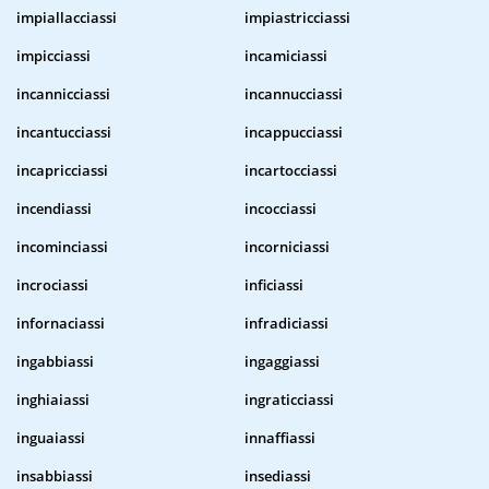
impiallacciassi
impiastricciassi
impicciassi
incamiciassi
incannicciassi
incannucciassi
incantucciassi
incappucciassi
incapricciassi
incartocciassi
incendiassi
incocciassi
incominciassi
incorniciassi
incrociassi
inficiassi
infornaciassi
infradiciassi
ingabbiassi
ingaggiassi
inghiaiassi
ingraticciassi
inguaiassi
innaffiassi
insabbiassi
insediassi