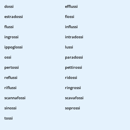
dossi
efflussi
estradossi
fiossi
flussi
influssi
ingrossi
intradossi
ippoglossi
lussi
ossi
paradossi
pertossi
pettirossi
reflussi
ridossi
riflussi
ringrossi
scannafossi
scavafossi
sinossi
soprossi
tossi