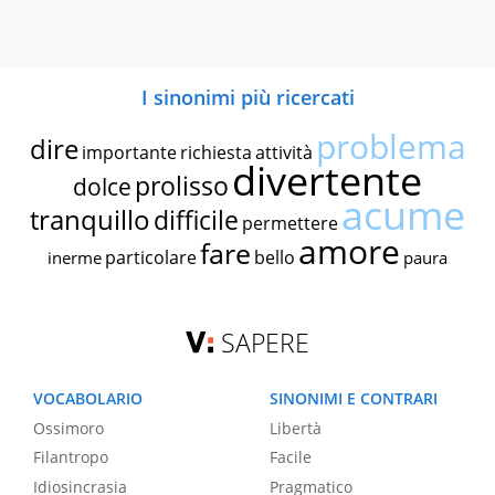
I sinonimi più ricercati
problema
dire
importante
richiesta
attività
divertente
prolisso
dolce
acume
tranquillo
difficile
permettere
amore
fare
particolare
bello
inerme
paura
SAPERE
VOCABOLARIO
SINONIMI E CONTRARI
Ossimoro
Libertà
Filantropo
Facile
Idiosincrasia
Pragmatico