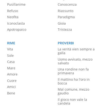
Pusillanime
Conoscenza
Refuso
Riassunto
Neofita
Paradigma
Iconoclasta
Gioia
Apotropaico
Tristezza
RIME
PROVERBI
Vita
La verità vien sempre a
galla
Sole
Uomo avvisato, mezzo
Casa
salvato
Mare
Una rondine non fa
primavera
Amore
Il mattino ha l'oro in
Cuore
bocca
Amici
Mal comune, mezzo
Bene
gaudio
Il gioco non vale la
candela