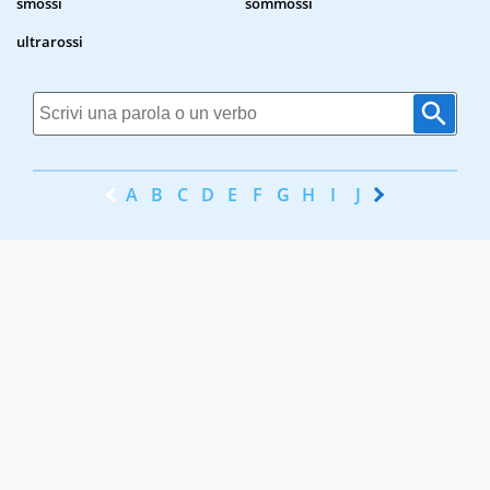
smossi
sommossi
ultrarossi
A
B
C
D
E
F
G
H
I
J
K
L
M
N