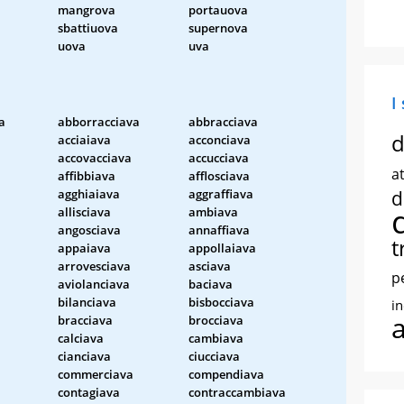
mangrova
portauova
sbattiuova
supernova
uova
uva
I
a
abborracciava
abbracciava
d
acciaiava
acconciava
accovacciava
accucciava
at
affibbiava
afflosciava
agghiaiava
aggraffiava
d
allisciava
ambiava
angosciava
annaffiava
t
appaiava
appollaiava
arrovesciava
asciava
p
aviolanciava
baciava
bilanciava
bisbocciava
i
bracciava
brocciava
calciava
cambiava
cianciava
ciucciava
commerciava
compendiava
contagiava
contraccambiava