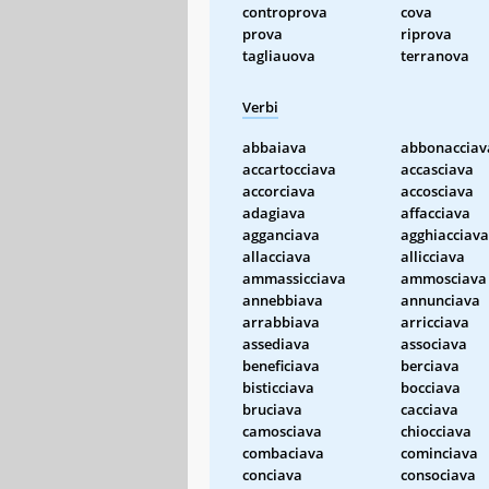
controprova
cova
prova
riprova
tagliauova
terranova
Verbi
abbaiava
abbonacciav
accartocciava
accasciava
accorciava
accosciava
adagiava
affacciava
agganciava
agghiacciava
allacciava
allicciava
ammassicciava
ammosciava
annebbiava
annunciava
arrabbiava
arricciava
assediava
associava
beneficiava
berciava
bisticciava
bocciava
bruciava
cacciava
camosciava
chiocciava
combaciava
cominciava
conciava
consociava