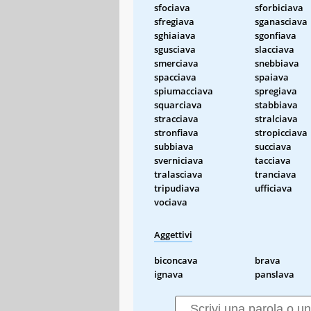
sfociava
sforbiciava
sfregiava
sganasciava
sghiaiava
sgonfiava
sgusciava
slacciava
smerciava
snebbiava
spacciava
spaiava
spiumacciava
spregiava
squarciava
stabbiava
stracciava
stralciava
stronfiava
stropicciava
subbiava
succiava
sverniciava
tacciava
tralasciava
tranciava
tripudiava
ufficiava
vociava
Aggettivi
biconcava
brava
ignava
panslava