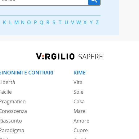
K
L
M
N
O
P
Q
R
S
T
U
V
W
X
Y
Z
SAPERE
SINONIMI E CONTRARI
RIME
Libertà
Vita
Facile
Sole
Pragmatico
Casa
Conoscenza
Mare
Riassunto
Amore
Paradigma
Cuore