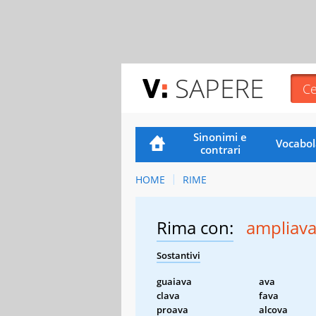
SAPERE
Sinonimi e
Vocabol
contrari
HOME
RIME
Rima con:
ampliav
Sostantivi
guaiava
ava
clava
fava
proava
alcova