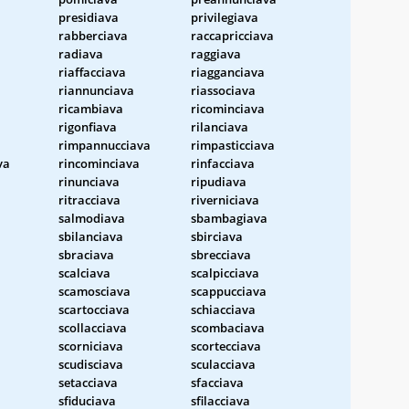
presidiava
privilegiava
rabberciava
raccapricciava
radiava
raggiava
riaffacciava
riagganciava
riannunciava
riassociava
ricambiava
ricominciava
rigonfiava
rilanciava
rimpannucciava
rimpasticciava
va
rincominciava
rinfacciava
rinunciava
ripudiava
ritracciava
riverniciava
salmodiava
sbambagiava
sbilanciava
sbirciava
sbraciava
sbrecciava
scalciava
scalpicciava
scamosciava
scappucciava
scartocciava
schiacciava
scollacciava
scombaciava
scorniciava
scortecciava
scudisciava
sculacciava
setacciava
sfacciava
sfiduciava
sfilacciava