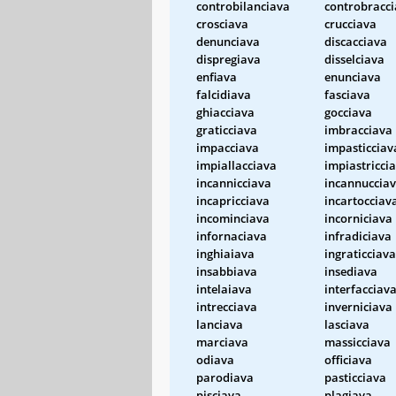
controbilanciava
controbracc
crosciava
crucciava
denunciava
discacciava
dispregiava
disselciava
enfiava
enunciava
falcidiava
fasciava
ghiacciava
gocciava
graticciava
imbracciava
impacciava
impasticciav
impiallacciava
impiastricci
incannicciava
incannuccia
incapricciava
incartocciav
incominciava
incorniciava
infornaciava
infradiciava
inghiaiava
ingraticciava
insabbiava
insediava
intelaiava
interfacciav
intrecciava
inverniciava
lanciava
lasciava
marciava
massicciava
odiava
officiava
parodiava
pasticciava
pisciava
plagiava