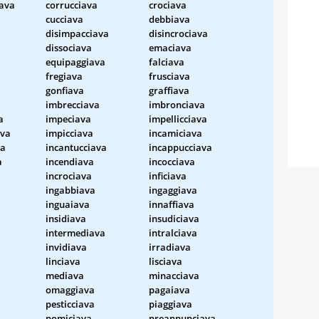
iava
corrucciava
crociava
cucciava
debbiava
disimpacciava
disincrociava
dissociava
emaciava
equipaggiava
falciava
fregiava
frusciava
gonfiava
graffiava
imbrecciava
imbronciava
a
impeciava
impellicciava
ava
impicciava
incamiciava
va
incantucciava
incappucciava
a
incendiava
incocciava
incrociava
inficiava
ingabbiava
ingaggiava
inguaiava
innaffiava
insidiava
insudiciava
a
intermediava
intralciava
invidiava
irradiava
linciava
lisciava
mediava
minacciava
omaggiava
pagaiava
pesticciava
piaggiava
pomiciava
preannunciava