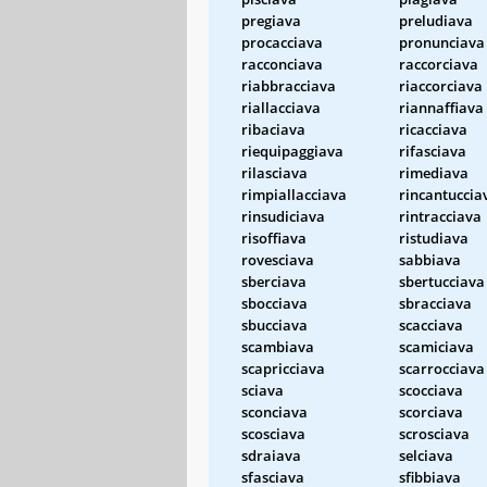
pregiava
preludiava
procacciava
pronunciava
racconciava
raccorciava
riabbracciava
riaccorciava
riallacciava
riannaffiava
ribaciava
ricacciava
riequipaggiava
rifasciava
rilasciava
rimediava
rimpiallacciava
rincantuccia
rinsudiciava
rintracciava
risoffiava
ristudiava
rovesciava
sabbiava
sberciava
sbertucciava
sbocciava
sbracciava
sbucciava
scacciava
scambiava
scamiciava
scapricciava
scarrocciava
sciava
scocciava
sconciava
scorciava
scosciava
scrosciava
sdraiava
selciava
sfasciava
sfibbiava