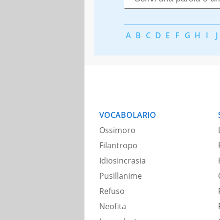
A
B
C
D
E
F
G
H
I
J
VOCABOLARIO
Ossimoro
Filantropo
Idiosincrasia
Pusillanime
Refuso
Neofita