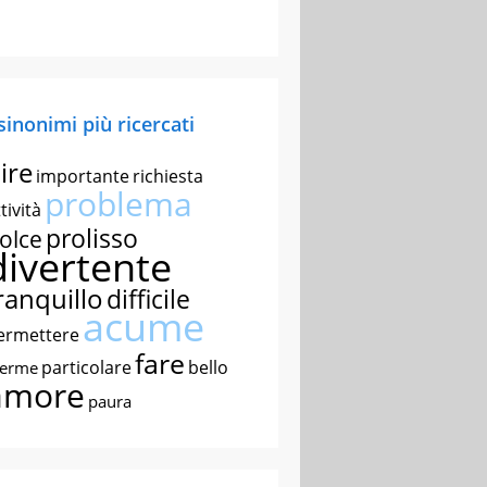
 sinonimi più ricercati
ire
importante
richiesta
problema
tività
prolisso
olce
divertente
ranquillo
difficile
acume
ermettere
fare
particolare
bello
nerme
amore
paura