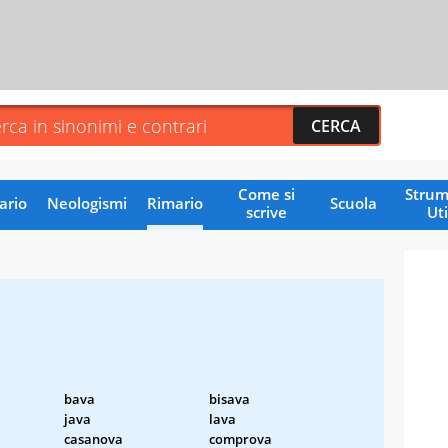
Come si
Strum
ario
Neologismi
Rimario
Scuola
scrive
Uti
a
bava
bisava
java
lava
casanova
comprova