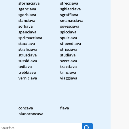
sfornaciava
sfrecciava
sganciava
sghiacciava
sgorbiava
sgraffiava
slanciava
smanacciava
soffiava
sovesciava
spanciava
spicciava
sprimacciava
spulciava
stacciava
stipendiava
straliciava
strisciava
strusciava
studiava
sussidiava
svecciava
tediava
tracciava
trebbiava
trinciava
verniciava
viaggiava
concava
flava
pianoconcava