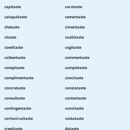
capitaste
carataste
catapultaste
cementaste
chetaste
cimentaste
citaste
coabitaste
coeditaste
cogitaste
coibentaste
commentaste
compitaste
completaste
complimentaste
concitaste
concretaste
constataste
consultaste
contentaste
contingentaste
convitaste
cortocircuitaste
costataste
crepitaste
dataste