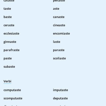
cataste
peltaste
taste
aste
baste
canaste
ceraste
cineaste
ecclesiaste
encomiaste
ginnaste
laste
parafraste
paraste
paste
scoliaste
subaste
Verbi
computaste
imputaste
scomputaste
deputaste