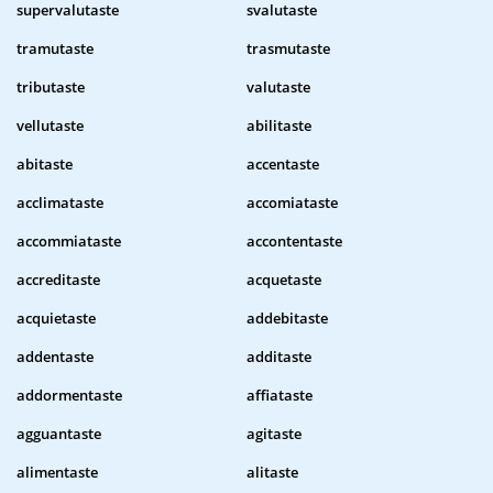
supervalutaste
svalutaste
tramutaste
trasmutaste
tributaste
valutaste
vellutaste
abilitaste
abitaste
accentaste
acclimataste
accomiataste
accommiataste
accontentaste
accreditaste
acquetaste
acquietaste
addebitaste
addentaste
additaste
addormentaste
affiataste
agguantaste
agitaste
alimentaste
alitaste