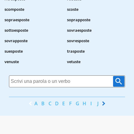
scomposte
scoste
sopraesposte
soprapposte
sottoesposte
sovraesposte
sovrapposte
sovresposte
suesposte
trasposte
venuste
vetuste
A
B
C
D
E
F
G
H
I
J
K
L
M
N