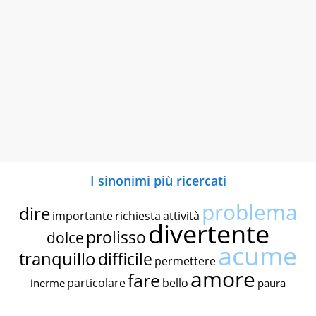
I sinonimi più ricercati
problema
dire
importante
richiesta
attività
divertente
prolisso
dolce
acume
tranquillo
difficile
permettere
amore
fare
particolare
bello
inerme
paura