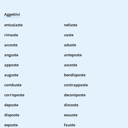
Aggettivi
entusiaste
nefaste
rimaste
vaste
accoste
aduste
anguste
anteposte
apposte
ascoste
auguste
bendisposte
combuste
contrapposte
corrisposte
decomposte
deposte
discoste
disposte
esauste
esposte
fauste