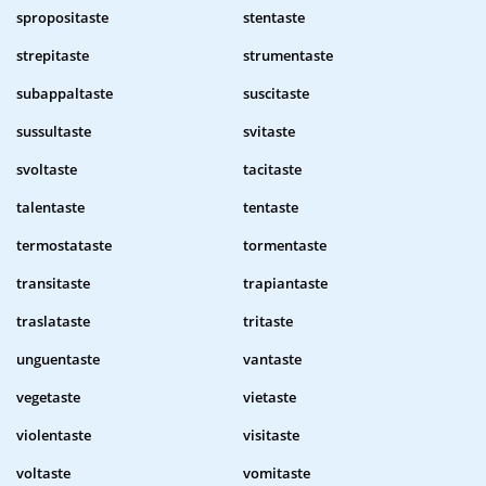
spropositaste
stentaste
strepitaste
strumentaste
subappaltaste
suscitaste
sussultaste
svitaste
svoltaste
tacitaste
talentaste
tentaste
termostataste
tormentaste
transitaste
trapiantaste
traslataste
tritaste
unguentaste
vantaste
vegetaste
vietaste
violentaste
visitaste
voltaste
vomitaste