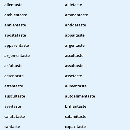
allentaste
allietaste
ambientaste
ammantaste
annientaste
antidataste
apostataste
appaltaste
apparentaste
argentaste
argomentaste
ascoltaste
asfaltaste
assaltaste
assentaste
assetaste
attentaste
aumentaste
auscultaste
autoalimentaste
avvitaste
brillantaste
calafataste
calamitaste
cantaste
capacitaste