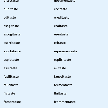
dissetaste
documentaste
dubitaste
eccitaste
editaste
ereditaste
esagitaste
esaltaste
escogitaste
esentaste
esercitaste
esitaste
esorbitaste
esperimentaste
espletaste
esplicitaste
esultaste
evitaste
facilitaste
fagocitaste
felicitaste
fermentaste
fiataste
fluitaste
fomentaste
frammentaste