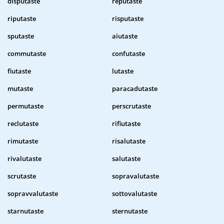
disputaste
reputaste
riputaste
risputaste
sputaste
aiutaste
commutaste
confutaste
fiutaste
lutaste
mutaste
paracadutaste
permutaste
perscrutaste
reclutaste
rifiutaste
rimutaste
risalutaste
rivalutaste
salutaste
scrutaste
sopravalutaste
sopravvalutaste
sottovalutaste
starnutaste
sternutaste