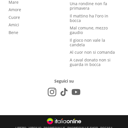
Mare
Una rondine non fa
primavera
Amore
Il mattino ha l'oro in
Cuore
bocca
Amici
Mal comune, mezzo
Bene
gaudio
Il gioco non vale la
candela
Al cuor non si comanda
A caval donato non si
guarda in bocca
Seguici su
LIBERO
VIRGILIO
PAGINEGIALLE
PAGINEGIALLE SHOP
PGCASA