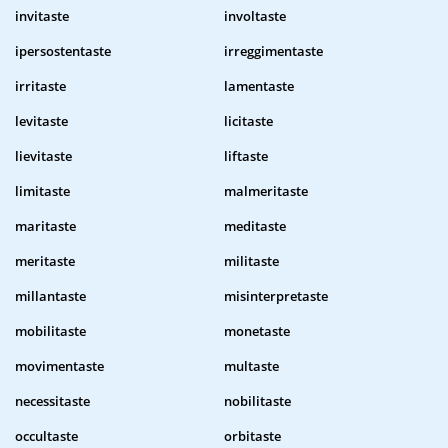
invitaste
involtaste
ipersostentaste
irreggimentaste
irritaste
lamentaste
levitaste
licitaste
lievitaste
liftaste
limitaste
malmeritaste
maritaste
meditaste
meritaste
militaste
millantaste
misinterpretaste
mobilitaste
monetaste
movimentaste
multaste
necessitaste
nobilitaste
occultaste
orbitaste