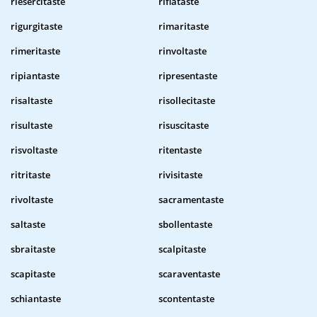
riesercitaste
rifiataste
rigurgitaste
rimaritaste
rimeritaste
rinvoltaste
ripiantaste
ripresentaste
risaltaste
risollecitaste
risultaste
risuscitaste
risvoltaste
ritentaste
ritritaste
rivisitaste
rivoltaste
sacramentaste
saltaste
sbollentaste
sbraitaste
scalpitaste
scapitaste
scaraventaste
schiantaste
scontentaste