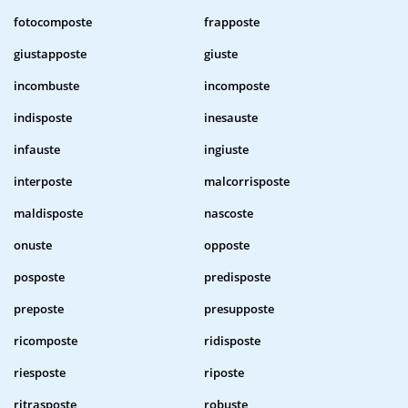
fotocomposte
frapposte
giustapposte
giuste
incombuste
incomposte
indisposte
inesauste
infauste
ingiuste
interposte
malcorrisposte
maldisposte
nascoste
onuste
opposte
posposte
predisposte
preposte
presupposte
ricomposte
ridisposte
riesposte
riposte
ritrasposte
robuste