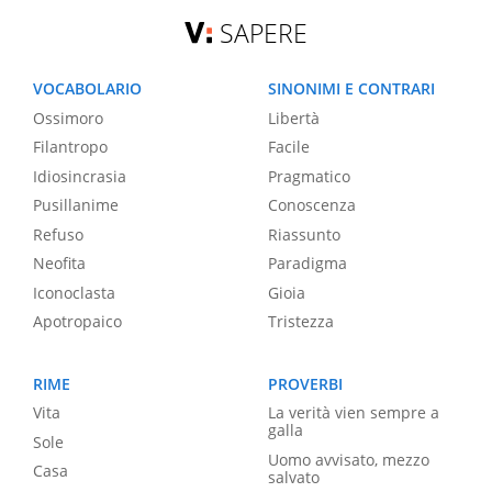
SAPERE
VOCABOLARIO
SINONIMI E CONTRARI
Ossimoro
Libertà
Filantropo
Facile
Idiosincrasia
Pragmatico
Pusillanime
Conoscenza
Refuso
Riassunto
Neofita
Paradigma
Iconoclasta
Gioia
Apotropaico
Tristezza
RIME
PROVERBI
Vita
La verità vien sempre a
galla
Sole
Uomo avvisato, mezzo
Casa
salvato