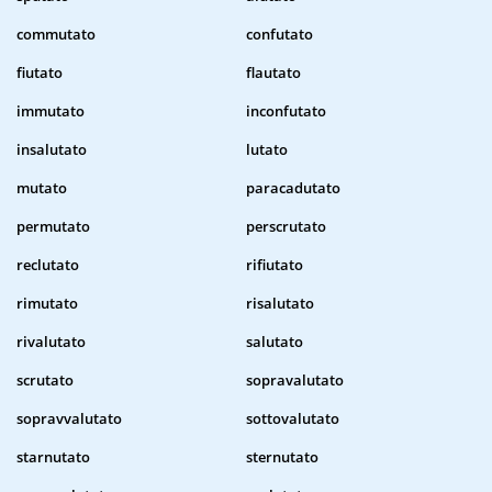
commutato
confutato
fiutato
flautato
immutato
inconfutato
insalutato
lutato
mutato
paracadutato
permutato
perscrutato
reclutato
rifiutato
rimutato
risalutato
rivalutato
salutato
scrutato
sopravalutato
sopravvalutato
sottovalutato
starnutato
sternutato