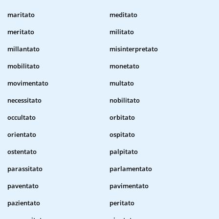
maritato
meditato
meritato
militato
millantato
misinterpretato
mobilitato
monetato
movimentato
multato
necessitato
nobilitato
occultato
orbitato
orientato
ospitato
ostentato
palpitato
parassitato
parlamentato
paventato
pavimentato
pazientato
peritato