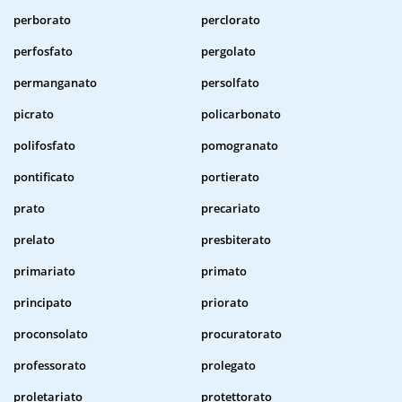
perborato
perclorato
perfosfato
pergolato
permanganato
persolfato
picrato
policarbonato
polifosfato
pomogranato
pontificato
portierato
prato
precariato
prelato
presbiterato
primariato
primato
principato
priorato
proconsolato
procuratorato
professorato
prolegato
proletariato
protettorato