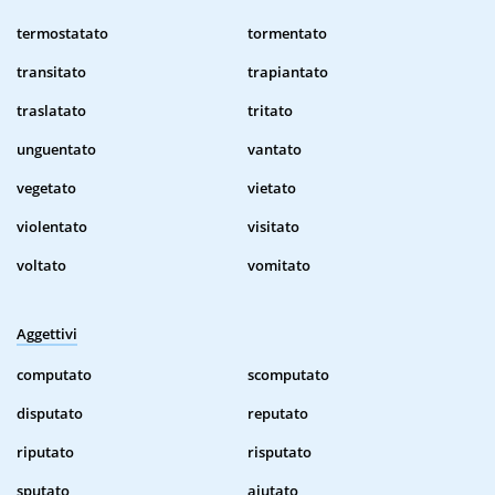
termostatato
tormentato
transitato
trapiantato
traslatato
tritato
unguentato
vantato
vegetato
vietato
violentato
visitato
voltato
vomitato
Aggettivi
computato
scomputato
disputato
reputato
riputato
risputato
sputato
aiutato