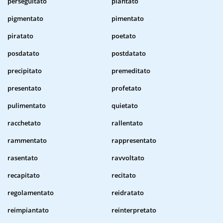
perseguitato
piantato
pigmentato
pimentato
piratato
poetato
posdatato
postdatato
precipitato
premeditato
presentato
profetato
pulimentato
quietato
racchetato
rallentato
rammentato
rappresentato
rasentato
ravvoltato
recapitato
recitato
regolamentato
reidratato
reimpiantato
reinterpretato