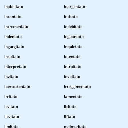
inabilitato
inargentato
incantato
incitato
incrementato
indebitato
indentato
inguantato
ingurgitato
inquietato
insultato
intentato
interpretato
introitato
invitato
involtato
ipersostentato
irreggimentato
irritato
lamentato
levitato
licitato
lievitato
liftato
limitato
malmeritato