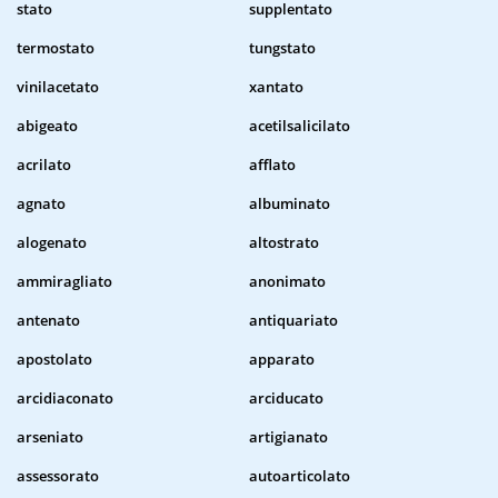
stato
supplentato
termostato
tungstato
vinilacetato
xantato
abigeato
acetilsalicilato
acrilato
afflato
agnato
albuminato
alogenato
altostrato
ammiragliato
anonimato
antenato
antiquariato
apostolato
apparato
arcidiaconato
arciducato
arseniato
artigianato
assessorato
autoarticolato