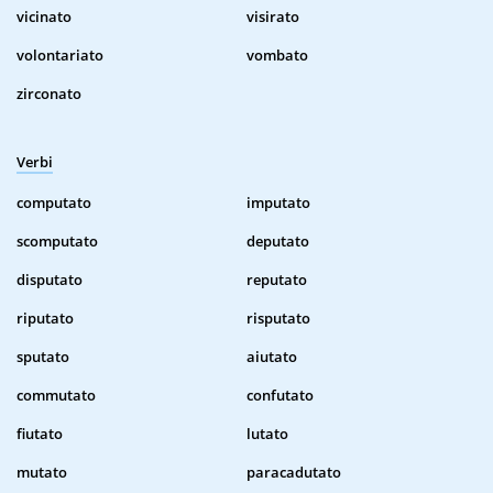
vicinato
visirato
volontariato
vombato
zirconato
Verbi
computato
imputato
scomputato
deputato
disputato
reputato
riputato
risputato
sputato
aiutato
commutato
confutato
fiutato
lutato
mutato
paracadutato