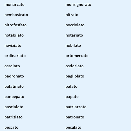
monarcato
monsignorato
nembostrato
nitrato
nitrofosfato
nocciolato
notabilato
notariato
noviziato
nubilato
ordinariato
ortomercato
ossalato
ostiariato
padronato
pagliolato
palatinato
palato
panpepato
papato
pascialato
patriarcato
patriziato
patronato
peccato
peculato