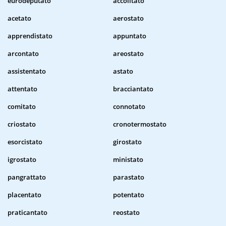
eurodeputato
accolitato
acetato
aerostato
apprendistato
appuntato
arcontato
areostato
assistentato
astato
attentato
bracciantato
comitato
connotato
criostato
cronotermostato
esorcistato
girostato
igrostato
ministato
pangrattato
parastato
placentato
potentato
praticantato
reostato