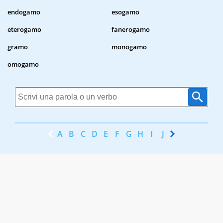
endogamo
esogamo
eterogamo
fanerogamo
gramo
monogamo
omogamo
A
B
C
D
E
F
G
H
I
J
K
L
M
N