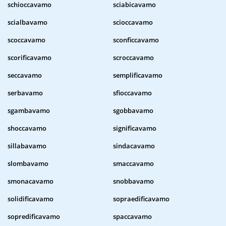
schioccavamo
sciabicavamo
scialbavamo
scioccavamo
scoccavamo
sconficcavamo
scorificavamo
scroccavamo
seccavamo
semplificavamo
serbavamo
sfioccavamo
sgambavamo
sgobbavamo
shoccavamo
significavamo
sillabavamo
sindacavamo
slombavamo
smaccavamo
smonacavamo
snobbavamo
solidificavamo
sopraedificavamo
sopredificavamo
spaccavamo