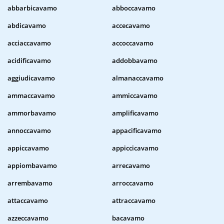
abbarbicavamo
abboccavamo
abdicavamo
accecavamo
acciaccavamo
accoccavamo
acidificavamo
addobbavamo
aggiudicavamo
almanaccavamo
ammaccavamo
ammiccavamo
ammorbavamo
amplificavamo
annoccavamo
appacificavamo
appiccavamo
appiccicavamo
appiombavamo
arrecavamo
arrembavamo
arroccavamo
attaccavamo
attraccavamo
azzeccavamo
bacavamo