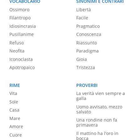
VOCABOLARIO
SINONIMI E CONTRARI
Ossimoro
Libertà
Filantropo
Facile
Idiosincrasia
Pragmatico
Pusillanime
Conoscenza
Refuso
Riassunto
Neofita
Paradigma
Iconoclasta
Gioia
Apotropaico
Tristezza
RIME
PROVERBI
Vita
La verità vien sempre a
galla
Sole
Uomo avvisato, mezzo
Casa
salvato
Mare
Una rondine non fa
primavera
Amore
Il mattino ha l'oro in
Cuore
bocca