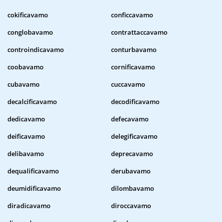
cokificavamo
conficcavamo
conglobavamo
contrattaccavamo
controindicavamo
conturbavamo
coobavamo
cornificavamo
cubavamo
cuccavamo
decalcificavamo
decodificavamo
dedicavamo
defecavamo
deificavamo
delegificavamo
delibavamo
deprecavamo
dequalificavamo
derubavamo
deumidificavamo
dilombavamo
diradicavamo
diroccavamo