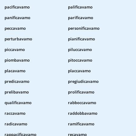
pacificavamo
palificavamo
panificavamo
parificavamo
peccavamo
personificavamo
perturbavamo
pianificavamo
piccavamo
piluccavamo
piombavamo
pitoccavamo
placavamo
placcavamo
predicavamo
pregiudicavamo
prelibavamo
prolificavamo
qualificavamo
rabboccavamo
raccavamo
raddobbavamo
radicavamo
ramificavamo
rappacificavamo
recavamo