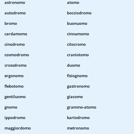
astronomo
atomo
autodromo
bocciodromo
bromo
buonuomo
cardamomo
cinnamomo
cinodromo
citocromo
cosmodromo
craniotomo
crossdromo
duomo
ergonomo
fisiognomo
flebotomo
gastronomo
gentiluomo
giacomo
gnomo
grammo-atomo
ippodromo
kartodromo
maggiordomo
metronomo