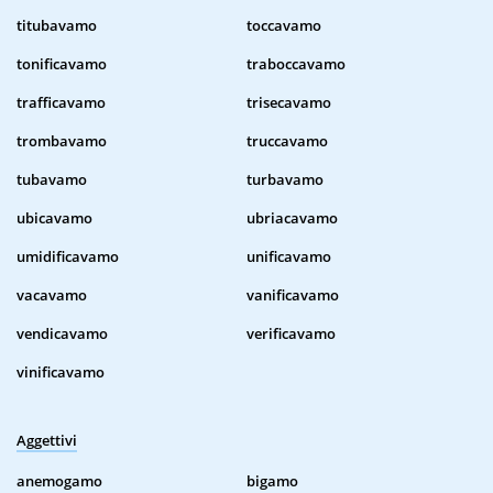
titubavamo
toccavamo
tonificavamo
traboccavamo
trafficavamo
trisecavamo
trombavamo
truccavamo
tubavamo
turbavamo
ubicavamo
ubriacavamo
umidificavamo
unificavamo
vacavamo
vanificavamo
vendicavamo
verificavamo
vinificavamo
Aggettivi
anemogamo
bigamo