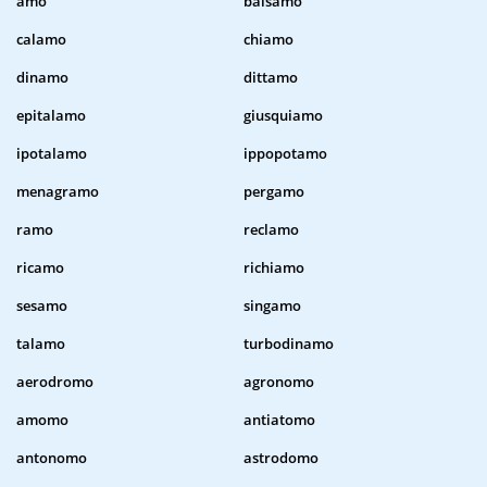
amo
balsamo
calamo
chiamo
dinamo
dittamo
epitalamo
giusquiamo
ipotalamo
ippopotamo
menagramo
pergamo
ramo
reclamo
ricamo
richiamo
sesamo
singamo
talamo
turbodinamo
aerodromo
agronomo
amomo
antiatomo
antonomo
astrodomo