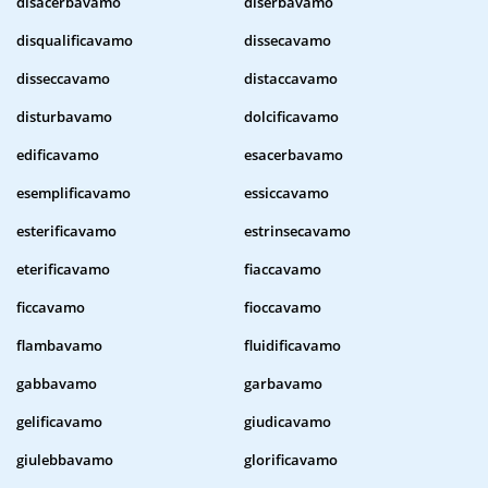
disacerbavamo
diserbavamo
disqualificavamo
dissecavamo
disseccavamo
distaccavamo
disturbavamo
dolcificavamo
edificavamo
esacerbavamo
esemplificavamo
essiccavamo
esterificavamo
estrinsecavamo
eterificavamo
fiaccavamo
ficcavamo
fioccavamo
flambavamo
fluidificavamo
gabbavamo
garbavamo
gelificavamo
giudicavamo
giulebbavamo
glorificavamo