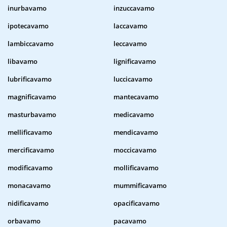
inurbavamo
inzuccavamo
ipotecavamo
laccavamo
lambiccavamo
leccavamo
libavamo
lignificavamo
lubrificavamo
luccicavamo
magnificavamo
mantecavamo
masturbavamo
medicavamo
mellificavamo
mendicavamo
mercificavamo
moccicavamo
modificavamo
mollificavamo
monacavamo
mummificavamo
nidificavamo
opacificavamo
orbavamo
pacavamo