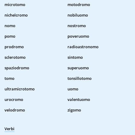
microtomo
motodromo
nichelcromo
nobiluomo
nomo
nostromo
pomo
poveruomo
prodromo
radioastronomo
sclerotomo
sintomo
spaziodromo
superuomo
tomo
tonsillotomo
ultramicrotomo
uomo
urocromo
valentuomo
velodromo
zigomo
Verbi