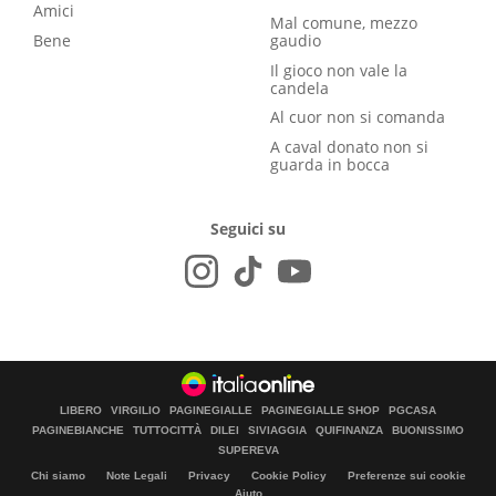
Amici
Mal comune, mezzo
Bene
gaudio
Il gioco non vale la
candela
Al cuor non si comanda
A caval donato non si
guarda in bocca
Seguici su
LIBERO
VIRGILIO
PAGINEGIALLE
PAGINEGIALLE SHOP
PGCASA
PAGINEBIANCHE
TUTTOCITTÀ
DILEI
SIVIAGGIA
QUIFINANZA
BUONISSIMO
SUPEREVA
Chi siamo
Note Legali
Privacy
Cookie Policy
Preferenze sui cookie
Aiuto