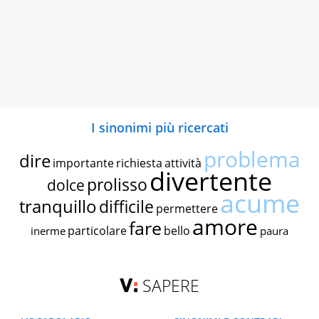
I sinonimi più ricercati
problema
dire
importante
richiesta
attività
divertente
prolisso
dolce
acume
tranquillo
difficile
permettere
amore
fare
particolare
bello
inerme
paura
SAPERE