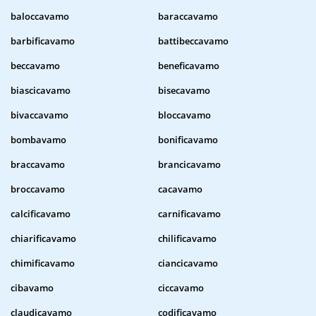
baloccavamo
baraccavamo
barbificavamo
battibeccavamo
beccavamo
beneficavamo
biascicavamo
bisecavamo
bivaccavamo
bloccavamo
bombavamo
bonificavamo
braccavamo
brancicavamo
broccavamo
cacavamo
calcificavamo
carnificavamo
chiarificavamo
chilificavamo
chimificavamo
ciancicavamo
cibavamo
ciccavamo
claudicavamo
codificavamo