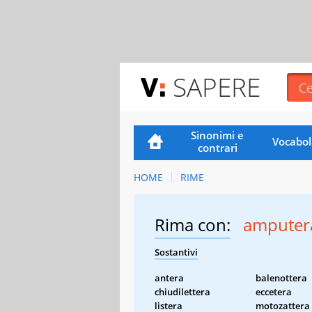
SAPERE
Sinonimi e
Vocabol
contrari
HOME
RIME
Rima con:
amputer
Sostantivi
antera
balenottera
chiudilettera
eccetera
listera
motozattera