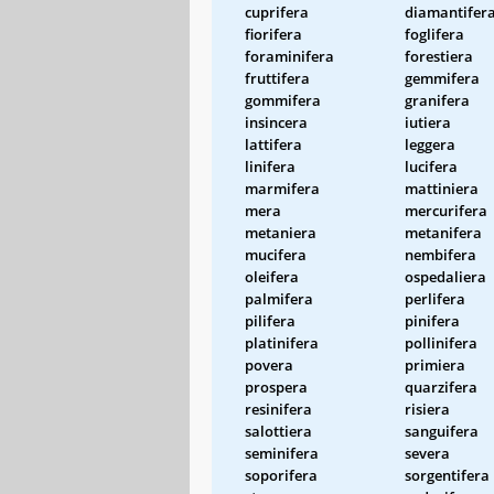
cuprifera
diamantifer
fiorifera
foglifera
foraminifera
forestiera
fruttifera
gemmifera
gommifera
granifera
insincera
iutiera
lattifera
leggera
linifera
lucifera
marmifera
mattiniera
mera
mercurifera
metaniera
metanifera
mucifera
nembifera
oleifera
ospedaliera
palmifera
perlifera
pilifera
pinifera
platinifera
pollinifera
povera
primiera
prospera
quarzifera
resinifera
risiera
salottiera
sanguifera
seminifera
severa
soporifera
sorgentifera