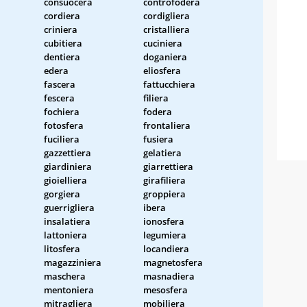
consuocera
controfodera
cordiera
cordigliera
criniera
cristalliera
cubitiera
cuciniera
dentiera
doganiera
edera
eliosfera
fascera
fattucchiera
fescera
filiera
fochiera
fodera
fotosfera
frontaliera
fuciliera
fusiera
gazzettiera
gelatiera
giardiniera
giarrettiera
gioielliera
girafiliera
gorgiera
groppiera
guerrigliera
ibera
insalatiera
ionosfera
lattoniera
legumiera
litosfera
locandiera
magazziniera
magnetosfera
maschera
masnadiera
mentoniera
mesosfera
mitragliera
mobiliera