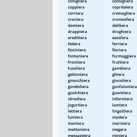
conigliera
consigliera
coppiera
copriteiera
corriera
cremagliera
crociera
cromosfera
damiera
delibera
drappiera
droghiera
ereditiera
esosfera
federa
ferriera
fiociniera
fioriera
fontaniera
formaggiera
frontiera
fruttiera
fusoliera
gambiera
gettoniera
ghiera
ginocchiera
giocoliera
gondoliera
gonfaloniera
gualchiera
guantiera
idrosfera
infermiera
jogurtiera
lamiera
lettiera
lingottiera
lumiera
madera
maniera
marniera
mattoniera
megera
messaggera
miniera