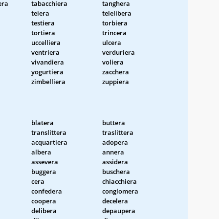
era
tabacchiera
tanghera
teiera
telelibera
testiera
torbiera
tortiera
trincera
uccelliera
ulcera
ventriera
verduriera
vivandiera
voliera
yogurtiera
zacchera
zimbelliera
zuppiera
blatera
buttera
translittera
traslittera
acquartiera
adopera
albera
annera
assevera
assidera
buggera
buschera
cera
chiacchiera
confedera
conglomera
coopera
decelera
delibera
depaupera