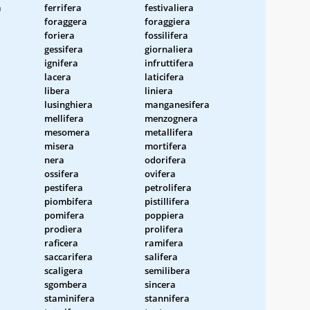
a
ferrifera
festivaliera
foraggera
foraggiera
foriera
fossilifera
gessifera
giornaliera
ignifera
infruttifera
lacera
laticifera
libera
liniera
lusinghiera
manganesifera
mellifera
menzognera
mesomera
metallifera
misera
mortifera
nera
odorifera
ossifera
ovifera
pestifera
petrolifera
piombifera
pistillifera
pomifera
poppiera
prodiera
prolifera
raficera
ramifera
saccarifera
salifera
scaligera
semilibera
sgombera
sincera
staminifera
stannifera