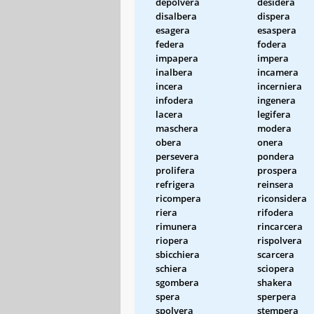
depolvera
desidera
disalbera
dispera
esagera
esaspera
federa
fodera
impapera
impera
inalbera
incamera
incera
incerniera
infodera
ingenera
lacera
legifera
maschera
modera
obera
onera
persevera
pondera
prolifera
prospera
refrigera
reinsera
ricompera
riconsidera
riera
rifodera
rimunera
rincarcera
riopera
rispolvera
sbicchiera
scarcera
schiera
sciopera
sgombera
shakera
spera
sperpera
spolvera
stempera