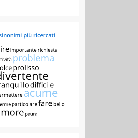
 sinonimi più ricercati
ire
importante
richiesta
problema
tività
prolisso
olce
divertente
ranquillo
difficile
acume
ermettere
fare
particolare
bello
nerme
amore
paura