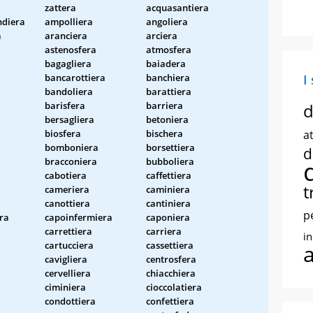
zattera
acquasantiera
diera
ampolliera
angoliera
a
aranciera
arciera
astenosfera
atmosfera
bagagliera
baiadera
bancarottiera
banchiera
I
bandoliera
barattiera
barisfera
barriera
d
bersagliera
betoniera
biosfera
bischera
at
bomboniera
borsettiera
d
bracconiera
bubboliera
cabotiera
caffettiera
t
cameriera
caminiera
canottiera
cantiniera
p
ra
capoinfermiera
caponiera
carrettiera
carriera
i
cartucciera
cassettiera
cavigliera
centrosfera
cervelliera
chiacchiera
ciminiera
cioccolatiera
condottiera
confettiera