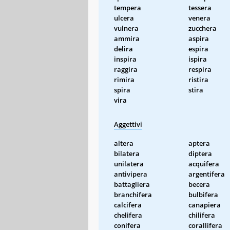
tempera
tessera
ulcera
venera
vulnera
zucchera
ammira
aspira
delira
espira
inspira
ispira
raggira
respira
rimira
ristira
spira
stira
vira
Aggettivi
altera
aptera
bilatera
diptera
unilatera
acquifera
antivipera
argentifera
battagliera
becera
branchifera
bulbifera
calcifera
canapiera
chelifera
chilifera
conifera
corallifera