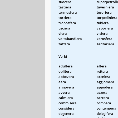
suocera
superpetroli
tastiera
taverniera
termosfera
tesoriera
torciera
torpediniera
troposfera
tubiera
usciera
vaporiera
viera
visiera
voltabandiera
xerosfera
zaffera
zanzariera
Verbi
adultera
altera
oblitera
reitera
abbevera
accelera
aera
agglomera
annovera
appodera
avvera
azzera
calmiera
carcera
commisera
compera
considera
contempera
degenera
delegifera