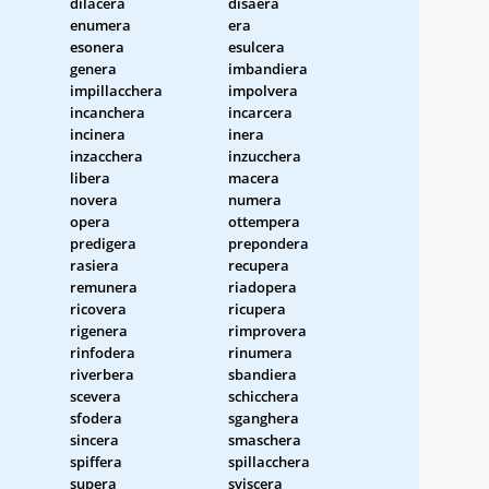
dilacera
disaera
enumera
era
esonera
esulcera
genera
imbandiera
impillacchera
impolvera
incanchera
incarcera
incinera
inera
inzacchera
inzucchera
libera
macera
novera
numera
opera
ottempera
predigera
prepondera
rasiera
recupera
remunera
riadopera
ricovera
ricupera
rigenera
rimprovera
rinfodera
rinumera
riverbera
sbandiera
scevera
schicchera
sfodera
sganghera
sincera
smaschera
spiffera
spillacchera
supera
sviscera