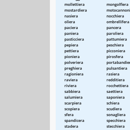
mollettiera
mongolfiera
mostardiera
motocannon
nasiera
nocchiera
oliera
ombrellifera
paciera
pancera
paniera
paroliera
pasticciera
pattumiera
pepiera
peschiera
pettiera
picconiera
pioniera
pirosfera
polveriera
portabandie
preghiera
pulsantiera
ragioniera
rasiera
raviera
redditiera
riviera
rocchettiera
sabbiera
saettiera
salumiera
saponiera
scarpiera
schiera
scopiera
scudiera
sfera
sonagliera
spandicera
specchiera
stadera
stecchiera