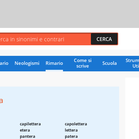
Come si
Strum
ario
Neologismi
Rimario
Scuola
scrive
Uti
a
capilettera
capolettera
etera
lettera
pantera
patera