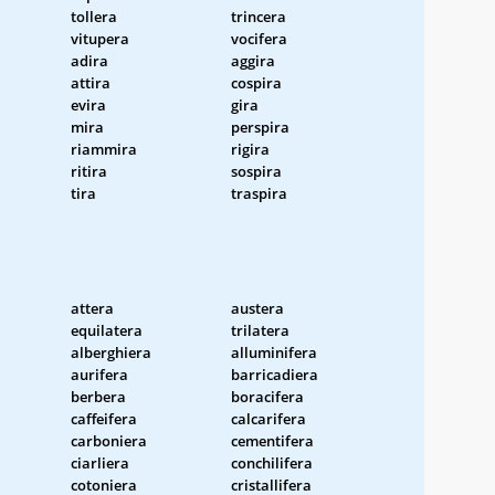
tollera
trincera
vitupera
vocifera
adira
aggira
attira
cospira
evira
gira
mira
perspira
riammira
rigira
ritira
sospira
tira
traspira
attera
austera
equilatera
trilatera
alberghiera
alluminifera
aurifera
barricadiera
berbera
boracifera
caffeifera
calcarifera
carboniera
cementifera
ciarliera
conchilifera
cotoniera
cristallifera