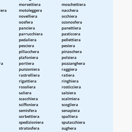
morsettiera
moschettiera
iera
motoleggera
nacchera
novelliera
occhiera
oosfera
ozonosfera
panciera
panettiera
parrucchiera
pasticcera
pedaliera
pellettiera
pesciera
pesiera
pillacchera
pinzochera
plafoniera
polsiera
ra
portiera
pozzanghera
punzoniera
raggiera
rastrelliera
ratiera
rigattiera
ringhiera
rosoliera
rosticciera
saliera
salsiera
scacchiera
scalmiera
sciffoniera
scogliera
semisfera
senapiera
sorbettiera
spalliera
spedizioniera
sputacchiera
stratosfera
sughera