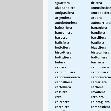
sguattera
tiritera
alzabandiera
ammainaban
antipastiera
antroposfer
argentiera
artiera
autobetoniera
autocorriera
balestriera
bananiera
banconiera
bandiera
barbera
barelliera
batisfera
bauliera
bettoliera
bigattiera
biscottiera
bistecchiera
bottigliera
bottoniera
bufera
burriera
caldera
cambusiera
camomilliera
cannoniera
capocannoniera
capocarcerie
cappelliera
carceriera
cartelliera
cartiera
cassiera
cavaliera
cera
cerniera
chicchera
chincagliera
cocchiera
compostiera