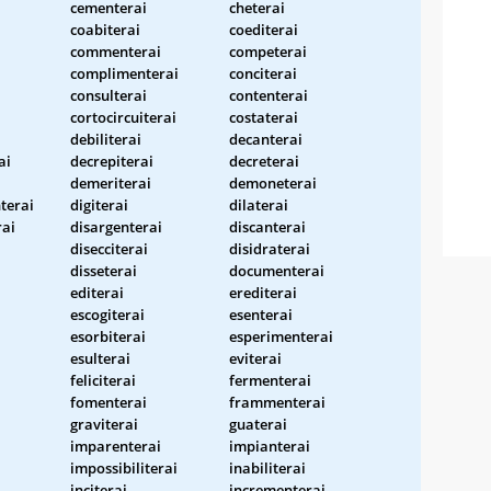
cementerai
cheterai
coabiterai
coediterai
commenterai
competerai
complimenterai
conciterai
consulterai
contenterai
cortocircuiterai
costaterai
debiliterai
decanterai
ai
decrepiterai
decreterai
demeriterai
demoneterai
terai
digiterai
dilaterai
rai
disargenterai
discanterai
disecciterai
disidraterai
disseterai
documenterai
editerai
erediterai
escogiterai
esenterai
esorbiterai
esperimenterai
esulterai
eviterai
feliciterai
fermenterai
fomenterai
frammenterai
graviterai
guaterai
imparenterai
impianterai
i
impossibiliterai
inabiliterai
inciterai
incrementerai