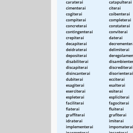
caraterai
catapulterai
cimenterai
citerai
cogiterai
coibenterai
compiterai
completerai
concreterai
constaterai
contingenterai
conviterai
crepiterai
daterai
decapiterai
decrementer
deidraterai
delimiterai
depositerai
deregolamen
disabiliterai
disambiente
discapiterai
discrediterai
disincanterai
disorienterai
dubiterai
ecciterai
esagiterai
esalterai
eserciterai
esiterai
espleterai
espliciterai
faciliterai
fagociterai
fiaterai
fluiterai
graffiterai
grafiterai
idraterai
imiterai
implementerai
impomatera
inargenterai
incanterai