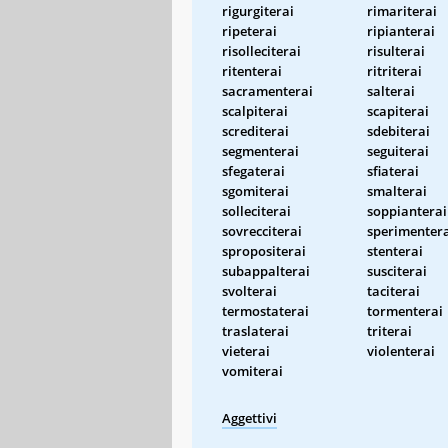
rigurgiterai
rimariterai
ripeterai
ripianterai
risolleciterai
risulterai
ritenterai
ritriterai
sacramenterai
salterai
scalpiterai
scapiterai
screditerai
sdebiterai
segmenterai
seguiterai
sfegaterai
sfiaterai
sgomiterai
smalterai
solleciterai
soppianterai
sovrecciterai
sperimenter
spropositerai
stenterai
subappalterai
susciterai
svolterai
taciterai
termostaterai
tormenterai
traslaterai
triterai
vieterai
violenterai
vomiterai
Aggettivi