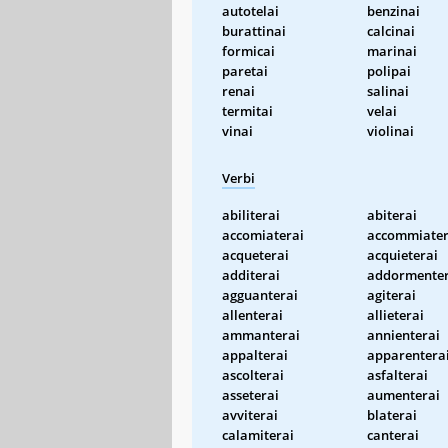
autotelai
benzinai
burattinai
calcinai
formicai
marinai
paretai
polipai
renai
salinai
termitai
velai
vinai
violinai
Verbi
abiliterai
abiterai
accomiaterai
accommiater
acqueterai
acquieterai
additerai
addormenter
agguanterai
agiterai
allenterai
allieterai
ammanterai
annienterai
appalterai
apparentera
ascolterai
asfalterai
asseterai
aumenterai
avviterai
blaterai
calamiterai
canterai