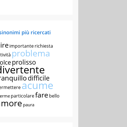
 sinonimi più ricercati
ire
importante
richiesta
problema
tività
prolisso
olce
divertente
ranquillo
difficile
acume
ermettere
fare
particolare
bello
nerme
amore
paura