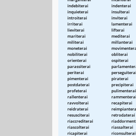
indebiterai
indenterai
inquieterai
insulterai
introiterai
inviterai
irriterai
lamenterai
lieviterai
lifterai
mariterai
mediterai
militerai
millanterai
moneterai
movimentera
nobiliterai
obliterai
orienterai
ospiterai
parassiterai
parlamenter
periterai
perseguitera
pimenterai
piraterai
postdaterai
precipiterai
profeterai
pulimenterai
rallenterai
rammentera
ravvolterai
recapiterai
reidraterai
reimpiantera
resusciterai
retrodaterai
riaccrediterai
riaddorment
riascolterai
riassalterai
ricapiterai
riconsulterai