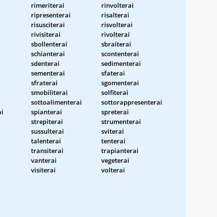
rimeriterai
rinvolterai
ripresenterai
risalterai
risusciterai
risvolterai
rivisiterai
rivolterai
sbollenterai
sbraiterai
schianterai
scontenterai
sdenterai
sedimenterai
sementerai
sfaterai
sfraterai
sgomenterai
smobiliterai
solfiterai
sottoalimenterai
sottorappresenterai
ai
spianterai
spreterai
strepiterai
strumenterai
sussulterai
sviterai
talenterai
tenterai
transiterai
trapianterai
vanterai
vegeterai
visiterai
volterai