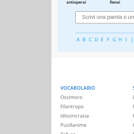
antioperai
fienai
A
B
C
D
E
F
G
H
I
J
VOCABOLARIO
Ossimoro
Filantropo
Idiosincrasia
Pusillanime