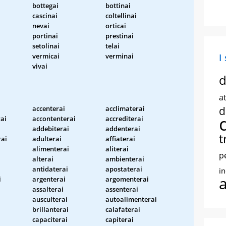
bottegai
bottinai
cascinai
coltellinai
nevai
orticai
portinai
prestinai
setolinai
telai
vermicai
verminai
I
vivai
d
at
accenterai
acclimaterai
d
ai
accontenterai
accrediterai
addebiterai
addenterai
t
ai
adulterai
affiaterai
alimenterai
aliterai
p
alterai
ambienterai
antidaterai
apostaterai
i
i
argenterai
argomenterai
assalterai
assenterai
ausculterai
autoalimenterai
brillanterai
calafaterai
capaciterai
capiterai