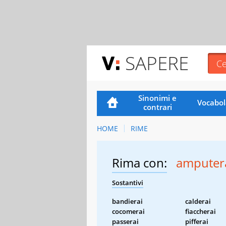
SAPERE
Sinonimi e
Vocabol
contrari
HOME
RIME
Rima con:
amputer
Sostantivi
bandierai
calderai
cocomerai
fiaccherai
passerai
pifferai