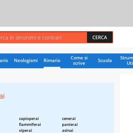
Come si
Strum
ario
Neologismi
Rimario
Scuola
scrive
Uti
ai
capioperai
cenerai
fiammiferai
panierai
viperai
asinai