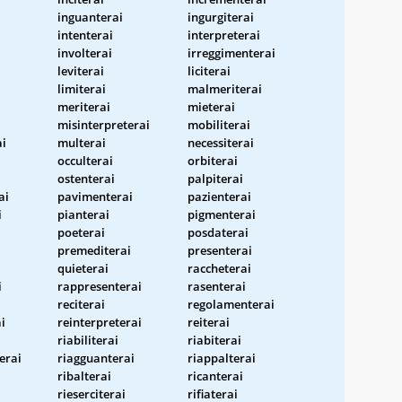
inguanterai
ingurgiterai
intenterai
interpreterai
involterai
irreggimenterai
leviterai
liciterai
limiterai
malmeriterai
meriterai
mieterai
misinterpreterai
mobiliterai
i
multerai
necessiterai
occulterai
orbiterai
ostenterai
palpiterai
ai
pavimenterai
pazienterai
i
pianterai
pigmenterai
poeterai
posdaterai
premediterai
presenterai
quieterai
raccheterai
i
rappresenterai
rasenterai
reciterai
regolamenterai
i
reinterpreterai
reiterai
riabiliterai
riabiterai
erai
riagguanterai
riappalterai
ribalterai
ricanterai
rieserciterai
rifiaterai