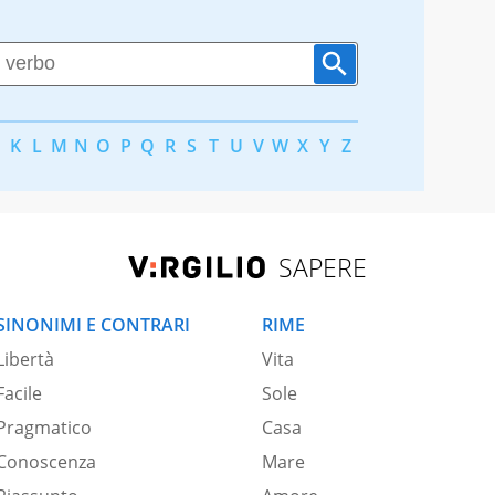
K
L
M
N
O
P
Q
R
S
T
U
V
W
X
Y
Z
SAPERE
SINONIMI E CONTRARI
RIME
Libertà
Vita
Facile
Sole
Pragmatico
Casa
Conoscenza
Mare