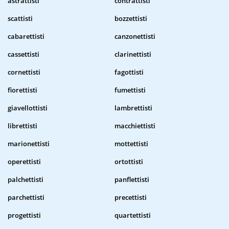
astrattisti
contrattisti
scattisti
bozzettisti
cabarettisti
canzonettisti
cassettisti
clarinettisti
cornettisti
fagottisti
fiorettisti
fumettisti
giavellottisti
lambrettisti
librettisti
macchiettisti
marionettisti
mottettisti
operettisti
ortottisti
palchettisti
panflettisti
parchettisti
precettisti
progettisti
quartettisti