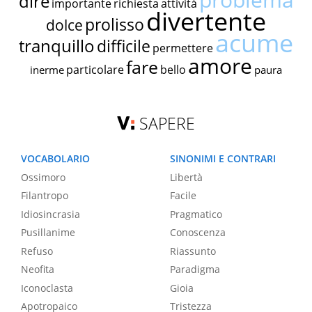
dire
importante
richiesta
attività
divertente
prolisso
dolce
acume
tranquillo
difficile
permettere
amore
fare
particolare
bello
inerme
paura
SAPERE
VOCABOLARIO
SINONIMI E CONTRARI
Ossimoro
Libertà
Filantropo
Facile
Idiosincrasia
Pragmatico
Pusillanime
Conoscenza
Refuso
Riassunto
Neofita
Paradigma
Iconoclasta
Gioia
Apotropaico
Tristezza