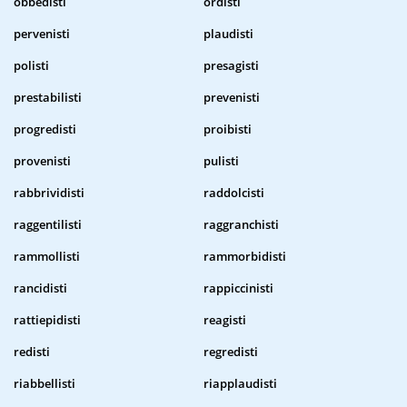
obbedisti
ordisti
pervenisti
plaudisti
polisti
presagisti
prestabilisti
prevenisti
progredisti
proibisti
provenisti
pulisti
rabbrividisti
raddolcisti
raggentilisti
raggranchisti
rammollisti
rammorbidisti
rancidisti
rappiccinisti
rattiepidisti
reagisti
redisti
regredisti
riabbellisti
riapplaudisti