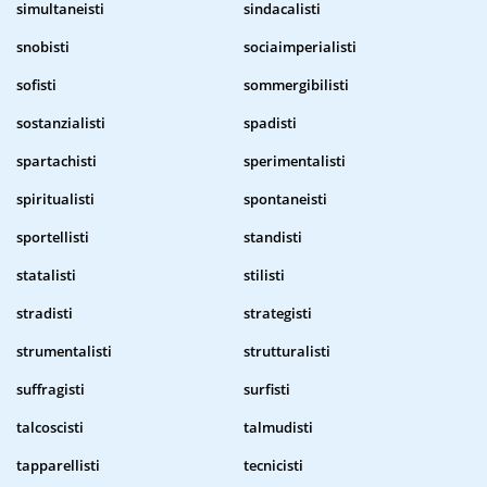
simultaneisti
sindacalisti
snobisti
sociaimperialisti
sofisti
sommergibilisti
sostanzialisti
spadisti
spartachisti
sperimentalisti
spiritualisti
spontaneisti
sportellisti
standisti
statalisti
stilisti
stradisti
strategisti
strumentalisti
strutturalisti
suffragisti
surfisti
talcoscisti
talmudisti
tapparellisti
tecnicisti