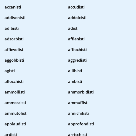
accanisti
accudisti
addivenisti
addolcisti
adibisti
adisti
adsorbisti
affienisti
affievolisti
affiochisti
aggobbisti
aggredisti
agisti
allibisti
allocchisti
ambisti
ammollisti
ammorbidisti
ammoscisti
ammuffisti
ammutolisti
annichilisti
applaudisti
approfondisti
ardisti
arricchisti