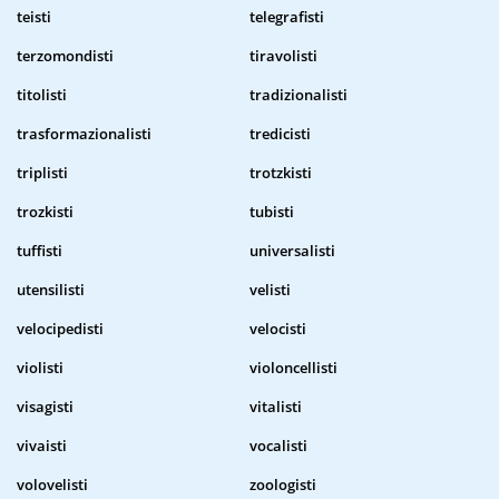
teisti
telegrafisti
terzomondisti
tiravolisti
titolisti
tradizionalisti
trasformazionalisti
tredicisti
triplisti
trotzkisti
trozkisti
tubisti
tuffisti
universalisti
utensilisti
velisti
velocipedisti
velocisti
violisti
violoncellisti
visagisti
vitalisti
vivaisti
vocalisti
volovelisti
zoologisti