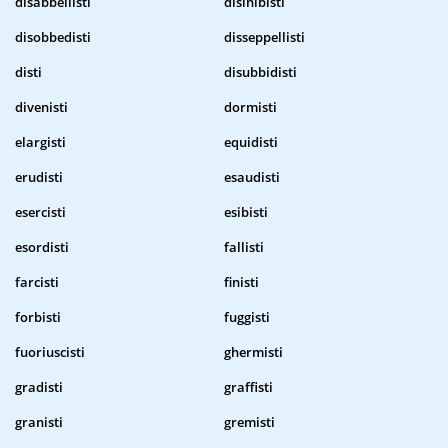
disabbellisti
disinibisti
disobbedisti
disseppellisti
disti
disubbidisti
divenisti
dormisti
elargisti
equidisti
erudisti
esaudisti
esercisti
esibisti
esordisti
fallisti
farcisti
finisti
forbisti
fuggisti
fuoriuscisti
ghermisti
gradisti
graffisti
granisti
gremisti