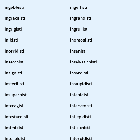
ingobbisti
ingoffisti
ingracilisti
ingrandisti
ingrigisti
ingrullisti
inibisti
inorgoglisti
inorridisti
insanisti
insecchisti
inselvatichisti
insignisti
insordisti
insterilisti
instupidisti
insuperbisti
intepidisti
interagisti
intervenisti
intestardisti
intiepidisti
intimidisti
intisichisti
intorbidisti
intorpidisti