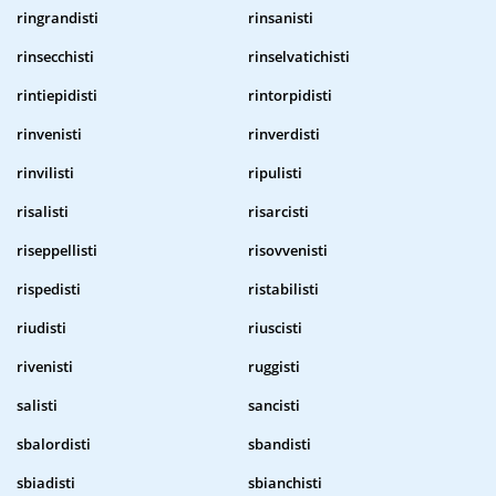
ringrandisti
rinsanisti
rinsecchisti
rinselvatichisti
rintiepidisti
rintorpidisti
rinvenisti
rinverdisti
rinvilisti
ripulisti
risalisti
risarcisti
riseppellisti
risovvenisti
rispedisti
ristabilisti
riudisti
riuscisti
rivenisti
ruggisti
salisti
sancisti
sbalordisti
sbandisti
sbiadisti
sbianchisti