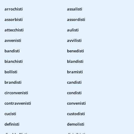
arrochisti
assalisti
assorbisti
assordisti
attecchisti
aulisti
avvenisti
avvilisti
bandisti
benedisti
bianchisti
blandisti
bollisti
bramisti
brandisti
candisti
circonvenisti
condisti
contravvenisti
convenisti
cucisti
custodisti
definisti
demolisti