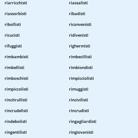
riarricchisti
riassalisti
riassorbisti
ribadisti
ribollisti
riconvenisti
ricucisti
ridivenisti
rifuggisti
righermisti
rimbambisti
rimbecillisti
rimbellisti
rimbiondisti
rimboschisti
rimpicciolisti
rimpiccolisti
rimuggisti
rincitrullisti
rincivilisti
rincrudelisti
rincrudisti
rindebolisti
ringagliardisti
ringentilisti
ringiovanisti