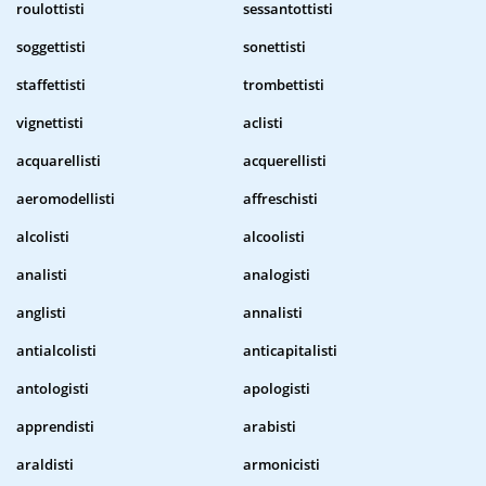
roulottisti
sessantottisti
soggettisti
sonettisti
staffettisti
trombettisti
vignettisti
aclisti
acquarellisti
acquerellisti
aeromodellisti
affreschisti
alcolisti
alcoolisti
analisti
analogisti
anglisti
annalisti
antialcolisti
anticapitalisti
antologisti
apologisti
apprendisti
arabisti
araldisti
armonicisti