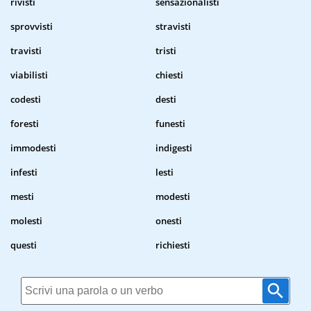
rivisti
sensazionalisti
sprovvisti
stravisti
travisti
tristi
viabilisti
chiesti
codesti
desti
foresti
funesti
immodesti
indigesti
infesti
lesti
mesti
modesti
molesti
onesti
questi
richiesti