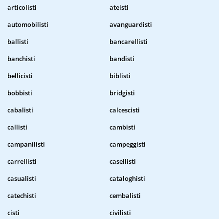
articolisti
ateisti
automobilisti
avanguardisti
ballisti
bancarellisti
banchisti
bandisti
bellicisti
biblisti
bobbisti
bridgisti
cabalisti
calcescisti
callisti
cambisti
campanilisti
campeggisti
carrellisti
casellisti
casualisti
cataloghisti
catechisti
cembalisti
cisti
civilisti