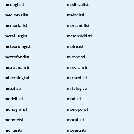
medaglisti
medievalisti
medioevalisti
melodisti
memorialisti
mercantilisti
metallurgisti
metapsichisti
meteorologisti
metricisti
mezzofondisti
micascisti
microanalisti
mineralisti
mineralogisti
miracolisti
missilisti
mitologisti
modellisti
modisti
monografisti
monopolisti
monoteisti
moralisti
mortaisti
mosaicisti