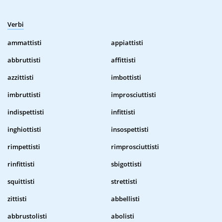
Verbi
ammattisti
appiattisti
abbruttisti
affittisti
azzittisti
imbottisti
imbruttisti
improsciuttisti
indispettisti
infittisti
inghiottisti
insospettisti
rimpettisti
rimprosciuttisti
rinfittisti
sbigottisti
squittisti
strettisti
zittisti
abbellisti
abbrustolisti
abolisti