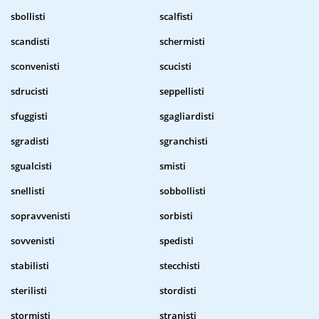
sbollisti
scalfisti
scandisti
schermisti
sconvenisti
scucisti
sdrucisti
seppellisti
sfuggisti
sgagliardisti
sgradisti
sgranchisti
sgualcisti
smisti
snellisti
sobbollisti
sopravvenisti
sorbisti
sovvenisti
spedisti
stabilisti
stecchisti
sterilisti
stordisti
stormisti
stranisti