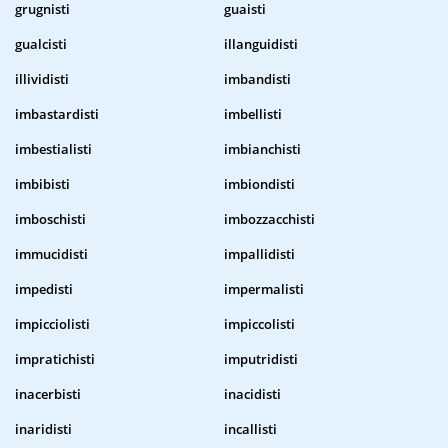
grugnisti
guaisti
gualcisti
illanguidisti
illividisti
imbandisti
imbastardisti
imbellisti
imbestialisti
imbianchisti
imbibisti
imbiondisti
imboschisti
imbozzacchisti
immucidisti
impallidisti
impedisti
impermalisti
impicciolisti
impiccolisti
impratichisti
imputridisti
inacerbisti
inacidisti
inaridisti
incallisti