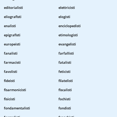
editorialisti
elettricisti
eliografisti
elogisti
enalisti
enciclopedisti
epigrafisti
etimologisti
europeisti
evangelisti
fanalisti
farfallisti
farmacisti
fatalisti
favolisti
feticisti
fideisti
filatelisti
fisarmonicisti
fiscalisti
fisicisti
fochisti
fondamentalisti
fondisti