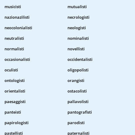
musicisti
mutualisti
nazionazilisti
necrologisti
neocolonialisti
neologisti
neutralisti
nominalisti
normalisti
novellisti
occasionalisti
occidentalisti
oculisti
oligopolisti
ontologisti
orangisti
orientalisti
ostacolisti
paesaggisti
pallavolisti
panteisti
pantografisti
papirologisti
parodisti
pastellisti
paternalisti