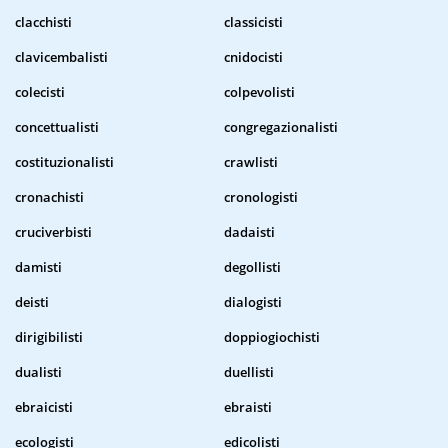
clacchisti
classicisti
clavicembalisti
cnidocisti
colecisti
colpevolisti
concettualisti
congregazionalisti
costituzionalisti
crawlisti
cronachisti
cronologisti
cruciverbisti
dadaisti
damisti
degollisti
deisti
dialogisti
dirigibilisti
doppiogiochisti
dualisti
duellisti
ebraicisti
ebraisti
ecologisti
edicolisti