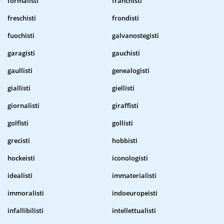
formalisti
franchisti
freschisti
frondisti
fuochisti
galvanostegisti
garagisti
gauchisti
gaullisti
genealogisti
giallisti
giellisti
giornalisti
giraffisti
golfisti
gollisti
grecisti
hobbisti
hockeisti
iconologisti
idealisti
immaterialisti
immoralisti
indoeuropeisti
infallibilisti
intellettualisti