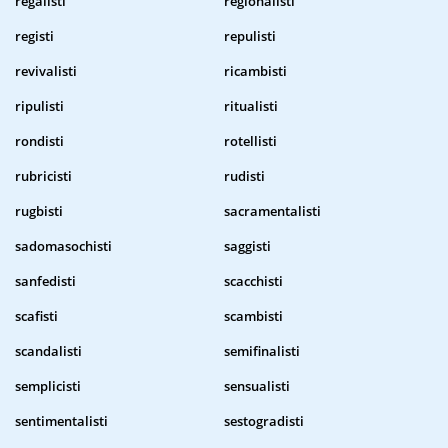
regalisti
regionalisti
registi
repulisti
revivalisti
ricambisti
ripulisti
ritualisti
rondisti
rotellisti
rubricisti
rudisti
rugbisti
sacramentalisti
sadomasochisti
saggisti
sanfedisti
scacchisti
scafisti
scambisti
scandalisti
semifinalisti
semplicisti
sensualisti
sentimentalisti
sestogradisti