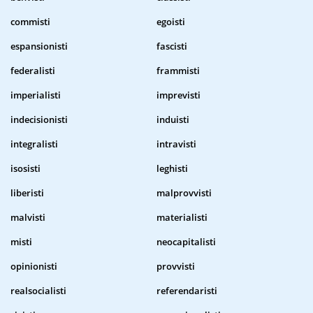
commisti
egoisti
espansionisti
fascisti
federalisti
frammisti
imperialisti
imprevisti
indecisionisti
induisti
integralisti
intravisti
isosisti
leghisti
liberisti
malprovvisti
malvisti
materialisti
misti
neocapitalisti
opinionisti
provvisti
realsocialisti
referendaristi