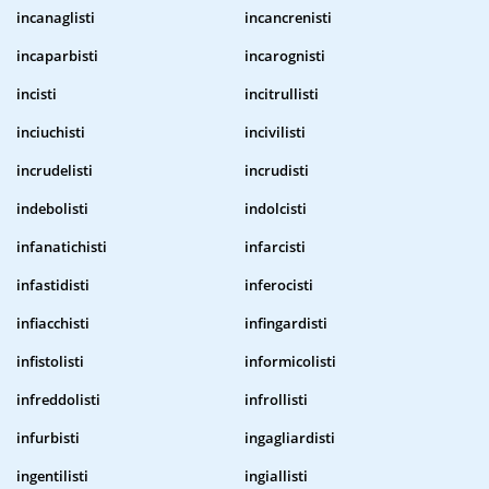
incanaglisti
incancrenisti
incaparbisti
incarognisti
incisti
incitrullisti
inciuchisti
incivilisti
incrudelisti
incrudisti
indebolisti
indolcisti
infanatichisti
infarcisti
infastidisti
inferocisti
infiacchisti
infingardisti
infistolisti
informicolisti
infreddolisti
infrollisti
infurbisti
ingagliardisti
ingentilisti
ingiallisti