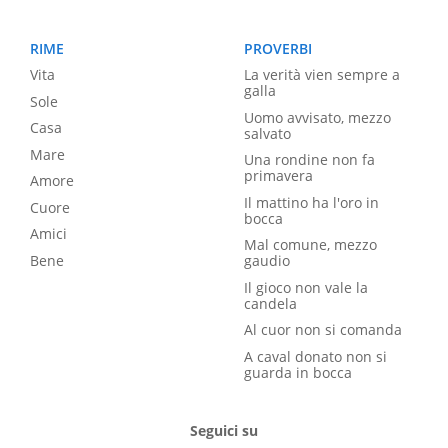
RIME
PROVERBI
Vita
La verità vien sempre a
galla
Sole
Uomo avvisato, mezzo
Casa
salvato
Mare
Una rondine non fa
primavera
Amore
Il mattino ha l'oro in
Cuore
bocca
Amici
Mal comune, mezzo
Bene
gaudio
Il gioco non vale la
candela
Al cuor non si comanda
A caval donato non si
guarda in bocca
Seguici su