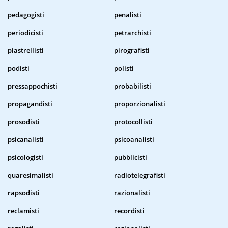
pedagogisti
penalisti
periodicisti
petrarchisti
piastrellisti
pirografisti
podisti
polisti
pressappochisti
probabilisti
propagandisti
proporzionalisti
prosodisti
protocollisti
psicanalisti
psicoanalisti
psicologisti
pubblicisti
quaresimalisti
radiotelegrafisti
rapsodisti
razionalisti
reclamisti
recordisti