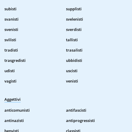
subisti
supplisti
svanisti
svelenisti
svenisti
sverdisti
svilisti
tallisti
tradisti
trasalisti
trasgredisti
ubbidisti
udisti
uscisti
vagisti
venisti
Aggettivi
anticomunisti
antifascisti
antinazisti
antiprogressisti
benvisti
classisti