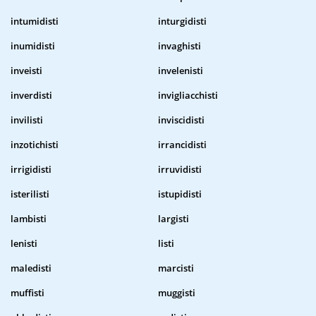
intumidisti
inturgidisti
inumidisti
invaghisti
inveisti
invelenisti
inverdisti
invigliacchisti
invilisti
inviscidisti
inzotichisti
irrancidisti
irrigidisti
irruvidisti
isterilisti
istupidisti
lambisti
largisti
lenisti
listi
maledisti
marcisti
muffisti
muggisti