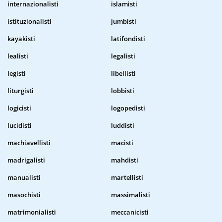
internazionalisti
islamisti
istituzionalisti
jumbisti
kayakisti
latifondisti
lealisti
legalisti
legisti
libellisti
liturgisti
lobbisti
logicisti
logopedisti
lucidisti
luddisti
machiavellisti
macisti
madrigalisti
mahdisti
manualisti
martellisti
masochisti
massimalisti
matrimonialisti
meccanicisti