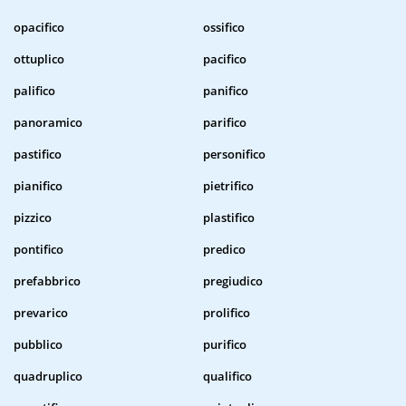
opacifico
ossifico
ottuplico
pacifico
palifico
panifico
panoramico
parifico
pastifico
personifico
pianifico
pietrifico
pizzico
plastifico
pontifico
predico
prefabbrico
pregiudico
prevarico
prolifico
pubblico
purifico
quadruplico
qualifico