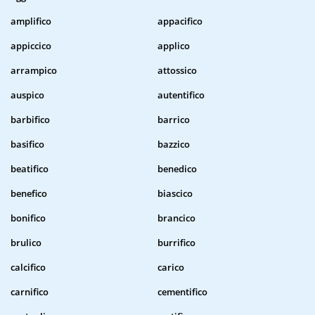
amplifico
appacifico
appiccico
applico
arrampico
attossico
auspico
autentifico
barbifico
barrico
basifico
bazzico
beatifico
benedico
benefico
biascico
bonifico
brancico
brulico
burrifico
calcifico
carico
carnifico
cementifico