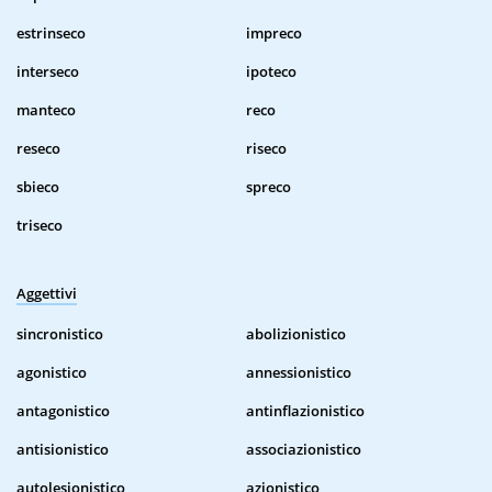
estrinseco
impreco
interseco
ipoteco
manteco
reco
reseco
riseco
sbieco
spreco
triseco
Aggettivi
sincronistico
abolizionistico
agonistico
annessionistico
antagonistico
antinflazionistico
antisionistico
associazionistico
autolesionistico
azionistico