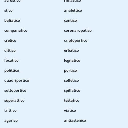
acrostico
rimastico
stico
analettico
baliatico
cantico
companatico
coronaropatico
cretico
criptoportico
dittico
erbatico
focatico
legnatico
polittico
portico
quadriportico
solletico
sottoportico
spillatico
superattico
testatico
trittico
viatico
agarico
antiastenico