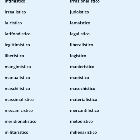
intimistico
irrazionalistico
irrealistico
judoistico
laicistico
lamaistico
latifondistico
legalistico
legittimistico
liberalistico
liberistico
logistico
mangimistico
manieristico
manualistico
maoistico
maschilistico
masochistico
massimalistico
materialistico
meccanicistico
mercantilistico
meridionalistico
metodistico
militaristico
millenaristico