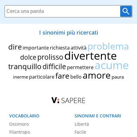
I sinonimi più ricercati
problema
dire
importante
richiesta
attività
divertente
prolisso
dolce
acume
tranquillo
difficile
permettere
amore
fare
particolare
bello
inerme
paura
SAPERE
VOCABOLARIO
SINONIMI E CONTRARI
Ossimoro
Libertà
Filantropo
Facile