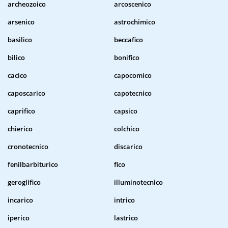
archeozoico
arcoscenico
arsenico
astrochimico
basilico
beccafico
bilico
bonifico
cacico
capocomico
caposcarico
capotecnico
caprifico
capsico
chierico
colchico
cronotecnico
discarico
fenilbarbiturico
fico
geroglifico
illuminotecnico
incarico
intrico
iperico
lastrico