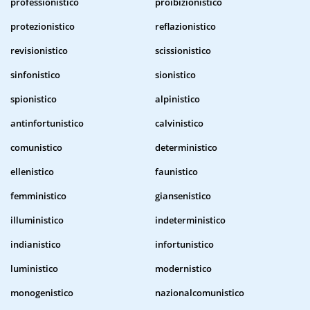
professionistico
proibizionistico
protezionistico
reflazionistico
revisionistico
scissionistico
sinfonistico
sionistico
spionistico
alpinistico
antinfortunistico
calvinistico
comunistico
deterministico
ellenistico
faunistico
femministico
giansenistico
illuministico
indeterministico
indianistico
infortunistico
luministico
modernistico
monogenistico
nazionalcomunistico