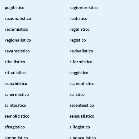
pugilistico
ragionieristico
razionalistico
realistico
reclamistico
regalistico
regionalistico
registico
revanscistico
revivalistico
ribellistico
riformistico
ritualistico
saggistico
scacchistico
scandalistico
schermistico
sciistico
scintoistico
secenteistico
semplicistico
sensualistico
sfragistico
sillogistico
simbolistico
sindacalistico