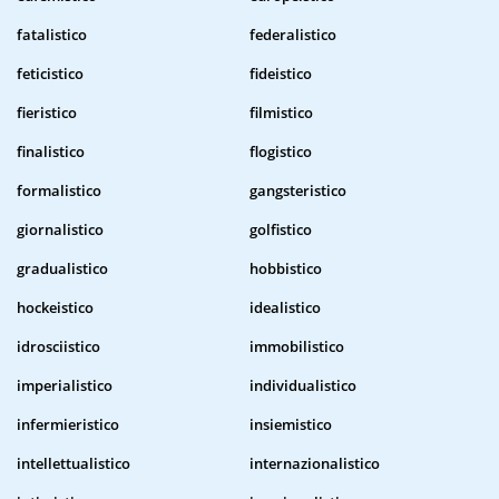
fatalistico
federalistico
feticistico
fideistico
fieristico
filmistico
finalistico
flogistico
formalistico
gangsteristico
giornalistico
golfistico
gradualistico
hobbistico
hockeistico
idealistico
idrosciistico
immobilistico
imperialistico
individualistico
infermieristico
insiemistico
intellettualistico
internazionalistico