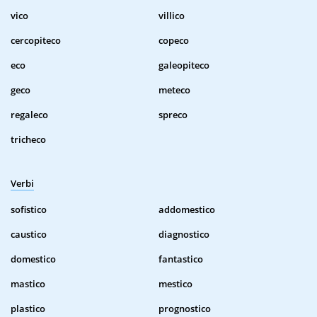
vico
villico
cercopiteco
copeco
eco
galeopiteco
geco
meteco
regaleco
spreco
tricheco
Verbi
sofistico
addomestico
caustico
diagnostico
domestico
fantastico
mastico
mestico
plastico
prognostico