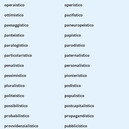
operaistico
operistico
ottimistico
pacifistico
paesaggistico
paneuropeistico
panteistico
papistico
paralogistico
parodistico
particolaristico
paternalistico
penalistico
personalistico
pessimistico
pionieristico
pluralistico
podistico
politeistico
populistico
possibilistico
postcapitalistico
probabilistico
propagandistico
provvidenzialistico
pubblicistico