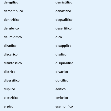
delegifico
demistifico
demoltiplico
denazifico
denitrifico
dequalifico
derubrico
desertifico
deumidifico
dico
diradico
disapplico
discarico
disdico
disintossico
disqualifico
districo
divarico
diversifico
dolcifico
duplico
edifico
elettrifico
embrico
erpico
esemplifico