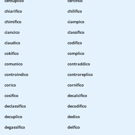
centuplico
certifico
chiarifico
chilifico
chimifico
ciampico
ciancico
classifico
claudico
codifico
cokifico
complico
comunico
contraddico
controindico
controreplico
corico
cornifico
cosifico
decalcifico
declassifico
decodifico
decuplico
dedico
degassifico
deifico