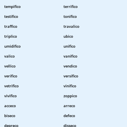
tempifico
terrifico
testifico
tonifico
traffico
travalico
triplico
ubico
umidifico
unifico
valico
vanifico
vellico
vendico
verifico
versifico
vetrifico
vinifico
vivifico
zoppico
acceco
arreco
biseco
defeco
depreco
disseco