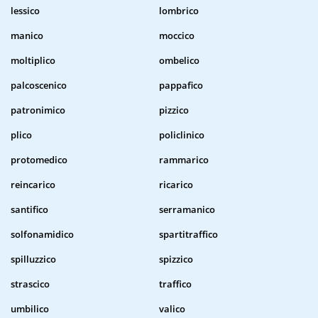
lessico
lombrico
manico
moccico
moltiplico
ombelico
palcoscenico
pappafico
patronimico
pizzico
plico
policlinico
protomedico
rammarico
reincarico
ricarico
santifico
serramanico
solfonamidico
spartitraffico
spilluzzico
spizzico
strascico
traffico
umbilico
valico