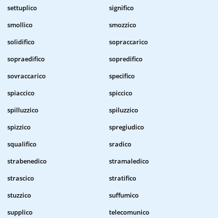
settuplico
significo
smollico
smozzico
solidifico
sopraccarico
sopraedifico
sopredifico
sovraccarico
specifico
spiaccico
spiccico
spilluzzico
spiluzzico
spizzico
spregiudico
squalifico
sradico
strabenedico
stramaledico
strascico
stratifico
stuzzico
suffumico
supplico
telecomunico