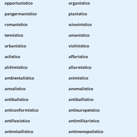
opportunistico
organistico
pangermanistico
pianistico
romanistico
sciovinistico
tennistico
umanistico
urbanistico
violinistico
aclistico
affaristico
alchimistico
allarmistico
ambientalistico
animistico
annalistico
anomalistico
antibalistico
antiballistico
anticonformistico
antieuropeistico
antifascistico
antimilitaristico
antimissilistico
antimonopolistico