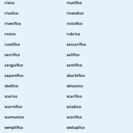
risico
riunifico
rivalico
rivendico
riverifico
rivivifico
rosico
rubrico
russifico
saccarifico
sacrifico
salifico
sanguifico
santifico
saponifico
sbarbifico
sbellico
sbiascico
scarico
scarifico
scarnifico
sciabico
scomunico
scorifico
semplifico
sestuplico