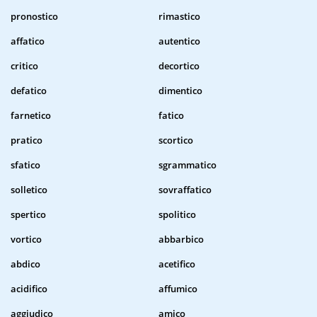
pronostico
rimastico
affatico
autentico
critico
decortico
defatico
dimentico
farnetico
fatico
pratico
scortico
sfatico
sgrammatico
solletico
sovraffatico
spertico
spolitico
vortico
abbarbico
abdico
acetifico
acidifico
affumico
aggiudico
amico