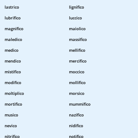
lastrico
lignifico
lubrifico
luccico
magnifico
maiolico
maledico
massifico
medico
mellifico
mendico
mercifico
mistifico
moccico
modifico
mollifico
moltiplico
morsico
mortifico
mummifico
musico
nazifico
nevico
nidifico
nitrifico
notifico