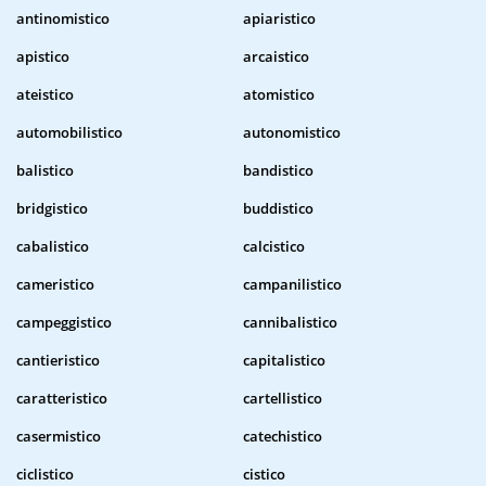
antinomistico
apiaristico
apistico
arcaistico
ateistico
atomistico
automobilistico
autonomistico
balistico
bandistico
bridgistico
buddistico
cabalistico
calcistico
cameristico
campanilistico
campeggistico
cannibalistico
cantieristico
capitalistico
caratteristico
cartellistico
casermistico
catechistico
ciclistico
cistico