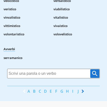
velocistico
verbalistico
veristico
viabilistico
vincolistico
vitalistico
vittimistico
vivaistico
volontaristico
volovelistico
Avverbi
serramanico
A
B
C
D
E
F
G
H
I
J
K
L
M
N