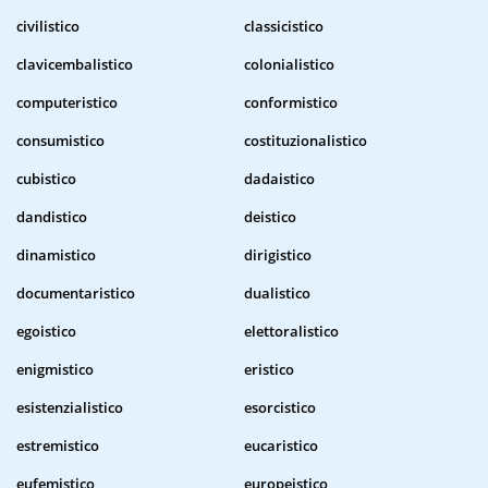
civilistico
classicistico
clavicembalistico
colonialistico
computeristico
conformistico
consumistico
costituzionalistico
cubistico
dadaistico
dandistico
deistico
dinamistico
dirigistico
documentaristico
dualistico
egoistico
elettoralistico
enigmistico
eristico
esistenzialistico
esorcistico
estremistico
eucaristico
eufemistico
europeistico