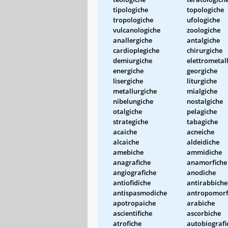
tipologiche
topologiche
tropologiche
ufologiche
vulcanologiche
zoologiche
anallergiche
antalgiche
cardioplegiche
chirurgiche
demiurgiche
elettrometal
energiche
georgiche
lisergiche
liturgiche
metallurgiche
mialgiche
nibelungiche
nostalgiche
otalgiche
pelagiche
strategiche
tabagiche
acaiche
acneiche
alcaiche
aldeidiche
amebiche
ammidiche
anagrafiche
anamorfiche
angiografiche
anodiche
antiofidiche
antirabbiche
antispasmodiche
antropomorf
apotropaiche
arabiche
ascientifiche
ascorbiche
atrofiche
autobiografi