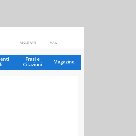
REGISTRATI
MAIL
enti
Frasi e
Magazine
li
Citazioni