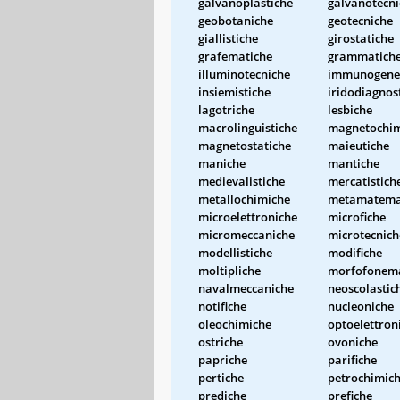
galvanoplastiche
galvanotecni
geobotaniche
geotecniche
giallistiche
girostatiche
grafematiche
grammatich
illuminotecniche
immunogene
insiemistiche
iridodiagnos
lagotriche
lesbiche
macrolinguistiche
magnetochim
magnetostatiche
maieutiche
maniche
mantiche
medievalistiche
mercatistich
metallochimiche
metamatema
microelettroniche
microfiche
micromeccaniche
microtecnich
modellistiche
modifiche
moltipliche
morfofonema
navalmeccaniche
neoscolastic
notifiche
nucleoniche
oleochimiche
optoelettron
ostriche
ovoniche
papriche
parifiche
pertiche
petrochimic
prediche
prefiche