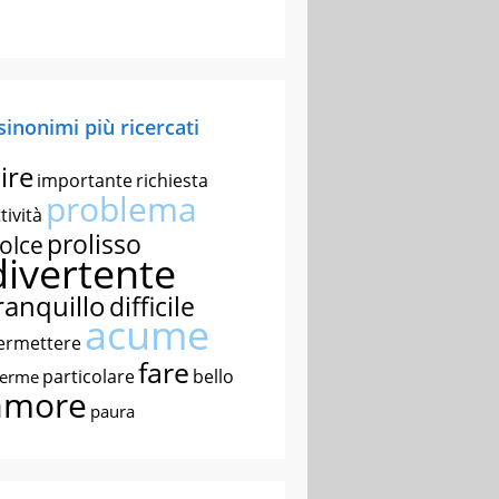
 sinonimi più ricercati
ire
importante
richiesta
problema
tività
prolisso
olce
divertente
ranquillo
difficile
acume
ermettere
fare
particolare
bello
nerme
amore
paura