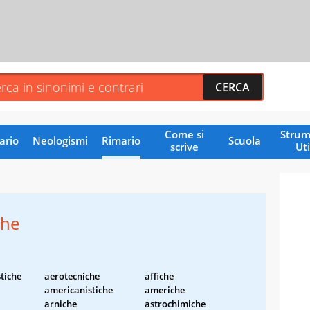
Come si
Strum
ario
Neologismi
Rimario
Scuola
scrive
Uti
che
tiche
aerotecniche
affiche
americanistiche
americhe
arniche
astrochimiche