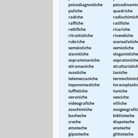
psicodiagnostiche
psicodinami
puliche
quadriche
radiche
radiochimic
raffiche
ratifiche
rettifiche
ricariche
ritrattistiche
rivendiche
rubriche
scansafatich
semeiotiche
semiotiche
slavistiche
sloganistiche
soprammaniche
sopratonich
stiramaniche
strutturistic
svastiche
taniche
telemeccaniche
termochimic
toponomastiche
toracoplasti
tuffistiche
tuniche
veroniche
vesciche
videografiche
villiche
zoochimiche
zoogeografic
bacheche
biblioteche
creche
diapoteche
emoteche
enoteche
gipsoteche
glittoteche