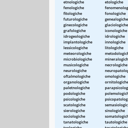
etnologiche
etologiche
fenologiche
fenomenolog
fitologiche
fonologiche
futurologiche
genealogiche
ginecologiche
glaciologiche
grafologiche
iconologiche
idrogeologiche
idrologiche
implantologiche
innologiche
lessicologiche
litologiche
meteorologiche
metodologic
microbiologiche
mineralogic
musicologiche
necrologiche
neurologiche
neuropatolo
oftalmologiche
omologiche
organologiche
ornitologich
paletnologiche
parapsicolog
podologiche
polemologic
psicologiche
psicopatolog
scatologiche
semasiologi
sierologiche
sinologiche
sociologiche
somatologic
tanatologiche
tautologiche
teologiche
teratologich