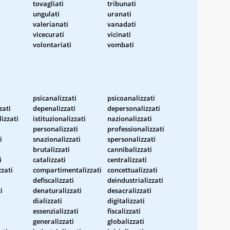
tovagliati
tribunati
ungulati
uranati
valerianati
vanadati
vicecurati
vicinati
volontariati
vombati
psicanalizzati
psicoanalizzati
zati
depenalizzati
depersonalizzati
izzati
istituzionalizzati
nazionalizzati
personalizzati
professionalizzati
i
snazionalizzati
spersonalizzati
brutalizzati
cannibalizzati
i
catalizzati
centralizzati
zati
compartimentalizzati
concettualizzati
i
defiscalizzati
deindustrializzati
i
denaturalizzati
desacralizzati
dializzati
digitalizzati
essenzializzati
fiscalizzati
generalizzati
globalizzati