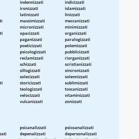
indennizzati
indicizzati
ironizzati
islamizzati
latinizzati
linizzati
ti
massimizzati
meccanizzati
micronizzati
minimizzati
ti
opacizzati
organizzati
paganizzati
paralogizzati
poeticizzati
polemizzati
psicologizzati
pubblicizzati
reclamizzati
riorganizzati
schizzati
scristianizzati
sillogizzati
sincronizzati
solecizzati
solennizzati
ti
storicizzati
sublimizzati
teologizzati
toscanizzati
velocizzati
vitaminizzati
vulcanizzati
zonizzati
psicanalizzati
psicoanalizzati
zati
depenalizzati
depersonalizzati