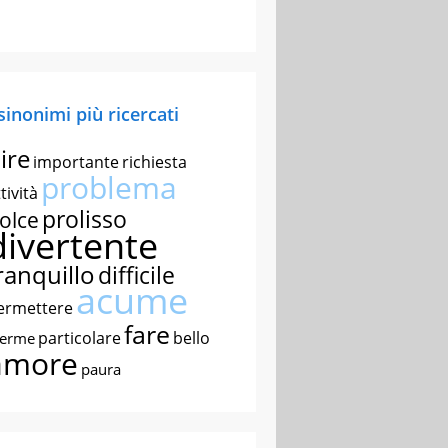
 sinonimi più ricercati
ire
importante
richiesta
problema
tività
prolisso
olce
divertente
ranquillo
difficile
acume
ermettere
fare
particolare
bello
nerme
amore
paura