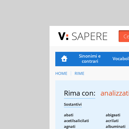
SAPERE
Sinonimi e
Vocabol
contrari
HOME
RIME
Rima con:
analizzat
Sostantivi
abati
abigeati
acetilsalicilati
acrilati
agnati
albuminati