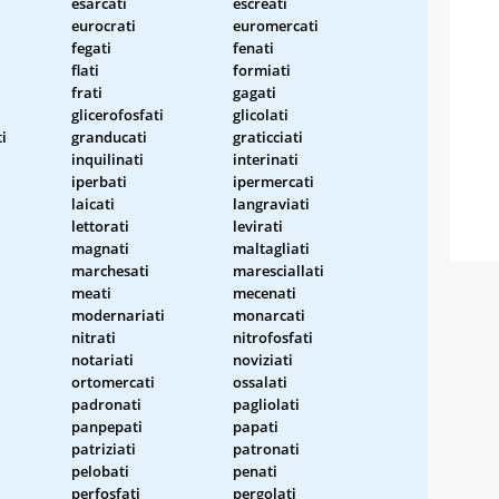
esarcati
escreati
eurocrati
euromercati
fegati
fenati
flati
formiati
frati
gagati
glicerofosfati
glicolati
i
granducati
graticciati
inquilinati
interinati
iperbati
ipermercati
laicati
langraviati
lettorati
levirati
magnati
maltagliati
marchesati
maresciallati
meati
mecenati
modernariati
monarcati
nitrati
nitrofosfati
notariati
noviziati
ortomercati
ossalati
padronati
pagliolati
panpepati
papati
patriziati
patronati
pelobati
penati
perfosfati
pergolati