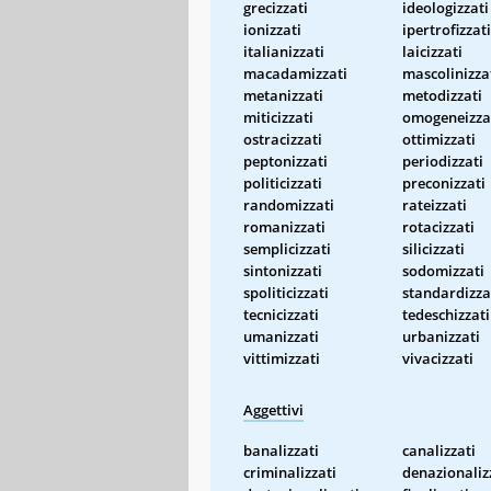
grecizzati
ideologizzati
ionizzati
ipertrofizzati
italianizzati
laicizzati
macadamizzati
mascolinizza
metanizzati
metodizzati
miticizzati
omogeneizza
ostracizzati
ottimizzati
peptonizzati
periodizzati
politicizzati
preconizzati
randomizzati
rateizzati
romanizzati
rotacizzati
semplicizzati
silicizzati
sintonizzati
sodomizzati
spoliticizzati
standardizza
tecnicizzati
tedeschizzati
umanizzati
urbanizzati
vittimizzati
vivacizzati
Aggettivi
banalizzati
canalizzati
criminalizzati
denazionaliz