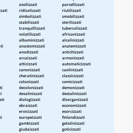
ossilizzati
parcellizzati
zzati
ridicolizzati
riutilizzati
simbolizzati
smobilizzati
stabilizzati
sterilizzati
tranquillizzati
tubercolizzati
volatilizzati
africanizzati
albuminizzati
alcalinizzati
ti
anastomizzati
anatemizzati
anodizzati
antichizzati
arcaizzati
armonizzati
atticizzati
automaticizzati
canonizzati
caolinizzati
cheratinizzati
classicizzati
colonizzati
comicizzati
ti
decolonizzati
demonizzati
ti
desalinizzati
destalinizzati
ati
dialogizzati
disorganizzati
ebraizzati
economizzati
eroicizzati
esorcizzati
ti
europeizzati
finlandizzati
gambizzati
gelatinizzati
giudaizzati
goticizzati