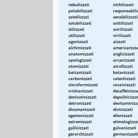
nebulizzati
nichilizzati
potabilizzati
responsabili
satellizzati
sensibilizzati
solubilizzati
sottilizzati
stilizzati
svirilizzati
utilizzati
virilizzati
agonizzati
aizzati
alchimizzati
americanizza
anatomizzati
anglicizzati
apologizzati
arcaicizzati
atomizzati
atrofizzati
balcanizzati
botanizzati
carbonizzati
catechizzati
cloroformizzati
cocainizzati
cristianizzati
decaffeinizza
denicotinizzati
depoliticizza
detronizzati
devitaminizz
disumanizzati
divinizzati
egemonizzati
ellenizzati
estremizzati
etimologizza
gallicizzati
galvanizzati
gerarchizzati
germanizzati