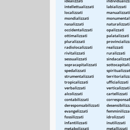
idealizzati
individualizz
intellettualizzati
labializzati
localizzati
manualizzati
mondializzati
monumentali
nasalizzati
naturalizzati
occidentalizzati
opalizzati
ottimalizzati
palatalizzati
pluralizzati
provincializz
radiolocalizzati
realizzati
rivitalizzati
ruralizzati
sessualizzati
sindacalizzat
sopracapitalizzati
sottocapitali
spedalizzati
spiritualizzat
strumentalizzati
territorializz
tropicalizzati
ufficializzati
verbalizzati
verticalizzati
alcolizzati
cartellizzati
contabilizzati
corresponsab
deresponsabilizzati
desensibilizz
evangelizzati
femminilizza
fossilizzati
idrolizzati
infantilizzati
inutilizzati
metabolizzati
metallizzati