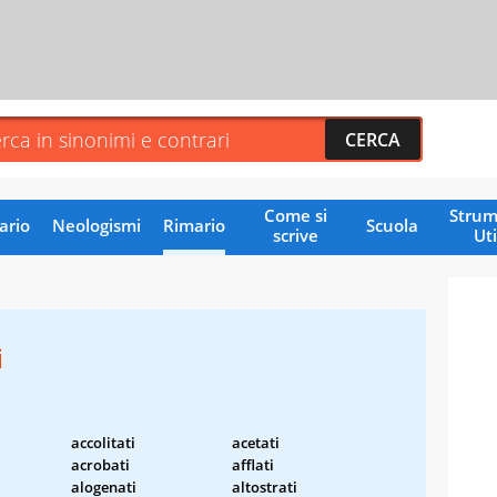
Come si
Strum
ario
Neologismi
Rimario
Scuola
scrive
Uti
i
accolitati
acetati
acrobati
afflati
alogenati
altostrati