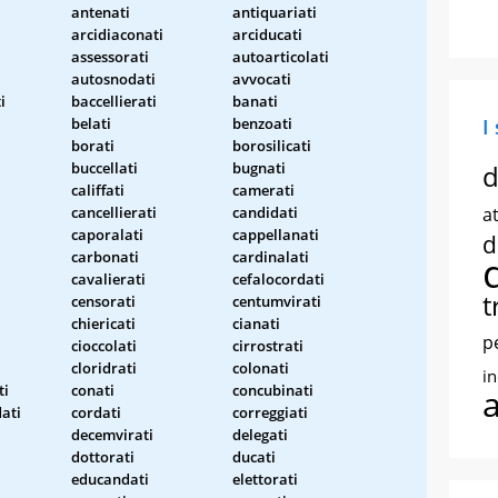
antenati
antiquariati
arcidiaconati
arciducati
assessorati
autoarticolati
autosnodati
avvocati
i
baccellierati
banati
belati
benzoati
I
borati
borosilicati
buccellati
bugnati
d
califfati
camerati
cancellierati
candidati
at
caporalati
cappellanati
d
carbonati
cardinalati
cavalierati
cefalocordati
t
censorati
centumvirati
chiericati
cianati
p
cioccolati
cirrostrati
cloridrati
colonati
i
ti
conati
concubinati
ati
cordati
correggiati
decemvirati
delegati
dottorati
ducati
educandati
elettorati