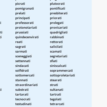
picrati
plutocrati
pomigranati
pontificati
prelati
presbiterati
principati
priorati
i
professorati
prolegati
protonotariati
provicariati
ti
prussiati
quadrigliati
ti
quindecenvirati
rabbinati
reati
rettorati
sagrati
salicilati
sarmati
scamati
sceneggiati
segretariati
settennati
sfiati
sindacati
siniscalcati
solfidrati
soprammercati
sottomercati
sottoproletariati
stannati
stearati
straordinariati
strati
i
substrati
sultanati
tartarati
tartrati
tecnocrati
tegolati
testudinati
tetrarcati