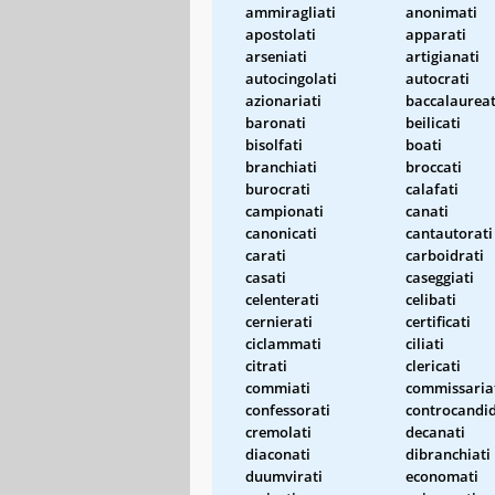
ammiragliati
anonimati
apostolati
apparati
arseniati
artigianati
autocingolati
autocrati
azionariati
baccalaureat
baronati
beilicati
bisolfati
boati
branchiati
broccati
burocrati
calafati
campionati
canati
canonicati
cantautorati
carati
carboidrati
casati
caseggiati
celenterati
celibati
cernierati
certificati
ciclammati
ciliati
citrati
clericati
commiati
commissaria
confessorati
controcandid
cremolati
decanati
diaconati
dibranchiati
duumvirati
economati