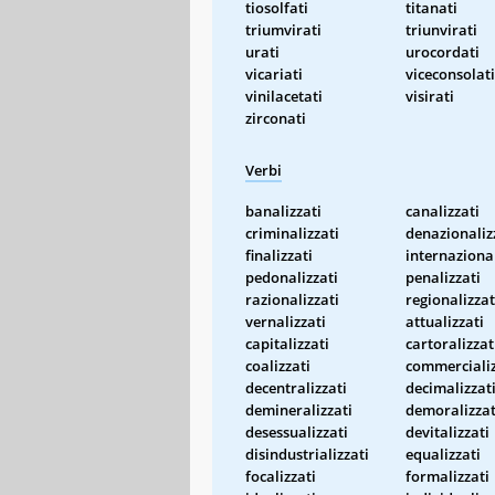
tiosolfati
titanati
triumvirati
triunvirati
urati
urocordati
vicariati
viceconsolati
vinilacetati
visirati
zirconati
Verbi
banalizzati
canalizzati
criminalizzati
denazionaliz
finalizzati
internazional
pedonalizzati
penalizzati
razionalizzati
regionalizzat
vernalizzati
attualizzati
capitalizzati
cartoralizzat
coalizzati
commercializ
decentralizzati
decimalizzat
demineralizzati
demoralizzat
desessualizzati
devitalizzati
disindustrializzati
equalizzati
focalizzati
formalizzati