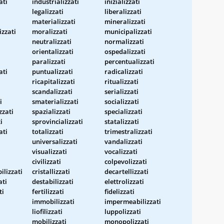
ati
industrializzati
inizializzati
legalizzati
liberalizzati
materializzati
mineralizzati
zzati
moralizzati
municipalizzati
neutralizzati
normalizzati
orientalizzati
ospedalizzati
paralizzati
percentualizzati
ati
puntualizzati
radicalizzati
ricapitalizzati
ritualizzati
scandalizzati
serializzati
i
smaterializzati
socializzati
zzati
spazializzati
specializzati
i
sprovincializzati
statalizzati
ati
totalizzati
trimestralizzati
universalizzati
vandalizzati
visualizzati
vocalizzati
civilizzati
colpevolizzati
ilizzati
cristallizzati
decartellizzati
ati
destabilizzati
elettrolizzati
ti
fertilizzati
fidelizzati
immobilizzati
impermeabilizzati
liofilizzati
luppolizzati
mobilizzati
monopolizzati