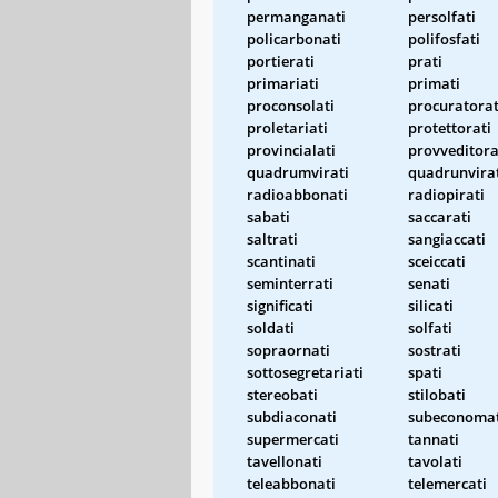
permanganati
persolfati
policarbonati
polifosfati
portierati
prati
primariati
primati
proconsolati
procuratorat
proletariati
protettorati
provincialati
provveditora
quadrumvirati
quadrunvira
radioabbonati
radiopirati
sabati
saccarati
saltrati
sangiaccati
scantinati
sceiccati
seminterrati
senati
significati
silicati
soldati
solfati
sopraornati
sostrati
sottosegretariati
spati
stereobati
stilobati
subdiaconati
subeconomat
supermercati
tannati
tavellonati
tavolati
teleabbonati
telemercati