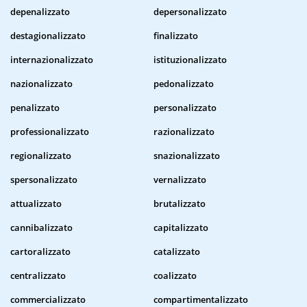
depenalizzato
depersonalizzato
destagionalizzato
finalizzato
internazionalizzato
istituzionalizzato
nazionalizzato
pedonalizzato
penalizzato
personalizzato
professionalizzato
razionalizzato
regionalizzato
snazionalizzato
spersonalizzato
vernalizzato
attualizzato
brutalizzato
cannibalizzato
capitalizzato
cartoralizzato
catalizzato
centralizzato
coalizzato
commercializzato
compartimentalizzato