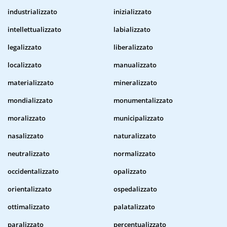
industrializzato
inizializzato
intellettualizzato
labializzato
legalizzato
liberalizzato
localizzato
manualizzato
materializzato
mineralizzato
mondializzato
monumentalizzato
moralizzato
municipalizzato
nasalizzato
naturalizzato
neutralizzato
normalizzato
occidentalizzato
opalizzato
orientalizzato
ospedalizzato
ottimalizzato
palatalizzato
paralizzato
percentualizzato