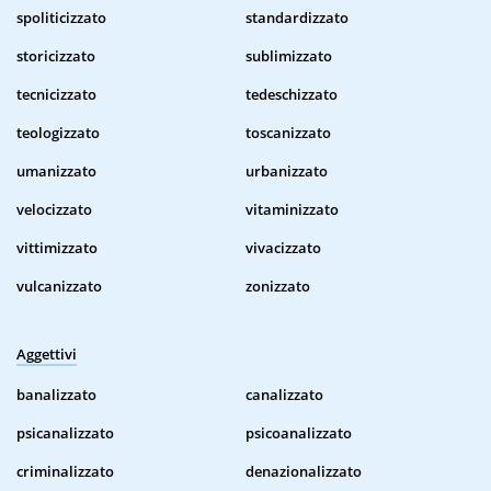
spoliticizzato
standardizzato
storicizzato
sublimizzato
tecnicizzato
tedeschizzato
teologizzato
toscanizzato
umanizzato
urbanizzato
velocizzato
vitaminizzato
vittimizzato
vivacizzato
vulcanizzato
zonizzato
Aggettivi
banalizzato
canalizzato
psicanalizzato
psicoanalizzato
criminalizzato
denazionalizzato