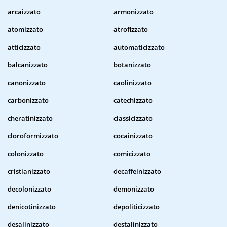
arcaizzato
armonizzato
atomizzato
atrofizzato
atticizzato
automaticizzato
balcanizzato
botanizzato
canonizzato
caolinizzato
carbonizzato
catechizzato
cheratinizzato
classicizzato
cloroformizzato
cocainizzato
colonizzato
comicizzato
cristianizzato
decaffeinizzato
decolonizzato
demonizzato
denicotinizzato
depoliticizzato
desalinizzato
destalinizzato