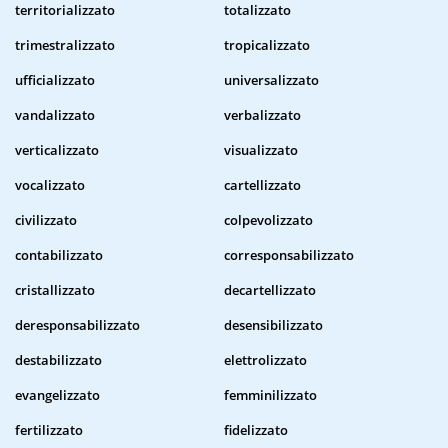
territorializzato
totalizzato
trimestralizzato
tropicalizzato
ufficializzato
universalizzato
vandalizzato
verbalizzato
verticalizzato
visualizzato
vocalizzato
cartellizzato
civilizzato
colpevolizzato
contabilizzato
corresponsabilizzato
cristallizzato
decartellizzato
deresponsabilizzato
desensibilizzato
destabilizzato
elettrolizzato
evangelizzato
femminilizzato
fertilizzato
fidelizzato