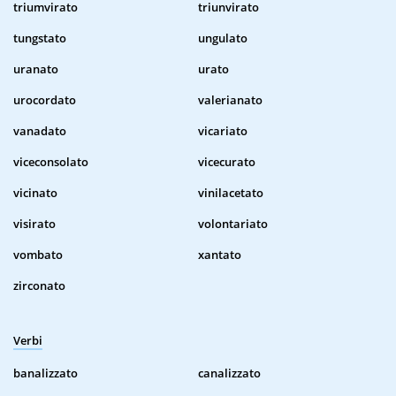
triumvirato
triunvirato
tungstato
ungulato
uranato
urato
urocordato
valerianato
vanadato
vicariato
viceconsolato
vicecurato
vicinato
vinilacetato
visirato
volontariato
vombato
xantato
zirconato
Verbi
banalizzato
canalizzato