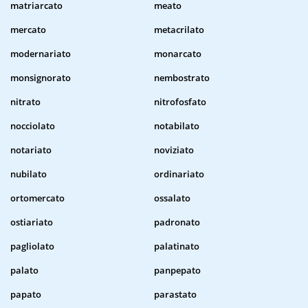
matriarcato
meato
mercato
metacrilato
modernariato
monarcato
monsignorato
nembostrato
nitrato
nitrofosfato
nocciolato
notabilato
notariato
noviziato
nubilato
ordinariato
ortomercato
ossalato
ostiariato
padronato
pagliolato
palatinato
palato
panpepato
papato
parastato