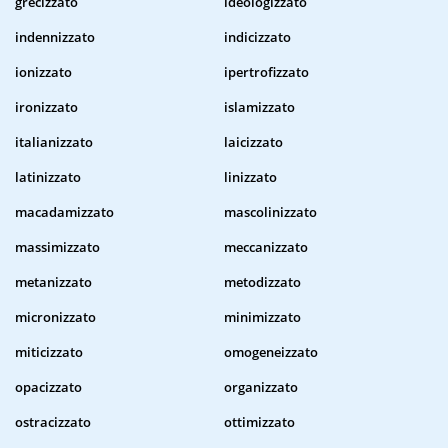
grecizzato
ideologizzato
indennizzato
indicizzato
ionizzato
ipertrofizzato
ironizzato
islamizzato
italianizzato
laicizzato
latinizzato
linizzato
macadamizzato
mascolinizzato
massimizzato
meccanizzato
metanizzato
metodizzato
micronizzato
minimizzato
miticizzato
omogeneizzato
opacizzato
organizzato
ostracizzato
ottimizzato