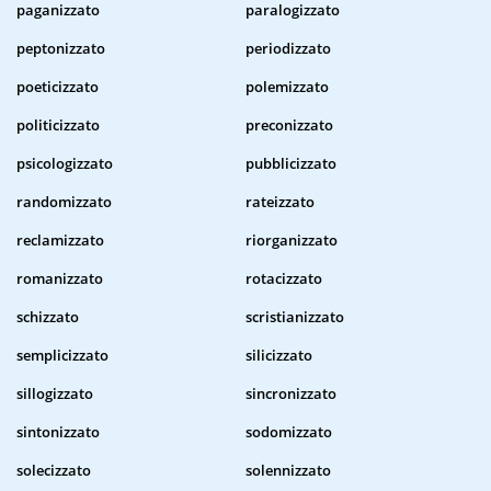
paganizzato
paralogizzato
peptonizzato
periodizzato
poeticizzato
polemizzato
politicizzato
preconizzato
psicologizzato
pubblicizzato
randomizzato
rateizzato
reclamizzato
riorganizzato
romanizzato
rotacizzato
schizzato
scristianizzato
semplicizzato
silicizzato
sillogizzato
sincronizzato
sintonizzato
sodomizzato
solecizzato
solennizzato