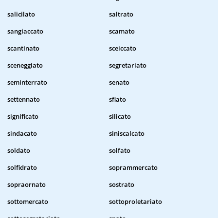
salicilato
saltrato
sangiaccato
scamato
scantinato
sceiccato
sceneggiato
segretariato
seminterrato
senato
settennato
sfiato
significato
silicato
sindacato
siniscalcato
soldato
solfato
solfidrato
soprammercato
sopraornato
sostrato
sottomercato
sottoproletariato