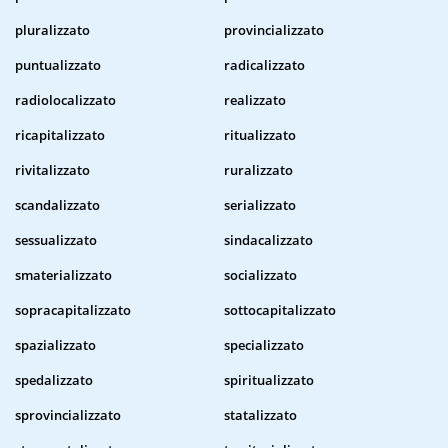
pluralizzato
provincializzato
puntualizzato
radicalizzato
radiolocalizzato
realizzato
ricapitalizzato
ritualizzato
rivitalizzato
ruralizzato
scandalizzato
serializzato
sessualizzato
sindacalizzato
smaterializzato
socializzato
sopracapitalizzato
sottocapitalizzato
spazializzato
specializzato
spedalizzato
spiritualizzato
sprovincializzato
statalizzato