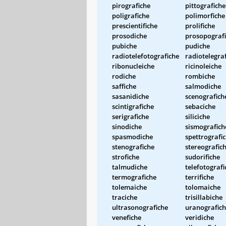
pirografiche
pittografiche
poligrafiche
polimorfiche
prescientifiche
prolifiche
prosodiche
prosopograf
pubiche
pudiche
radiotelefotografiche
radiotelegra
ribonucleiche
ricinoleiche
rodiche
rombiche
saffiche
salmodiche
sasanidiche
scenografich
scintigrafiche
sebaciche
serigrafiche
siliciche
sinodiche
sismografich
spasmodiche
spettrografi
stenografiche
stereografic
strofiche
sudorifiche
talmudiche
telefotografi
termografiche
terrifiche
tolemaiche
tolomaiche
traciche
trisillabiche
ultrasonografiche
uranografic
venefiche
veridiche