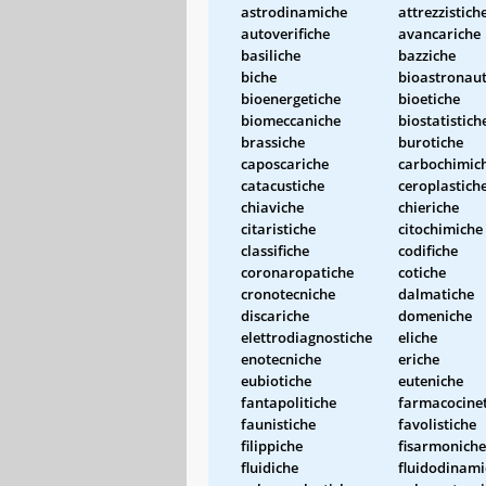
astrodinamiche
attrezzistich
autoverifiche
avancariche
basiliche
bazziche
biche
bioastronaut
bioenergetiche
bioetiche
biomeccaniche
biostatistich
brassiche
burotiche
caposcariche
carbochimic
catacustiche
ceroplastich
chiaviche
chieriche
citaristiche
citochimiche
classifiche
codifiche
coronaropatiche
cotiche
cronotecniche
dalmatiche
discariche
domeniche
elettrodiagnostiche
eliche
enotecniche
eriche
eubiotiche
euteniche
fantapolitiche
farmacocinet
faunistiche
favolistiche
filippiche
fisarmoniche
fluidiche
fluidodinami