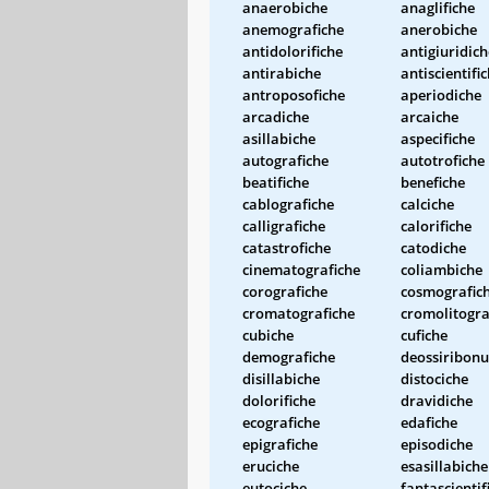
anaerobiche
anaglifiche
anemografiche
anerobiche
antidolorifiche
antigiuridich
antirabiche
antiscientifi
antroposofiche
aperiodiche
arcadiche
arcaiche
asillabiche
aspecifiche
autografiche
autotrofiche
beatifiche
benefiche
cablografiche
calciche
calligrafiche
calorifiche
catastrofiche
catodiche
cinematografiche
coliambiche
corografiche
cosmografic
cromatografiche
cromolitogra
cubiche
cufiche
demografiche
deossiribonu
disillabiche
distociche
dolorifiche
dravidiche
ecografiche
edafiche
epigrafiche
episodiche
eruciche
esasillabiche
eutociche
fantascientif