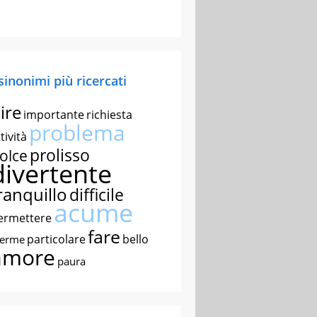
 sinonimi più ricercati
ire
importante
richiesta
problema
tività
prolisso
olce
divertente
ranquillo
difficile
acume
ermettere
fare
particolare
bello
nerme
amore
paura