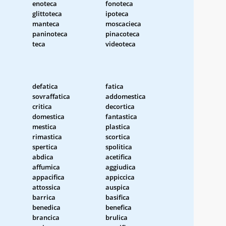
enoteca
fonoteca
glittoteca
ipoteca
manteca
moscacieca
paninoteca
pinacoteca
teca
videoteca
defatica
fatica
sovraffatica
addomestica
critica
decortica
domestica
fantastica
mestica
plastica
rimastica
scortica
spertica
spolitica
abdica
acetifica
affumica
aggiudica
appacifica
appiccica
attossica
auspica
barrica
basifica
benedica
benefica
brancica
brulica