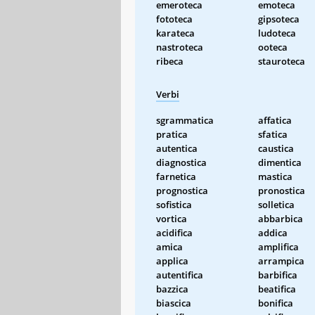
emeroteca
emoteca
fototeca
gipsoteca
karateca
ludoteca
nastroteca
ooteca
ribeca
stauroteca
Verbi
sgrammatica
affatica
pratica
sfatica
autentica
caustica
diagnostica
dimentica
farnetica
mastica
prognostica
pronostica
sofistica
solletica
vortica
abbarbica
acidifica
addica
amica
amplifica
applica
arrampica
autentifica
barbifica
bazzica
beatifica
biascica
bonifica