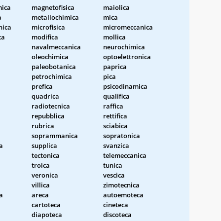
ica
magnetofisica
maiolica
a
metallochimica
mica
nica
microfisica
micromeccanica
ca
modifica
mollica
navalmeccanica
neurochimica
oleochimica
optoelettronica
paleobotanica
paprica
petrochimica
pica
prefica
psicodinamica
quadrica
qualifica
a
radiotecnica
raffica
repubblica
rettifica
rubrica
sciabica
soprammanica
sopratonica
a
supplica
svanzica
tectonica
telemeccanica
a
troica
tunica
veronica
vescica
villica
zimotecnica
a
areca
autoemoteca
cartoteca
cineteca
diapoteca
discoteca