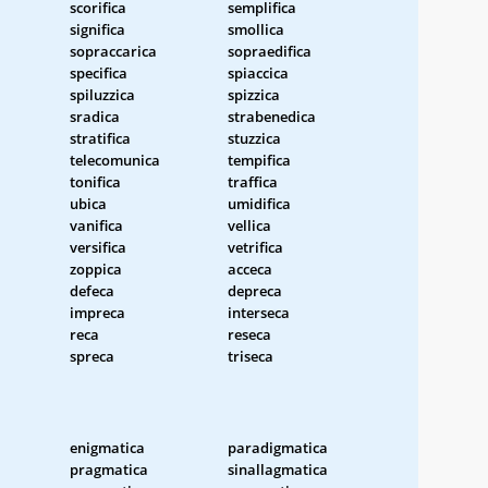
scorifica
semplifica
significa
smollica
sopraccarica
sopraedifica
specifica
spiaccica
spiluzzica
spizzica
sradica
strabenedica
stratifica
stuzzica
telecomunica
tempifica
tonifica
traffica
ubica
umidifica
vanifica
vellica
versifica
vetrifica
zoppica
acceca
defeca
depreca
impreca
interseca
reca
reseca
spreca
triseca
enigmatica
paradigmatica
pragmatica
sinallagmatica