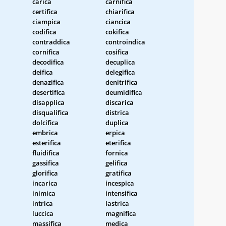
carica
carnifica
certifica
chiarifica
ciampica
ciancica
codifica
cokifica
contraddica
controindica
cornifica
cosifica
decodifica
decuplica
deifica
delegifica
denazifica
denitrifica
desertifica
deumidifica
disapplica
discarica
disqualifica
districa
dolcifica
duplica
embrica
erpica
esterifica
eterifica
fluidifica
fornica
gassifica
gelifica
glorifica
gratifica
incarica
incespica
inimica
intensifica
intrica
lastrica
luccica
magnifica
massifica
medica