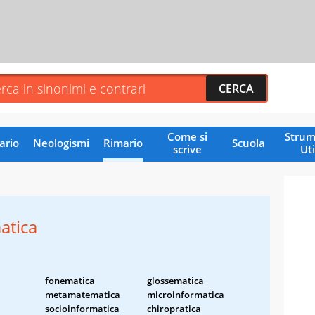
Come si
Strum
ario
Neologismi
Rimario
Scuola
scrive
Uti
atica
fonematica
glossematica
metamatematica
microinformatica
socioinformatica
chiropratica