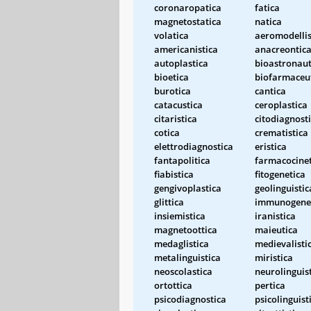
coronaropatica
fatica
magnetostatica
natica
volatica
aeromodellis
americanistica
anacreontic
autoplastica
bioastronaut
bioetica
biofarmaceu
burotica
cantica
catacustica
ceroplastica
citaristica
citodiagnost
cotica
crematistica
elettrodiagnostica
eristica
fantapolitica
farmacocinet
fiabistica
fitogenetica
gengivoplastica
geolinguistic
glittica
immunogene
insiemistica
iranistica
magnetoottica
maieutica
medaglistica
medievalisti
metalinguistica
miristica
neoscolastica
neurolinguis
ortottica
pertica
psicodiagnostica
psicolinguist