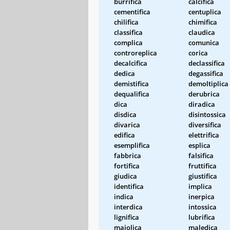
burrifica
calcifica
cementifica
centuplica
chilifica
chimifica
classifica
claudica
complica
comunica
controreplica
corica
decalcifica
declassifica
dedica
degassifica
demistifica
demoltiplica
dequalifica
derubrica
dica
diradica
disdica
disintossica
divarica
diversifica
edifica
elettrifica
esemplifica
esplica
fabbrica
falsifica
fortifica
fruttifica
giudica
giustifica
identifica
implica
indica
inerpica
interdica
intossica
lignifica
lubrifica
maiolica
maledica