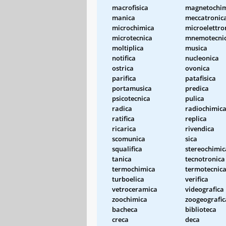
macrofisica
magnetochim
manica
meccatronic
microchimica
microelettro
microtecnica
mnemotecni
moltiplica
musica
notifica
nucleonica
ostrica
ovonica
parifica
patafisica
portamusica
predica
psicotecnica
pulica
radica
radiochimic
ratifica
replica
ricarica
rivendica
scomunica
sica
squalifica
stereochimic
tanica
tecnotronica
termochimica
termotecnic
turboelica
verifica
vetroceramica
videografica
zoochimica
zoogeografic
bacheca
biblioteca
creca
deca