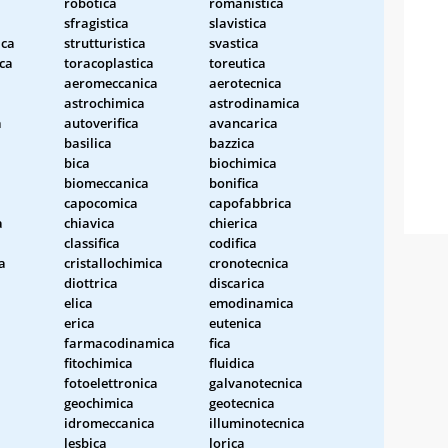
robotica
romanistica
sfragistica
slavistica
ica
strutturistica
svastica
ca
toracoplastica
toreutica
aeromeccanica
aerotecnica
astrochimica
astrodinamica
a
autoverifica
avancarica
basilica
bazzica
bica
biochimica
biomeccanica
bonifica
capocomica
capofabbrica
a
chiavica
chierica
classifica
codifica
a
cristallochimica
cronotecnica
diottrica
discarica
elica
emodinamica
erica
eutenica
farmacodinamica
fica
fitochimica
fluidica
fotoelettronica
galvanotecnica
geochimica
geotecnica
idromeccanica
illuminotecnica
lesbica
lorica