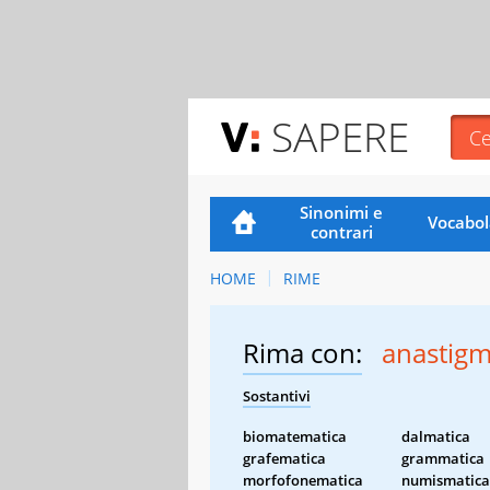
SAPERE
Sinonimi e
Vocabol
contrari
HOME
RIME
Rima con:
anastigm
Sostantivi
biomatematica
dalmatica
grafematica
grammatica
morfofonematica
numismatica