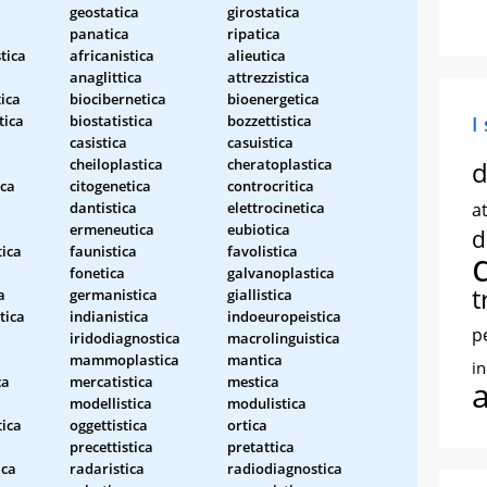
geostatica
girostatica
panatica
ripatica
tica
africanistica
alieutica
a
anaglittica
attrezzistica
ica
biocibernetica
bioenergetica
tica
biostatistica
bozzettistica
I
casistica
casuistica
cheiloplastica
cheratoplastica
d
ica
citogenetica
controcritica
dantistica
elettrocinetica
at
ermeneutica
eubiotica
d
ica
faunistica
favolistica
fonetica
galvanoplastica
t
a
germanistica
giallistica
tica
indianistica
indoeuropeistica
p
iridodiagnostica
macrolinguistica
mammoplastica
mantica
i
ca
mercatistica
mestica
modellistica
modulistica
tica
oggettistica
ortica
precettistica
pretattica
ica
radaristica
radiodiagnostica