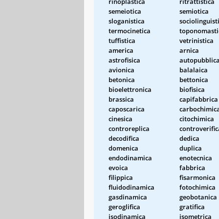
rinoplastica
ritrattistica
semeiotica
semiotica
sloganistica
sociolinguist
termocinetica
toponomasti
tuffistica
vetrinistica
america
arnica
astrofisica
autopubblic
avionica
balalaica
betonica
bettonica
bioelettronica
biofisica
brassica
capifabbrica
caposcarica
carbochimic
cinesica
citochimica
controreplica
controverific
decodifica
dedica
domenica
duplica
endodinamica
enotecnica
evoica
fabbrica
filippica
fisarmonica
fluidodinamica
fotochimica
gasdinamica
geobotanica
geroglifica
gratifica
isodinamica
isometrica