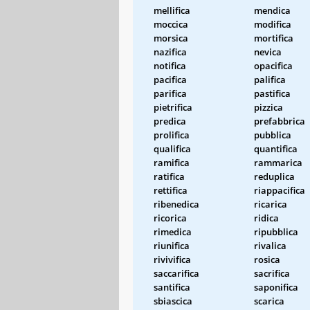
mellifica
mendica
moccica
modifica
morsica
mortifica
nazifica
nevica
notifica
opacifica
pacifica
palifica
parifica
pastifica
pietrifica
pizzica
predica
prefabbrica
prolifica
pubblica
qualifica
quantifica
ramifica
rammarica
ratifica
reduplica
rettifica
riappacifica
ribenedica
ricarica
ricorica
ridica
rimedica
ripubblica
riunifica
rivalica
rivivifica
rosica
saccarifica
sacrifica
santifica
saponifica
sbiascica
scarica