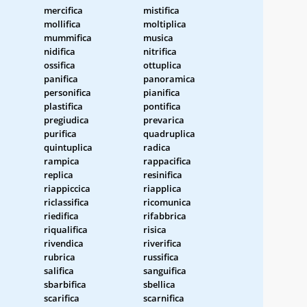
mercifica
mistifica
mollifica
moltiplica
mummifica
musica
nidifica
nitrifica
ossifica
ottuplica
panifica
panoramica
personifica
pianifica
plastifica
pontifica
pregiudica
prevarica
purifica
quadruplica
quintuplica
radica
rampica
rappacifica
replica
resinifica
riappiccica
riapplica
riclassifica
ricomunica
riedifica
rifabbrica
riqualifica
risica
rivendica
riverifica
rubrica
russifica
salifica
sanguifica
sbarbifica
sbellica
scarifica
scarnifica