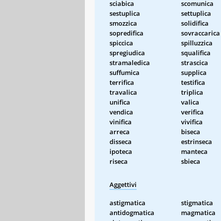
sciabica
scomunica
sestuplica
settuplica
smozzica
solidifica
sopredifica
sovraccarica
spiccica
spilluzzica
spregiudica
squalifica
stramaledica
strascica
suffumica
supplica
terrifica
testifica
travalica
triplica
unifica
valica
vendica
verifica
vinifica
vivifica
arreca
biseca
disseca
estrinseca
ipoteca
manteca
riseca
sbieca
Aggettivi
astigmatica
stigmatica
antidogmatica
magmatica