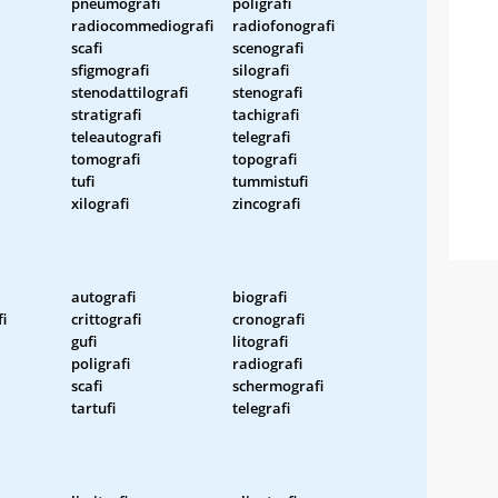
pneumografi
poligrafi
radiocommediografi
radiofonografi
scafi
scenografi
sfigmografi
silografi
stenodattilografi
stenografi
stratigrafi
tachigrafi
teleautografi
telegrafi
tomografi
topografi
tufi
tummistufi
xilografi
zincografi
autografi
biografi
i
crittografi
cronografi
gufi
litografi
poligrafi
radiografi
scafi
schermografi
tartufi
telegrafi