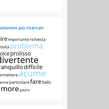
 sinonimi più ricercati
ire
importante
richiesta
problema
tività
prolisso
olce
divertente
ranquillo
difficile
acume
ermettere
fare
particolare
bello
nerme
amore
paura