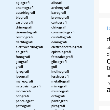
agiografi
aliscafi
anemografi
archeografi
autobiografi
barografi
biografi
bromografi
cardiografi
cartografi
chimografi
chirografi
I
cinematografi
commediografi
cosmografi
cristallografi
d
dattilografi
demografi
elettrocardiografi
elettroencefalografi
at
epigrafi
epistolografi
d
fonografi
fotocalcografi
geografi
glittografi
t
grafi
gufi
igrografi
inclinografi
p
ipsografi
lessicografi
mareografi
metallografi
i
microsismografi
mimografi
motoscafi
musicografi
odografi
ortografi
pantelegrafi
pantografi
petrografi
pirografi