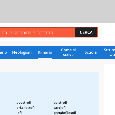
Come si
Strum
ario
Neologismi
Rimario
Scuola
scrive
Uti
apostrofi
epistrofi
orfanotrofi
carciofi
lofi
pseudofilosofi