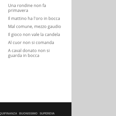
Una rondine non fa
primavera
Il mattino ha l'oro in bocca
Mal comune, mezzo gaudio
Il gioco non vale la candela
Al cuor non si comanda
A caval donato non si
guarda in bocca
QUIFINANZA
BUONISSIMO
SUPEREVA