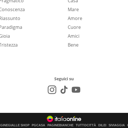
Pragmatico
Casa
Conoscenza
Mare
Riassunto
Amore
Paradigma
Cuore
Gioia
Amici
Tristezza
Bene
Seguici su
AGINEGIALLE SHOP
PGCASA
PAGINEBIANCHE
TUTTOCITTÀ
DILEI
SIVIAGGIA