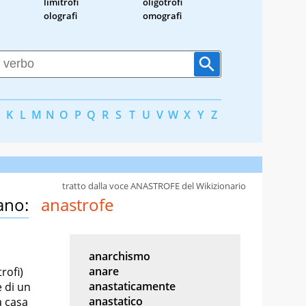
limitrofi
oligotrofi
olografi
omografi
K
L
M
N
O
P
Q
R
S
T
U
V
W
X
Y
Z
tratto dalla voce ANASTROFE del Wikizionario
ano:
anastrofe
anarchismo
anare
rofi)
anastaticamente
e di un
anastatico
a casa