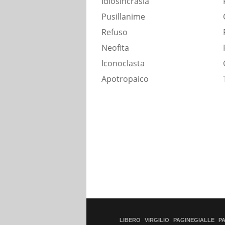
Idiosincrasia
Pusillanime
Refuso
Neofita
Iconoclasta
Apotropaico
LIBERO
VIRGILIO
PAGINEGIALLE
P