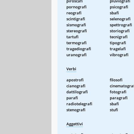
piroscafi
pluviografi
pornografi
psicografi
reografi
sbafi
scintigrafi
selenografi
sismografi
spettrografi
stereografi
storiografi
tartufi
tecnigrafi
termografi
tipografi
tragediografi
tragelafi
uranografi
vibrografi
Verbi
apostrofi
filosofi
cianografi
cinematograf
dattilografi
fotografi
parafi
paragrafi
radiotelegrafi
sbafi
stenografi
stufi
Aggettivi