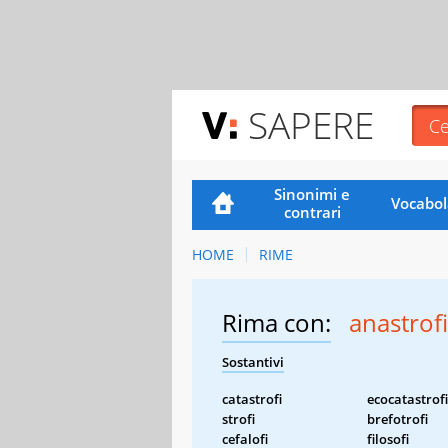
SAPERE
Sinonimi e
Vocabol
contrari
HOME
RIME
Rima con:
anastrofi
Sostantivi
catastrofi
ecocatastrofi
strofi
brefotrofi
cefalofi
filosofi