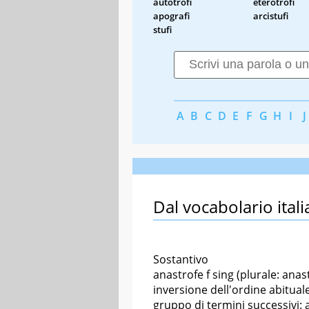
autotrofi
eterotrofi
apografi
arcistufi
stufi
A
B
C
D
E
F
G
H
I
J
Dal vocabolario itali
Sostantivo
anastrofe f sing (plurale: anast
inversione dell'ordine abitual
gruppo di termini successivi: 