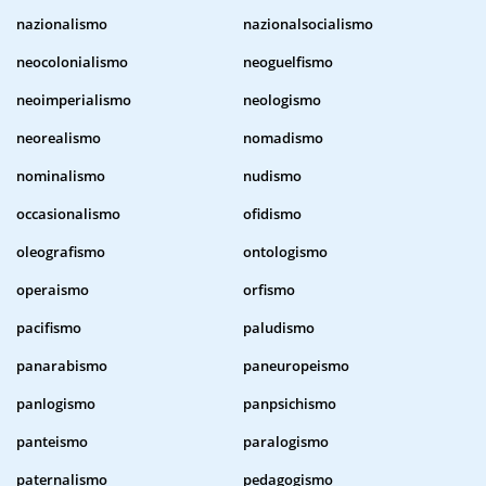
nazionalismo
nazionalsocialismo
neocolonialismo
neoguelfismo
neoimperialismo
neologismo
neorealismo
nomadismo
nominalismo
nudismo
occasionalismo
ofidismo
oleografismo
ontologismo
operaismo
orfismo
pacifismo
paludismo
panarabismo
paneuropeismo
panlogismo
panpsichismo
panteismo
paralogismo
paternalismo
pedagogismo