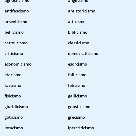
agnosticismo
anglicismo
antifascismo
antistoricismo
arsenicismo
atticismo
bellicismo
biblicismo
cattolicismo
classicismo
criticismo
democraticismo
economicismo
esorcismo
etacismo
fallicismo
fascismo
feticismo
fisicismo
gallicismo
giuridicismo
gnosticismo
goticismo
grecismo
iotacismo
ipercriticismo