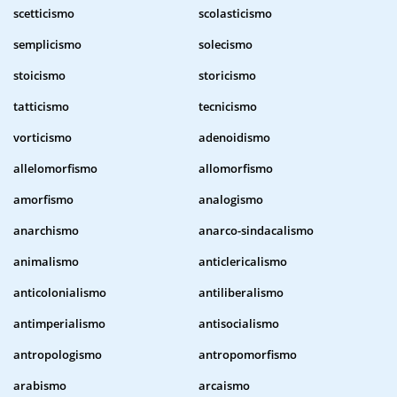
scetticismo
scolasticismo
semplicismo
solecismo
stoicismo
storicismo
tatticismo
tecnicismo
vorticismo
adenoidismo
allelomorfismo
allomorfismo
amorfismo
analogismo
anarchismo
anarco-sindacalismo
animalismo
anticlericalismo
anticolonialismo
antiliberalismo
antimperialismo
antisocialismo
antropologismo
antropomorfismo
arabismo
arcaismo