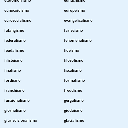
eteromorfismo
eunuchismo
eunucoidismo
europeismo
eurosocialismo
evangelicalismo
falangismo
fariseismo
federalismo
fenomenalismo
feudalismo
fideismo
filisteismo
filosofismo
finalismo
fiscalismo
fordismo
formalismo
franchismo
freudismo
funzionalismo
gergalismo
giornalismo
giudaismo
giurisdizionalismo
glacialismo