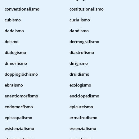
convenzionalismo
costituzionalismo
cubismo
curialismo
dadaismo
dandismo
deismo
dermografismo
dialogismo
diastrofismo
dimorfismo
dirigismo
doppiogiochismo
druidismo
ebraismo
ecologismo
enantiomorfismo
enciclopedismo
endomorfismo
epicureismo
episcopalismo
ermafrodismo
esistenzialismo
essenzialismo