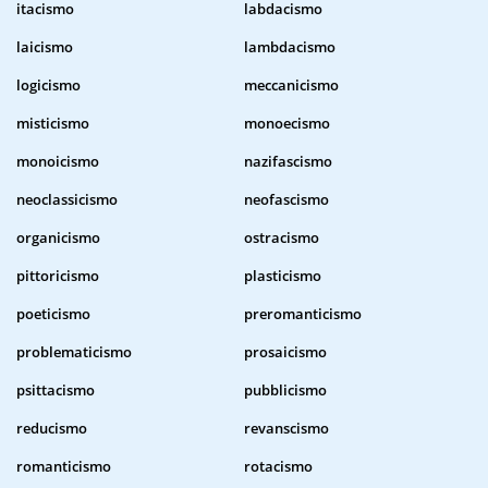
itacismo
labdacismo
laicismo
lambdacismo
logicismo
meccanicismo
misticismo
monoecismo
monoicismo
nazifascismo
neoclassicismo
neofascismo
organicismo
ostracismo
pittoricismo
plasticismo
poeticismo
preromanticismo
problematicismo
prosaicismo
psittacismo
pubblicismo
reducismo
revanscismo
romanticismo
rotacismo