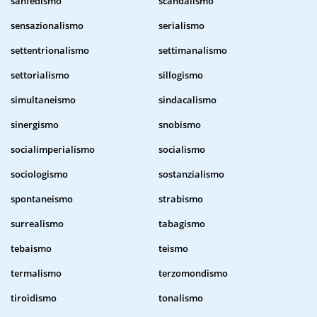
sanfedismo
scandalismo
sensazionalismo
serialismo
settentrionalismo
settimanalismo
settorialismo
sillogismo
simultaneismo
sindacalismo
sinergismo
snobismo
socialimperialismo
socialismo
sociologismo
sostanzialismo
spontaneismo
strabismo
surrealismo
tabagismo
tebaismo
teismo
termalismo
terzomondismo
tiroidismo
tonalismo