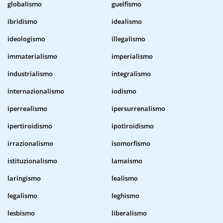
globalismo
guelfismo
ibridismo
idealismo
ideologismo
illegalismo
immaterialismo
imperialismo
industrialismo
integralismo
internazionalismo
iodismo
iperrealismo
ipersurrenalismo
ipertiroidismo
ipotiroidismo
irrazionalismo
isomorfismo
istituzionalismo
lamaismo
laringismo
lealismo
legalismo
leghismo
lesbismo
liberalismo