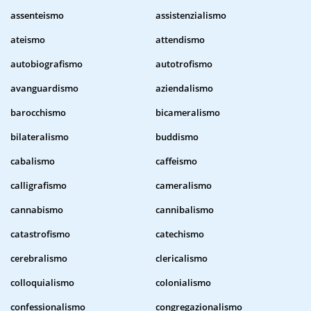
assenteismo
assistenzialismo
ateismo
attendismo
autobiografismo
autotrofismo
avanguardismo
aziendalismo
barocchismo
bicameralismo
bilateralismo
buddismo
cabalismo
caffeismo
calligrafismo
cameralismo
cannabismo
cannibalismo
catastrofismo
catechismo
cerebralismo
clericalismo
colloquialismo
colonialismo
confessionalismo
congregazionalismo