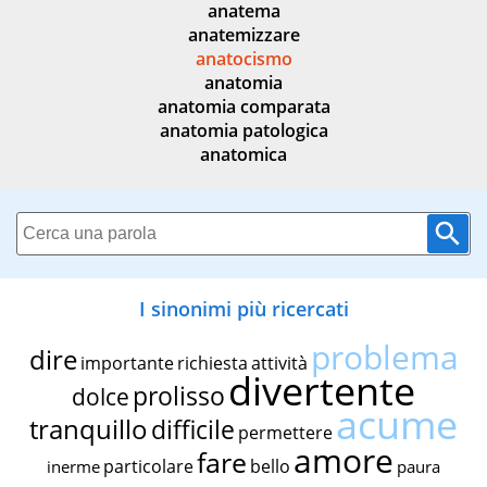
anatema
anatemizzare
anatocismo
anatomia
anatomia comparata
anatomia patologica
anatomica
I sinonimi più ricercati
problema
dire
importante
richiesta
attività
divertente
prolisso
dolce
acume
tranquillo
difficile
permettere
amore
fare
particolare
bello
inerme
paura