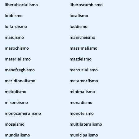
liberalsocialismo
liberoscambismo
lobbismo
localismo
lollardismo
luddismo
maidismo
manicheismo
masochismo
massimalismo
materialismo
mazdeismo
menefreghismo
mercurialismo
meridionalismo
metamorfismo
metodismo
minimalismo
misoneismo
monadismo
monocameralismo
monoteismo
mosaismo
multilateralismo
mundialismo
municipalismo