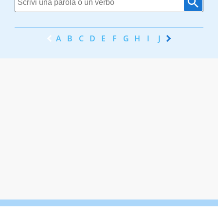
A
B
C
D
E
F
G
H
I
J
K
L
M
N