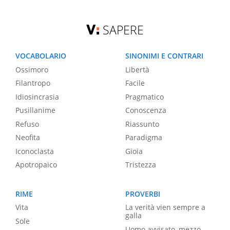
SAPERE
VOCABOLARIO
SINONIMI E CONTRARI
Ossimoro
Libertà
Filantropo
Facile
Idiosincrasia
Pragmatico
Pusillanime
Conoscenza
Refuso
Riassunto
Neofita
Paradigma
Iconoclasta
Gioia
Apotropaico
Tristezza
RIME
PROVERBI
Vita
La verità vien sempre a
galla
Sole
Uomo avvisato, mezzo