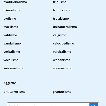
tradizionalismo
trialismo
trimorfismo
trionfalismo
trofismo
trotzkismo
trozkismo
unicameralismo
valdismo
valgismo
vandalismo
velocipedismo
verbalismo
verticalismo
vocalismo
wahabismo
xeromorfismo
zoomorfismo
Aggettivi
antiterrorismo
granturismo