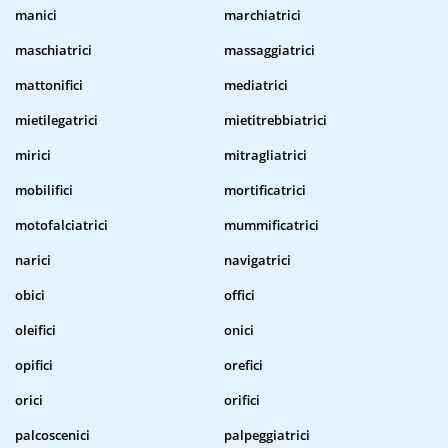
manici
marchiatrici
maschiatrici
massaggiatrici
mattonifici
mediatrici
mietilegatrici
mietitrebbiatrici
mirici
mitragliatrici
mobilifici
mortificatrici
motofalciatrici
mummificatrici
narici
navigatrici
obici
offici
oleifici
onici
opifici
orefici
orici
orifici
palcoscenici
palpeggiatrici