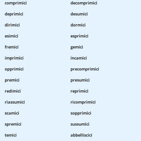
comprimici
decomprimici
deprimici
desumici
dirimici
dormici
esimici
esprimici
fremici
gemici
imprimici
incamici
opprimici
precomprimici
premici
presumici
redimici
reprimici
riassumici
ricomprimici
scamici
sopprimici
spremici
sussumici
temici
abbelliscici