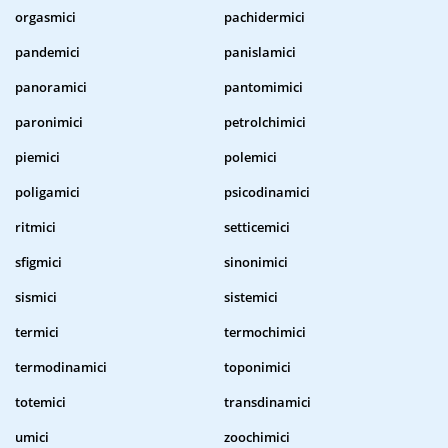
orgasmici
pachidermici
pandemici
panislamici
panoramici
pantomimici
paronimici
petrolchimici
piemici
polemici
poligamici
psicodinamici
ritmici
setticemici
sfigmici
sinonimici
sismici
sistemici
termici
termochimici
termodinamici
toponimici
totemici
transdinamici
umici
zoochimici