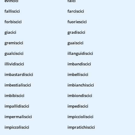
evincici
faici
falliscici
farciscici
forbiscici
fuoriescici
giacici
gradiscici
gremiscici
guaiscici
gualciscici
illanguidiscici
illividiscici
imbandiscici
imbastardiscici
imbelliscici
imbestialiscici
imbianchiscici
imbibiscici
imbiondiscici
impallidiscici
impediscici
impermaliscici
impiccioliscici
impiccoliscici
impratichiscici