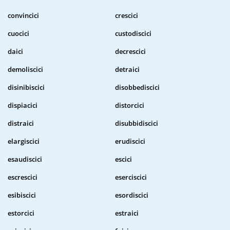
convincici
crescici
cuocici
custodiscici
daici
decrescici
demoliscici
detraici
disinibiscici
disobbediscici
dispiacici
distorcici
distraici
disubbidiscici
elargiscici
erudiscici
esaudiscici
escici
escrescici
eserciscici
esibiscici
esordiscici
estorcici
estraici