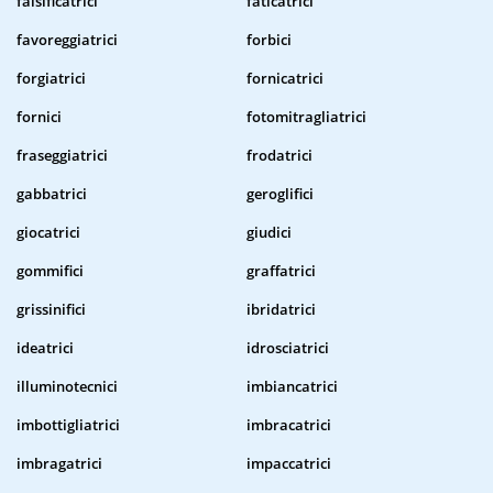
falsificatrici
faticatrici
favoreggiatrici
forbici
forgiatrici
fornicatrici
fornici
fotomitragliatrici
fraseggiatrici
frodatrici
gabbatrici
geroglifici
giocatrici
giudici
gommifici
graffatrici
grissinifici
ibridatrici
ideatrici
idrosciatrici
illuminotecnici
imbiancatrici
imbottigliatrici
imbracatrici
imbragatrici
impaccatrici