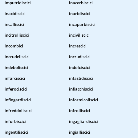
imputridiscici
inacerbiscici
inacidiscici
inaridiscici
incalliscici
incaparbiscici
incitrulliscici
inciviliscici
incombici
increscici
incrudeliscici
incrudiscici
indeboliscici
indolciscici
infarciscici
infastidiscici
inferociscici
infiacchiscici
infingardiscici
informicoliscici
infreddoliscici
infrolliscici
infurbiscici
ingagliardiscici
ingentiliscici
ingialliscici