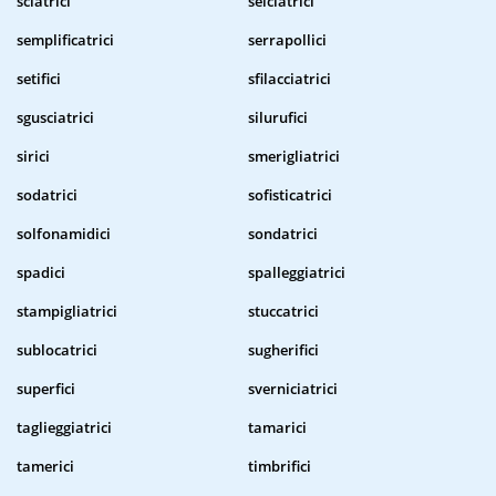
sciatrici
selciatrici
semplificatrici
serrapollici
setifici
sfilacciatrici
sgusciatrici
silurufici
sirici
smerigliatrici
sodatrici
sofisticatrici
solfonamidici
sondatrici
spadici
spalleggiatrici
stampigliatrici
stuccatrici
sublocatrici
sugherifici
superfici
sverniciatrici
taglieggiatrici
tamarici
tamerici
timbrifici