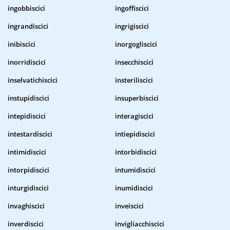
ingobbiscici
ingoffiscici
ingrandiscici
ingrigiscici
inibiscici
inorgogliscici
inorridiscici
insecchiscici
inselvatichiscici
insteriliscici
instupidiscici
insuperbiscici
intepidiscici
interagiscici
intestardiscici
intiepidiscici
intimidiscici
intorbidiscici
intorpidiscici
intumidiscici
inturgidiscici
inumidiscici
invaghiscici
inveiscici
inverdiscici
invigliacchiscici