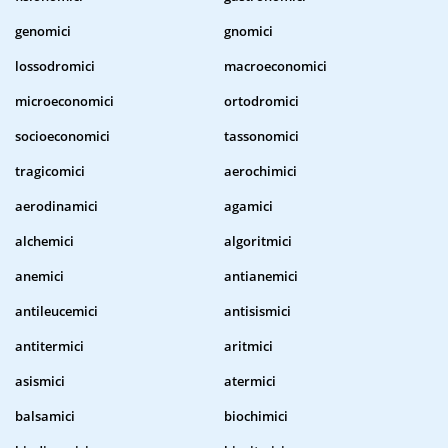
genomici
gnomici
lossodromici
macroeconomici
microeconomici
ortodromici
socioeconomici
tassonomici
tragicomici
aerochimici
aerodinamici
agamici
alchemici
algoritmici
anemici
antianemici
antileucemici
antisismici
antitermici
aritmici
asismici
atermici
balsamici
biochimici