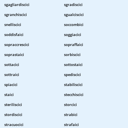
sgagliardiscici
sgradiscici
sgranchiscici
sgualciscici
snelliscici
soccombici
soddisfaici
soggiacici
sopraccrescici
sopraffaici
soprastaici
sorbiscici
sottacici
sottostaici
sottraici
spediscici
spiacici
stabiliscici
staici
stecchiscici
steriliscici
storcici
stordiscici
strabici
stracuocici
strafaici