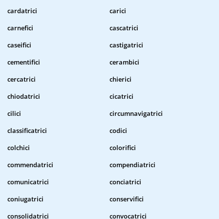
cardatrici
carici
carnefici
cascatrici
caseifici
castigatrici
cementifici
cerambici
cercatrici
chierici
chiodatrici
cicatrici
cilici
circumnavigatrici
classificatrici
codici
colchici
colorifici
commendatrici
compendiatrici
comunicatrici
conciatrici
coniugatrici
conservifici
consolidatrici
convocatrici