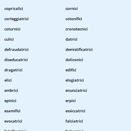
copricalici
cornici
corteggiatrici
cotonifici
coturnici
cronotecnici
culici
datrici
defraudatrici
demistificatrici
diseducatrici
doliconici
dragatrici
edifici
elici
elogiatrici
embrici
enunciatrici
epinici
erpici
esamifici
essiccatrici
evocatrici
falciatrici