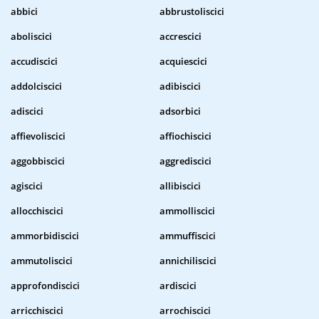
abbici
abbrustoliscici
aboliscici
accrescici
accudiscici
acquiescici
addolciscici
adibiscici
adiscici
adsorbici
affievoliscici
affiochiscici
aggobbiscici
aggrediscici
agiscici
allibiscici
allocchiscici
ammolliscici
ammorbidiscici
ammuffiscici
ammutoliscici
annichiliscici
approfondiscici
ardiscici
arricchiscici
arrochiscici