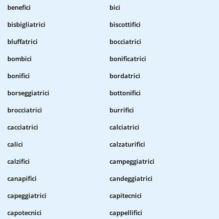
benefici
bici
bisbigliatrici
biscottifici
bluffatrici
bocciatrici
bombici
bonificatrici
bonifici
bordatrici
borseggiatrici
bottonifici
brocciatrici
burrifici
cacciatrici
calciatrici
calici
calzaturifici
calzifici
campeggiatrici
canapifici
candeggiatrici
capeggiatrici
capitecnici
capotecnici
cappellifici