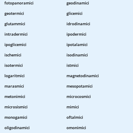
fotopanoramici
geodinamici
geotermici
glicemici
glutammici
idrodinamici
intradermici
ipodermici
ipoglicemici
ipotalamici
ischemici
isodinamici
isotermici
istmici
logaritmici
magnetodinamici
marasmici
mesopotamici
metonimici
microcosmici
microsismici
mimici
monogamici
oftalmici
oligodinamici
omonimici