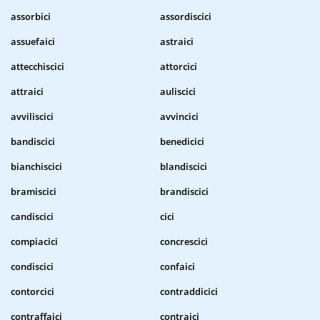
assorbici
assordiscici
assuefaici
astraici
attecchiscici
attorcici
attraici
auliscici
avviliscici
avvincici
bandiscici
benedicici
bianchiscici
blandiscici
bramiscici
brandiscici
candiscici
cici
compiacici
concrescici
condiscici
confaici
contorcici
contraddicici
contraffaici
contraici