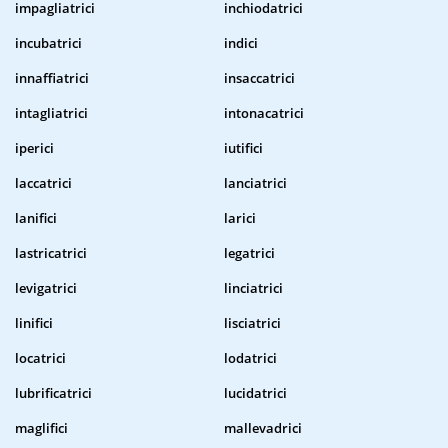
impagliatrici
inchiodatrici
incubatrici
indici
innaffiatrici
insaccatrici
intagliatrici
intonacatrici
iperici
iutifici
laccatrici
lanciatrici
lanifici
larici
lastricatrici
legatrici
levigatrici
linciatrici
linifici
lisciatrici
locatrici
lodatrici
lubrificatrici
lucidatrici
maglifici
mallevadrici