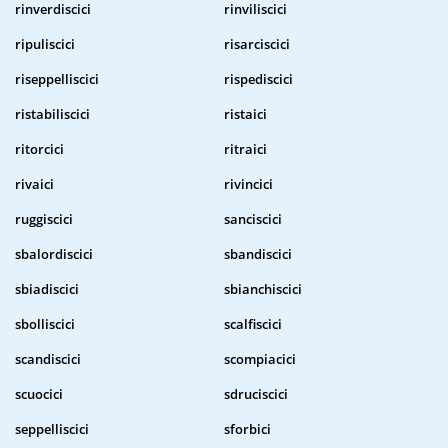
rinverdiscici
rinviliscici
ripuliscici
risarciscici
riseppelliscici
rispediscici
ristabiliscici
ristaici
ritorcici
ritraici
rivaici
rivincici
ruggiscici
sanciscici
sbalordiscici
sbandiscici
sbiadiscici
sbianchiscici
sbolliscici
scalfiscici
scandiscici
scompiacici
scuocici
sdruciscici
seppelliscici
sforbici