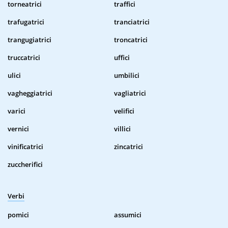
torneatrici
traffici
trafugatrici
tranciatrici
trangugiatrici
troncatrici
truccatrici
uffici
ulici
umbilici
vagheggiatrici
vagliatrici
varici
velifici
vernici
villici
vinificatrici
zincatrici
zuccherifici
Verbi
pomici
assumici