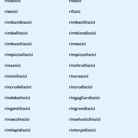
ricuocici
ridaici
riescici
rifaici
rimbambiscici
rimbecilliscici
rimbelliscici
rimbiondiscici
rimboschiscici
rimescici
rimpiccioliscici
rimpiccoliscici
rinascici
rincitrulliscici
rinciviliscici
rincrescici
rincrudeliscici
rincrudiscici
rindeboliscici
ringagliardiscici
ringentiliscici
ringrandiscici
rinsecchiscici
rinselvatichiscici
rintiepidiscici
rintorpidiscici