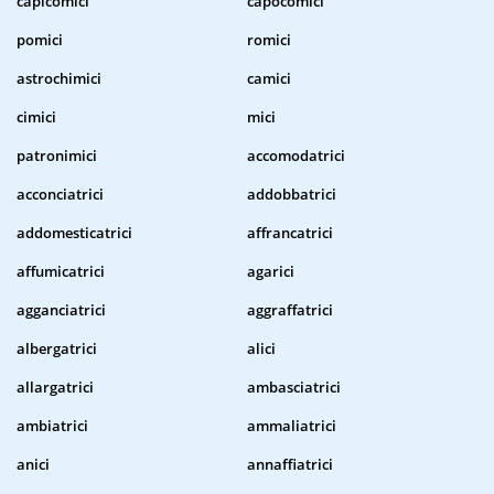
capicomici
capocomici
pomici
romici
astrochimici
camici
cimici
mici
patronimici
accomodatrici
acconciatrici
addobbatrici
addomesticatrici
affrancatrici
affumicatrici
agarici
agganciatrici
aggraffatrici
albergatrici
alici
allargatrici
ambasciatrici
ambiatrici
ammaliatrici
anici
annaffiatrici