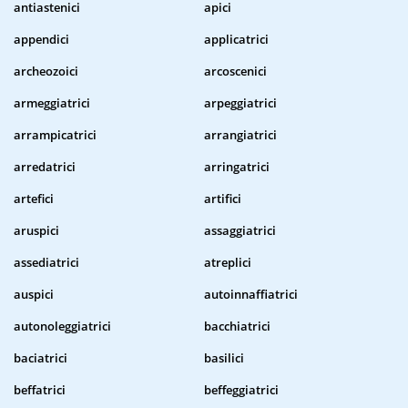
antiastenici
apici
appendici
applicatrici
archeozoici
arcoscenici
armeggiatrici
arpeggiatrici
arrampicatrici
arrangiatrici
arredatrici
arringatrici
artefici
artifici
aruspici
assaggiatrici
assediatrici
atreplici
auspici
autoinnaffiatrici
autonoleggiatrici
bacchiatrici
baciatrici
basilici
beffatrici
beffeggiatrici