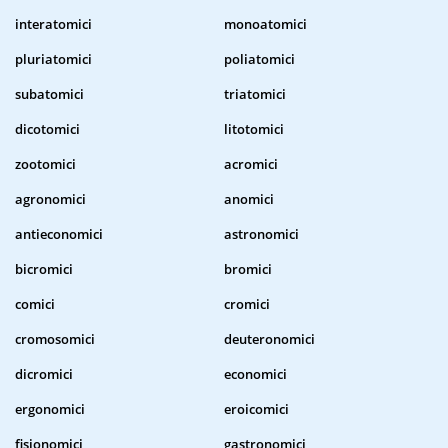
interatomici
monoatomici
pluriatomici
poliatomici
subatomici
triatomici
dicotomici
litotomici
zootomici
acromici
agronomici
anomici
antieconomici
astronomici
bicromici
bromici
comici
cromici
cromosomici
deuteronomici
dicromici
economici
ergonomici
eroicomici
fisionomici
gastronomici