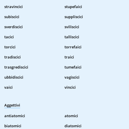
stravincici
stupefaici
subiscici
suppliscici
sverdiscici
sviliscici
tacici
talliscici
torcici
torrefaici
tradiscici
traici
trasgrediscici
tumefaici
ubbidiscici
vagiscici
vaici
vincici
Aggettivi
antiatomici
atomici
biatomici
diatomici