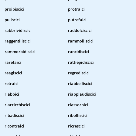
proibiscici
protraici
puliscici
putrefaici
rabbrividiscici
raddolciscici
raggentiliscici
rammolliscici
rammorbidiscici
rancidiscici
rarefaici
rattiepidiscici
reagiscici
regrediscici
retraici
riabbelliscici
riabbici
riapplaudiscici
riarricchiscici
riassorbici
ribadiscici
ribolliscici
ricontraici
ricrescici