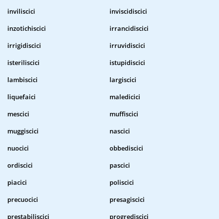
inviliscici
inviscidiscici
inzotichiscici
irrancidiscici
irrigidiscici
irruvidiscici
isteriliscici
istupidiscici
lambiscici
largiscici
liquefaici
maledicici
mescici
muffiscici
muggiscici
nascici
nuocici
obbediscici
ordiscici
pascici
piacici
poliscici
precuocici
presagiscici
prestabiliscici
progrediscici