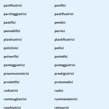
panificatrici
panifici
parcheggiatrici
pastificatrici
pastifici
pendici
pennellifici
pernici
plasticatrici
plastificatrici
policlinici
pollici
polverifici
pontefici
ponteggiatrici
posteggiatrici
preannunciatrici
prestigiatrici
proiettifici
protomedici
radiatrici
radici
rammagliatrici
rammendatrici
raschiatrici
reincarici