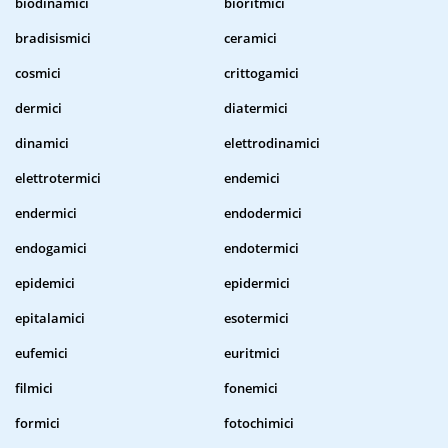
biodinamici
bioritmici
bradisismici
ceramici
cosmici
crittogamici
dermici
diatermici
dinamici
elettrodinamici
elettrotermici
endemici
endermici
endodermici
endogamici
endotermici
epidemici
epidermici
epitalamici
esotermici
eufemici
euritmici
filmici
fonemici
formici
fotochimici