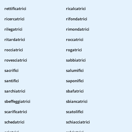
rettificatrici
ricalcatrici
ricercatrici
rifondatrici
rilegatrici
rimondatrici
ritardatrici
roccatrici
rocciatrici
rogatrici
rovesciatrici
sabbiatrici
sacrifici
salumifici
santifici
saponifici
sarchiatrici
sbafatrici
sbeffeggiatrici
sbiancatrici
scarificatrici
scatolifici
schedatrici
schiacciatrici