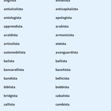
anglista
annalista
antialcolista
anticapitalista
antologista
apologista
apprendista
arabista
araldista
armonicista
articolista
ateista
automobilista
avanguardista
balista
ballista
bancarellista
banchista
bandista
bellicista
biblista
bobbista
bridgista
cabalista
callista
cambista