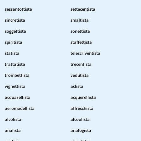
sessantottista
settecentista
sincretista
smaltista
soggettista
sonettista
spiritista
staffettista
statista
telescriventista
trattatista
trecentista
trombettista
vedutista
vignettista
aclista
acquarellista
acquerellista
aeromodellista
affreschista
alcolista
alcoolista
analista
analogista