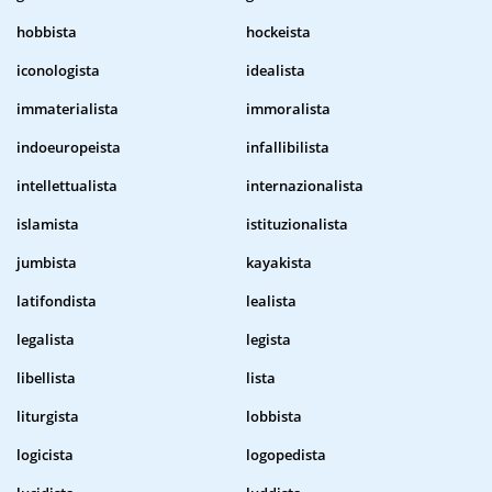
hobbista
hockeista
iconologista
idealista
immaterialista
immoralista
indoeuropeista
infallibilista
intellettualista
internazionalista
islamista
istituzionalista
jumbista
kayakista
latifondista
lealista
legalista
legista
libellista
lista
liturgista
lobbista
logicista
logopedista