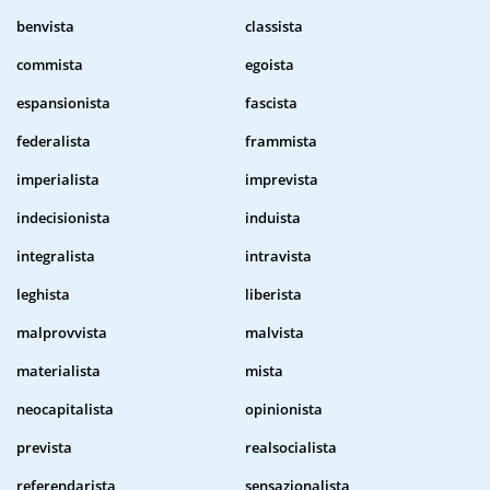
benvista
classista
commista
egoista
espansionista
fascista
federalista
frammista
imperialista
imprevista
indecisionista
induista
integralista
intravista
leghista
liberista
malprovvista
malvista
materialista
mista
neocapitalista
opinionista
prevista
realsocialista
referendarista
sensazionalista