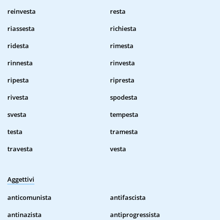
reinvesta
resta
riassesta
richiesta
ridesta
rimesta
rinnesta
rinvesta
ripesta
ripresta
rivesta
spodesta
svesta
tempesta
testa
tramesta
travesta
vesta
Aggettivi
anticomunista
antifascista
antinazista
antiprogressista