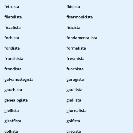
feticista
fideista
filatelista
fisarmonicista
fiscalista
fisicista
fochista
fondamentalista
fondista
formalista
franchista
freschista
frondista
fuochista
galvanostegista
garagista
gauchista
gaullista
genealogista
giallista
giellista
giornalista
giraffista
golfista
gollista
grecista