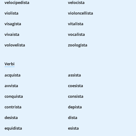
velocipedista
velocista
violista
violoncellista
visagista
vitalista
vivaista
vocalista
volovelista
zoologista
Verbi
acquista
assista
avvista
coesista
conquista
consista
contrista
depista
desista
dista
equidista
esista