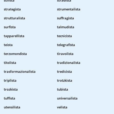
stilista
stradista
strategista
strumentalista
strutturalista
suffragista
surfista
talmudista
tapparellista
tecnicista
teista
telegrafista
terzomondista
tiravolista
titolista
tradizionalista
trasformazionalista
tredicista
triplista
trotzkista
trozkista
tubista
tuffista
universalista
utensilista
velista