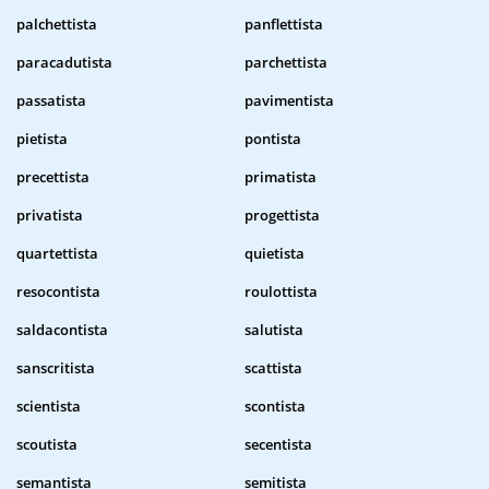
palchettista
panflettista
paracadutista
parchettista
passatista
pavimentista
pietista
pontista
precettista
primatista
privatista
progettista
quartettista
quietista
resocontista
roulottista
saldacontista
salutista
sanscritista
scattista
scientista
scontista
scoutista
secentista
semantista
semitista