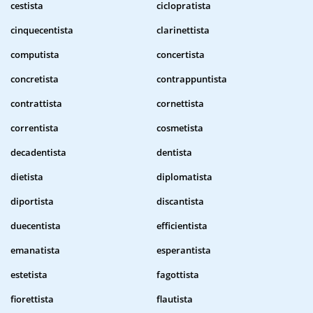
cestista
ciclopratista
cinquecentista
clarinettista
computista
concertista
concretista
contrappuntista
contrattista
cornettista
correntista
cosmetista
decadentista
dentista
dietista
diplomatista
diportista
discantista
duecentista
efficientista
emanatista
esperantista
estetista
fagottista
fiorettista
flautista