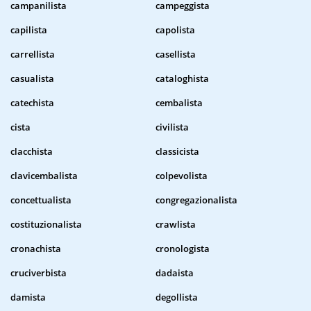
campanilista
campeggista
capilista
capolista
carrellista
casellista
casualista
cataloghista
catechista
cembalista
cista
civilista
clacchista
classicista
clavicembalista
colpevolista
concettualista
congregazionalista
costituzionalista
crawlista
cronachista
cronologista
cruciverbista
dadaista
damista
degollista