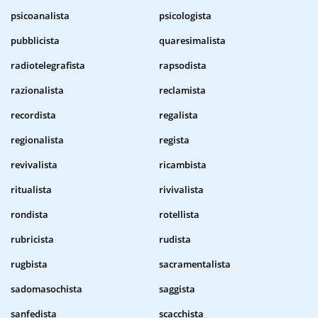
psicoanalista
psicologista
pubblicista
quaresimalista
radiotelegrafista
rapsodista
razionalista
reclamista
recordista
regalista
regionalista
regista
revivalista
ricambista
ritualista
rivivalista
rondista
rotellista
rubricista
rudista
rugbista
sacramentalista
sadomasochista
saggista
sanfedista
scacchista