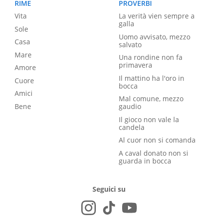
RIME
PROVERBI
Vita
La verità vien sempre a
galla
Sole
Uomo avvisato, mezzo
Casa
salvato
Mare
Una rondine non fa
primavera
Amore
Il mattino ha l'oro in
Cuore
bocca
Amici
Mal comune, mezzo
Bene
gaudio
Il gioco non vale la
candela
Al cuor non si comanda
A caval donato non si
guarda in bocca
Seguici su