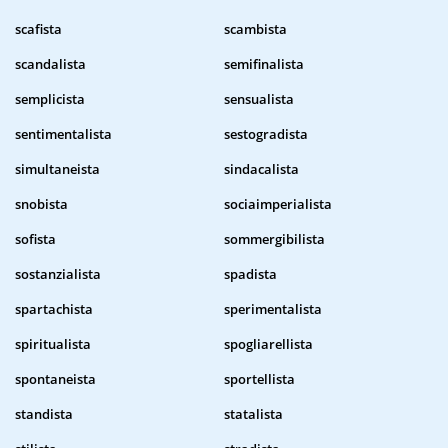
scafista
scambista
scandalista
semifinalista
semplicista
sensualista
sentimentalista
sestogradista
simultaneista
sindacalista
snobista
sociaimperialista
sofista
sommergibilista
sostanzialista
spadista
spartachista
sperimentalista
spiritualista
spogliarellista
spontaneista
sportellista
standista
statalista