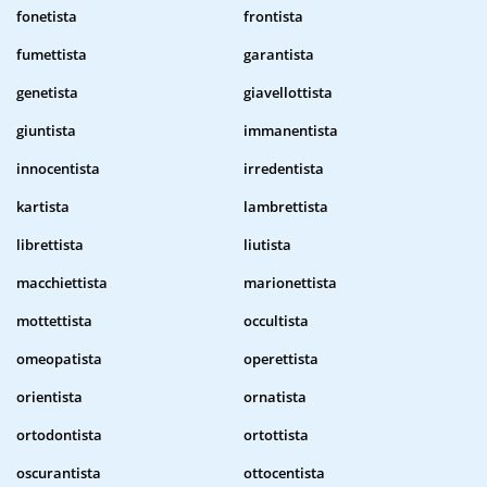
fonetista
frontista
fumettista
garantista
genetista
giavellottista
giuntista
immanentista
innocentista
irredentista
kartista
lambrettista
librettista
liutista
macchiettista
marionettista
mottettista
occultista
omeopatista
operettista
orientista
ornatista
ortodontista
ortottista
oscurantista
ottocentista