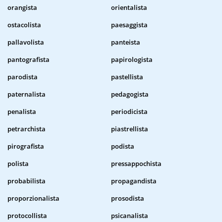
orangista
orientalista
ostacolista
paesaggista
pallavolista
panteista
pantografista
papirologista
parodista
pastellista
paternalista
pedagogista
penalista
periodicista
petrarchista
piastrellista
pirografista
podista
polista
pressappochista
probabilista
propagandista
proporzionalista
prosodista
protocollista
psicanalista