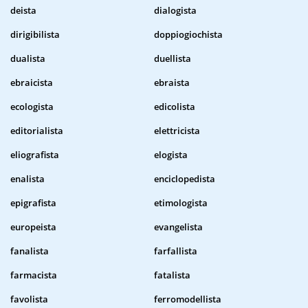
deista
dialogista
dirigibilista
doppiogiochista
dualista
duellista
ebraicista
ebraista
ecologista
edicolista
editorialista
elettricista
eliografista
elogista
enalista
enciclopedista
epigrafista
etimologista
europeista
evangelista
fanalista
farfallista
farmacista
fatalista
favolista
ferromodellista