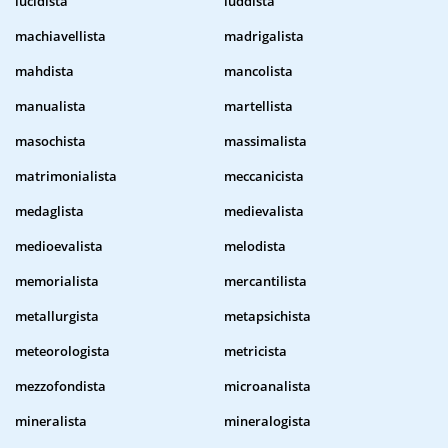
lucidista
luddista
machiavellista
madrigalista
mahdista
mancolista
manualista
martellista
masochista
massimalista
matrimonialista
meccanicista
medaglista
medievalista
medioevalista
melodista
memorialista
mercantilista
metallurgista
metapsichista
meteorologista
metricista
mezzofondista
microanalista
mineralista
mineralogista