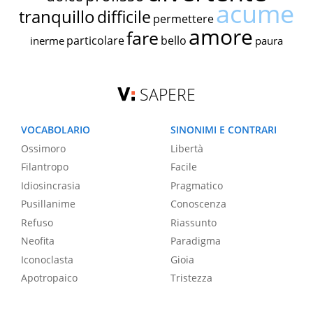
acume
tranquillo
difficile
permettere
amore
fare
particolare
bello
inerme
paura
SAPERE
VOCABOLARIO
SINONIMI E CONTRARI
Ossimoro
Libertà
Filantropo
Facile
Idiosincrasia
Pragmatico
Pusillanime
Conoscenza
Refuso
Riassunto
Neofita
Paradigma
Iconoclasta
Gioia
Apotropaico
Tristezza