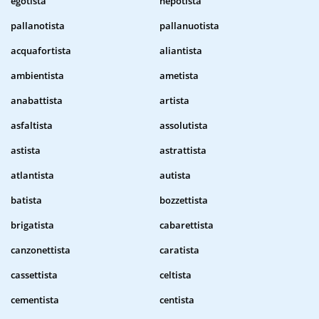
egotista
nepotista
pallanotista
pallanuotista
acquafortista
aliantista
ambientista
ametista
anabattista
artista
asfaltista
assolutista
astista
astrattista
atlantista
autista
batista
bozzettista
brigatista
cabarettista
canzonettista
caratista
cassettista
celtista
cementista
centista