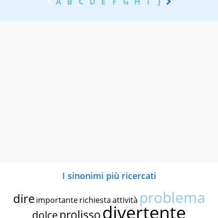
A
B
C
D
E
F
G
H
I
J
K
L
M
N
I sinonimi più ricercati
problema
dire
importante
richiesta
attività
divertente
prolisso
dolce