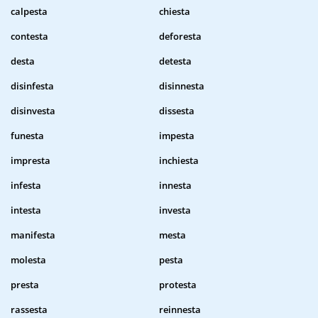
calpesta
chiesta
contesta
deforesta
desta
detesta
disinfesta
disinnesta
disinvesta
dissesta
funesta
impesta
impresta
inchiesta
infesta
innesta
intesta
investa
manifesta
mesta
molesta
pesta
presta
protesta
rassesta
reinnesta