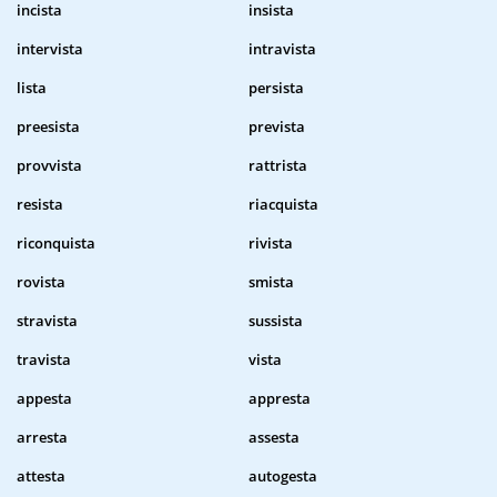
incista
insista
intervista
intravista
lista
persista
preesista
prevista
provvista
rattrista
resista
riacquista
riconquista
rivista
rovista
smista
stravista
sussista
travista
vista
appesta
appresta
arresta
assesta
attesta
autogesta