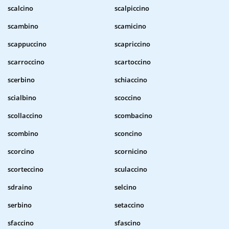
scalcino
scalpiccino
scambino
scamicino
scappuccino
scapriccino
scarroccino
scartoccino
scerbino
schiaccino
scialbino
scoccino
scollaccino
scombacino
scombino
sconcino
scorcino
scornicino
scorteccino
sculaccino
sdraino
selcino
serbino
setaccino
sfaccino
sfascino