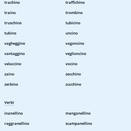
trachino
traffichino
traino
trombino
truschino
tubicino
tubino
uncino
vagheggino
vagoncino
vantaggino
veglioncino
velaccino
vocino
zaino
zecchino
zerbino
zucchino
Verbi
inanellino
manganellino
raggranellino
scampanellino