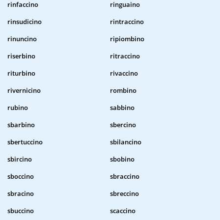
rinfaccino
ringuaino
rinsudicino
rintraccino
rinuncino
ripiombino
riserbino
ritraccino
riturbino
rivaccino
rivernicino
rombino
rubino
sabbino
sbarbino
sbercino
sbertuccino
sbilancino
sbircino
sbobino
sboccino
sbraccino
sbracino
sbreccino
sbuccino
scaccino