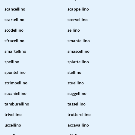
scancellino
scappellino
scartellino
scervellino
scodellino
sellino
sfracellino
smantellino
smartellino
smascellino
spellino
spiattellino
spuntellino
stellino
strimpellino
stuellino
succhiellino
suggellino
tamburellino
tassellino
trivellino
trotterellino
uccellino
accavallino