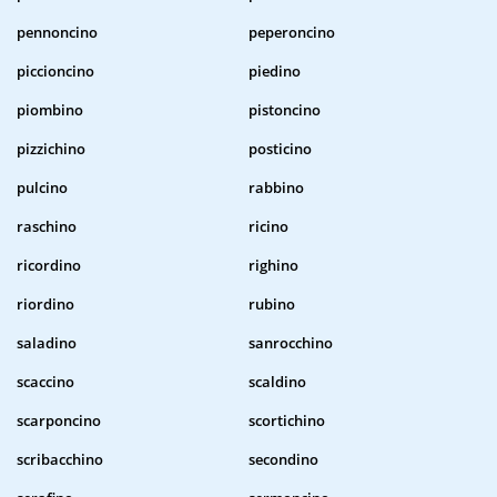
pennoncino
peperoncino
piccioncino
piedino
piombino
pistoncino
pizzichino
posticino
pulcino
rabbino
raschino
ricino
ricordino
righino
riordino
rubino
saladino
sanrocchino
scaccino
scaldino
scarponcino
scortichino
scribacchino
secondino