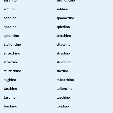
serafino
sermoncino
soffino
soldino
sondino
spadaccino
spadino
spiedino
spioncino
stecchino
stelloncino
stiaccino
stracchino
stradino
strascino
stucchino
stuzzichino
succino
sughino
tabacchino
tacchino
talloncino
tardino
taschino
tombino
tondino