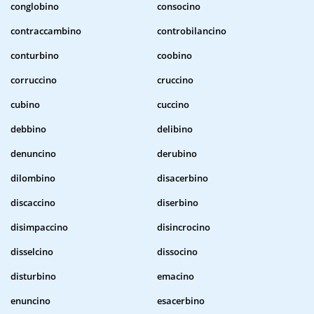
conglobino
consocino
contraccambino
controbilancino
conturbino
coobino
corruccino
cruccino
cubino
cuccino
debbino
delibino
denuncino
derubino
dilombino
disacerbino
discaccino
diserbino
disimpaccino
disincrocino
disselcino
dissocino
disturbino
emacino
enuncino
esacerbino