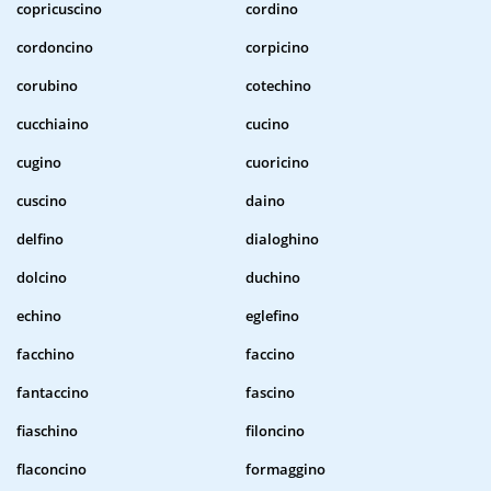
copricuscino
cordino
cordoncino
corpicino
corubino
cotechino
cucchiaino
cucino
cugino
cuoricino
cuscino
daino
delfino
dialoghino
dolcino
duchino
echino
eglefino
facchino
faccino
fantaccino
fascino
fiaschino
filoncino
flaconcino
formaggino