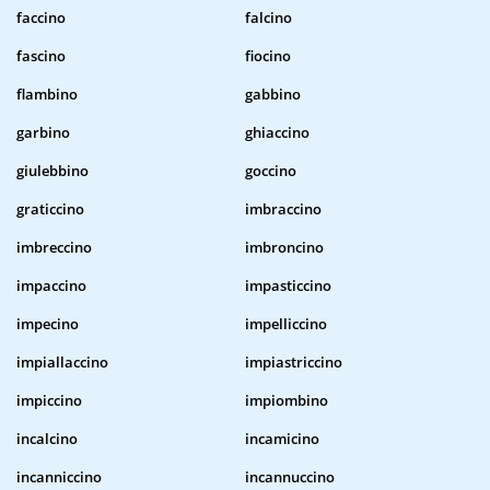
faccino
falcino
fascino
fiocino
flambino
gabbino
garbino
ghiaccino
giulebbino
goccino
graticcino
imbraccino
imbreccino
imbroncino
impaccino
impasticcino
impecino
impelliccino
impiallaccino
impiastriccino
impiccino
impiombino
incalcino
incamicino
incanniccino
incannuccino