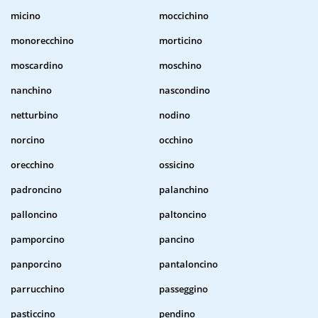
micino
moccichino
monorecchino
morticino
moscardino
moschino
nanchino
nascondino
netturbino
nodino
norcino
occhino
orecchino
ossicino
padroncino
palanchino
palloncino
paltoncino
pamporcino
pancino
panporcino
pantaloncino
parrucchino
passeggino
pasticcino
pendino