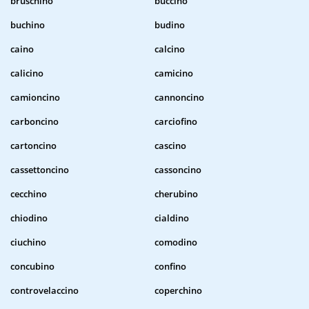
bruschino
buccino
buchino
budino
caino
calcino
calicino
camicino
camioncino
cannoncino
carboncino
carciofino
cartoncino
cascino
cassettoncino
cassoncino
cecchino
cherubino
chiodino
cialdino
ciuchino
comodino
concubino
confino
controvelaccino
coperchino