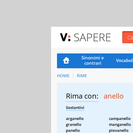
SAPERE
Sinonimi e
Vocabol
contrari
HOME
RIME
Rima con:
anello
Sostantivi
arganello
campanello
granello
manganello
panello
piovanello