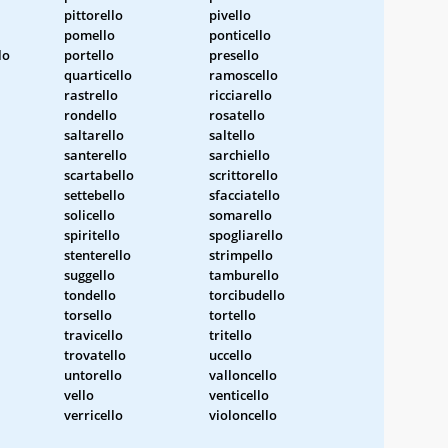
pittorello
pivello
pomello
ponticello
lo
portello
presello
quarticello
ramoscello
rastrello
ricciarello
rondello
rosatello
saltarello
saltello
santerello
sarchiello
scartabello
scrittorello
settebello
sfacciatello
solicello
somarello
spiritello
spogliarello
stenterello
strimpello
suggello
tamburello
tondello
torcibudello
torsello
tortello
travicello
tritello
trovatello
uccello
untorello
valloncello
vello
venticello
verricello
violoncello