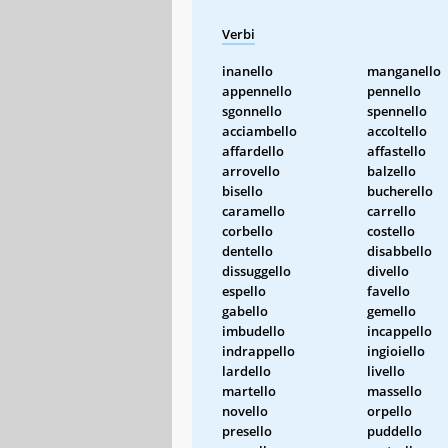
Verbi
inanello
manganello
appennello
pennello
sgonnello
spennello
acciambello
accoltello
affardello
affastello
arrovello
balzello
bisello
bucherello
caramello
carrello
corbello
costello
dentello
disabbello
dissuggello
divello
espello
favello
gabello
gemello
imbudello
incappello
indrappello
ingioiello
lardello
livello
martello
massello
novello
orpello
presello
puddello