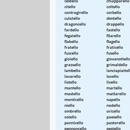
cestello
chiapparello
citello
coltello
controgirello
corbello
culatello
dentello
dragoncello
drappello
fardello
fastello
fegatello
filarello
flabello
flagello
fratello
fraticello
fuscello
fusello
gioiello
giovanottell
grassello
grimaldello
lambello
lanciapiattel
lavarello
lavello
listello
livello
mantello
martello
mastello
mattarello
monticello
napello
niello
nodello
ombrello
oricello
ostello
paesello
pannicello
pastorello
pennoncello
pestello