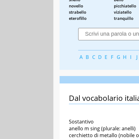
novello
picchiatello
strabello
viziatello
eterofillo
tranquillo
A
B
C
D
E
F
G
H
I
J
Dal vocabolario itali
Sostantivo
anello m sing (plurale: anelli)
cerchietto di metallo (nobile 