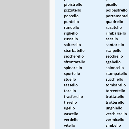
pipistrello
pisello
pizzutello
polpastrello
porcello
portamantel
puntello
quadrello
randello
rasatello
righello
rimbalzello
ruscello
sacello
salterello
santarello
sbarbatello
scalpello
seccherello
secchiello
sfrontatello
sgabello
spinarello
spioncello
sportello
stampatello
stuello
succhiello
tassello
tombarello
torello
torrentello
trasferello
trattatello
trivello
trotterello
ugello
unghiello
vascello
vecchierello
verdello
vermicello
vitello
zimbello