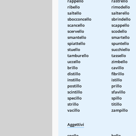
rappello
rastrello
ribello
rimodello
saltello
salterello
sbocconcello
sbrindello
scancello
scappello
scervello
scodello
smantello
smartello
spiattello
spuntello
stuello
succhiello
tamburello
tassello
uccello
zimbello
brillo
cavillo
distillo
fibrillo
instillo
istillo
postillo
prillo
scintillo
sfavillo
specillo
spillo
strillo
titillo
vacillo
zampillo
Aggettivi
snello
bello