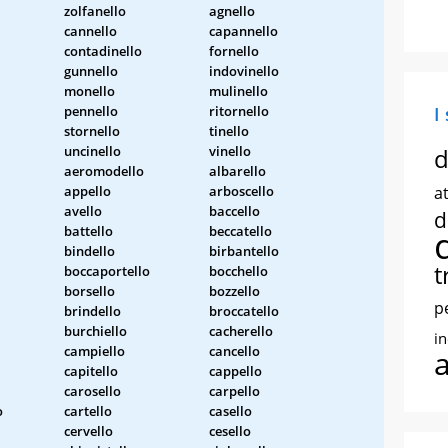
zolfanello
agnello
cannello
capannello
contadinello
fornello
gunnello
indovinello
monello
mulinello
pennello
ritornello
I
stornello
tinello
uncinello
vinello
d
aeromodello
albarello
appello
arboscello
at
avello
baccello
d
battello
beccatello
bindello
birbantello
t
boccaportello
bocchello
borsello
bozzello
p
brindello
broccatello
burchiello
cacherello
i
campiello
cancello
capitello
cappello
carosello
carpello
o
cartello
casello
cervello
cesello