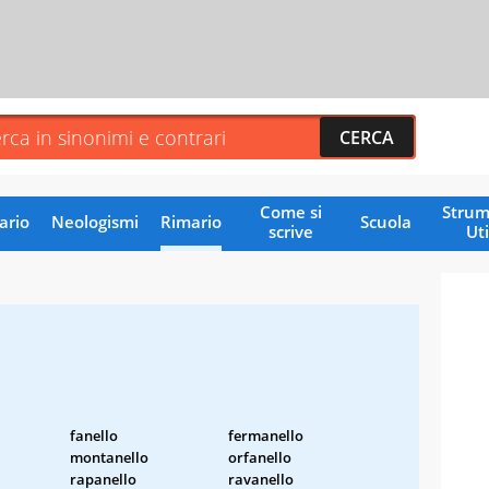
Come si
Strum
ario
Neologismi
Rimario
Scuola
scrive
Uti
fanello
fermanello
montanello
orfanello
rapanello
ravanello