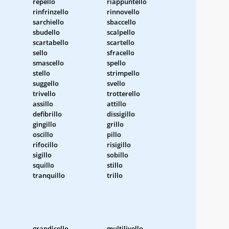
repello
riappuntello
rinfrinzello
rinnovello
sarchiello
sbaccello
sbudello
scalpello
scartabello
scartello
sello
sfracello
smascello
spello
stello
strimpello
suggello
svello
trivello
trotterello
assillo
attillo
defibrillo
dissigillo
gingillo
grillo
oscillo
pillo
rifocillo
risigillo
sigillo
sobillo
squillo
stillo
tranquillo
trillo
grandicello
multilivello