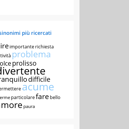
 sinonimi più ricercati
ire
importante
richiesta
problema
tività
prolisso
olce
divertente
ranquillo
difficile
acume
ermettere
fare
particolare
bello
nerme
amore
paura