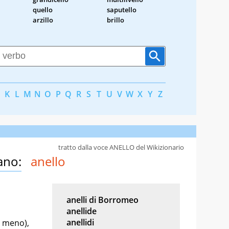
quello
saputello
arzillo
brillo
K
L
M
N
O
P
Q
R
S
T
U
V
W
X
Y
Z
tratto dalla voce ANELLO del Wikizionario
ano:
anello
anelli di Borromeo
anellide
anellidi
o meno),