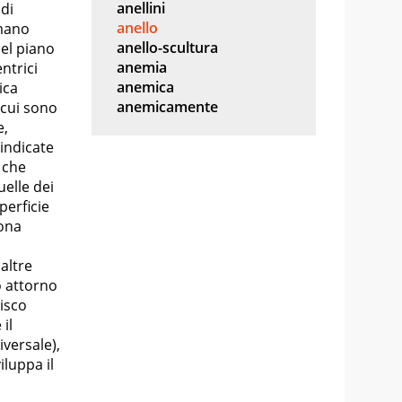
anellini
 di
anello
 mano
anello-scultura
del piano
anemia
ntrici
anemica
ica
anemicamente
cui sono
e,
indicate
 che
uelle dei
perficie
rona
 altre
o attorno
isco
il
iversale),
luppa il