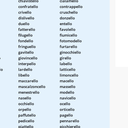
chiavistello
cialamello
confratello
contrappello
crivello
cruschello
dislivello
donzello
duello
entello
fatterello
favolello
filugello
fiumicello
fondello
fotomodello
fringuello
furtarello
gavitello
ginocchiello
o
giovincello
girello
interpello
labello
lo
lardello
latticello
libello
limoncello
maccarello
macello
mascalzoncello
massello
menestrello
modello
nasello
navicello
occhiello
ocello
orpello
orticello
paffutello
pagello
pedicello
pennarello
piattello
picchierello