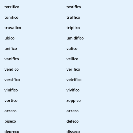
terrifico
testifico
tonifico
traffico
travalico
triplico
ubico
umidifico
unifico
valico
vanifico
vellico
vendico
verifico
versifico
vetrifico
vinifico
vivifico
vortico
zoppico
acceco
arreco
biseco
defeco
depreco
disseco