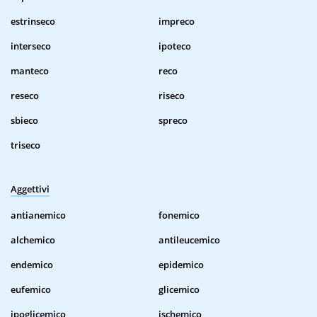
estrinseco
impreco
interseco
ipoteco
manteco
reco
reseco
riseco
sbieco
spreco
triseco
Aggettivi
antianemico
fonemico
alchemico
antileucemico
endemico
epidemico
eufemico
glicemico
ipoglicemico
ischemico