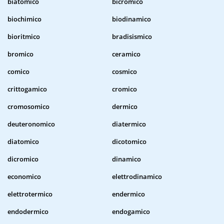
biatomico
bicromico
biochimico
biodinamico
bioritmico
bradisismico
bromico
ceramico
comico
cosmico
crittogamico
cromico
cromosomico
dermico
deuteronomico
diatermico
diatomico
dicotomico
dicromico
dinamico
economico
elettrodinamico
elettrotermico
endermico
endodermico
endogamico