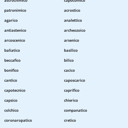
astrochimico
capocomico
patronimico
acrostico
agarico
analettico
antiastenico
archeozoico
arcoscenico
arsenico
baliatico
basilico
beccafico
bilico
bonifico
cacico
cantico
caposcarico
capotecnico
caprifico
capsico
chierico
colchico
companatico
coronaropatico
cretico