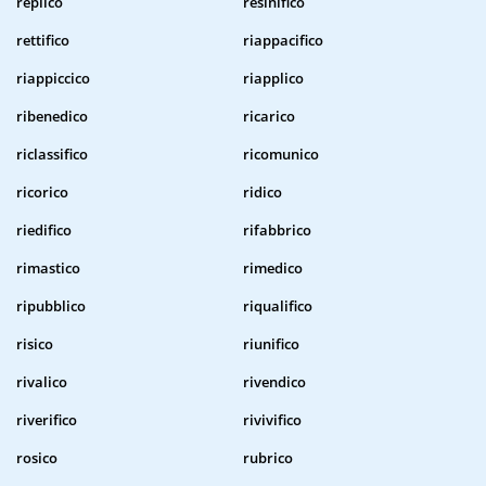
replico
resinifico
rettifico
riappacifico
riappiccico
riapplico
ribenedico
ricarico
riclassifico
ricomunico
ricorico
ridico
riedifico
rifabbrico
rimastico
rimedico
ripubblico
riqualifico
risico
riunifico
rivalico
rivendico
riverifico
rivivifico
rosico
rubrico