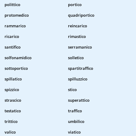
polittico
portico
protomedico
quadriportico
rammarico
reincarico
ricarico
rimastico
santifico
serramanico
solfonamidico
solletico
sottoportico
spartitraffico
spillatico
spilluzzico
spizzico
stico
strascico
superattico
testatico
traffico
trittico
umbilico
valico
viatico