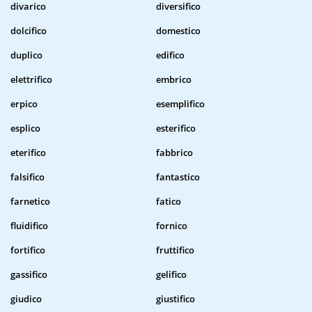
divarico
diversifico
dolcifico
domestico
duplico
edifico
elettrifico
embrico
erpico
esemplifico
esplico
esterifico
eterifico
fabbrico
falsifico
fantastico
farnetico
fatico
fluidifico
fornico
fortifico
fruttifico
gassifico
gelifico
giudico
giustifico