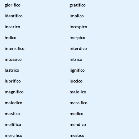
glorifico
gratifico
identifico
implico
incarico
incespico
indico
inerpico
intensifico
interdico
intossico
intrico
lastrico
lignifico
lubrifico
luccico
magnifico
maiolico
maledico
massifico
mastico
medico
mellifico
mendico
mercifico
mestico