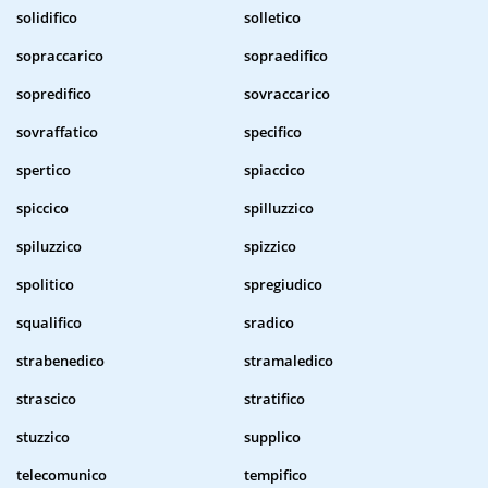
solidifico
solletico
sopraccarico
sopraedifico
sopredifico
sovraccarico
sovraffatico
specifico
spertico
spiaccico
spiccico
spilluzzico
spiluzzico
spizzico
spolitico
spregiudico
squalifico
sradico
strabenedico
stramaledico
strascico
stratifico
stuzzico
supplico
telecomunico
tempifico