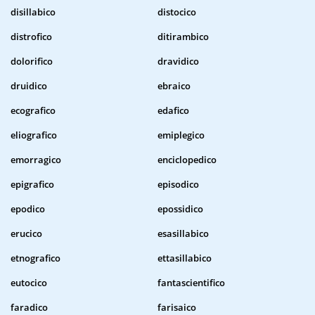
disillabico
distocico
distrofico
ditirambico
dolorifico
dravidico
druidico
ebraico
ecografico
edafico
eliografico
emiplegico
emorragico
enciclopedico
epigrafico
episodico
epodico
epossidico
erucico
esasillabico
etnografico
ettasillabico
eutocico
fantascientifico
faradico
farisaico