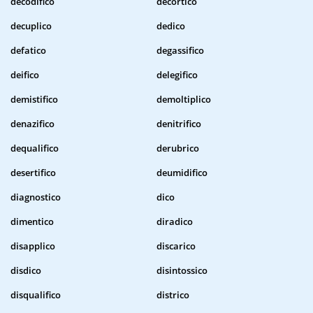
decodifico
decortico
decuplico
dedico
defatico
degassifico
deifico
delegifico
demistifico
demoltiplico
denazifico
denitrifico
dequalifico
derubrico
desertifico
deumidifico
diagnostico
dico
dimentico
diradico
disapplico
discarico
disdico
disintossico
disqualifico
districo