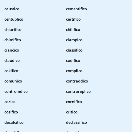
caustico
cementifico
centuplico
certifico
chiarifico
chilifico
chimifico
ciampico
ciancico
classifico
claudico
codifico
cokifico
complico
comunico
contraddico
controindico
controreplico
corico
cornifico
cosifico
critico
decalcifico
declassifico