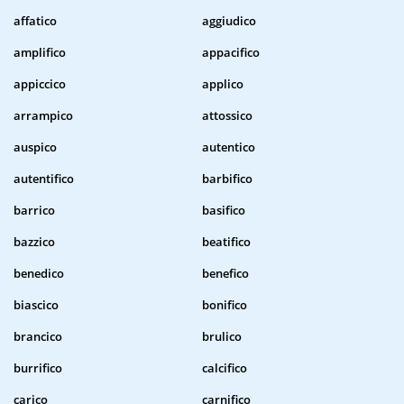
affatico
aggiudico
amplifico
appacifico
appiccico
applico
arrampico
attossico
auspico
autentico
autentifico
barbifico
barrico
basifico
bazzico
beatifico
benedico
benefico
biascico
bonifico
brancico
brulico
burrifico
calcifico
carico
carnifico