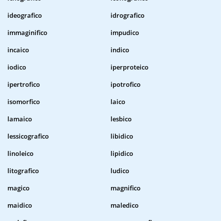
ideografico
idrografico
immaginifico
impudico
incaico
indico
iodico
iperproteico
ipertrofico
ipotrofico
isomorfico
laico
lamaico
lesbico
lessicografico
libidico
linoleico
lipidico
litografico
ludico
magico
magnifico
maidico
maledico