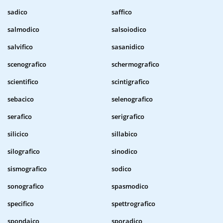
sadico
saffico
salmodico
salsoiodico
salvifico
sasanidico
scenografico
schermografico
scientifico
scintigrafico
sebacico
selenografico
serafico
serigrafico
silicico
sillabico
silografico
sinodico
sismografico
sodico
sonografico
spasmodico
specifico
spettrografico
spondaico
sporadico