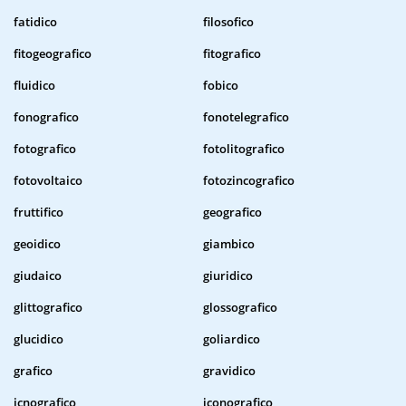
fatidico
filosofico
fitogeografico
fitografico
fluidico
fobico
fonografico
fonotelegrafico
fotografico
fotolitografico
fotovoltaico
fotozincografico
fruttifico
geografico
geoidico
giambico
giudaico
giuridico
glittografico
glossografico
glucidico
goliardico
grafico
gravidico
icnografico
iconografico