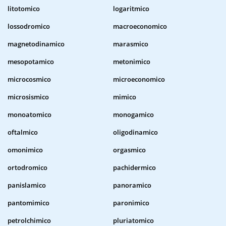
litotomico
logaritmico
lossodromico
macroeconomico
magnetodinamico
marasmico
mesopotamico
metonimico
microcosmico
microeconomico
microsismico
mimico
monoatomico
monogamico
oftalmico
oligodinamico
omonimico
orgasmico
ortodromico
pachidermico
panislamico
panoramico
pantomimico
paronimico
petrolchimico
pluriatomico