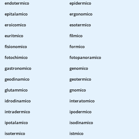
endotermico
epidermico
epitalamico
ergonomico
eroicomico
esotermico
euritmico
filmico
fisionomico
formico
fotochimico
fotopanoramico
gastronomico
genomico
geodinamico
geotermico
glutammico
gnomico
idrodinamico
interatomico
intradermico
ipodermico
ipotalamico
isodinamico
isotermico
istmico