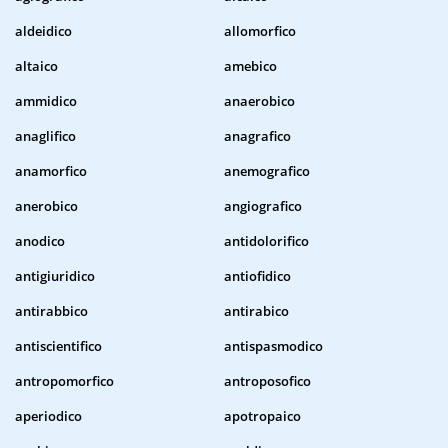
aldeidico
allomorfico
altaico
amebico
ammidico
anaerobico
anaglifico
anagrafico
anamorfico
anemografico
anerobico
angiografico
anodico
antidolorifico
antigiuridico
antiofidico
antirabbico
antirabico
antiscientifico
antispasmodico
antropomorfico
antroposofico
aperiodico
apotropaico