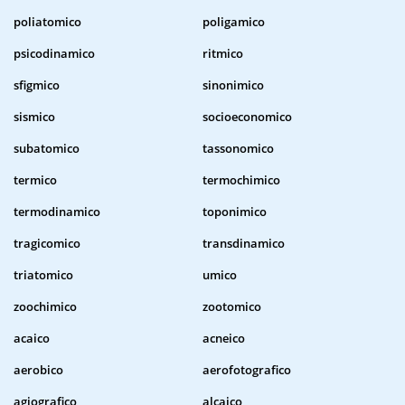
poliatomico
poligamico
psicodinamico
ritmico
sfigmico
sinonimico
sismico
socioeconomico
subatomico
tassonomico
termico
termochimico
termodinamico
toponimico
tragicomico
transdinamico
triatomico
umico
zoochimico
zootomico
acaico
acneico
aerobico
aerofotografico
agiografico
alcaico