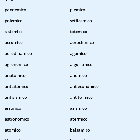
pandemico
piemico
polemico
setticemico
sistemico
totemico
acromico
aerochimico
aerodinamico
agamico
agronomico
algoritmico
anatomico
anomico
antiatomico
antieconomico
antisismico
antitermico
aritmico
asismico
astronomico
atermico
atomico
balsamico