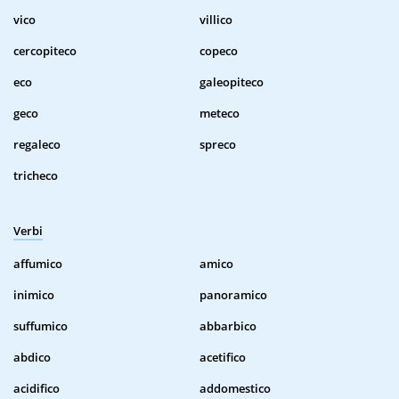
vico
villico
cercopiteco
copeco
eco
galeopiteco
geco
meteco
regaleco
spreco
tricheco
Verbi
affumico
amico
inimico
panoramico
suffumico
abbarbico
abdico
acetifico
acidifico
addomestico