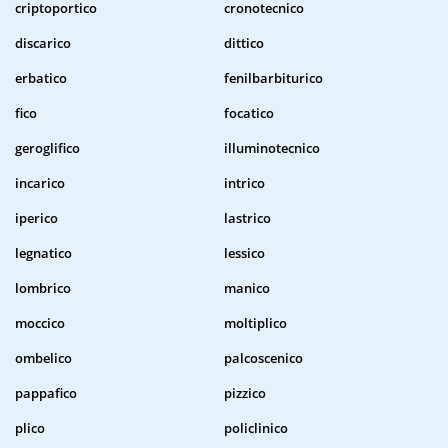
criptoportico
cronotecnico
discarico
dittico
erbatico
fenilbarbiturico
fico
focatico
geroglifico
illuminotecnico
incarico
intrico
iperico
lastrico
legnatico
lessico
lombrico
manico
moccico
moltiplico
ombelico
palcoscenico
pappafico
pizzico
plico
policlinico