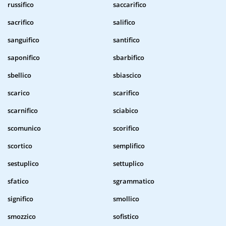
russifico
saccarifico
sacrifico
salifico
sanguifico
santifico
saponifico
sbarbifico
sbellico
sbiascico
scarico
scarifico
scarnifico
sciabico
scomunico
scorifico
scortico
semplifico
sestuplico
settuplico
sfatico
sgrammatico
significo
smollico
smozzico
sofistico