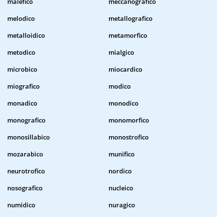
malefico
meccanografico
melodico
metallografico
metalloidico
metamorfico
metodico
mialgico
microbico
miocardico
miografico
modico
monadico
monodico
monografico
monomorfico
monosillabico
monostrofico
mozarabico
munifico
neurotrofico
nordico
nosografico
nucleico
numidico
nuragico