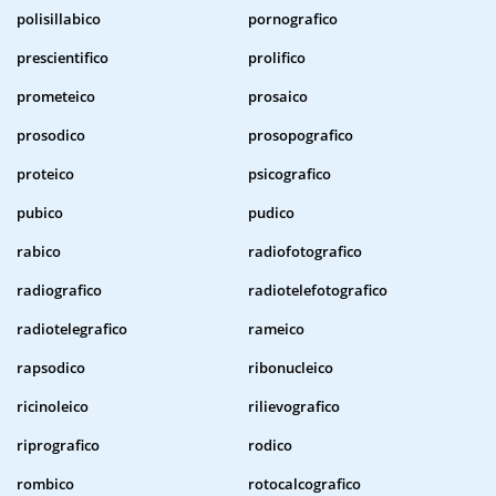
polisillabico
pornografico
prescientifico
prolifico
prometeico
prosaico
prosodico
prosopografico
proteico
psicografico
pubico
pudico
rabico
radiofotografico
radiografico
radiotelefotografico
radiotelegrafico
rameico
rapsodico
ribonucleico
ricinoleico
rilievografico
riprografico
rodico
rombico
rotocalcografico