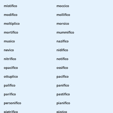
mistifico
moccico
modifico
mollifico
moltiplico
morsico
mortifico
mummifico
musico
nazifico
nevico
nidifico
nitrifico
notifico
opacifico
ossifico
ottuplico
pacifico
palifico
panifico
parifico
pastifico
personifico
pianifico
pietrifico
pizzico