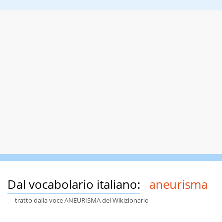
Dal vocabolario italiano:
aneurisma
tratto dalla voce ANEURISMA del Wikizionario