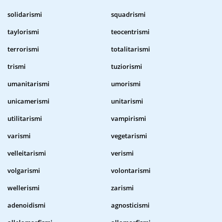
solidarismi
squadrismi
taylorismi
teocentrismi
terrorismi
totalitarismi
trismi
tuziorismi
umanitarismi
umorismi
unicamerismi
unitarismi
utilitarismi
vampirismi
varismi
vegetarismi
velleitarismi
verismi
volgarismi
volontarismi
wellerismi
zarismi
adenoidismi
agnosticismi