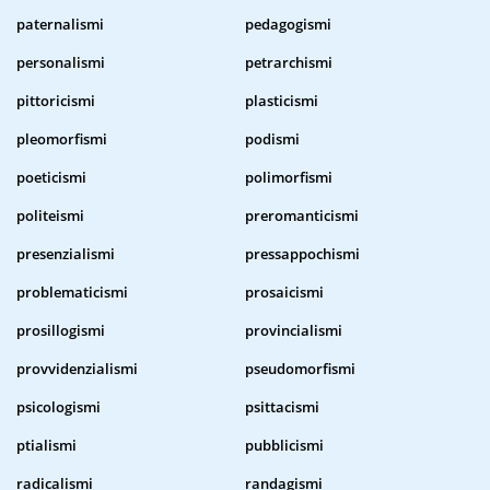
paternalismi
pedagogismi
personalismi
petrarchismi
pittoricismi
plasticismi
pleomorfismi
podismi
poeticismi
polimorfismi
politeismi
preromanticismi
presenzialismi
pressappochismi
problematicismi
prosaicismi
prosillogismi
provincialismi
provvidenzialismi
pseudomorfismi
psicologismi
psittacismi
ptialismi
pubblicismi
radicalismi
randagismi