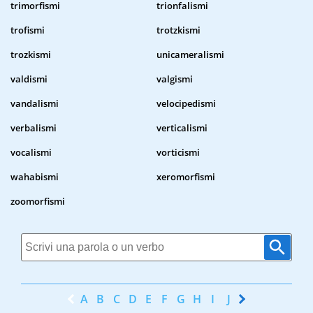
trimorfismi
trionfalismi
trofismi
trotzkismi
trozkismi
unicameralismi
valdismi
valgismi
vandalismi
velocipedismi
verbalismi
verticalismi
vocalismi
vorticismi
wahabismi
xeromorfismi
zoomorfismi
A
B
C
D
E
F
G
H
I
J
K
L
M
N