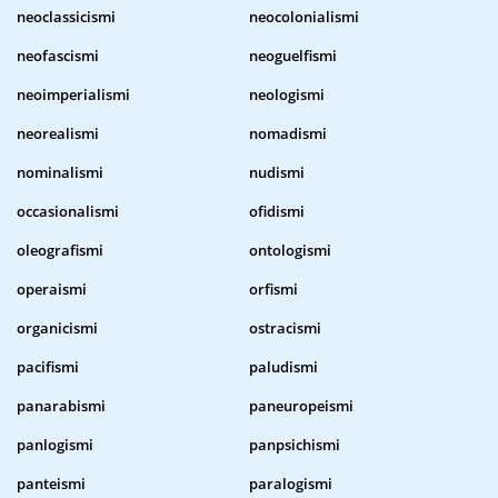
neoclassicismi
neocolonialismi
neofascismi
neoguelfismi
neoimperialismi
neologismi
neorealismi
nomadismi
nominalismi
nudismi
occasionalismi
ofidismi
oleografismi
ontologismi
operaismi
orfismi
organicismi
ostracismi
pacifismi
paludismi
panarabismi
paneuropeismi
panlogismi
panpsichismi
panteismi
paralogismi