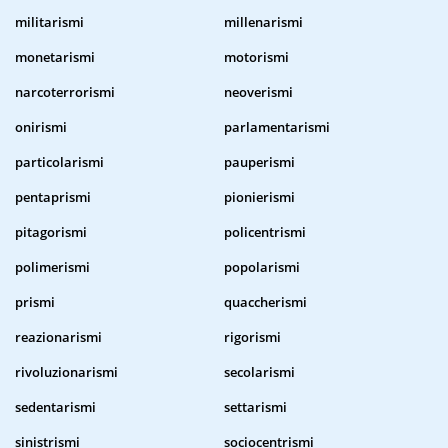
militarismi
millenarismi
monetarismi
motorismi
narcoterrorismi
neoverismi
onirismi
parlamentarismi
particolarismi
pauperismi
pentaprismi
pionierismi
pitagorismi
policentrismi
polimerismi
popolarismi
prismi
quaccherismi
reazionarismi
rigorismi
rivoluzionarismi
secolarismi
sedentarismi
settarismi
sinistrismi
sociocentrismi