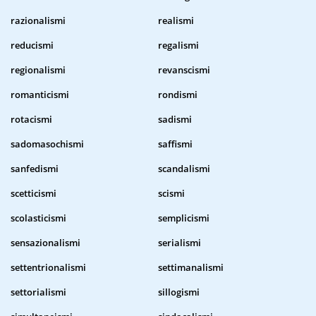
razionalismi
realismi
reducismi
regalismi
regionalismi
revanscismi
romanticismi
rondismi
rotacismi
sadismi
sadomasochismi
saffismi
sanfedismi
scandalismi
scetticismi
scismi
scolasticismi
semplicismi
sensazionalismi
serialismi
settentrionalismi
settimanalismi
settorialismi
sillogismi