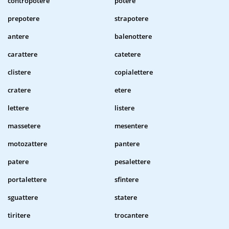
contropotere
potere
prepotere
strapotere
antere
balenottere
carattere
catetere
clistere
copialettere
cratere
etere
lettere
listere
massetere
mesentere
motozattere
pantere
patere
pesalettere
portalettere
sfintere
sguattere
statere
tiritere
trocantere