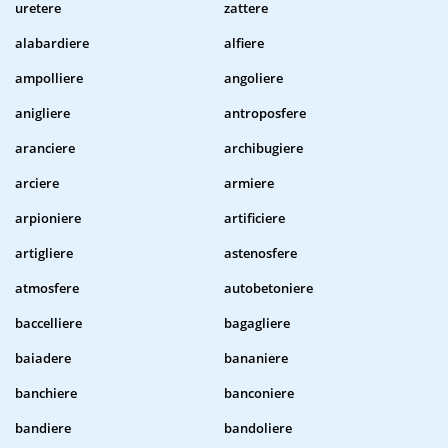
uretere
zattere
alabardiere
alfiere
ampolliere
angoliere
anigliere
antroposfere
aranciere
archibugiere
arciere
armiere
arpioniere
artificiere
artigliere
astenosfere
atmosfere
autobetoniere
baccelliere
bagagliere
baiadere
bananiere
banchiere
banconiere
bandiere
bandoliere