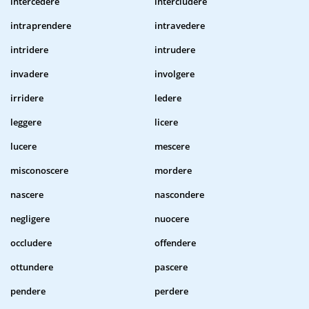
intercedere
intercludere
intraprendere
intravedere
intridere
intrudere
invadere
involgere
irridere
ledere
leggere
licere
lucere
mescere
misconoscere
mordere
nascere
nascondere
negligere
nuocere
occludere
offendere
ottundere
pascere
pendere
perdere