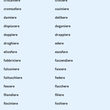
cristalliere
crociere
cromosfere
cuciniere
damiere
delibere
dispiacere
doganiere
doppiere
drappiere
droghiere
edere
eliosfere
esosfere
fabbriciere
faccendiere
falconiere
fascere
fattucchiere
federe
fescere
fiacchere
filandiere
filiere
fiociniere
fochiere