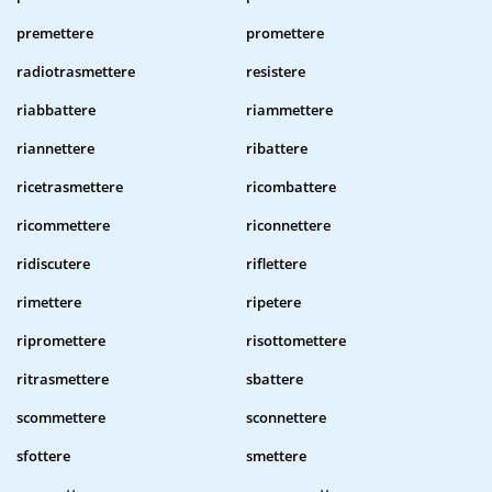
premettere
promettere
radiotrasmettere
resistere
riabbattere
riammettere
riannettere
ribattere
ricetrasmettere
ricombattere
ricommettere
riconnettere
ridiscutere
riflettere
rimettere
ripetere
ripromettere
risottomettere
ritrasmettere
sbattere
scommettere
sconnettere
sfottere
smettere