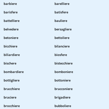
barbiere
barelliere
barisfere
batisfere
battelliere
bauliere
belvedere
bersagliere
betoniere
bettoliere
bicchiere
bilanciere
biliardiere
biosfere
bischere
bistecchiere
bombardiere
bomboniere
bottigliere
bottoniere
bracchiere
bracconiere
braciere
brigadiere
brocchiere
bubboliere