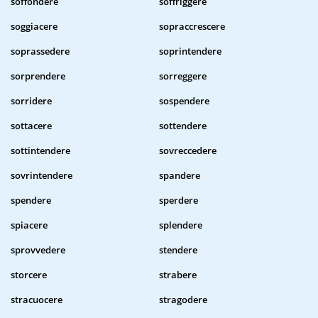
soffondere
soffriggere
soggiacere
sopraccrescere
soprassedere
soprintendere
sorprendere
sorreggere
sorridere
sospendere
sottacere
sottendere
sottintendere
sovreccedere
sovrintendere
spandere
spendere
sperdere
spiacere
splendere
sprovvedere
stendere
storcere
strabere
stracuocere
stragodere