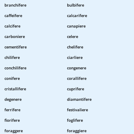
branchifere
bulbifere
caffeifere
calcarifere
calcifere
canapiere
carboniere
celere
cementifere
chelifere
chilifere
ciarliere
conchilifere
congenere
conifere
corallifere
cristallifere
cuprifere
degenere
diamantifere
ferrifere
festivaliere
fiorifere
foglifere
foraggere
foraggiere