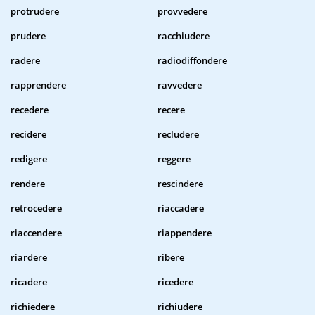
protrudere
provvedere
prudere
racchiudere
radere
radiodiffondere
rapprendere
ravvedere
recedere
recere
recidere
recludere
redigere
reggere
rendere
rescindere
retrocedere
riaccadere
riaccendere
riappendere
riardere
ribere
ricadere
ricedere
richiedere
richiudere