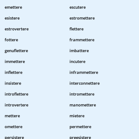
emettere
escutere
esistere
estromettere
estrovertere
flettere
fottere
frammettere
genuflettere
imbattere
immettere
incutere
inflettere
inframmettere
insistere
interconnettere
introflettere
intromettere
introvertere
manomettere
mettere
mietere
omettere
permettere
persistere
preesistere