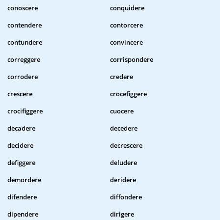
conoscere
conquidere
contendere
contorcere
contundere
convincere
correggere
corrispondere
corrodere
credere
crescere
crocefiggere
crocifiggere
cuocere
decadere
decedere
decidere
decrescere
defiggere
deludere
demordere
deridere
difendere
diffondere
dipendere
dirigere