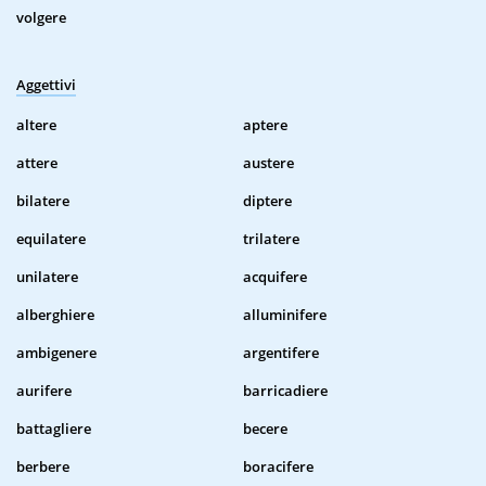
volgere
Aggettivi
altere
aptere
attere
austere
bilatere
diptere
equilatere
trilatere
unilatere
acquifere
alberghiere
alluminifere
ambigenere
argentifere
aurifere
barricadiere
battagliere
becere
berbere
boracifere