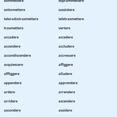
sommettere
soprammettere
sottomettere
sussistere
teleradiotrasmettere
teletrasmettere
trasmettere
vertere
accadere
accedere
accendere
accludere
accondiscendere
accrescere
acquiescere
affiggere
affliggere
alludere
appendere
apprendere
ardere
arrendere
arridere
ascendere
ascondere
assidere