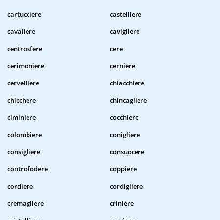
cartucciere
castelliere
cavaliere
cavigliere
centrosfere
cere
cerimoniere
cerniere
cervelliere
chiacchiere
chicchere
chincagliere
ciminiere
cocchiere
colombiere
conigliere
consigliere
consuocere
controfodere
coppiere
cordiere
cordigliere
cremagliere
criniere