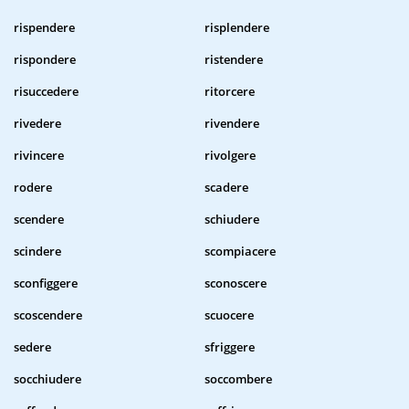
rispendere
risplendere
rispondere
ristendere
risuccedere
ritorcere
rivedere
rivendere
rivincere
rivolgere
rodere
scadere
scendere
schiudere
scindere
scompiacere
sconfiggere
sconoscere
scoscendere
scuocere
sedere
sfriggere
socchiudere
soccombere