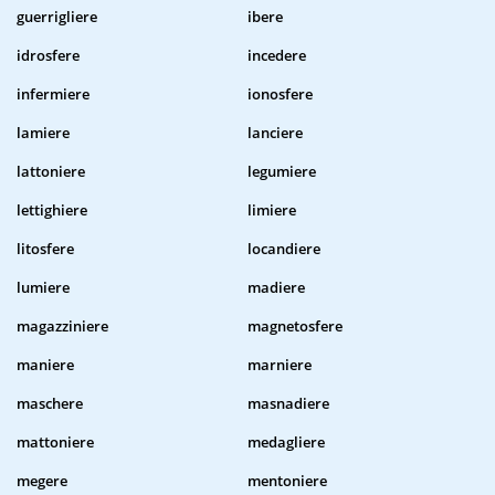
guerrigliere
ibere
idrosfere
incedere
infermiere
ionosfere
lamiere
lanciere
lattoniere
legumiere
lettighiere
limiere
litosfere
locandiere
lumiere
madiere
magazziniere
magnetosfere
maniere
marniere
maschere
masnadiere
mattoniere
medagliere
megere
mentoniere