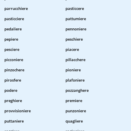
parrucchiere
pasticcere
pasticciere
pattumiere
pedaliere
pennoniere
pepiere
peschiere
pesciere
piacere
picconiere
pillacchere
pinzochere
pioniere
pirosfere
plafoniere
podere
pozzanghere
preghiere
premiere
provvisioniere
punzoniere
puttaniere
quagliere