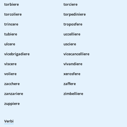
torbiere
torciere
torcoliere
torpediniere
trincere
troposfere
tubiere
uccelliere
ulcere
usciere
vicebrigadiere
vicecancelliere
viscere
vivandiere
voliere
xerosfere
zacchere
zaffere
zanzariere
zimbelliere
zuppiere
Verbi