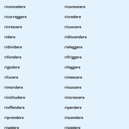
riconcedere
riconoscere
ricorreggere
ricredere
ricrescere
ricuocere
ridere
ridiscendere
ridividere
rieleggere
rifondere
rifriggere
rigodere
rileggere
rilucere
rimescere
rimordere
rinascere
rinchiudere
rincrescere
rioffendere
riperdere
riprendere
riscendere
risedere
risiedere