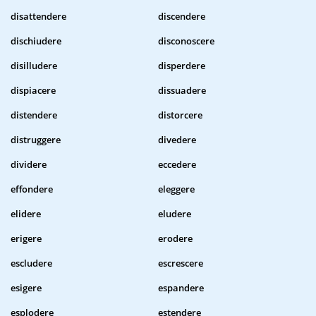
disattendere
discendere
dischiudere
disconoscere
disilludere
disperdere
dispiacere
dissuadere
distendere
distorcere
distruggere
divedere
dividere
eccedere
effondere
eleggere
elidere
eludere
erigere
erodere
escludere
escrescere
esigere
espandere
esplodere
estendere