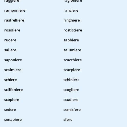
raggiere
ragioniere
ramponiere
ranciere
rastrelliere
ringhiere
rosoliere
rosticciere
rudere
sabbiere
saliere
salumiere
saponiere
scacchiere
scalmiere
scarpiere
schiere
schiniere
sciffoniere
scogliere
scopiere
scudiere
sedere
semisfere
senapiere
sfere