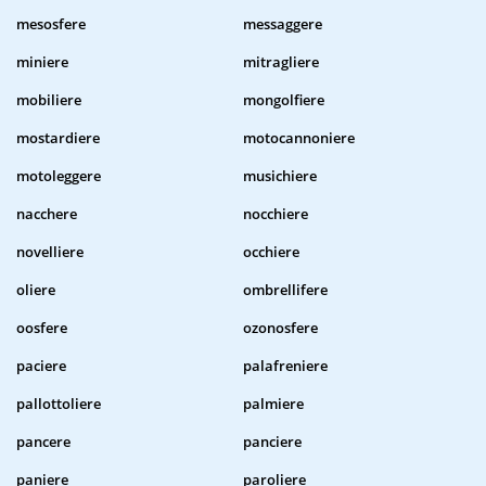
mesosfere
messaggere
miniere
mitragliere
mobiliere
mongolfiere
mostardiere
motocannoniere
motoleggere
musichiere
nacchere
nocchiere
novelliere
occhiere
oliere
ombrellifere
oosfere
ozonosfere
paciere
palafreniere
pallottoliere
palmiere
pancere
panciere
paniere
paroliere