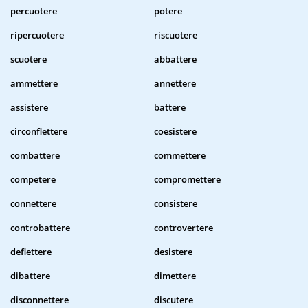
percuotere
potere
ripercuotere
riscuotere
scuotere
abbattere
ammettere
annettere
assistere
battere
circonflettere
coesistere
combattere
commettere
competere
compromettere
connettere
consistere
controbattere
controvertere
deflettere
desistere
dibattere
dimettere
disconnettere
discutere