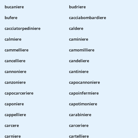
bucaniere
budriere
bufere
cacciabombardiere
cacciatorpediniere
caldere
calmiere
caminiere
cammelliere
camomilliere
cancelliere
candeliere
cannoniere
cantiniere
canzoniere
capocannoniere
capocarceriere
capoinfermiere
caponiere
capotimoniere
cappelliere
carabiniere
carcere
carceriere
carniere
cartelliere