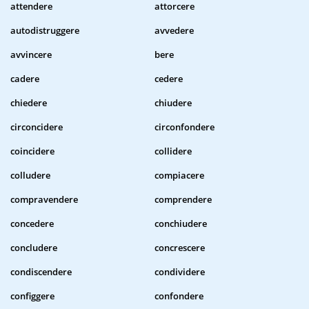
attendere
attorcere
autodistruggere
avvedere
avvincere
bere
cadere
cedere
chiedere
chiudere
circoncidere
circonfondere
coincidere
collidere
colludere
compiacere
compravendere
comprendere
concedere
conchiudere
concludere
concrescere
condiscendere
condividere
configgere
confondere