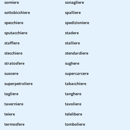
somiere
sonagliere
sottobicchiere
spalliere
specchiere
spedizioniere
sputacchiere
stadere
staffiere
stalliere
stecchiere
stendardiere
stratosfere
sughere
suocere
supercarcere
superpetroliere
tabacchiere
tagliere
tanghere
taverniere
tavoliere
teiere
telelibere
termosfere
tomboliere