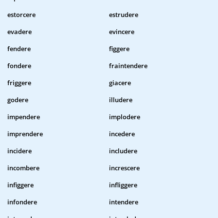
estorcere
estrudere
evadere
evincere
fendere
figgere
fondere
fraintendere
friggere
giacere
godere
illudere
impendere
implodere
imprendere
incedere
incidere
includere
incombere
increscere
infiggere
infliggere
infondere
intendere