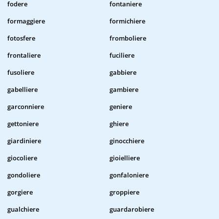
fodere
fontaniere
formaggiere
formichiere
fotosfere
fromboliere
frontaliere
fuciliere
fusoliere
gabbiere
gabelliere
gambiere
garconniere
geniere
gettoniere
ghiere
giardiniere
ginocchiere
giocoliere
gioielliere
gondoliere
gonfaloniere
gorgiere
groppiere
gualchiere
guardarobiere