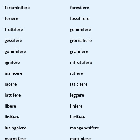
foraminifere
forestiere
foriere
fossilifere
fruttifere
gemmifere
gessifere
giornaliere
gommifere
granifere
ignifere
infruttifere
insincere
iutiere
lacere
laticifere
lattifere
leggere
libere
liniere
linifere
lucifere
lusinghiere
manganesifere
marmifere
mattiniere