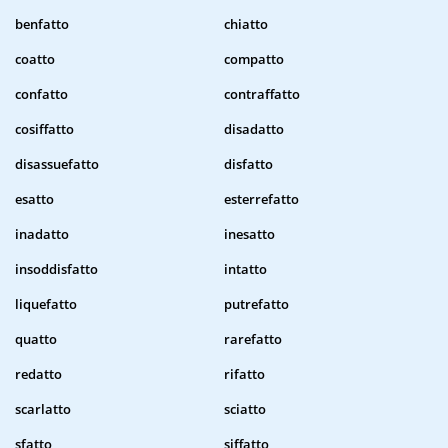
benfatto
chiatto
coatto
compatto
confatto
contraffatto
cosiffatto
disadatto
disassuefatto
disfatto
esatto
esterrefatto
inadatto
inesatto
insoddisfatto
intatto
liquefatto
putrefatto
quatto
rarefatto
redatto
rifatto
scarlatto
sciatto
sfatto
siffatto