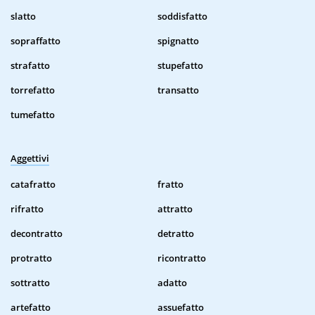
slatto
soddisfatto
sopraffatto
spignatto
strafatto
stupefatto
torrefatto
transatto
tumefatto
Aggettivi
catafratto
fratto
rifratto
attratto
decontratto
detratto
protratto
ricontratto
sottratto
adatto
artefatto
assuefatto