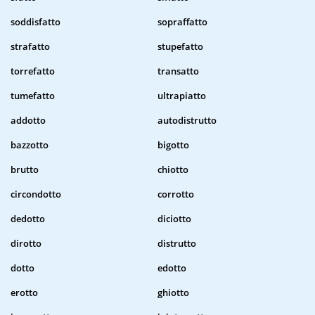
soddisfatto
sopraffatto
strafatto
stupefatto
torrefatto
transatto
tumefatto
ultrapiatto
addotto
autodistrutto
bazzotto
bigotto
brutto
chiotto
circondotto
corrotto
dedotto
diciotto
dirotto
distrutto
dotto
edotto
erotto
ghiotto