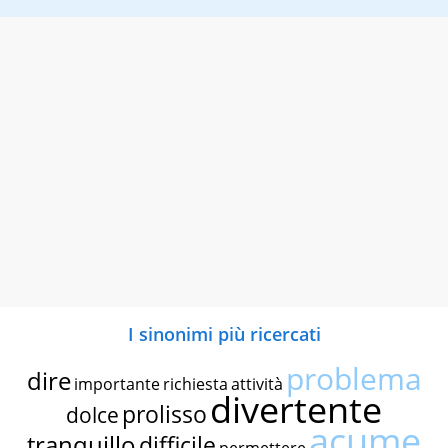
I sinonimi più ricercati
problema
dire
importante
richiesta
attività
divertente
prolisso
dolce
acume
tranquillo
difficile