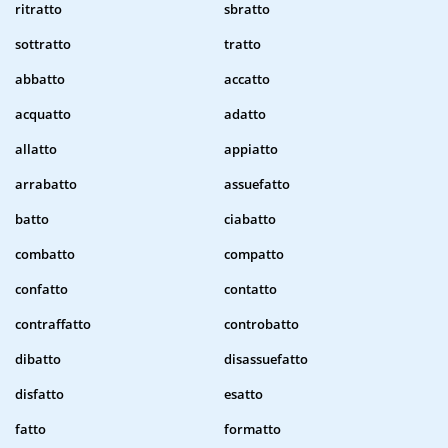
ritratto
sbratto
sottratto
tratto
abbatto
accatto
acquatto
adatto
allatto
appiatto
arrabatto
assuefatto
batto
ciabatto
combatto
compatto
confatto
contatto
contraffatto
controbatto
dibatto
disassuefatto
disfatto
esatto
fatto
formatto