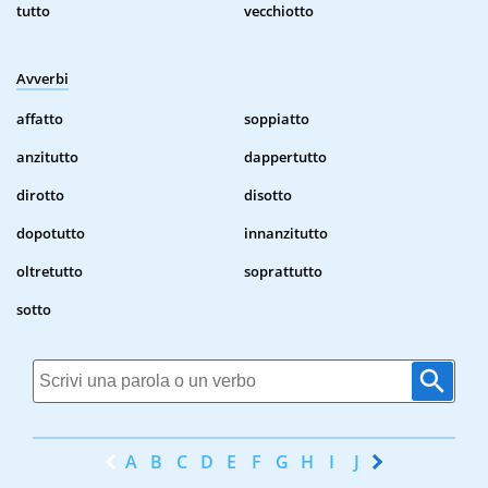
tutto
vecchiotto
Avverbi
affatto
soppiatto
anzitutto
dappertutto
dirotto
disotto
dopotutto
innanzitutto
oltretutto
soprattutto
sotto
A
B
C
D
E
F
G
H
I
J
K
L
M
N