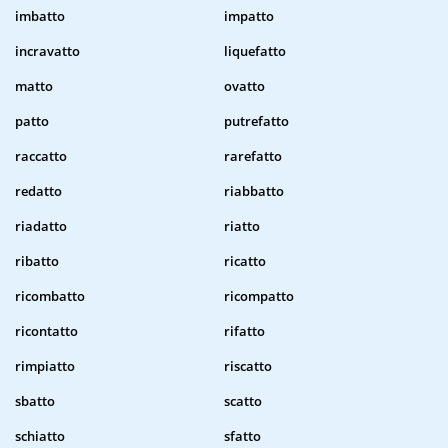
imbatto
impatto
incravatto
liquefatto
matto
ovatto
patto
putrefatto
raccatto
rarefatto
redatto
riabbatto
riadatto
riatto
ribatto
ricatto
ricombatto
ricompatto
ricontatto
rifatto
rimpiatto
riscatto
sbatto
scatto
schiatto
sfatto