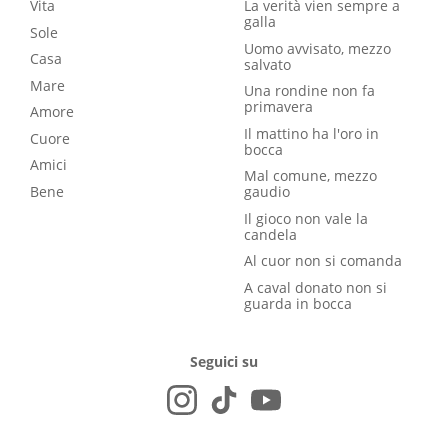
Vita
La verità vien sempre a
galla
Sole
Uomo avvisato, mezzo
Casa
salvato
Mare
Una rondine non fa
primavera
Amore
Il mattino ha l'oro in
Cuore
bocca
Amici
Mal comune, mezzo
Bene
gaudio
Il gioco non vale la
candela
Al cuor non si comanda
A caval donato non si
guarda in bocca
Seguici su