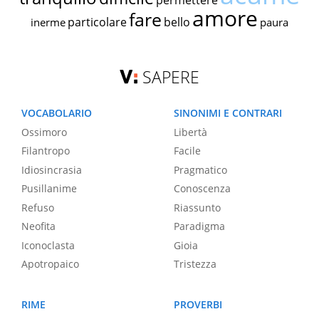
permettere
amore
fare
particolare
bello
inerme
paura
SAPERE
VOCABOLARIO
SINONIMI E CONTRARI
Ossimoro
Libertà
Filantropo
Facile
Idiosincrasia
Pragmatico
Pusillanime
Conoscenza
Refuso
Riassunto
Neofita
Paradigma
Iconoclasta
Gioia
Apotropaico
Tristezza
RIME
PROVERBI