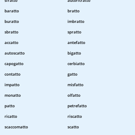
sfratto
autoritratto
baratto
bratto
buratto
imbratto
sbratto
spratto
accatto
antefatto
autoscatto
bigatto
capogatto
cerbiatto
contatto
gatto
impatto
misfatto
monatto
olfatto
patto
petrefatto
ricatto
riscatto
scaccomatto
scatto