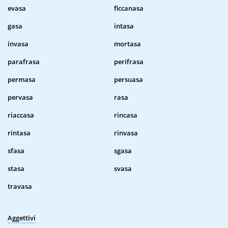
evasa
ficcanasa
gasa
intasa
invasa
mortasa
parafrasa
perifrasa
permasa
persuasa
pervasa
rasa
riaccasa
rincasa
rintasa
rinvasa
sfasa
sgasa
stasa
svasa
travasa
Aggettivi