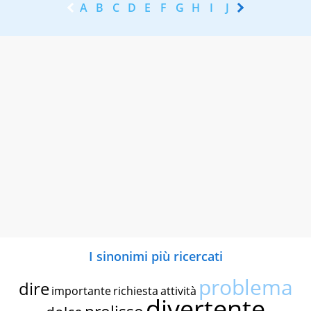
A
B
C
D
E
F
G
H
I
J
K
L
M
N
I sinonimi più ricercati
problema
dire
importante
richiesta
attività
divertente