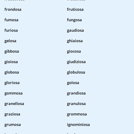
frondosa
fruticosa
fumosa
fungosa
furiosa
gaudiosa
gelosa
ghiaiosa
gibbosa
giocosa
gioiosa
giudiziosa
globosa
globulosa
gloriosa
golosa
gommosa
grandiosa
granellosa
granulosa
graziosa
grommosa
grumosa
ignominiosa