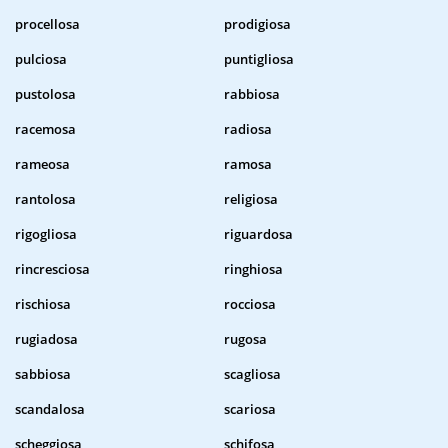
procellosa
prodigiosa
pulciosa
puntigliosa
pustolosa
rabbiosa
racemosa
radiosa
rameosa
ramosa
rantolosa
religiosa
rigogliosa
riguardosa
rincresciosa
ringhiosa
rischiosa
rocciosa
rugiadosa
rugosa
sabbiosa
scagliosa
scandalosa
scariosa
scheggiosa
schifosa