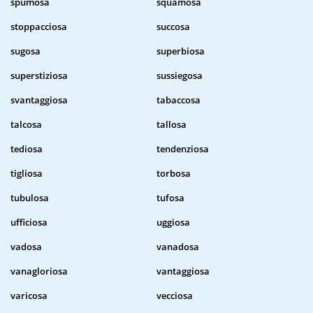
spumosa
squamosa
stoppacciosa
succosa
sugosa
superbiosa
superstiziosa
sussiegosa
svantaggiosa
tabaccosa
talcosa
tallosa
tediosa
tendenziosa
tigliosa
torbosa
tubulosa
tufosa
ufficiosa
uggiosa
vadosa
vanadosa
vanagloriosa
vantaggiosa
varicosa
vecciosa