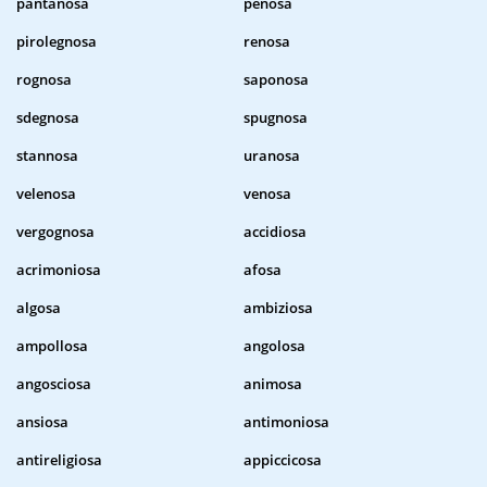
pantanosa
penosa
pirolegnosa
renosa
rognosa
saponosa
sdegnosa
spugnosa
stannosa
uranosa
velenosa
venosa
vergognosa
accidiosa
acrimoniosa
afosa
algosa
ambiziosa
ampollosa
angolosa
angosciosa
animosa
ansiosa
antimoniosa
antireligiosa
appiccicosa