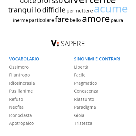
prolisso
dolce
acume
tranquillo
difficile
permettere
amore
fare
particolare
bello
inerme
paura
SAPERE
VOCABOLARIO
SINONIMI E CONTRARI
Ossimoro
Libertà
Filantropo
Facile
Idiosincrasia
Pragmatico
Pusillanime
Conoscenza
Refuso
Riassunto
Neofita
Paradigma
Iconoclasta
Gioia
Apotropaico
Tristezza