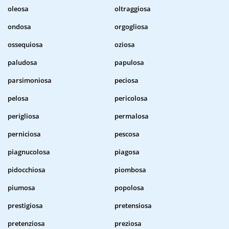
oleosa
oltraggiosa
ondosa
orgogliosa
ossequiosa
oziosa
paludosa
papulosa
parsimoniosa
peciosa
pelosa
pericolosa
perigliosa
permalosa
perniciosa
pescosa
piagnucolosa
piagosa
pidocchiosa
piombosa
piumosa
popolosa
prestigiosa
pretensiosa
pretenziosa
preziosa