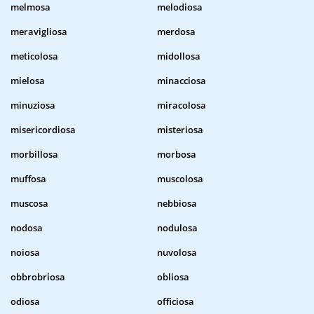
melmosa
melodiosa
meravigliosa
merdosa
meticolosa
midollosa
mielosa
minacciosa
minuziosa
miracolosa
misericordiosa
misteriosa
morbillosa
morbosa
muffosa
muscolosa
muscosa
nebbiosa
nodosa
nodulosa
noiosa
nuvolosa
obbrobriosa
obliosa
odiosa
officiosa