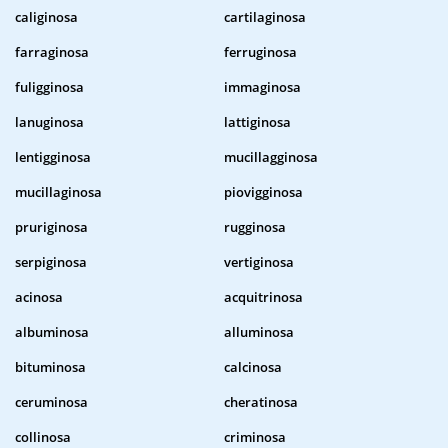
caliginosa
cartilaginosa
farraginosa
ferruginosa
fuligginosa
immaginosa
lanuginosa
lattiginosa
lentigginosa
mucillagginosa
mucillaginosa
piovigginosa
pruriginosa
rugginosa
serpiginosa
vertiginosa
acinosa
acquitrinosa
albuminosa
alluminosa
bituminosa
calcinosa
ceruminosa
cheratinosa
collinosa
criminosa