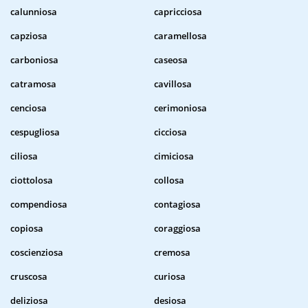
calunniosa
capricciosa
capziosa
caramellosa
carboniosa
caseosa
catramosa
cavillosa
cenciosa
cerimoniosa
cespugliosa
cicciosa
ciliosa
cimiciosa
ciottolosa
collosa
compendiosa
contagiosa
copiosa
coraggiosa
coscienziosa
cremosa
cruscosa
curiosa
deliziosa
desiosa