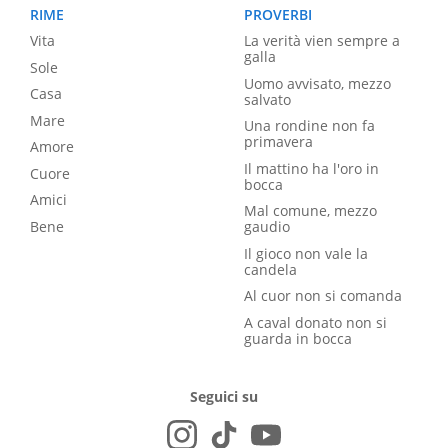
RIME
PROVERBI
Vita
La verità vien sempre a
galla
Sole
Uomo avvisato, mezzo
Casa
salvato
Mare
Una rondine non fa
primavera
Amore
Il mattino ha l'oro in
Cuore
bocca
Amici
Mal comune, mezzo
Bene
gaudio
Il gioco non vale la
candela
Al cuor non si comanda
A caval donato non si
guarda in bocca
Seguici su