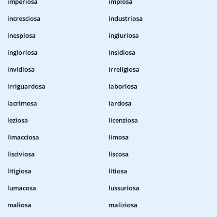
imperiosa
implosa
incresciosa
industriosa
inesplosa
ingiuriosa
ingloriosa
insidiosa
invidiosa
irreligiosa
irriguardosa
laboriosa
lacrimosa
lardosa
leziosa
licenziosa
limacciosa
limosa
lisciviosa
liscosa
litigiosa
litiosa
lumacosa
lussuriosa
maliosa
maliziosa