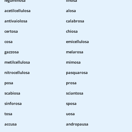
leguminosa
linosa
acetilcellulosa
alosa
antivaiolosa
calabrosa
certosa
chiosa
cosa
emicellulosa
gazzosa
melarosa
metilcellulosa
mimosa
nitrocellulosa
pasquarosa
posa
prosa
scabiosa
sciantosa
sinforosa
sposa
tosa
uosa
accusa
andropausa