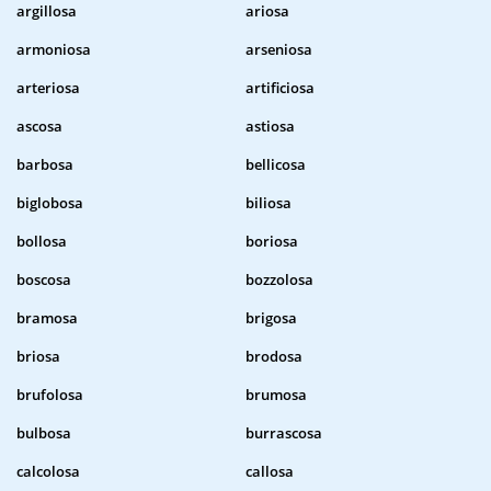
argillosa
ariosa
armoniosa
arseniosa
arteriosa
artificiosa
ascosa
astiosa
barbosa
bellicosa
biglobosa
biliosa
bollosa
boriosa
boscosa
bozzolosa
bramosa
brigosa
briosa
brodosa
brufolosa
brumosa
bulbosa
burrascosa
calcolosa
callosa