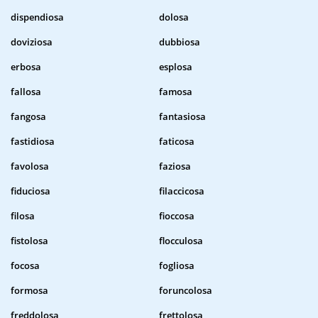
dispendiosa
dolosa
doviziosa
dubbiosa
erbosa
esplosa
fallosa
famosa
fangosa
fantasiosa
fastidiosa
faticosa
favolosa
faziosa
fiduciosa
filaccicosa
filosa
fioccosa
fistolosa
flocculosa
focosa
fogliosa
formosa
foruncolosa
freddolosa
frettolosa