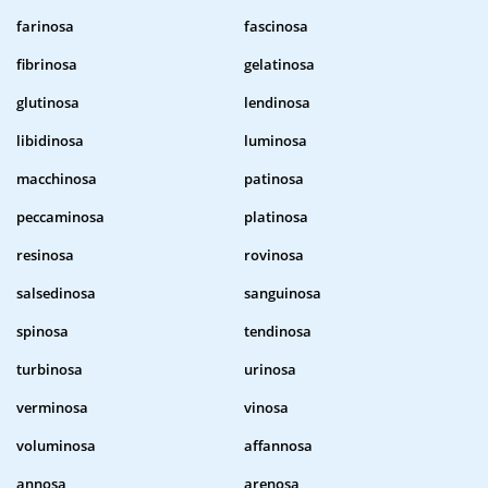
farinosa
fascinosa
fibrinosa
gelatinosa
glutinosa
lendinosa
libidinosa
luminosa
macchinosa
patinosa
peccaminosa
platinosa
resinosa
rovinosa
salsedinosa
sanguinosa
spinosa
tendinosa
turbinosa
urinosa
verminosa
vinosa
voluminosa
affannosa
annosa
arenosa