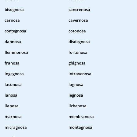
bisognosa
cancrenosa
carnosa
cavernosa
contegnosa
cotonosa
dannosa
disdegnosa
flemmonosa
fortunosa
franosa
ghignosa
ingegnosa
intravenosa
lacunosa
lagnosa
lanosa
legnosa
lianosa
lichenosa
marnosa
membranosa
micragnosa
montagnosa