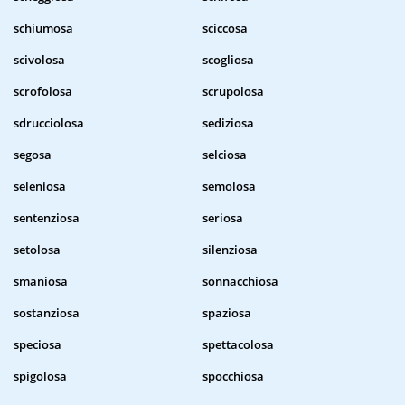
schiumosa
sciccosa
scivolosa
scogliosa
scrofolosa
scrupolosa
sdrucciolosa
sediziosa
segosa
selciosa
seleniosa
semolosa
sentenziosa
seriosa
setolosa
silenziosa
smaniosa
sonnacchiosa
sostanziosa
spaziosa
speciosa
spettacolosa
spigolosa
spocchiosa