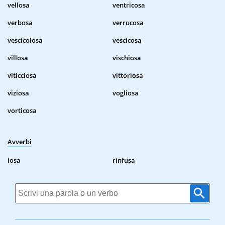
vellosa
ventricosa
verbosa
verrucosa
vescicolosa
vescicosa
villosa
vischiosa
viticciosa
vittoriosa
viziosa
vogliosa
vorticosa
Avverbi
iosa
rinfusa