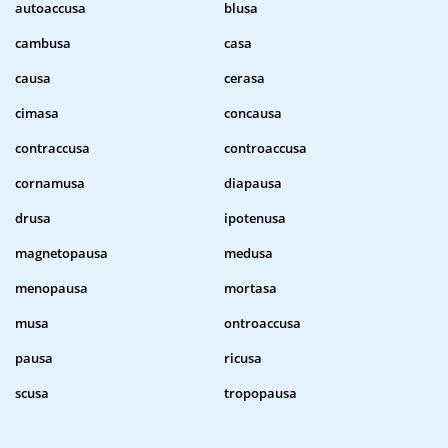
autoaccusa
blusa
cambusa
casa
causa
cerasa
cimasa
concausa
contraccusa
controaccusa
cornamusa
diapausa
drusa
ipotenusa
magnetopausa
medusa
menopausa
mortasa
musa
ontroaccusa
pausa
ricusa
scusa
tropopausa