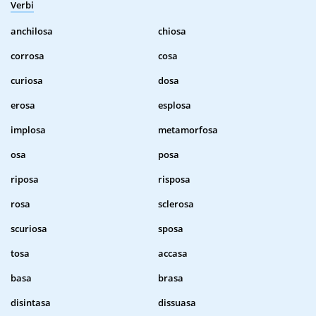
Verbi
anchilosa
chiosa
corrosa
cosa
curiosa
dosa
erosa
esplosa
implosa
metamorfosa
osa
posa
riposa
risposa
rosa
sclerosa
scuriosa
sposa
tosa
accasa
basa
brasa
disintasa
dissuasa