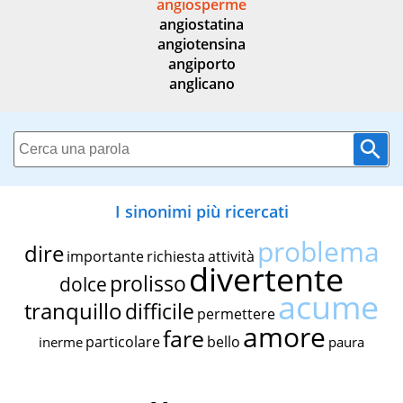
angiosperme
angiostatina
angiotensina
angiporto
anglicano
I sinonimi più ricercati
problema
dire
importante
richiesta
attività
divertente
prolisso
dolce
acume
tranquillo
difficile
permettere
amore
fare
particolare
bello
inerme
paura