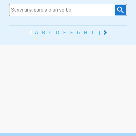
A
B
C
D
E
F
G
H
I
J
K
L
M
N