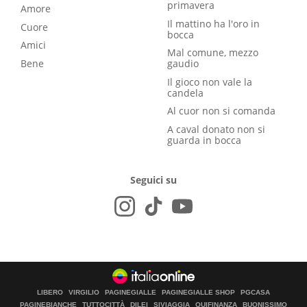
primavera
Amore
Il mattino ha l'oro in
Cuore
bocca
Amici
Mal comune, mezzo
Bene
gaudio
Il gioco non vale la
candela
Al cuor non si comanda
A caval donato non si
guarda in bocca
Seguici su
LIBERO
VIRGILIO
PAGINEGIALLE
PAGINEGIALLE SHOP
PGCASA
PAGINEBIANCHE
TUTTOCITTÀ
DILEI
SIVIAGGIA
QUIFINANZA
BUONISSIMO