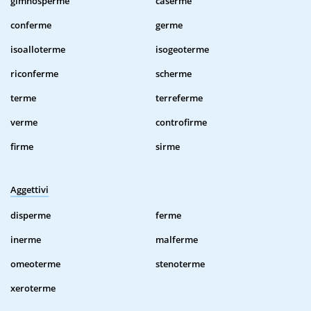
gimnosperme
caserme
conferme
germe
isoalloterme
isogeoterme
riconferme
scherme
terme
terreferme
verme
controfirme
firme
sirme
Aggettivi
disperme
ferme
inerme
malferme
omeoterme
stenoterme
xeroterme