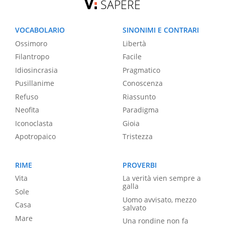
SAPERE
VOCABOLARIO
SINONIMI E CONTRARI
Ossimoro
Libertà
Filantropo
Facile
Idiosincrasia
Pragmatico
Pusillanime
Conoscenza
Refuso
Riassunto
Neofita
Paradigma
Iconoclasta
Gioia
Apotropaico
Tristezza
RIME
PROVERBI
Vita
La verità vien sempre a
galla
Sole
Uomo avvisato, mezzo
Casa
salvato
Mare
Una rondine non fa