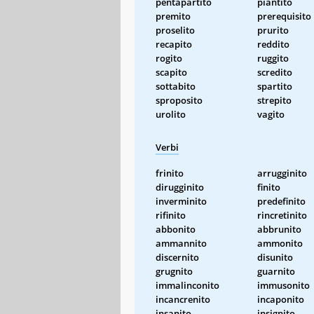
pentapartito
piantito
premito
prerequisito
proselito
prurito
recapito
reddito
rogito
ruggito
scapito
scredito
sottabito
spartito
sproposito
strepito
urolito
vagito
Verbi
frinito
arrugginito
dirugginito
finito
inverminito
predefinito
rifinito
rincretinito
abbonito
abbrunito
ammannito
ammonito
discernito
disunito
grugnito
guarnito
immalinconito
immusonito
incancrenito
incaponito
insanito
insignito