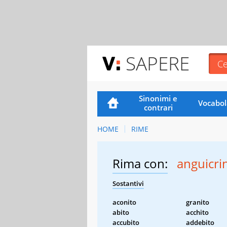
SAPERE
Sinonimi e
Vocabol
contrari
HOME
RIME
Rima con:
anguicri
Sostantivi
aconito
granito
abito
acchito
accubito
addebito