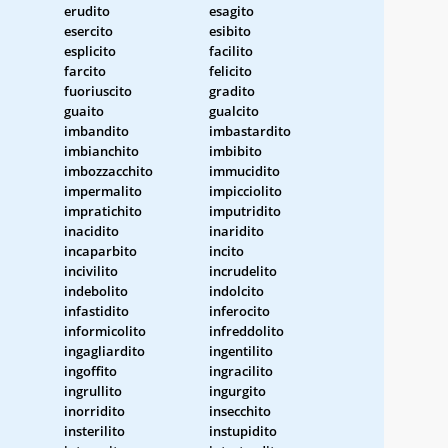
erudito
esagito
esercito
esibito
esplicito
facilito
farcito
felicito
fuoriuscito
gradito
guaito
gualcito
imbandito
imbastardito
imbianchito
imbibito
imbozzacchito
immucidito
impermalito
impicciolito
impratichito
imputridito
inacidito
inaridito
incaparbito
incito
incivilito
incrudelito
indebolito
indolcito
infastidito
inferocito
informicolito
infreddolito
ingagliardito
ingentilito
ingoffito
ingracilito
ingrullito
ingurgito
inorridito
insecchito
insterilito
instupidito