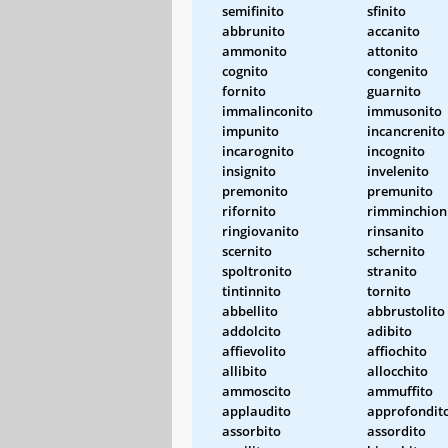
semifinito
sfinito
abbrunito
accanito
ammonito
attonito
cognito
congenito
fornito
guarnito
immalinconito
immusonito
impunito
incancrenito
incarognito
incognito
insignito
invelenito
premonito
premunito
rifornito
rimminchion
ringiovanito
rinsanito
scernito
schernito
spoltronito
stranito
tintinnito
tornito
abbellito
abbrustolito
addolcito
adibito
affievolito
affiochito
allibito
allocchito
ammoscito
ammuffito
applaudito
approfondit
assorbito
assordito