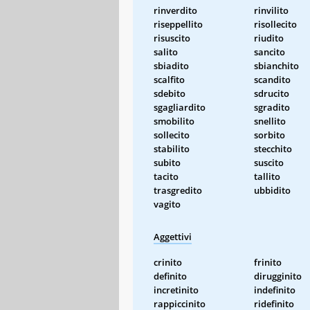
rinverdito
rinvilito
riseppellito
risollecito
risuscito
riudito
salito
sancito
sbiadito
sbianchito
scalfito
scandito
sdebito
sdrucito
sgagliardito
sgradito
smobilito
snellito
sollecito
sorbito
stabilito
stecchito
subito
suscito
tacito
tallito
trasgredito
ubbidito
vagito
Aggettivi
crinito
frinito
definito
dirugginito
incretinito
indefinito
rappiccinito
ridefinito