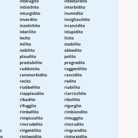
interagito
intestardito
intisichito
intorbidito
inturgidito
inumidito
inverdito
invigliacchito
inzotichito
irrancidito
isterilito
istupidito
lecito
licito
milito
mobilito
nobilito
obbedito
plaudito
polito
prestabilito
progredito
raddolcito
raggentilito
rammorbidito
rancidito
recito
redito
riabbellito
riabilito
riapplaudito
riarricchito
ribadito
ribollito
rifuggito
rigurgito
rimbellito
rimbiondito
rimpiccolito
rimuggito
rincrudelito
rincrudito
o
ringentilito
ringrandito
to
rintiepidito
rintorpidito