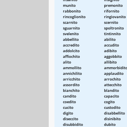
munito
premonito
rabbonito
rifornito
rincoglionito
ringiovanito
scarnito
scernito
sguarnito
spoltronito
svelenito
tintinnito
abbellito
abilito
accredito
accudito
addolcito
adibito
affiochito
aggobbito
alito
allibito
ammollito
ammorbidit
annichilito
applaudito
arricchito
arrochito
assordito
attecchito
bianchito
blandito
candito
capacito
coedito
cogito
cucito
custodito
digito
disabbellito
diseccito
disinibito
disubbidito
dubito