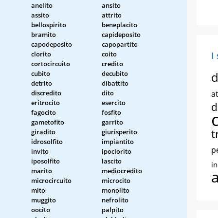
anelito
ansito
assito
attrito
bellospirito
beneplacito
bramito
capideposito
capodeposito
capopartito
clorito
coito
I
cortocircuito
credito
cubito
decubito
d
detrito
dibattito
discredito
dito
at
eritrocito
esercito
d
fagocito
fosfito
gametofito
garrito
t
giradito
giurisperito
idrosolfito
impiantito
p
invito
ipoclorito
iposolfito
lascito
i
marito
mediocredito
microcircuito
microcito
mito
monolito
muggito
nefrolito
oocito
palpito