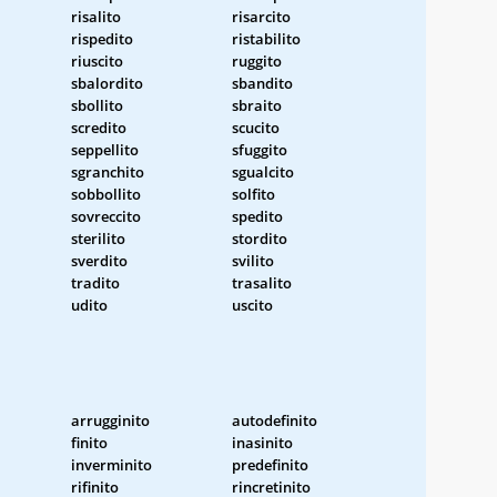
risalito
risarcito
rispedito
ristabilito
riuscito
ruggito
sbalordito
sbandito
sbollito
sbraito
scredito
scucito
seppellito
sfuggito
sgranchito
sgualcito
sobbollito
solfito
sovreccito
spedito
sterilito
stordito
sverdito
svilito
tradito
trasalito
udito
uscito
arrugginito
autodefinito
finito
inasinito
inverminito
predefinito
rifinito
rincretinito