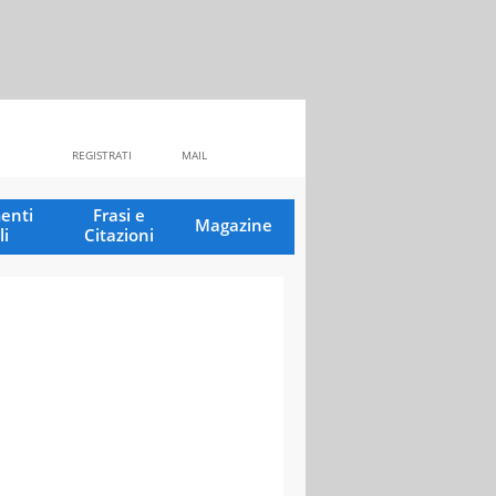
REGISTRATI
MAIL
enti
Frasi e
Magazine
li
Citazioni