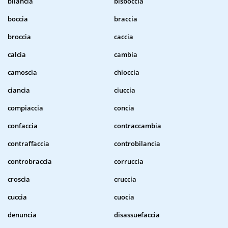
bilancia
bisboccia
boccia
braccia
broccia
caccia
calcia
cambia
camoscia
chioccia
ciancia
ciuccia
compiaccia
concia
confaccia
contraccambia
contraffaccia
controbilancia
controbraccia
corruccia
croscia
cruccia
cuccia
cuocia
denuncia
disassuefaccia