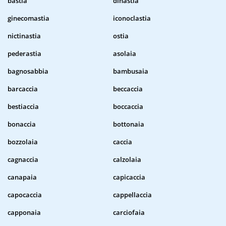
bastia
dinastia
ginecomastia
iconoclastia
nictinastia
ostia
pederastia
asolaia
bagnosabbia
bambusaia
barcaccia
beccaccia
bestiaccia
boccaccia
bonaccia
bottonaia
bozzolaia
caccia
cagnaccia
calzolaia
canapaia
capicaccia
capocaccia
cappellaccia
capponaia
carciofaia