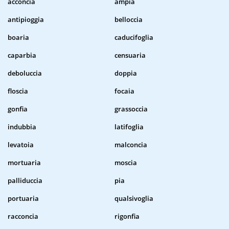
acconcia
ampia
antipioggia
belloccia
boaria
caducifoglia
caparbia
censuaria
deboluccia
doppia
floscia
focaia
gonfia
grassoccia
indubbia
latifoglia
levatoia
malconcia
mortuaria
moscia
palliduccia
pia
portuaria
qualsivoglia
racconcia
rigonfia