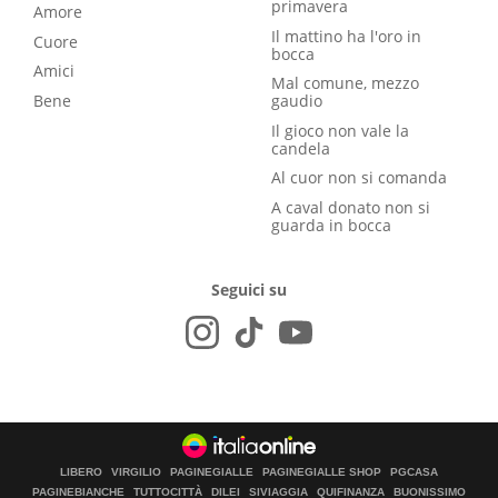
primavera
Amore
Il mattino ha l'oro in
Cuore
bocca
Amici
Mal comune, mezzo
Bene
gaudio
Il gioco non vale la
candela
Al cuor non si comanda
A caval donato non si
guarda in bocca
Seguici su
LIBERO
VIRGILIO
PAGINEGIALLE
PAGINEGIALLE SHOP
PGCASA
PAGINEBIANCHE
TUTTOCITTÀ
DILEI
SIVIAGGIA
QUIFINANZA
BUONISSIMO