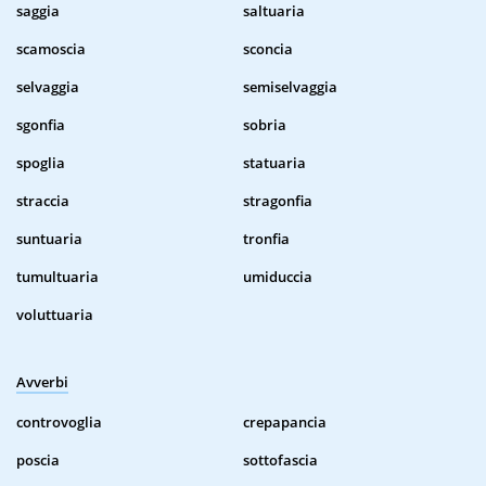
saggia
saltuaria
scamoscia
sconcia
selvaggia
semiselvaggia
sgonfia
sobria
spoglia
statuaria
straccia
stragonfia
suntuaria
tronfia
tumultuaria
umiduccia
voluttuaria
Avverbi
controvoglia
crepapancia
poscia
sottofascia