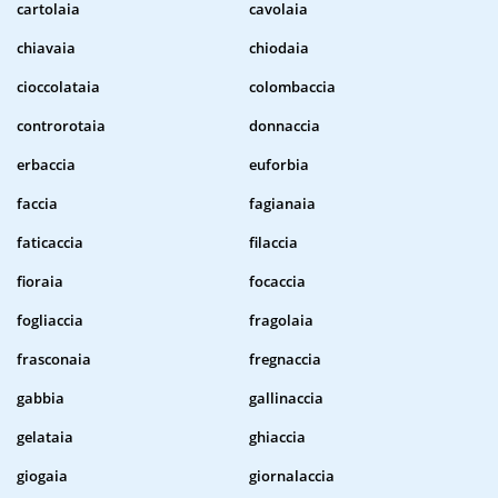
cartolaia
cavolaia
chiavaia
chiodaia
cioccolataia
colombaccia
controrotaia
donnaccia
erbaccia
euforbia
faccia
fagianaia
faticaccia
filaccia
fioraia
focaccia
fogliaccia
fragolaia
frasconaia
fregnaccia
gabbia
gallinaccia
gelataia
ghiaccia
giogaia
giornalaccia