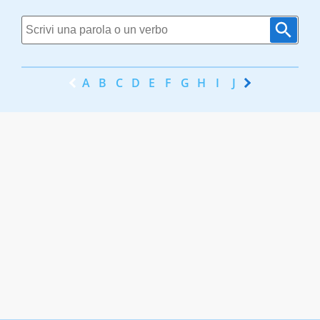
A
B
C
D
E
F
G
H
I
J
K
L
M
N