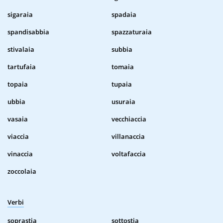
sigaraia
spadaia
spandisabbia
spazzaturaia
stivalaia
subbia
tartufaia
tomaia
topaia
tupaia
ubbia
usuraia
vasaia
vecchiaccia
viaccia
villanaccia
vinaccia
voltafaccia
zoccolaia
Verbi
soprastia
sottostia