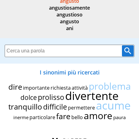
angusto
angustiosamente
angustioso
angusto
ani
I sinonimi più ricercati
problema
dire
importante
richiesta
attività
divertente
prolisso
dolce
acume
tranquillo
difficile
permettere
amore
fare
particolare
bello
inerme
paura