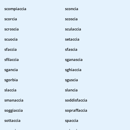
scompiaccia
sconcia
scorcia
scoscia
scroscia
sculaccia
scuocia
setaccia
sfaccia
sfascia
sfilaccia
sganascia
sgancia
sghiaccia
sgorbia
sguscia
slaccia
slancia
smanaccia
soddisfaccia
soggiaccia
sopraffaccia
sottaccia
spaccia