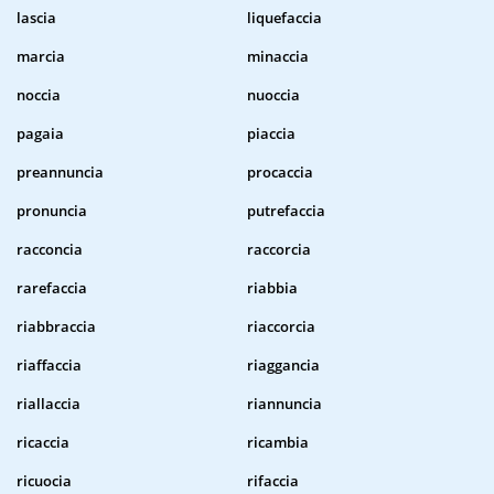
lascia
liquefaccia
marcia
minaccia
noccia
nuoccia
pagaia
piaccia
preannuncia
procaccia
pronuncia
putrefaccia
racconcia
raccorcia
rarefaccia
riabbia
riabbraccia
riaccorcia
riaffaccia
riaggancia
riallaccia
riannuncia
ricaccia
ricambia
ricuocia
rifaccia