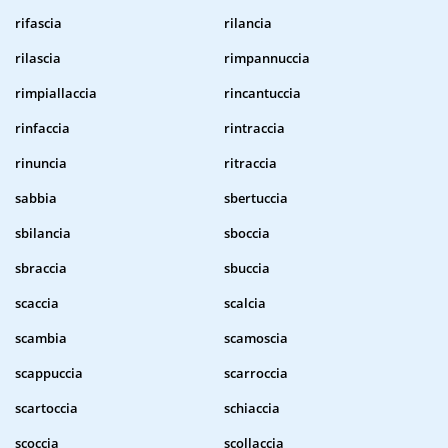
rifascia
rilancia
rilascia
rimpannuccia
rimpiallaccia
rincantuccia
rinfaccia
rintraccia
rinuncia
ritraccia
sabbia
sbertuccia
sbilancia
sboccia
sbraccia
sbuccia
scaccia
scalcia
scambia
scamoscia
scappuccia
scarroccia
scartoccia
schiaccia
scoccia
scollaccia