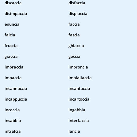
discaccia
disfaccia
disimpaccia
dispiaccia
enuncia
faccia
falcia
fascia
fruscia
ghiaccia
giaccia
goccia
imbraccia
imbroncia
impaccia
impiallaccia
incannuccia
incantuccia
incappuccia
incartoccia
incoccia
ingabbia
insabbia
interfaccia
intralcia
lancia