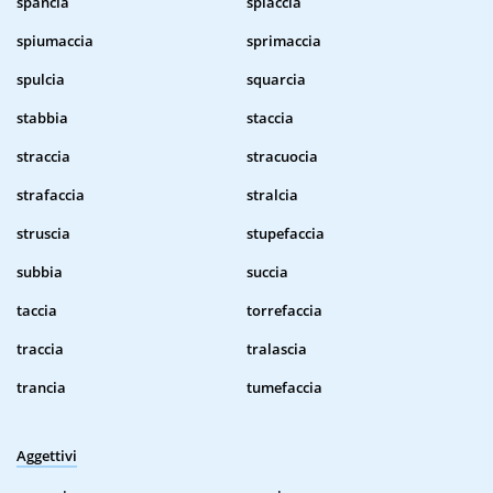
spancia
spiaccia
spiumaccia
sprimaccia
spulcia
squarcia
stabbia
staccia
straccia
stracuocia
strafaccia
stralcia
struscia
stupefaccia
subbia
succia
taccia
torrefaccia
traccia
tralascia
trancia
tumefaccia
Aggettivi