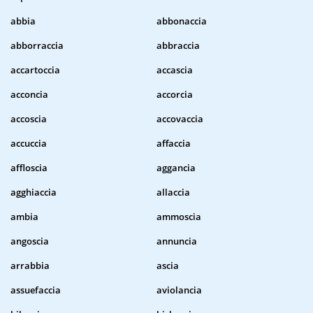
abbia
abbonaccia
abborraccia
abbraccia
accartoccia
accascia
acconcia
accorcia
accoscia
accovaccia
accuccia
affaccia
affloscia
aggancia
agghiaccia
allaccia
ambia
ammoscia
angoscia
annuncia
arrabbia
ascia
assuefaccia
aviolancia