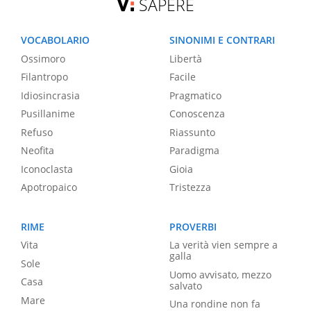
SAPERE
VOCABOLARIO
SINONIMI E CONTRARI
Ossimoro
Libertà
Filantropo
Facile
Idiosincrasia
Pragmatico
Pusillanime
Conoscenza
Refuso
Riassunto
Neofita
Paradigma
Iconoclasta
Gioia
Apotropaico
Tristezza
RIME
PROVERBI
Vita
La verità vien sempre a
galla
Sole
Uomo avvisato, mezzo
Casa
salvato
Mare
Una rondine non fa