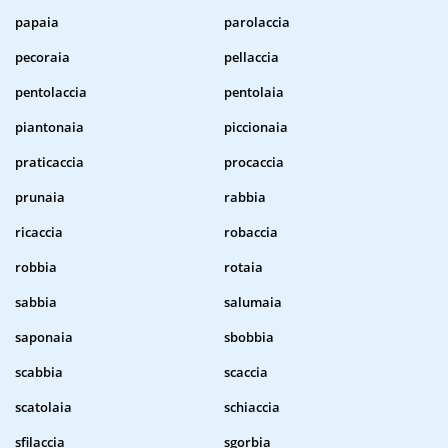
papaia
parolaccia
pecoraia
pellaccia
pentolaccia
pentolaia
piantonaia
piccionaia
praticaccia
procaccia
prunaia
rabbia
ricaccia
robaccia
robbia
rotaia
sabbia
salumaia
saponaia
sbobbia
scabbia
scaccia
scatolaia
schiaccia
sfilaccia
sgorbia