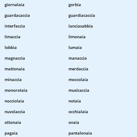
giornalaia
gorbia
guardacaccia
guardiacaccia
interfaccia
lanciasabbia
limaccia
limonaia
lobbia
lumaia
magnaccia
manaccia
mattonaia
merdaccia
minaccia
moccolaia
monorotaia
musicaccia
nocciolaia
notaia
nuvolaccia
occhialaia
ottonaia
ovaia
pagaia
pantalonaia