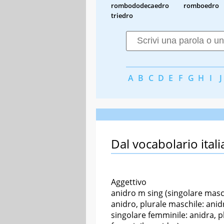
rombododecaedro
romboedro
triedro
A
B
C
D
E
F
G
H
I
J
Dal vocabolario itali
Aggettivo
anidro m sing (singolare masc
anidro, plurale maschile: anidr
singolare femminile: anidra, p