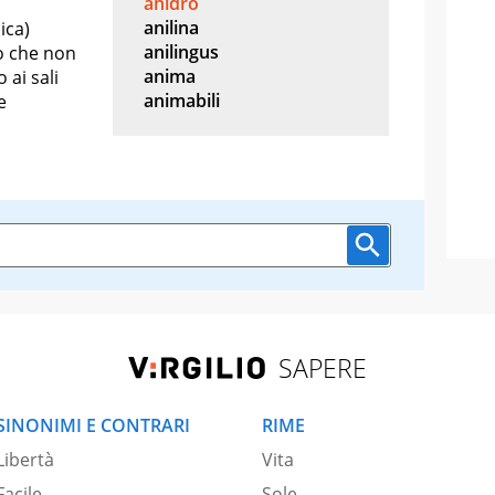
anidro
anilina
ica)
anilingus
o che non
anima
 ai sali
animabili
e
SAPERE
SINONIMI E CONTRARI
RIME
Libertà
Vita
Facile
Sole