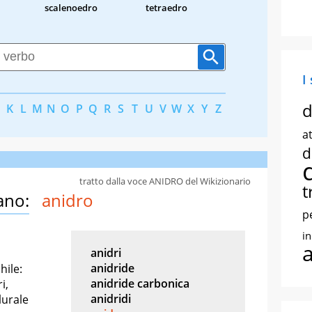
scalenoedro
tetraedro
I
d
K
L
M
N
O
P
Q
R
S
T
U
V
W
X
Y
Z
at
d
tratto dalla voce ANIDRO del Wikizionario
t
ano:
anidro
p
i
anidri
anidride
hile:
anidride carbonica
i,
anidridi
lurale