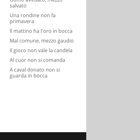
salvato
Una rondine non fa
primavera
Il mattino ha l'oro in bocca
Mal comune, mezzo gaudio
Il gioco non vale la candela
Al cuor non si comanda
A caval donato non si
guarda in bocca