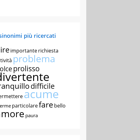
 sinonimi più ricercati
ire
importante
richiesta
problema
tività
prolisso
olce
divertente
ranquillo
difficile
acume
ermettere
fare
particolare
bello
nerme
amore
paura