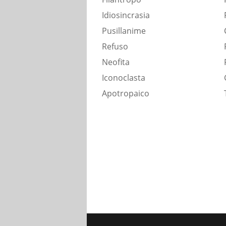
Idiosincrasia
Pusillanime
Refuso
Neofita
Iconoclasta
Apotropaico