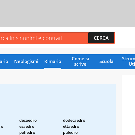
Come si
Strum
ario
Neologismi
Rimario
Scuola
scrive
Uti
decaedro
dodecaedro
ro
esaedro
ettaedro
poliedro
puledro