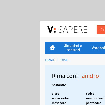
SAPERE
Sinonimi e
Vocabol
contrari
HOME
RIME
Rima con:
anidro
Sostantivi
sidro
cedro
endecaedro
esacisottaed
icosaedro
pentaedro