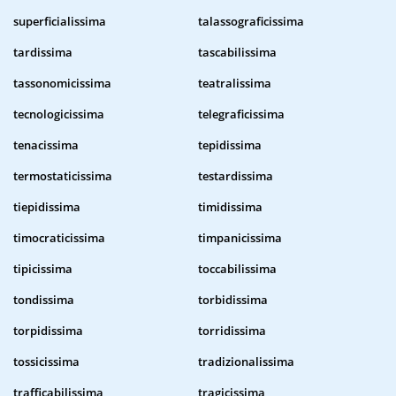
superficialissima
talassograficissima
tardissima
tascabilissima
tassonomicissima
teatralissima
tecnologicissima
telegraficissima
tenacissima
tepidissima
termostaticissima
testardissima
tiepidissima
timidissima
timocraticissima
timpanicissima
tipicissima
toccabilissima
tondissima
torbidissima
torpidissima
torridissima
tossicissima
tradizionalissima
trafficabilissima
tragicissima