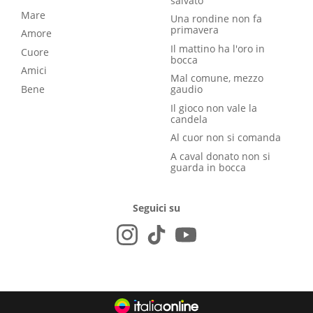
salvato
Mare
Una rondine non fa
primavera
Amore
Il mattino ha l'oro in
Cuore
bocca
Amici
Mal comune, mezzo
Bene
gaudio
Il gioco non vale la
candela
Al cuor non si comanda
A caval donato non si
guarda in bocca
Seguici su