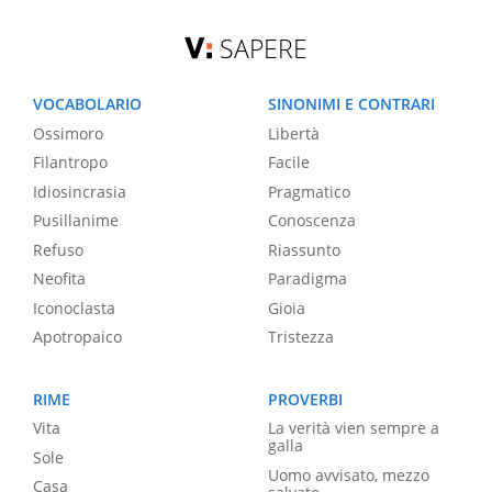
SAPERE
VOCABOLARIO
SINONIMI E CONTRARI
Ossimoro
Libertà
Filantropo
Facile
Idiosincrasia
Pragmatico
Pusillanime
Conoscenza
Refuso
Riassunto
Neofita
Paradigma
Iconoclasta
Gioia
Apotropaico
Tristezza
RIME
PROVERBI
Vita
La verità vien sempre a
galla
Sole
Uomo avvisato, mezzo
Casa