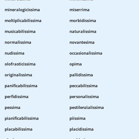
mineralogicissima
miserrima
moltiplicabilissima
morbidissima
musicabilissima
naturalissima
normalissima
novantesima
nudissima
occasionalissima
olofrasticissima
opima
originalissima
pallidissima
panificabilissima
peccabilissima
perfidissima
personalissima
pessima
pestilenzialissima
pianificabilissima
piissima
placabilissima
placidissima