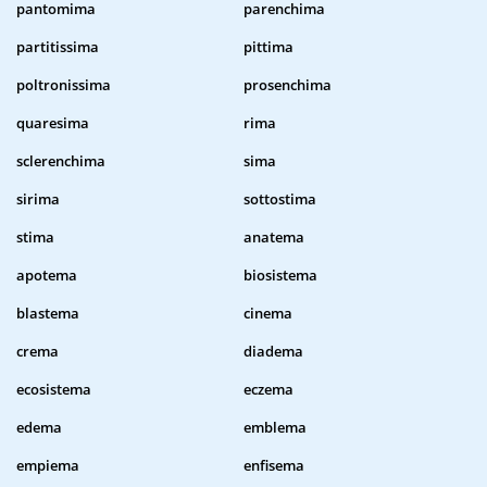
pantomima
parenchima
partitissima
pittima
poltronissima
prosenchima
quaresima
rima
sclerenchima
sima
sirima
sottostima
stima
anatema
apotema
biosistema
blastema
cinema
crema
diadema
ecosistema
eczema
edema
emblema
empiema
enfisema