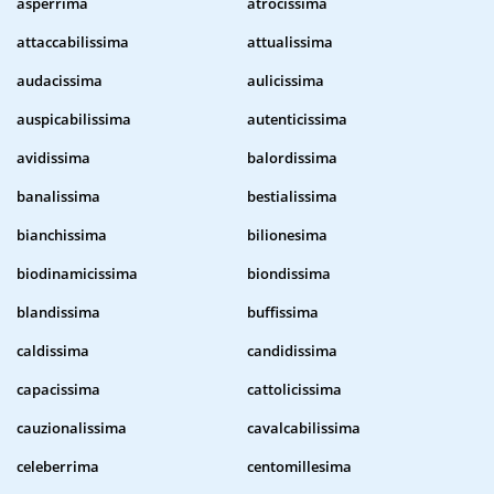
asperrima
atrocissima
attaccabilissima
attualissima
audacissima
aulicissima
auspicabilissima
autenticissima
avidissima
balordissima
banalissima
bestialissima
bianchissima
bilionesima
biodinamicissima
biondissima
blandissima
buffissima
caldissima
candidissima
capacissima
cattolicissima
cauzionalissima
cavalcabilissima
celeberrima
centomillesima