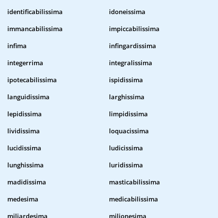
identificabilissima
idoneissima
immancabilissima
impiccabilissima
infima
infingardissima
integerrima
integralissima
ipotecabilissima
ispidissima
languidissima
larghissima
lepidissima
limpidissima
lividissima
loquacissima
lucidissima
ludicissima
lunghissima
luridissima
madidissima
masticabilissima
medesima
medicabilissima
miliardesima
milionesima