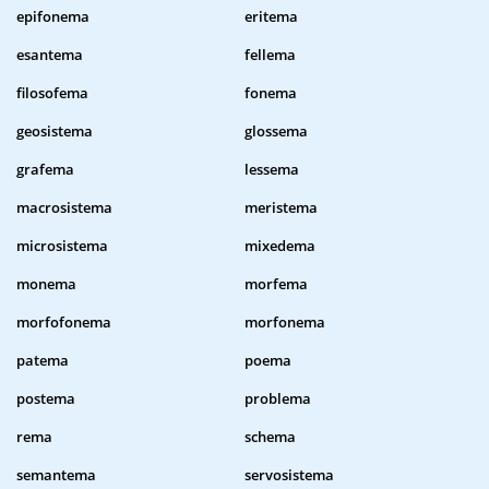
epifonema
eritema
esantema
fellema
filosofema
fonema
geosistema
glossema
grafema
lessema
macrosistema
meristema
microsistema
mixedema
monema
morfema
morfofonema
morfonema
patema
poema
postema
problema
rema
schema
semantema
servosistema