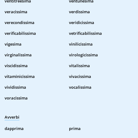
ventitreesima
ventunesima
veracissima
verdissima
verecondissima
veridicissima
verificabilissima
vetrificabilissima
vigesima
vinilicissima
virginalissima
virologicissima
viscidissima
vitalissima
vitaminicissima
vivacissima
vividissima
vocalissima
voracissima
Avverbi
dapprima
prima