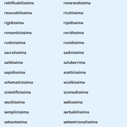
rettificabilissima
reverendissima
revocabilissima
ricchissima
rigidissima
ripidissima
romanticissima
roridissima
rusticissima
ruvidissima
sacralissima
sadicissima
saldissima
saluberrima
sapidissima
scetticissima
schematicissima
scialbissima
scientificissima
scomodissima
secchissima
sedicesima
semplicissima
serbabilissima
settantesima
settentrionalissima