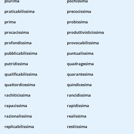
plurima
pochissima
praticabilissima
precocissima
prima
probissima
procacissima
produttivisticissima
profondissima
provocabilissima
pubblicabilissima
puntualissima
putridissima
quadragesima
qualificabilissima
quarantesima
quattordicesima
quindicesima
rachiticissima
rancidissima
rapacissima
rapidissima
razionalissima
realissima
replicabilissima
restiissima