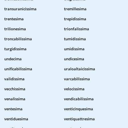
transuranicissima
tremillesima
trentesima
trepidissima
trilionesima
trionfalissima
troncabilissima
tumidissima
turgidissima
umidissima
undecima
undicesima
unificabilissima
uraloaltaicissima
validissima
varcabilissima
vecchissima
velocissima
venalissima
vendicabilissima
ventesima
venticinquesima
ventiduesima
ventiquattresima