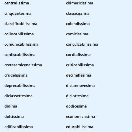
centralissima
chimericissima
cinquantesima
classicissima
classificabilissima
colendissima
collocabilissima
comicissima
comunicabilissima
conculcabilissima
confiscabilissima
cordialissima
cretesemiceneissima
criticabilissima
crudelissima
decimillesima
deprecabilissima
diciannovesima
diciassettesima
diciottesima
didima
dodicesima
dolcissima
economicissima
edificabilissima
educabilissima