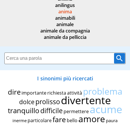
anilingus
anima
animabili
animale
animale da compagnia
animale da pelliccia
I sinonimi più ricercati
problema
dire
importante
richiesta
attività
divertente
prolisso
dolce
acume
tranquillo
difficile
permettere
amore
fare
particolare
bello
inerme
paura