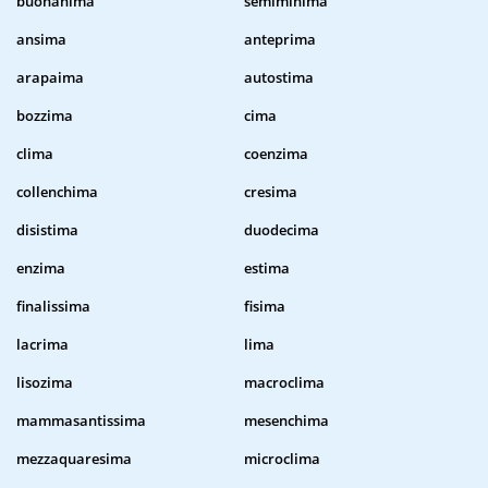
buonanima
semiminima
ansima
anteprima
arapaima
autostima
bozzima
cima
clima
coenzima
collenchima
cresima
disistima
duodecima
enzima
estima
finalissima
fisima
lacrima
lima
lisozima
macroclima
mammasantissima
mesenchima
mezzaquaresima
microclima