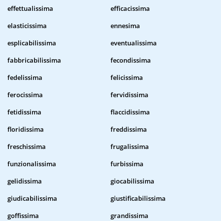
effettualissima
efficacissima
elasticissima
ennesima
esplicabilissima
eventualissima
fabbricabilissima
fecondissima
fedelissima
felicissima
ferocissima
fervidissima
fetidissima
flaccidissima
floridissima
freddissima
freschissima
frugalissima
funzionalissima
furbissima
gelidissima
giocabilissima
giudicabilissima
giustificabilissima
goffissima
grandissima