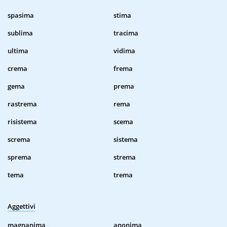
spasima
stima
sublima
tracima
ultima
vidima
crema
frema
gema
prema
rastrema
rema
risistema
scema
screma
sistema
sprema
strema
tema
trema
Aggettivi
magnanima
anonima