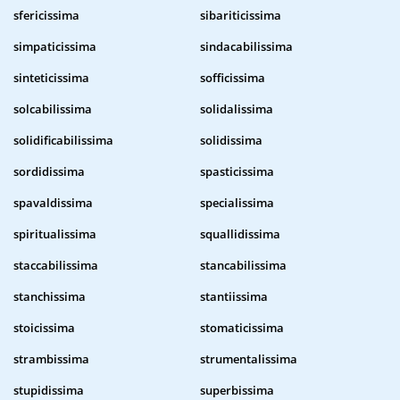
sfericissima
sibariticissima
simpaticissima
sindacabilissima
sinteticissima
sofficissima
solcabilissima
solidalissima
solidificabilissima
solidissima
sordidissima
spasticissima
spavaldissima
specialissima
spiritualissima
squallidissima
staccabilissima
stancabilissima
stanchissima
stantiissima
stoicissima
stomaticissima
strambissima
strumentalissima
stupidissima
superbissima