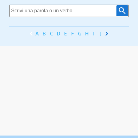
A
B
C
D
E
F
G
H
I
J
K
L
M
N