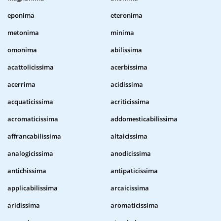
eponima
eteronima
metonima
minima
omonima
abilissima
acattolicissima
acerbissima
acerrima
acidissima
acquaticissima
acriticissima
acromaticissima
addomesticabilissima
affrancabilissima
altaicissima
analogicissima
anodicissima
antichissima
antipaticissima
applicabilissima
arcaicissima
aridissima
aromaticissima