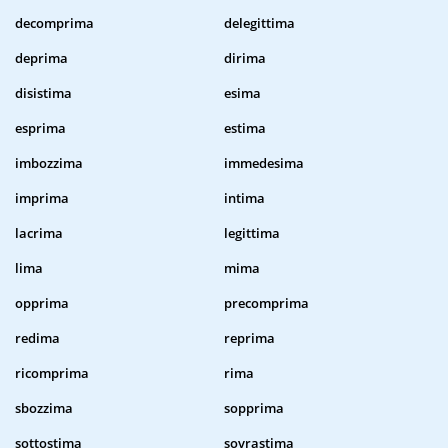
decomprima
delegittima
deprima
dirima
disistima
esima
esprima
estima
imbozzima
immedesima
imprima
intima
lacrima
legittima
lima
mima
opprima
precomprima
redima
reprima
ricomprima
rima
sbozzima
sopprima
sottostima
sovrastima