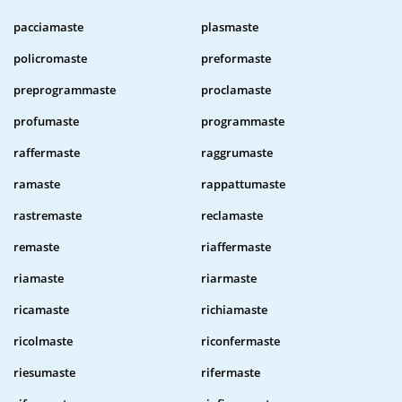
pacciamaste
plasmaste
policromaste
preformaste
preprogrammaste
proclamaste
profumaste
programmaste
raffermaste
raggrumaste
ramaste
rappattumaste
rastremaste
reclamaste
remaste
riaffermaste
riamaste
riarmaste
ricamaste
richiamaste
ricolmaste
riconfermaste
riesumaste
rifermaste