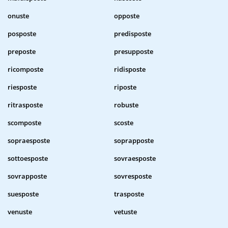
onuste
opposte
posposte
predisposte
preposte
presupposte
ricomposte
ridisposte
riesposte
riposte
ritrasposte
robuste
scomposte
scoste
sopraesposte
soprapposte
sottoesposte
sovraesposte
sovrapposte
sovresposte
suesposte
trasposte
venuste
vetuste