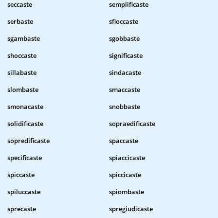
seccaste
semplificaste
serbaste
sfioccaste
sgambaste
sgobbaste
shoccaste
significaste
sillabaste
sindacaste
slombaste
smaccaste
smonacaste
snobbaste
solidificaste
sopraedificaste
sopredificaste
spaccaste
specificaste
spiaccicaste
spiccaste
spiccicaste
spiluccaste
spiombaste
sprecaste
spregiudicaste