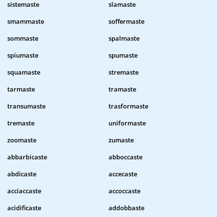
sistemaste
slamaste
smammaste
soffermaste
sommaste
spalmaste
spiumaste
spumaste
squamaste
stremaste
tarmaste
tramaste
transumaste
trasformaste
tremaste
uniformaste
zoomaste
zumaste
abbarbicaste
abboccaste
abdicaste
accecaste
acciaccaste
accoccaste
acidificaste
addobbaste