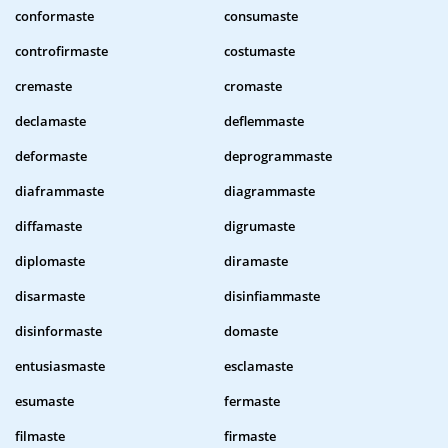
conformaste
consumaste
controfirmaste
costumaste
cremaste
cromaste
declamaste
deflemmaste
deformaste
deprogrammaste
diaframmaste
diagrammaste
diffamaste
digrumaste
diplomaste
diramaste
disarmaste
disinfiammaste
disinformaste
domaste
entusiasmaste
esclamaste
esumaste
fermaste
filmaste
firmaste