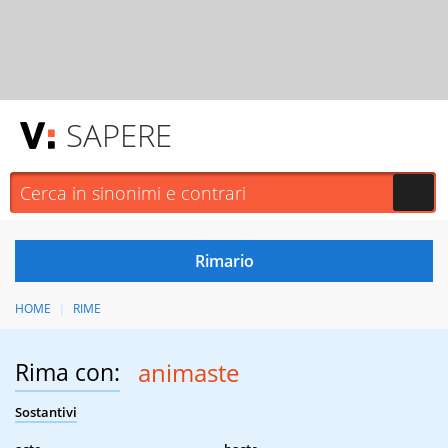
SAPERE
HOME
RIME
Rima con:
animaste
Sostantivi