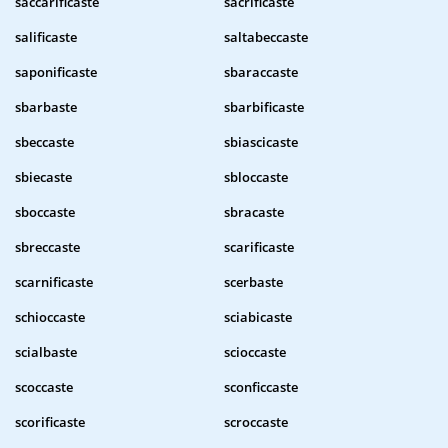
saccarificaste
sacrificaste
salificaste
saltabeccaste
saponificaste
sbaraccaste
sbarbaste
sbarbificaste
sbeccaste
sbiascicaste
sbiecaste
sbloccaste
sboccaste
sbracaste
sbreccaste
scarificaste
scarnificaste
scerbaste
schioccaste
sciabicaste
scialbaste
scioccaste
scoccaste
sconficcaste
scorificaste
scroccaste