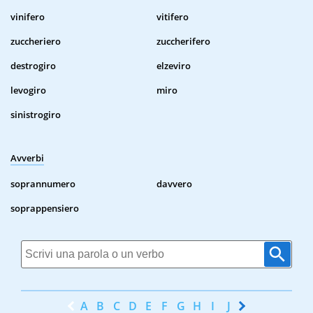
vinifero
vitifero
zuccheriero
zuccherifero
destrogiro
elzeviro
levogiro
miro
sinistrogiro
Avverbi
soprannumero
davvero
soprappensiero
A
B
C
D
E
F
G
H
I
J
K
L
M
N