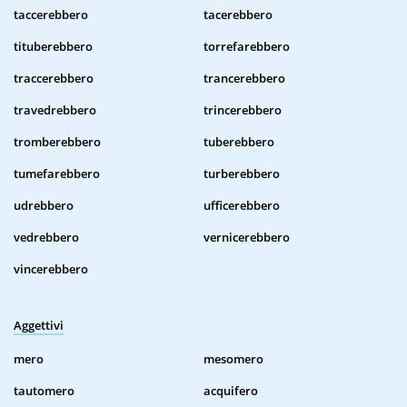
taccerebbero
tacerebbero
tituberebbero
torrefarebbero
traccerebbero
trancerebbero
travedrebbero
trincerebbero
tromberebbero
tuberebbero
tumefarebbero
turberebbero
udrebbero
ufficerebbero
vedrebbero
vernicerebbero
vincerebbero
Aggettivi
mero
mesomero
tautomero
acquifero