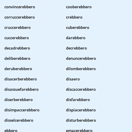
convincerebbero
cooberebbero
corruccerebbero
crebbero
cruccerebbero
cuberebbero
cuccerebbero
darebbero
decadrebbero
decrebbero
deliberebbero
denuncerebbero
deruberebbero
dilomberebbero
disacerberebbero
disaero
disassuefarebbero
discaccerebbero
diserberebbero
disfarebbero
disimpaccerebbero
dispiacerebbero
disselcerebbero
disturberebbero
ebbero
emacerebbero