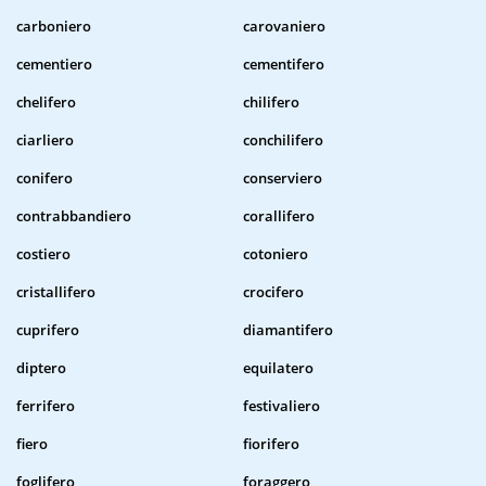
carboniero
carovaniero
cementiero
cementifero
chelifero
chilifero
ciarliero
conchilifero
conifero
conserviero
contrabbandiero
corallifero
costiero
cotoniero
cristallifero
crocifero
cuprifero
diamantifero
diptero
equilatero
ferrifero
festivaliero
fiero
fiorifero
foglifero
foraggero