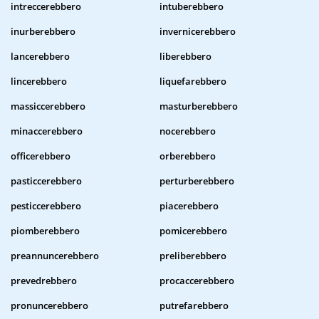
intreccerebbero
intuberebbero
inurberebbero
invernicerebbero
lancerebbero
liberebbero
lincerebbero
liquefarebbero
massiccerebbero
masturberebbero
minaccerebbero
nocerebbero
officerebbero
orberebbero
pasticcerebbero
perturberebbero
pesticcerebbero
piacerebbero
piomberebbero
pomicerebbero
preannuncerebbero
preliberebbero
prevedrebbero
procaccerebbero
pronuncerebbero
putrefarebbero