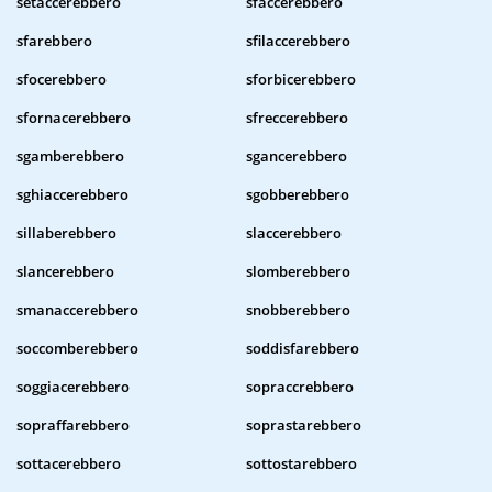
setaccerebbero
sfaccerebbero
sfarebbero
sfilaccerebbero
sfocerebbero
sforbicerebbero
sfornacerebbero
sfreccerebbero
sgamberebbero
sgancerebbero
sghiaccerebbero
sgobberebbero
sillaberebbero
slaccerebbero
slancerebbero
slomberebbero
smanaccerebbero
snobberebbero
soccomberebbero
soddisfarebbero
soggiacerebbero
sopraccrebbero
sopraffarebbero
soprastarebbero
sottacerebbero
sottostarebbero