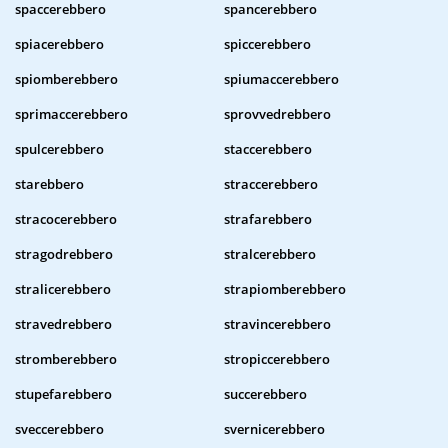
spaccerebbero
spancerebbero
spiacerebbero
spiccerebbero
spiomberebbero
spiumaccerebbero
sprimaccerebbero
sprovvedrebbero
spulcerebbero
staccerebbero
starebbero
straccerebbero
stracocerebbero
strafarebbero
stragodrebbero
stralcerebbero
stralicerebbero
strapiomberebbero
stravedrebbero
stravincerebbero
stromberebbero
stropiccerebbero
stupefarebbero
succerebbero
sveccerebbero
svernicerebbero