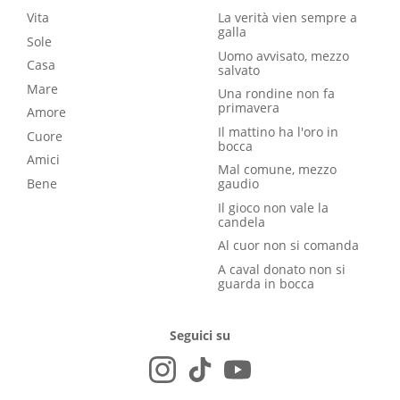
Vita
La verità vien sempre a
galla
Sole
Uomo avvisato, mezzo
Casa
salvato
Mare
Una rondine non fa
primavera
Amore
Il mattino ha l'oro in
Cuore
bocca
Amici
Mal comune, mezzo
Bene
gaudio
Il gioco non vale la
candela
Al cuor non si comanda
A caval donato non si
guarda in bocca
Seguici su