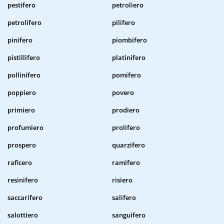
pestifero
petroliero
petrolifero
pilifero
pinifero
piombifero
pistillifero
platinifero
pollinifero
pomifero
poppiero
povero
primiero
prodiero
profumiero
prolifero
prospero
quarzifero
raficero
ramifero
resinifero
risiero
saccarifero
salifero
salottiero
sanguifero