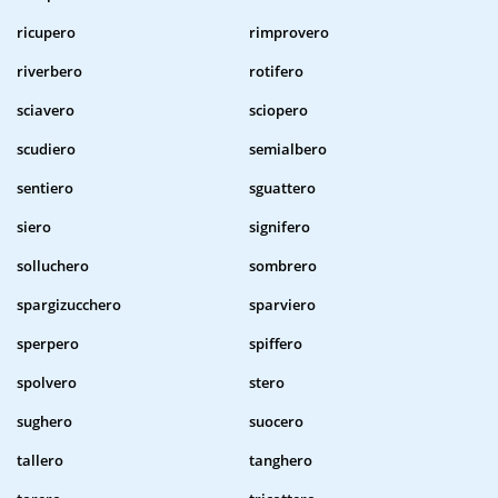
ricupero
rimprovero
riverbero
rotifero
sciavero
sciopero
scudiero
semialbero
sentiero
sguattero
siero
signifero
solluchero
sombrero
spargizucchero
sparviero
sperpero
spiffero
spolvero
stero
sughero
suocero
tallero
tanghero