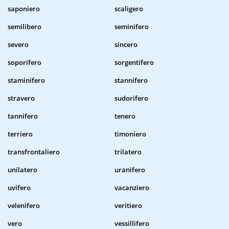
saponiero
scaligero
semilibero
seminifero
severo
sincero
soporifero
sorgentifero
staminifero
stannifero
stravero
sudorifero
tannifero
tenero
terriero
timoniero
transfrontaliero
trilatero
unilatero
uranifero
uvifero
vacanziero
velenifero
veritiero
vero
vessillifero