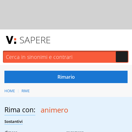
SAPERE
HOME
RIME
Rima con:
animero
Sostantivi