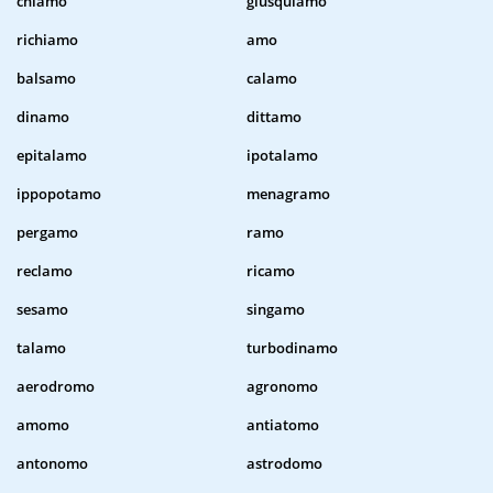
chiamo
giusquiamo
richiamo
amo
balsamo
calamo
dinamo
dittamo
epitalamo
ipotalamo
ippopotamo
menagramo
pergamo
ramo
reclamo
ricamo
sesamo
singamo
talamo
turbodinamo
aerodromo
agronomo
amomo
antiatomo
antonomo
astrodomo