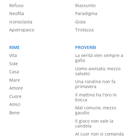
Refuso
Riassunto
Neofita
Paradigma
Iconoclasta
Gioia
Apotropaico
Tristezza
RIME
PROVERBI
Vita
La verità vien sempre a
galla
Sole
Uomo avvisato, mezzo
Casa
salvato
Mare
Una rondine non fa
primavera
Amore
Il mattino ha l'oro in
Cuore
bocca
Amici
Mal comune, mezzo
Bene
gaudio
Il gioco non vale la
candela
Al cuor non si comanda