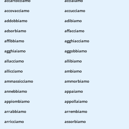
accartocciamo
acciaiamo
accovacciamo
accucciamo
addobbiamo
adibiamo
adsorbiamo
affacciamo
affibbiamo
agghiacciamo
agghiaiamo
aggobbiamo
allacciamo
allibiamo
allicciamo
ambiamo
ammassicciamo
ammorbiamo
annebbiamo
appaiamo
appiombiamo
appollaiamo
arrabbiamo
arrembiamo
arricciamo
assorbiamo