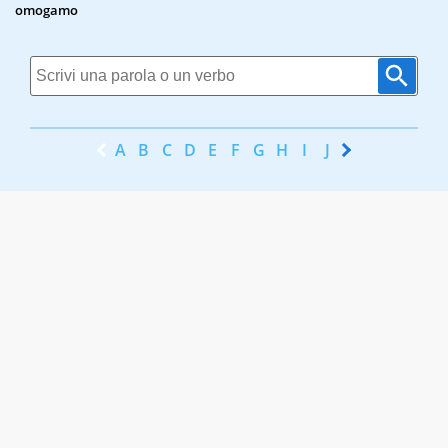
omogamo
A
B
C
D
E
F
G
H
I
J
K
L
M
N