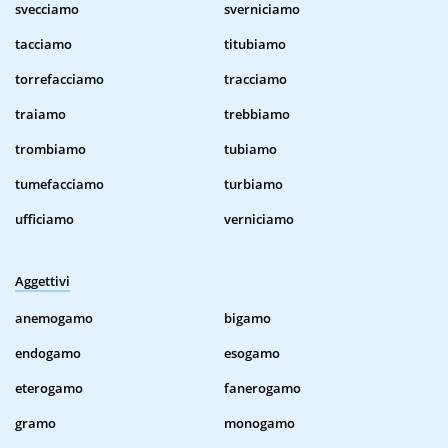
svecciamo
sverniciamo
tacciamo
titubiamo
torrefacciamo
tracciamo
traiamo
trebbiamo
trombiamo
tubiamo
tumefacciamo
turbiamo
ufficiamo
verniciamo
Aggettivi
anemogamo
bigamo
endogamo
esogamo
eterogamo
fanerogamo
gramo
monogamo