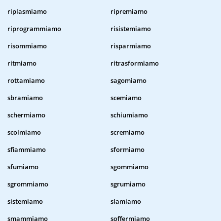
riplasmiamo
ripremiamo
riprogrammiamo
risistemiamo
risommiamo
risparmiamo
ritmiamo
ritrasformiamo
rottamiamo
sagomiamo
sbramiamo
scemiamo
schermiamo
schiumiamo
scolmiamo
scremiamo
sfiammiamo
sformiamo
sfumiamo
sgommiamo
sgrommiamo
sgrumiamo
sistemiamo
slamiamo
smammiamo
soffermiamo