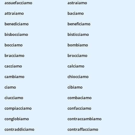
assuefacciamo
astraiamo
attraiamo
baciamo
benediciamo
beneficiamo
bisbocciamo
bisticciamo
bocciamo
bombiamo
bracciamo
brocciamo
cacciamo
calciamo
cambiamo
chiocciamo
ciamo
cibiamo
ciucciamo
combaciamo
compiacciamo
confacciamo
conglobiamo
contraccambiamo
contraddiciamo
contraffacciamo