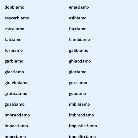
dobbiamo
emaciamo
esacerbiamo
esibiamo
estraiamo
facciamo
falciamo
flambiamo
forbiamo
gabbiamo
garbiamo
ghiacciamo
giacciamo
giaciamo
giulebbiamo
gocciamo
graticciamo
guaiamo
gualciamo
imbibiamo
imbracciamo
imbrecciamo
impacciamo
impasticciamo
impeciamo
impellicciamo