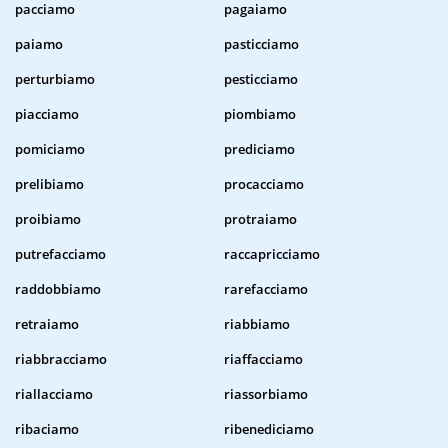
pacciamo
pagaiamo
paiamo
pasticciamo
perturbiamo
pesticciamo
piacciamo
piombiamo
pomiciamo
prediciamo
prelibiamo
procacciamo
proibiamo
protraiamo
putrefacciamo
raccapricciamo
raddobbiamo
rarefacciamo
retraiamo
riabbiamo
riabbracciamo
riaffacciamo
riallacciamo
riassorbiamo
ribaciamo
ribenediciamo