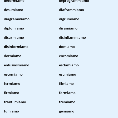
deformiamo
deprogrammiamo
desumiamo
diaframmiamo
diagrammiamo
digrumiamo
diplomiamo
diramiamo
disarmiamo
disinfiammiamo
disinformiamo
domiamo
dormiamo
encomiamo
entusiasmiamo
esclamiamo
escomiamo
esumiamo
fermiamo
filmiamo
firmiamo
formiamo
frantumiamo
fremiamo
fumiamo
gemiamo