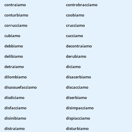
contraiamo
controbracciamo
conturbiamo
coobiamo
corrucciamo
crucciamo
cubiamo
cucciamo
debbiamo
decontraiamo
delibiamo
derubiamo
detraiamo
diciamo
dilombiamo
disacerbiamo
disassuefacciamo
discacciamo
disdiciamo
diserbiamo
disfacciamo
disimpacciamo
disinibiamo
dispiacciamo
distraiamo
disturbiamo