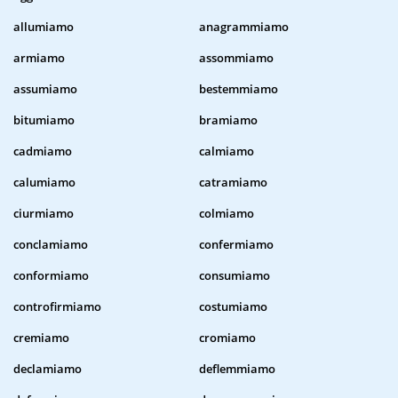
allumiamo
anagrammiamo
armiamo
assommiamo
assumiamo
bestemmiamo
bitumiamo
bramiamo
cadmiamo
calmiamo
calumiamo
catramiamo
ciurmiamo
colmiamo
conclamiamo
confermiamo
conformiamo
consumiamo
controfirmiamo
costumiamo
cremiamo
cromiamo
declamiamo
deflemmiamo