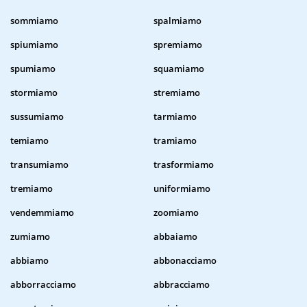
sommiamo
spalmiamo
spiumiamo
spremiamo
spumiamo
squamiamo
stormiamo
stremiamo
sussumiamo
tarmiamo
temiamo
tramiamo
transumiamo
trasformiamo
tremiamo
uniformiamo
vendemmiamo
zoomiamo
zumiamo
abbaiamo
abbiamo
abbonacciamo
abborracciamo
abbracciamo