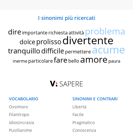
I sinonimi più ricercati
problema
dire
importante
richiesta
attività
divertente
prolisso
dolce
acume
tranquillo
difficile
permettere
amore
fare
particolare
bello
inerme
paura
SAPERE
VOCABOLARIO
SINONIMI E CONTRARI
Ossimoro
Libertà
Filantropo
Facile
Idiosincrasia
Pragmatico
Pusillanime
Conoscenza