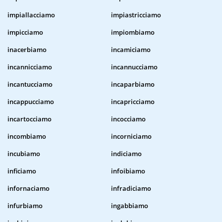
impiallacciamo
impiastricciamo
impicciamo
impiombiamo
inacerbiamo
incamiciamo
incannicciamo
incannucciamo
incantucciamo
incaparbiamo
incappucciamo
incapricciamo
incartocciamo
incocciamo
incombiamo
incorniciamo
incubiamo
indiciamo
inficiamo
infoibiamo
infornaciamo
infradiciamo
infurbiamo
ingabbiamo