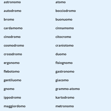
astronomo
atomo
autodromo
bocciodromo
bromo
buonuomo
cardamomo
cinnamomo
cinodromo
citocromo
cosmodromo
craniotomo
crossdromo
duomo
ergonomo
fisiognomo
flebotomo
gastronomo
gentiluomo
giacomo
gnomo
grammo-atomo
ippodromo
kartodromo
maggiordomo
metronomo