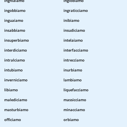
inghiaiamo
inglobiamo
ingobbiamo
ingraticciamo
inguaiamo
inibiamo
insabbiamo
insudiciamo
insuperbiamo
intelaiamo
interdiciamo
interfacciamo
intralciamo
intrecciamo
intubiamo
inurbiamo
inverniciamo
lambiamo
libiamo
liquefacciamo
malediciamo
massicciamo
masturbiamo
minacciamo
officiamo
orbiamo