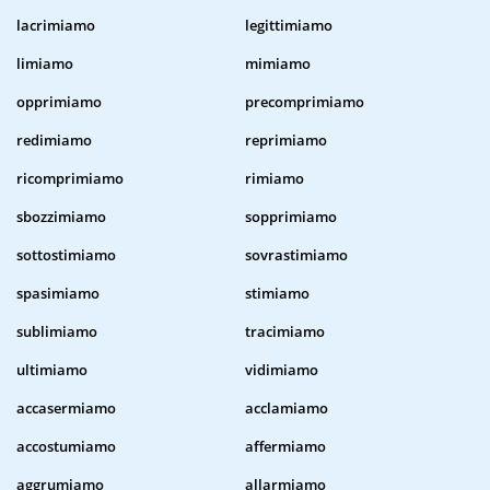
lacrimiamo
legittimiamo
limiamo
mimiamo
opprimiamo
precomprimiamo
redimiamo
reprimiamo
ricomprimiamo
rimiamo
sbozzimiamo
sopprimiamo
sottostimiamo
sovrastimiamo
spasimiamo
stimiamo
sublimiamo
tracimiamo
ultimiamo
vidimiamo
accasermiamo
acclamiamo
accostumiamo
affermiamo
aggrumiamo
allarmiamo