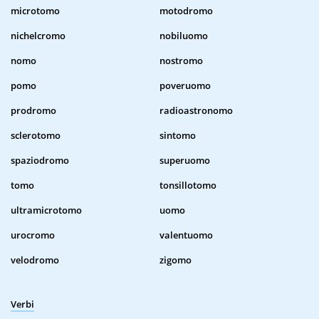
microtomo
motodromo
nichelcromo
nobiluomo
nomo
nostromo
pomo
poveruomo
prodromo
radioastronomo
sclerotomo
sintomo
spaziodromo
superuomo
tomo
tonsillotomo
ultramicrotomo
uomo
urocromo
valentuomo
velodromo
zigomo
Verbi