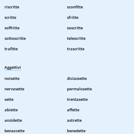
riscritte
sconfitte
scritte
sfritte
soffritte
soscritte
sottoscritte
telescritte
trafitte
trascritte
Aggettivi
noisette
diciassette
nervosette
permalosette
sette
trentasette
abiette
affette
anzidette
astrette
benaccette
benedette