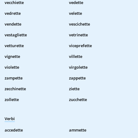
vecchiette
vedette
vedrette
velette
vendette
vescichette
vestagliette
vetrinette
vetturette
viceprefette
vignette
villette
violette
virgolette
zampette
zappette
zecchinette
ziette
zollette
zucchette
Verbi
accedette
ammette