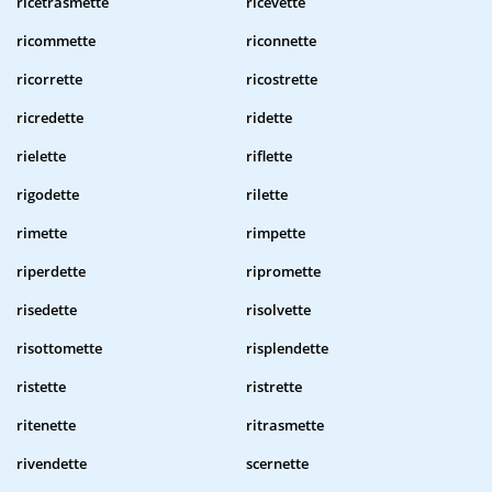
ricetrasmette
ricevette
ricommette
riconnette
ricorrette
ricostrette
ricredette
ridette
rielette
riflette
rigodette
rilette
rimette
rimpette
riperdette
ripromette
risedette
risolvette
risottomette
risplendette
ristette
ristrette
ritenette
ritrasmette
rivendette
scernette