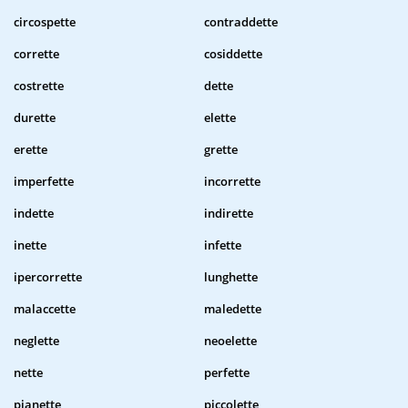
circospette
contraddette
corrette
cosiddette
costrette
dette
durette
elette
erette
grette
imperfette
incorrette
indette
indirette
inette
infette
ipercorrette
lunghette
malaccette
maledette
neglette
neoelette
nette
perfette
pianette
piccolette