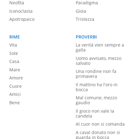
Neofita
Paradigma
Iconoclasta
Gioia
Apotropaico
Tristezza
RIME
PROVERBI
Vita
La verità vien sempre a
galla
Sole
Uomo avvisato, mezzo
Casa
salvato
Mare
Una rondine non fa
primavera
Amore
Il mattino ha l'oro in
Cuore
bocca
Amici
Mal comune, mezzo
Bene
gaudio
Il gioco non vale la
candela
Al cuor non si comanda
A caval donato non si
guarda in bocca