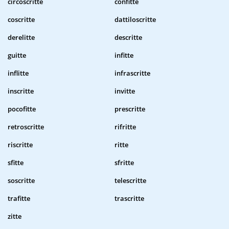
circoscritte
confitte
coscritte
dattiloscritte
derelitte
descritte
guitte
infitte
inflitte
infrascritte
inscritte
invitte
pocofitte
prescritte
retroscritte
rifritte
riscritte
ritte
sfitte
sfritte
soscritte
telescritte
trafitte
trascritte
zitte