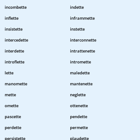
incombette
indette
inflette
inframmette
insistette
instette
intercedette
interconnette
interdette
intrattenette
introflette
intromette
lette
maledette
manomette
mantenette
mette
neglette
omette
ottenette
pascette
pendette
perdette
permette
persistette
plaudette