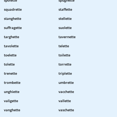
spolette
spugnette
squadrette
staffette
stanghette
stellette
suffragette
suolette
targhette
tavernette
tavolette
telette
toelette
toilette
tolette
torrette
trenette
triplette
trombette
umbrette
unghiette
vacchette
valigette
vallette
vanghette
vaschette