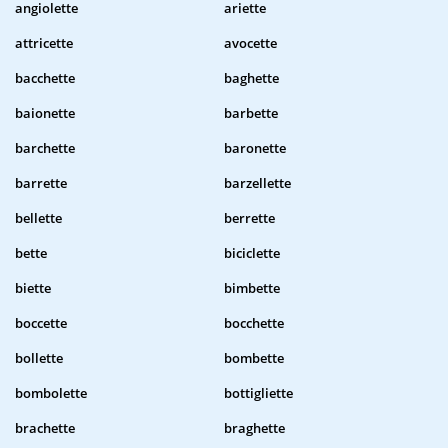
angiolette
ariette
attricette
avocette
bacchette
baghette
baionette
barbette
barchette
baronette
barrette
barzellette
bellette
berrette
bette
biciclette
biette
bimbette
boccette
bocchette
bollette
bombette
bombolette
bottigliette
brachette
braghette