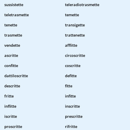
sussistette
teleradiotrasmette
teletrasmette
temette
tenette
transigette
trasmette
trattenette
vendette
afflitte
ascritte
circoscritte
confitte
coscritte
dattiloscritte
defitte
descritte
fitte
fritte
infitte
inflitte
inscritte
iscritte
prescritte
proscritte
rifritte