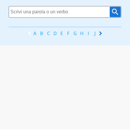
A
B
C
D
E
F
G
H
I
J
K
L
M
N