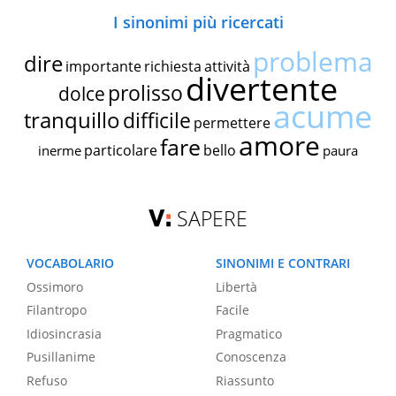
I sinonimi più ricercati
problema
dire
importante
richiesta
attività
divertente
prolisso
dolce
acume
tranquillo
difficile
permettere
amore
fare
particolare
bello
inerme
paura
SAPERE
VOCABOLARIO
SINONIMI E CONTRARI
Ossimoro
Libertà
Filantropo
Facile
Idiosincrasia
Pragmatico
Pusillanime
Conoscenza
Refuso
Riassunto