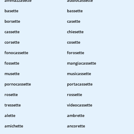
ammazzasette
audiocassette
basette
bassette
borsette
casette
cassette
chiesette
corsette
cosette
fonocassette
forosette
fossette
mangiacassette
musette
musicassette
pornocassette
portacassette
rosette
rossette
tressette
videocassette
alette
ambrette
amichette
ancorette