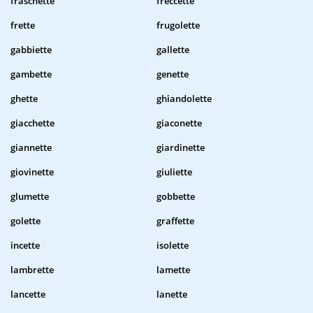
fraschette
freccette
frette
frugolette
gabbiette
gallette
gambette
genette
ghette
ghiandolette
giacchette
giaconette
giannette
giardinette
giovinette
giuliette
glumette
gobbette
golette
graffette
incette
isolette
lambrette
lamette
lancette
lanette