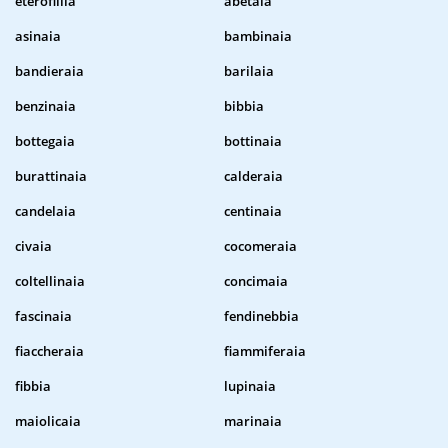
eterofillia
abetaia
asinaia
bambinaia
bandieraia
barilaia
benzinaia
bibbia
bottegaia
bottinaia
burattinaia
calderaia
candelaia
centinaia
civaia
cocomeraia
coltellinaia
concimaia
fascinaia
fendinebbia
fiaccheraia
fiammiferaia
fibbia
lupinaia
maiolicaia
marinaia