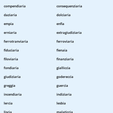
compendiaria
consequenziaria
daziaria
dolciaria
empia
enfia
erniaria
extragiudiziaria
ferrotranviaria
ferroviaria
fiduciaria
fienaia
filoviaria
finanziaria
fondiaria
gialliccia
giudiziaria
godereccia
greggia
guercia
incendiaria
indiziaria
lercia
lesbia
liscia
malaticcia