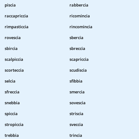
piscia
rabbercia
raccapriccia
ricomincia
rimpasticcia
rincomincia
rovescia
sbercia
sbircia
sbreccia
scalpiccia
scapriccia
scorteccia
scudiscia
selcia
sfibbia
sfreccia
smercia
snebbia
sovescia
spiccia
striscia
stropiccia
sveccia
trebbia
trincia