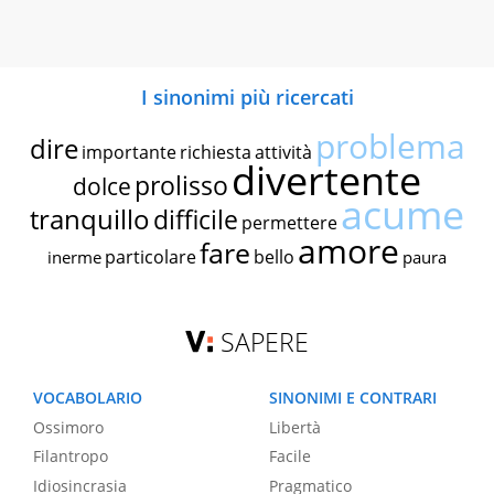
I sinonimi più ricercati
problema
dire
importante
richiesta
attività
divertente
prolisso
dolce
acume
tranquillo
difficile
permettere
amore
fare
particolare
bello
inerme
paura
SAPERE
VOCABOLARIO
SINONIMI E CONTRARI
Ossimoro
Libertà
Filantropo
Facile
Idiosincrasia
Pragmatico