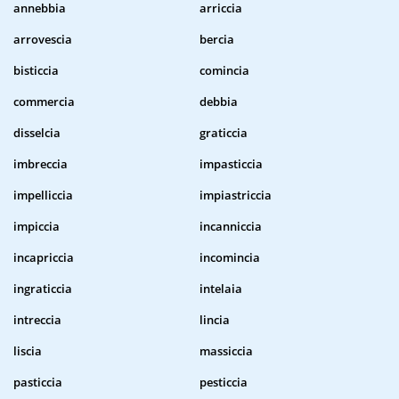
annebbia
arriccia
arrovescia
bercia
bisticcia
comincia
commercia
debbia
disselcia
graticcia
imbreccia
impasticcia
impelliccia
impiastriccia
impiccia
incanniccia
incapriccia
incomincia
ingraticcia
intelaia
intreccia
lincia
liscia
massiccia
pasticcia
pesticcia