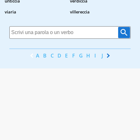
unticcia
verdiccia
viaria
villereccia
A
B
C
D
E
F
G
H
I
J
K
L
M
N