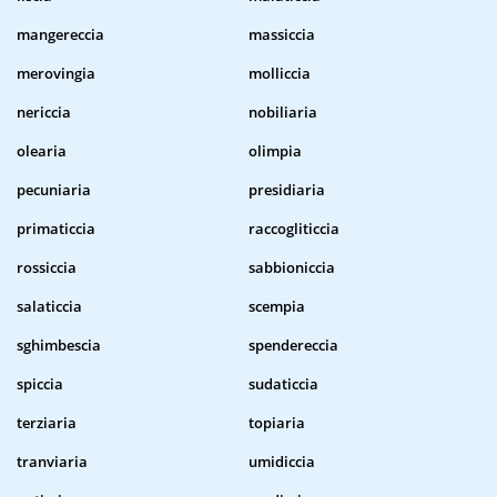
mangereccia
massiccia
merovingia
molliccia
nericcia
nobiliaria
olearia
olimpia
pecuniaria
presidiaria
primaticcia
raccogliticcia
rossiccia
sabbioniccia
salaticcia
scempia
sghimbescia
spendereccia
spiccia
sudaticcia
terziaria
topiaria
tranviaria
umidiccia