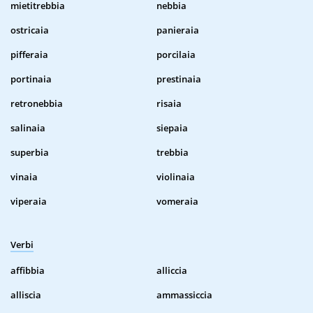
mietitrebbia
nebbia
ostricaia
panieraia
pifferaia
porcilaia
portinaia
prestinaia
retronebbia
risaia
salinaia
siepaia
superbia
trebbia
vinaia
violinaia
viperaia
vomeraia
Verbi
affibbia
alliccia
alliscia
ammassiccia