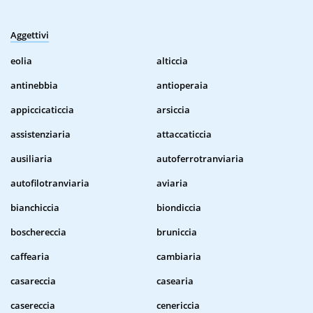
Aggettivi
eolia
alticcia
antinebbia
antioperaia
appiccicaticcia
arsiccia
assistenziaria
attaccaticcia
ausiliaria
autoferrotranviaria
autofilotranviaria
aviaria
bianchiccia
biondiccia
boschereccia
bruniccia
caffearia
cambiaria
casareccia
casearia
casereccia
cenericcia