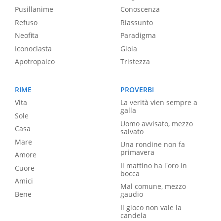
Pusillanime
Conoscenza
Refuso
Riassunto
Neofita
Paradigma
Iconoclasta
Gioia
Apotropaico
Tristezza
RIME
PROVERBI
Vita
La verità vien sempre a
galla
Sole
Uomo avvisato, mezzo
Casa
salvato
Mare
Una rondine non fa
primavera
Amore
Il mattino ha l'oro in
Cuore
bocca
Amici
Mal comune, mezzo
Bene
gaudio
Il gioco non vale la
candela