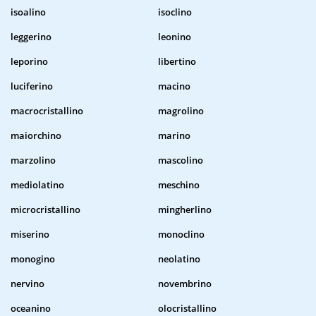
isoalino
isoclino
leggerino
leonino
leporino
libertino
luciferino
macino
macrocristallino
magrolino
maiorchino
marino
marzolino
mascolino
mediolatino
meschino
microcristallino
mingherlino
miserino
monoclino
monogino
neolatino
nervino
novembrino
oceanino
olocristallino