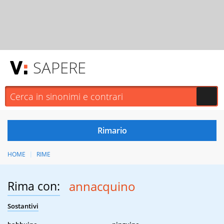
SAPERE
HOME
RIME
Rima con:
annacquino
Sostantivi