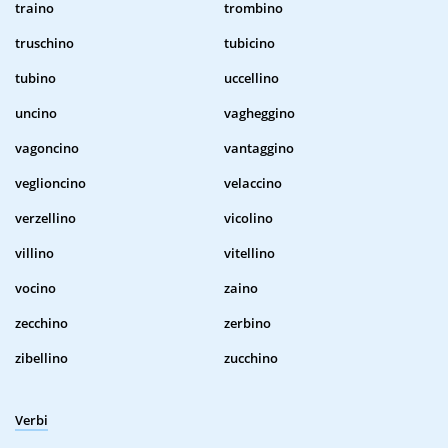
traino
trombino
truschino
tubicino
tubino
uccellino
uncino
vagheggino
vagoncino
vantaggino
veglioncino
velaccino
verzellino
vicolino
villino
vitellino
vocino
zaino
zecchino
zerbino
zibellino
zucchino
Verbi