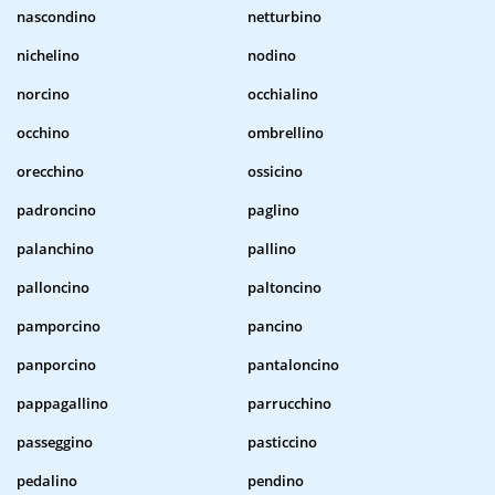
nascondino
netturbino
nichelino
nodino
norcino
occhialino
occhino
ombrellino
orecchino
ossicino
padroncino
paglino
palanchino
pallino
palloncino
paltoncino
pamporcino
pancino
panporcino
pantaloncino
pappagallino
parrucchino
passeggino
pasticcino
pedalino
pendino