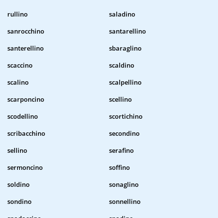
rullino
saladino
sanrocchino
santarellino
santerellino
sbaraglino
scaccino
scaldino
scalino
scalpellino
scarponcino
scellino
scodellino
scortichino
scribacchino
secondino
sellino
serafino
sermoncino
soffino
soldino
sonaglino
sondino
sonnellino