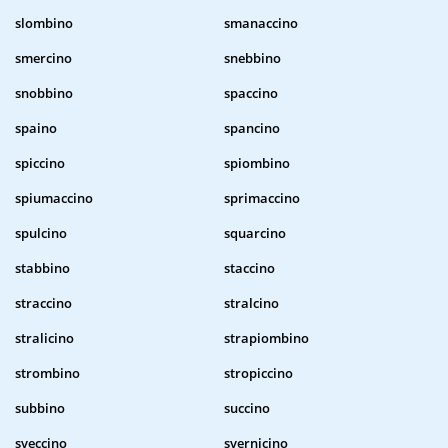
slombino
smanaccino
smercino
snebbino
snobbino
spaccino
spaino
spancino
spiccino
spiombino
spiumaccino
sprimaccino
spulcino
squarcino
stabbino
staccino
straccino
stralcino
stralicino
strapiombino
strombino
stropiccino
subbino
succino
sveccino
svernicino