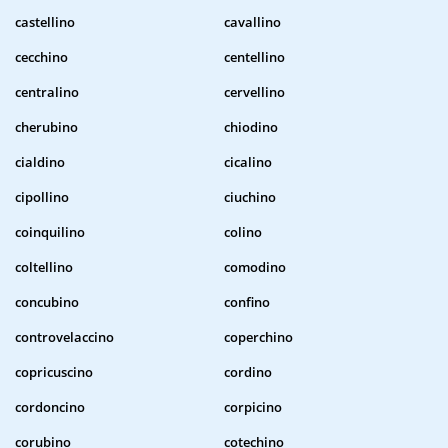
castellino
cavallino
cecchino
centellino
centralino
cervellino
cherubino
chiodino
cialdino
cicalino
cipollino
ciuchino
coinquilino
colino
coltellino
comodino
concubino
confino
controvelaccino
coperchino
copricuscino
cordino
cordoncino
corpicino
corubino
cotechino