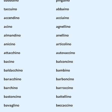
babbuino
pinguino
taccuino
abbaino
accendino
acciaino
acino
agnellino
almandino
anellino
anicino
articolino
attacchino
autovaccino
bacino
balconcino
baldacchino
bambino
baracchino
barboncino
barchino
barroccino
bastoncino
battellino
bavaglino
beccaccino