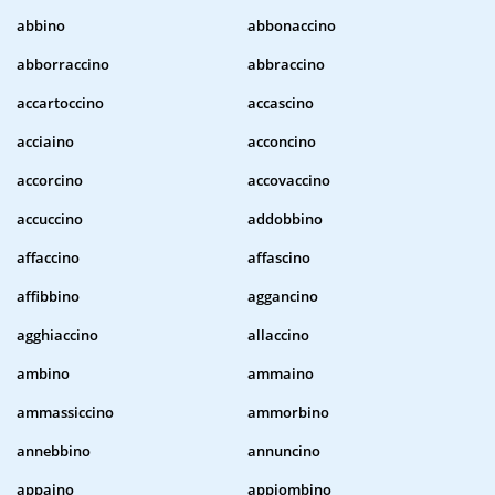
abbino
abbonaccino
abborraccino
abbraccino
accartoccino
accascino
acciaino
acconcino
accorcino
accovaccino
accuccino
addobbino
affaccino
affascino
affibbino
aggancino
agghiaccino
allaccino
ambino
ammaino
ammassiccino
ammorbino
annebbino
annuncino
appaino
appiombino