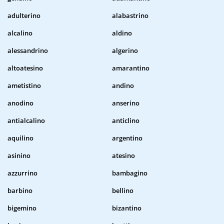
adulterino
alabastrino
alcalino
aldino
alessandrino
algerino
altoatesino
amarantino
ametistino
andino
anodino
anserino
antialcalino
anticlino
aquilino
argentino
asinino
atesino
azzurrino
bambagino
barbino
bellino
bigemino
bizantino