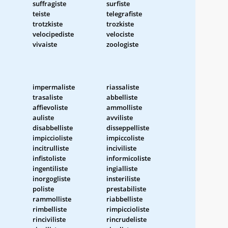
suffragiste
surfiste
teiste
telegrafiste
trotzkiste
trozkiste
velocipediste
velociste
vivaiste
zoologiste
impermaliste
riassaliste
trasaliste
abbelliste
affievoliste
ammolliste
auliste
avviliste
disabbelliste
disseppelliste
impiccioliste
impiccoliste
incitrulliste
inciviliste
infistoliste
informicoliste
ingentiliste
ingialliste
inorgogliste
insteriliste
poliste
prestabiliste
rammolliste
riabbelliste
rimbelliste
rimpiccioliste
rinciviliste
rincrudeliste