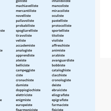
golliste
infallibiliste
machiavelliste
mancoliste
mercantiliste
miracoliste
novelliste
oculiste
pallavoliste
pastelliste
probabiliste
protocolliste
ste
spogliarelliste
sportelliste
tiravoliste
titoliste
veliste
violiste
accademiste
affreschiste
te
analogiste
animiste
apprendiste
arabiste
ateiste
avanguardiste
belliciste
bobbiste
campeggiste
cataloghiste
ciste
clacchiste
cronachiste
cronologiste
damiste
deiste
doppiogiochiste
ebraiciste
elettriciste
eliografiste
te
enigmiste
epigrafiste
europeiste
farmaciste
fisarmoniciste
fisiciste