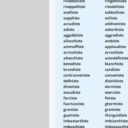
rindeboliste
ringentiliste
riseppelliste
ristabiliste
snelliste
sobbolliste
suppliste
sviliste
accudiste
addiveniste
adiste
adsorbiste
aggobbiste
aggrediste
allocchiste
ambiste
ammuffiste
applaudiste
arricchiste
arrochiste
attecchiste
autodefinist
benediste
bianchiste
brandiste
candiste
contravveniste
conveniste
definiste
disinibiste
diveniste
dormiste
esaudiste
eserciste
farciste
finiste
fuoriusciste
ghermiste
graniste
gremiste
gualciste
illanguidiste
imbastardiste
imbianchiste
imboschiste
imbozzacchis