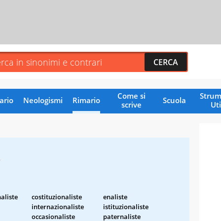
Come si
Strum
ario
Neologismi
Rimario
Scuola
scrive
Uti
e
aliste
costituzionaliste
enaliste
internazionaliste
istituzionaliste
occasionaliste
paternaliste