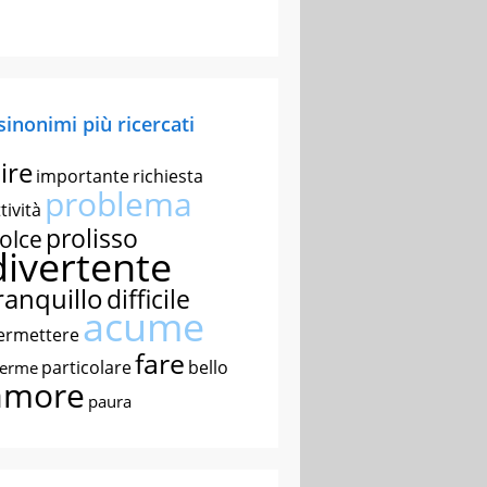
 sinonimi più ricercati
ire
importante
richiesta
problema
tività
prolisso
olce
divertente
ranquillo
difficile
acume
ermettere
fare
particolare
bello
nerme
amore
paura