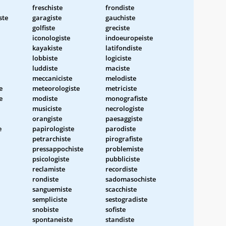
freschiste
frondiste
ste
garagiste
gauchiste
golfiste
greciste
iconologiste
indoeuropeiste
kayakiste
latifondiste
lobbiste
logiciste
luddiste
maciste
meccaniciste
melodiste
e
meteorologiste
metriciste
e
modiste
monografiste
musiciste
necrologiste
orangiste
paesaggiste
e
papirologiste
parodiste
petrarchiste
pirografiste
pressappochiste
problemiste
psicologiste
pubbliciste
reclamiste
recordiste
rondiste
sadomasochiste
sanguemiste
scacchiste
sempliciste
sestogradiste
snobiste
sofiste
spontaneiste
standiste