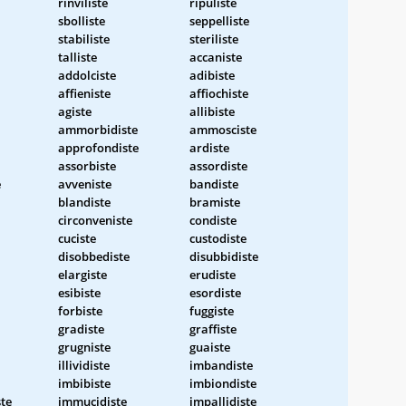
rinviliste
ripuliste
sbolliste
seppelliste
stabiliste
steriliste
talliste
accaniste
addolciste
adibiste
affieniste
affiochiste
agiste
allibiste
ammorbidiste
ammosciste
approfondiste
ardiste
assorbiste
assordiste
e
avveniste
bandiste
blandiste
bramiste
circonveniste
condiste
cuciste
custodiste
disobbediste
disubbidiste
elargiste
erudiste
esibiste
esordiste
forbiste
fuggiste
gradiste
graffiste
grugniste
guaiste
illividiste
imbandiste
imbibiste
imbiondiste
te
immucidiste
impallidiste