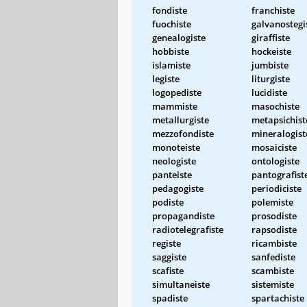
fondiste
franchiste
fuochiste
galvanostegi
genealogiste
giraffiste
hobbiste
hockeiste
islamiste
jumbiste
legiste
liturgiste
logopediste
lucidiste
mammiste
masochiste
metallurgiste
metapsichist
mezzofondiste
mineralogist
monoteiste
mosaiciste
neologiste
ontologiste
panteiste
pantografist
pedagogiste
periodiciste
podiste
polemiste
propagandiste
prosodiste
radiotelegrafiste
rapsodiste
registe
ricambiste
saggiste
sanfediste
scafiste
scambiste
simultaneiste
sistemiste
spadiste
spartachiste