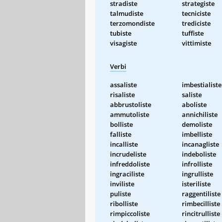
stradiste
strategiste
talmudiste
tecniciste
terzomondiste
trediciste
tubiste
tuffiste
visagiste
vittimiste
Verbi
assaliste
imbestialiste
risaliste
saliste
abbrustoliste
aboliste
ammutoliste
annichiliste
bolliste
demoliste
falliste
imbelliste
incalliste
incanagliste
incrudeliste
indeboliste
infreddoliste
infrolliste
ingraciliste
ingrulliste
inviliste
isteriliste
puliste
raggentiliste
ribolliste
rimbecilliste
rimpiccoliste
rincitrulliste