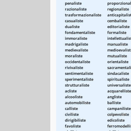
penaliste
proporzional
razionaliste
regionaliste
trasformazionaliste
anticapitalis
casualiste
cembaliste
dualiste
editorialiste
fondamentaliste
formaliste
immoraliste
intellettualis
madrigaliste
manualiste
medievaliste
medioevalist
moraliste
mutualiste
occidentaliste
orientaliste
rivivaliste
sacramentali
sentimentaliste
sindacaliste
sperimentaliste
spiritualiste
strutturaliste
universaliste
acliste
acquarelliste
alcooliste
angliste
automobiliste
balliste
calliste
campaniliste
civiliste
colpevoliste
dirigibiliste
edicoliste
favoliste
ferromodelli