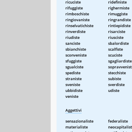
ricuciste
ridefiniste
rifuggiste
righermiste
rimboschiste
rimuggiste
ringiovaniste
ringrandiste
rinselvatichiste
rintiepidiste
rinverdiste
risarciste
riudiste
riusciste
sanciste
sbalordiste
sbianchiste
scalfiste
sconveniste
scuciste
sfuggiste
sgagliardiste
sgualciste
sopravvenist
spediste
stecchiste
straniste
subiste
sveniste
sverdiste
ubbidiste
udiste
veniste
Aggettivi
sensazionaliste
federaliste
materialiste
neocapitalis