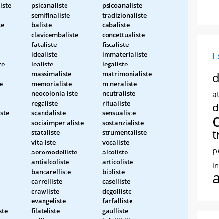
iste
psicanaliste
psicoanaliste
semifinaliste
tradizionaliste
te
baliste
cabaliste
clavicembaliste
concettualiste
fataliste
fiscaliste
idealiste
immaterialiste
I
te
lealiste
legaliste
massimaliste
matrimonialiste
d
e
memorialiste
mineraliste
neocolonialiste
neutraliste
at
regaliste
ritualiste
d
ste
scandaliste
sensualiste
sociaimperialiste
sostanzialiste
t
stataliste
strumentaliste
vitaliste
vocaliste
p
aeromodelliste
alcoliste
antialcoliste
articoliste
i
bancarelliste
bibliste
carrelliste
caselliste
crawliste
degolliste
evangeliste
farfalliste
ste
filateliste
gaulliste