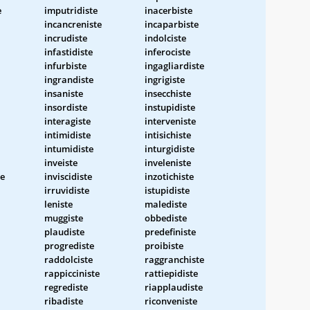
e
imputridiste
inacerbiste
incancreniste
incaparbiste
incrudiste
indolciste
infastidiste
inferociste
infurbiste
ingagliardiste
ingrandiste
ingrigiste
insaniste
insecchiste
insordiste
instupidiste
interagiste
interveniste
intimidiste
intisichiste
intumidiste
inturgidiste
inveiste
inveleniste
te
inviscidiste
inzotichiste
irruvidiste
istupidiste
leniste
malediste
muggiste
obbediste
plaudiste
predefiniste
progrediste
proibiste
raddolciste
raggranchiste
rappicciniste
rattiepidiste
regrediste
riapplaudiste
ribadiste
riconveniste