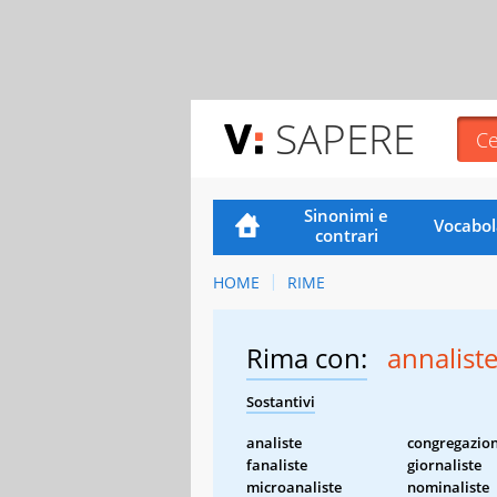
SAPERE
Sinonimi e
Vocabol
contrari
HOME
RIME
Rima con:
annalist
Sostantivi
analiste
congregazion
fanaliste
giornaliste
microanaliste
nominaliste