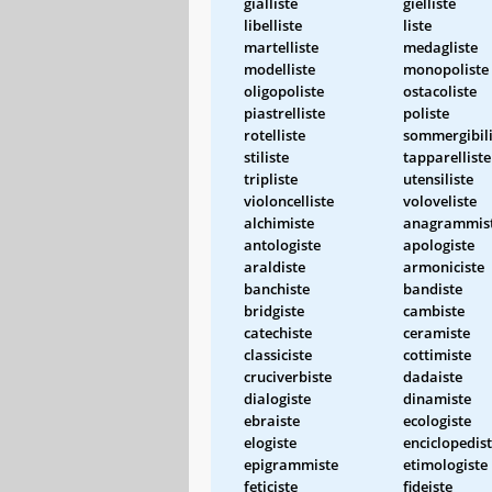
gialliste
gielliste
libelliste
liste
martelliste
medagliste
modelliste
monopoliste
oligopoliste
ostacoliste
piastrelliste
poliste
rotelliste
sommergibili
stiliste
tapparelliste
tripliste
utensiliste
violoncelliste
voloveliste
alchimiste
anagrammis
antologiste
apologiste
araldiste
armoniciste
banchiste
bandiste
bridgiste
cambiste
catechiste
ceramiste
classiciste
cottimiste
cruciverbiste
dadaiste
dialogiste
dinamiste
ebraiste
ecologiste
elogiste
enciclopedis
epigrammiste
etimologiste
feticiste
fideiste