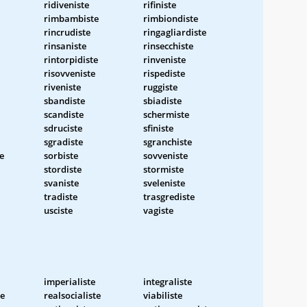
ridiveniste
rifiniste
rimbambiste
rimbiondiste
rincrudiste
ringagliardiste
rinsaniste
rinsecchiste
rintorpidiste
rinveniste
risovveniste
rispediste
riveniste
ruggiste
sbandiste
sbiadiste
scandiste
schermiste
sdruciste
sfiniste
sgradiste
sgranchiste
e
sorbiste
sovveniste
stordiste
stormiste
svaniste
sveleniste
tradiste
trasgrediste
usciste
vagiste
imperialiste
integraliste
te
realsocialiste
viabiliste