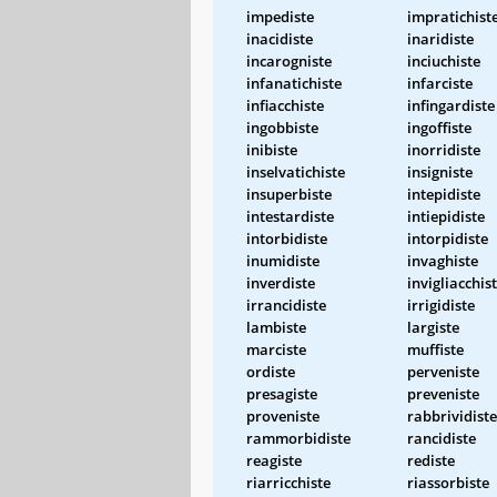
impediste
impratichist
inacidiste
inaridiste
incarogniste
inciuchiste
infanatichiste
infarciste
infiacchiste
infingardiste
ingobbiste
ingoffiste
inibiste
inorridiste
inselvatichiste
insigniste
insuperbiste
intepidiste
intestardiste
intiepidiste
intorbidiste
intorpidiste
inumidiste
invaghiste
inverdiste
invigliacchis
irrancidiste
irrigidiste
lambiste
largiste
marciste
muffiste
ordiste
perveniste
presagiste
preveniste
proveniste
rabbrividiste
rammorbidiste
rancidiste
reagiste
rediste
riarricchiste
riassorbiste