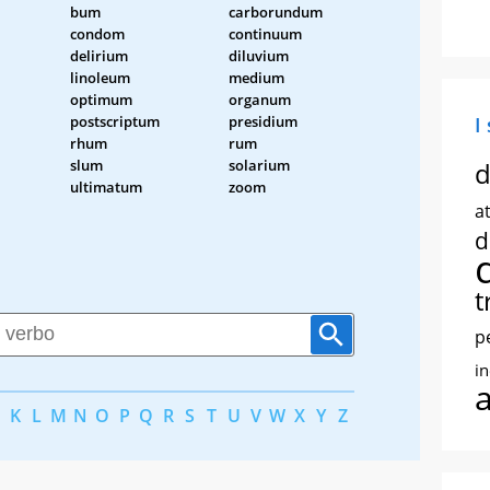
bum
carborundum
condom
continuum
delirium
diluvium
linoleum
medium
optimum
organum
postscriptum
presidium
I
rhum
rum
slum
solarium
d
ultimatum
zoom
at
d
t
p
i
K
L
M
N
O
P
Q
R
S
T
U
V
W
X
Y
Z