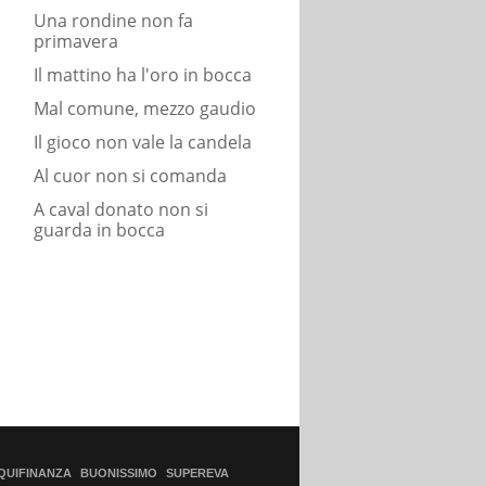
Una rondine non fa
primavera
Il mattino ha l'oro in bocca
Mal comune, mezzo gaudio
Il gioco non vale la candela
Al cuor non si comanda
A caval donato non si
guarda in bocca
QUIFINANZA
BUONISSIMO
SUPEREVA