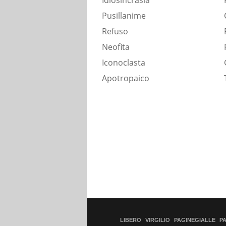
Idiosincrasia
Pusillanime
Refuso
Neofita
Iconoclasta
Apotropaico
LIBERO
VIRGILIO
PAGINEGIALLE
P