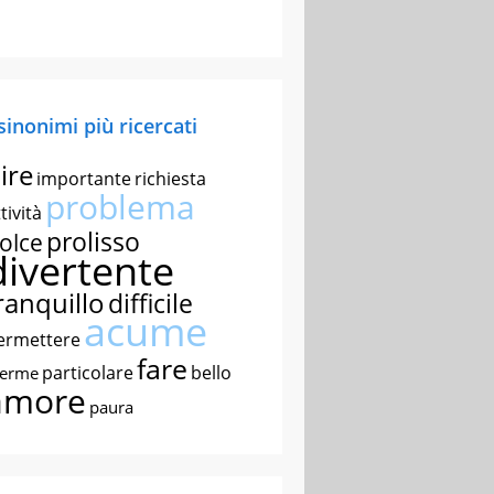
 sinonimi più ricercati
ire
importante
richiesta
problema
tività
prolisso
olce
divertente
ranquillo
difficile
acume
ermettere
fare
particolare
bello
nerme
amore
paura