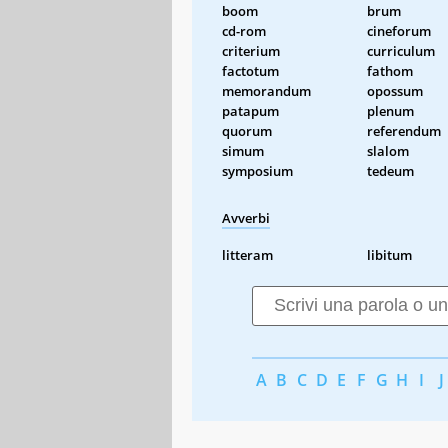
boom
brum
cd-rom
cineforum
criterium
curriculum
factotum
fathom
memorandum
opossum
patapum
plenum
quorum
referendum
simum
slalom
symposium
tedeum
Avverbi
litteram
libitum
A
B
C
D
E
F
G
H
I
J