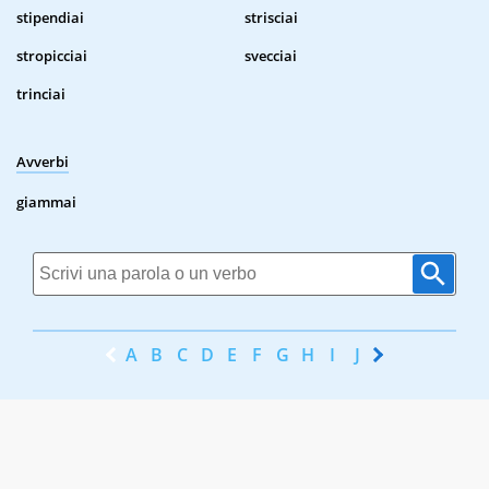
stipendiai
strisciai
stropicciai
svecciai
trinciai
Avverbi
giammai
A
B
C
D
E
F
G
H
I
J
K
L
M
N