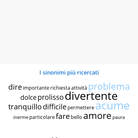
I sinonimi più ricercati
problema
dire
importante
richiesta
attività
divertente
prolisso
dolce
acume
tranquillo
difficile
permettere
amore
fare
particolare
bello
inerme
paura