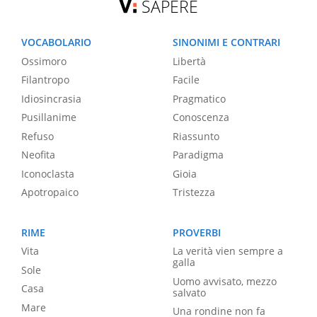
SAPERE
VOCABOLARIO
SINONIMI E CONTRARI
Ossimoro
Libertà
Filantropo
Facile
Idiosincrasia
Pragmatico
Pusillanime
Conoscenza
Refuso
Riassunto
Neofita
Paradigma
Iconoclasta
Gioia
Apotropaico
Tristezza
RIME
PROVERBI
Vita
La verità vien sempre a
galla
Sole
Uomo avvisato, mezzo
Casa
salvato
Mare
Una rondine non fa