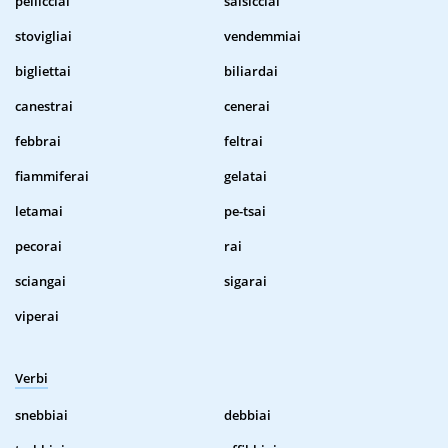
pellicciai
salsicciai
stovigliai
vendemmiai
bigliettai
biliardai
canestrai
cenerai
febbrai
feltrai
fiammiferai
gelatai
letamai
pe-tsai
pecorai
rai
sciangai
sigarai
viperai
Verbi
snebbiai
debbiai