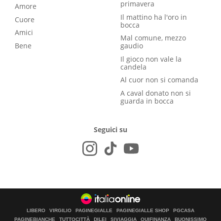
primavera
Amore
Il mattino ha l'oro in
Cuore
bocca
Amici
Mal comune, mezzo
Bene
gaudio
Il gioco non vale la
candela
Al cuor non si comanda
A caval donato non si
guarda in bocca
Seguici su
LIBERO
VIRGILIO
PAGINEGIALLE
PAGINEGIALLE SHOP
PGCASA
PAGINEBIANCHE
TUTTOCITTÀ
DILEI
SIVIAGGIA
QUIFINANZA
BUONISSIMO