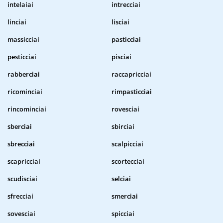
intelaiai
intrecciai
linciai
lisciai
massicciai
pasticciai
pesticciai
pisciai
rabberciai
raccapricciai
ricominciai
rimpasticciai
rincominciai
rovesciai
sberciai
sbirciai
sbrecciai
scalpicciai
scapricciai
scortecciai
scudisciai
selciai
sfrecciai
smerciai
sovesciai
spicciai