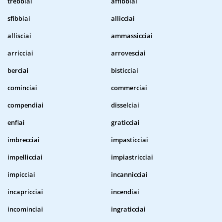
trebbiai
affibbiai
sfibbiai
allicciai
allisciai
ammassicciai
arricciai
arrovesciai
berciai
bisticciai
cominciai
commerciai
compendiai
disselciai
enfiai
graticciai
imbrecciai
impasticciai
impellicciai
impiastricciai
impicciai
incannicciai
incapricciai
incendiai
incominciai
ingraticciai