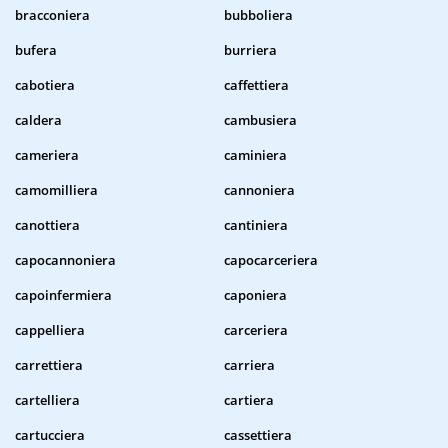
bracconiera
bubboliera
bufera
burriera
cabotiera
caffettiera
caldera
cambusiera
cameriera
caminiera
camomilliera
cannoniera
canottiera
cantiniera
capocannoniera
capocarceriera
capoinfermiera
caponiera
cappelliera
carceriera
carrettiera
carriera
cartelliera
cartiera
cartucciera
cassettiera