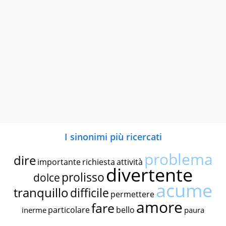
I sinonimi più ricercati
problema
dire
importante
richiesta
attività
divertente
prolisso
dolce
acume
tranquillo
difficile
permettere
amore
fare
particolare
bello
inerme
paura