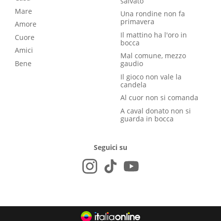
salvato
Mare
Una rondine non fa
primavera
Amore
Il mattino ha l'oro in
Cuore
bocca
Amici
Mal comune, mezzo
Bene
gaudio
Il gioco non vale la
candela
Al cuor non si comanda
A caval donato non si
guarda in bocca
Seguici su