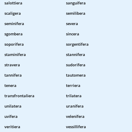
salottiera
sanguifera
scaligera
semilibera
seminifera
severa
sgombera
sincera
soporifera
sorgentifera
staminifera
stannifera
stravera
sudorifera
tannifera
tautomera
tenera
terriera
transfrontaliera
trilatera
unilatera
uranifera
uvifera
velenifera
veritiera
vessillifera