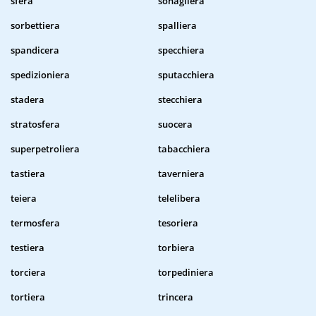
sfera
sonagliera
sorbettiera
spalliera
spandicera
specchiera
spedizioniera
sputacchiera
stadera
stecchiera
stratosfera
suocera
superpetroliera
tabacchiera
tastiera
taverniera
teiera
telelibera
termosfera
tesoriera
testiera
torbiera
torciera
torpediniera
tortiera
trincera