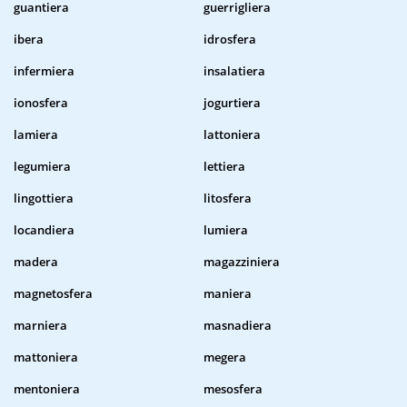
guantiera
guerrigliera
ibera
idrosfera
infermiera
insalatiera
ionosfera
jogurtiera
lamiera
lattoniera
legumiera
lettiera
lingottiera
litosfera
locandiera
lumiera
madera
magazziniera
magnetosfera
maniera
marniera
masnadiera
mattoniera
megera
mentoniera
mesosfera