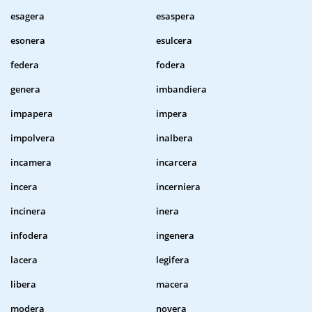
esagera
esaspera
esonera
esulcera
federa
fodera
genera
imbandiera
impapera
impera
impolvera
inalbera
incamera
incarcera
incera
incerniera
incinera
inera
infodera
ingenera
lacera
legifera
libera
macera
modera
novera