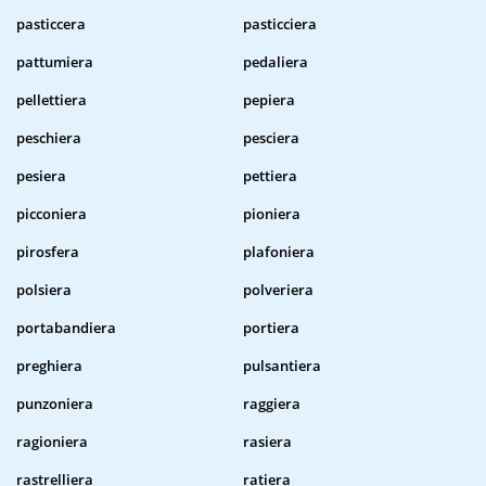
pasticcera
pasticciera
pattumiera
pedaliera
pellettiera
pepiera
peschiera
pesciera
pesiera
pettiera
picconiera
pioniera
pirosfera
plafoniera
polsiera
polveriera
portabandiera
portiera
preghiera
pulsantiera
punzoniera
raggiera
ragioniera
rasiera
rastrelliera
ratiera