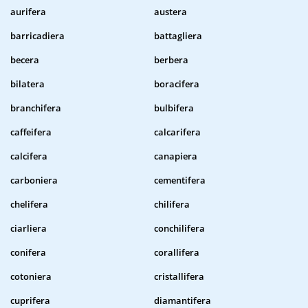
aurifera
austera
barricadiera
battagliera
becera
berbera
bilatera
boracifera
branchifera
bulbifera
caffeifera
calcarifera
calcifera
canapiera
carboniera
cementifera
chelifera
chilifera
ciarliera
conchilifera
conifera
corallifera
cotoniera
cristallifera
cuprifera
diamantifera