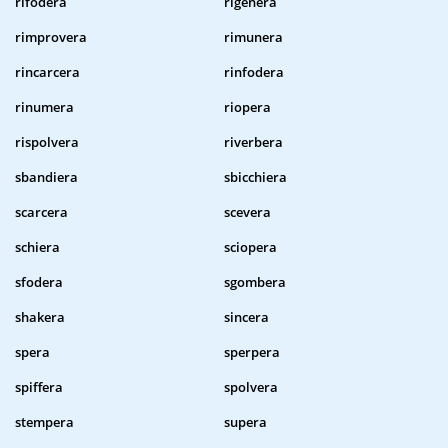
rifodera
rigenera
rimprovera
rimunera
rincarcera
rinfodera
rinumera
riopera
rispolvera
riverbera
sbandiera
sbicchiera
scarcera
scevera
schiera
sciopera
sfodera
sgombera
shakera
sincera
spera
sperpera
spiffera
spolvera
stempera
supera