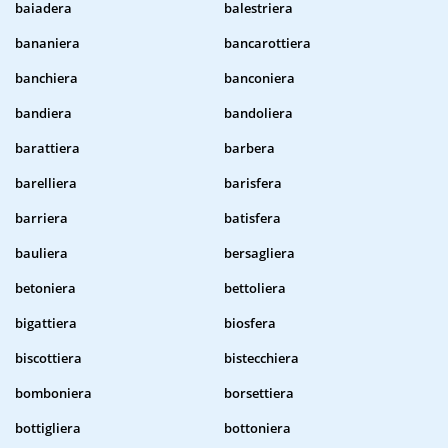
baiadera
balestriera
bananiera
bancarottiera
banchiera
banconiera
bandiera
bandoliera
barattiera
barbera
barelliera
barisfera
barriera
batisfera
bauliera
bersagliera
betoniera
bettoliera
bigattiera
biosfera
biscottiera
bistecchiera
bomboniera
borsettiera
bottigliera
bottoniera