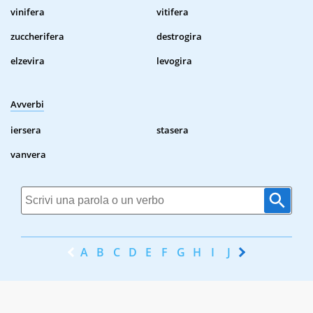
vinifera
vitifera
zuccherifera
destrogira
elzevira
levogira
Avverbi
iersera
stasera
vanvera
A
B
C
D
E
F
G
H
I
J
K
L
M
N