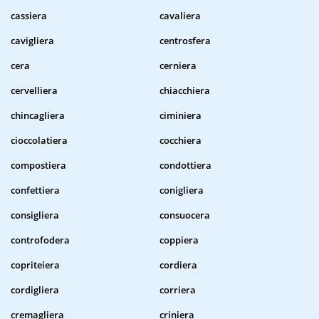
cassiera
cavaliera
cavigliera
centrosfera
cera
cerniera
cervelliera
chiacchiera
chincagliera
ciminiera
cioccolatiera
cocchiera
compostiera
condottiera
confettiera
conigliera
consigliera
consuocera
controfodera
coppiera
copriteiera
cordiera
cordigliera
corriera
cremagliera
criniera