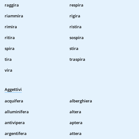
raggira
respira
riammira
rigira
rimira
ristira
ritira
sospira
spira
stira
tira
traspira
vira
Aggettivi
acquifera
alberghiera
alluminifera
altera
antivipera
aptera
argentifera
attera