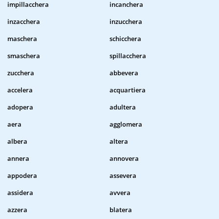
impillacchera
incanchera
inzacchera
inzucchera
maschera
schicchera
smaschera
spillacchera
zucchera
abbevera
accelera
acquartiera
adopera
adultera
aera
agglomera
albera
altera
annera
annovera
appodera
assevera
assidera
avvera
azzera
blatera