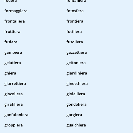
fodera
fontaniera
formaggiera
fotosfera
frontaliera
frontiera
fruttiera
fuciliera
fusiera
fusoliera
gambiera
gazzettiera
gelatiera
gettoniera
ghiera
giardiniera
giarrettiera
ginocchiera
giocoliera
gioielliera
girafiliera
gondoliera
gonfaloniera
gorgiera
groppiera
gualchiera