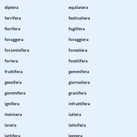
diptera
equilatera
ferrifera
festivaliera
fiorifera
foglifera
foraggera
foraggiera
foraminifera
forestiera
foriera
fossilifera
fruttifera
gemmifera
gessifera
giornaliera
gommifera
granifera
ignifera
infruttifera
insincera
iutiera
lacera
laticifera
lattifera
leggera