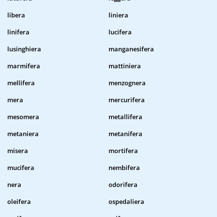
libera
liniera
linifera
lucifera
lusinghiera
manganesifera
marmifera
mattiniera
mellifera
menzognera
mera
mercurifera
mesomera
metallifera
metaniera
metanifera
misera
mortifera
mucifera
nembifera
nera
odorifera
oleifera
ospedaliera