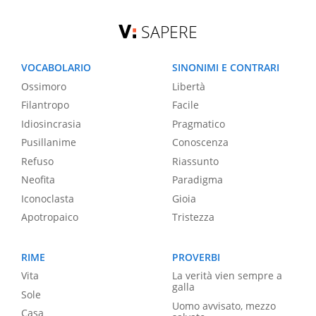
SAPERE
VOCABOLARIO
SINONIMI E CONTRARI
Ossimoro
Libertà
Filantropo
Facile
Idiosincrasia
Pragmatico
Pusillanime
Conoscenza
Refuso
Riassunto
Neofita
Paradigma
Iconoclasta
Gioia
Apotropaico
Tristezza
RIME
PROVERBI
Vita
La verità vien sempre a
galla
Sole
Uomo avvisato, mezzo
Casa