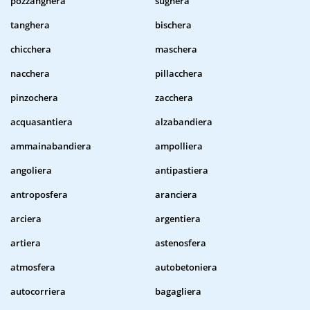
pozzanghera
sughera
tanghera
bischera
chicchera
maschera
nacchera
pillacchera
pinzochera
zacchera
acquasantiera
alzabandiera
ammainabandiera
ampolliera
angoliera
antipastiera
antroposfera
aranciera
arciera
argentiera
artiera
astenosfera
atmosfera
autobetoniera
autocorriera
bagagliera