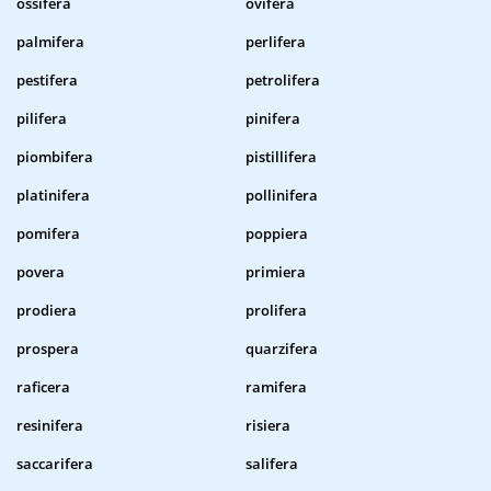
ossifera
ovifera
palmifera
perlifera
pestifera
petrolifera
pilifera
pinifera
piombifera
pistillifera
platinifera
pollinifera
pomifera
poppiera
povera
primiera
prodiera
prolifera
prospera
quarzifera
raficera
ramifera
resinifera
risiera
saccarifera
salifera