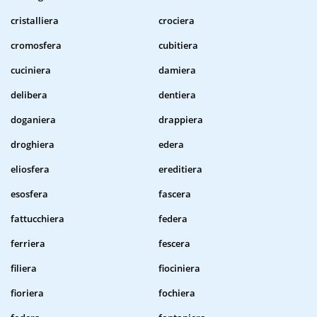
cristalliera
crociera
cromosfera
cubitiera
cuciniera
damiera
delibera
dentiera
doganiera
drappiera
droghiera
edera
eliosfera
ereditiera
esosfera
fascera
fattucchiera
federa
ferriera
fescera
filiera
fiociniera
fioriera
fochiera