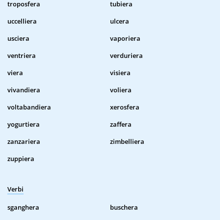
troposfera
tubiera
uccelliera
ulcera
usciera
vaporiera
ventriera
verduriera
viera
visiera
vivandiera
voliera
voltabandiera
xerosfera
yogurtiera
zaffera
zanzariera
zimbelliera
zuppiera
Verbi
sganghera
buschera