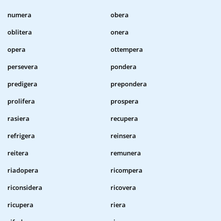
numera
obera
oblitera
onera
opera
ottempera
persevera
pondera
predigera
prepondera
prolifera
prospera
rasiera
recupera
refrigera
reinsera
reitera
remunera
riadopera
ricompera
riconsidera
ricovera
ricupera
riera