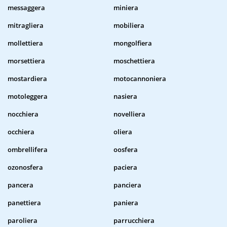
messaggera
miniera
mitragliera
mobiliera
mollettiera
mongolfiera
morsettiera
moschettiera
mostardiera
motocannoniera
motoleggera
nasiera
nocchiera
novelliera
occhiera
oliera
ombrellifera
oosfera
ozonosfera
paciera
pancera
panciera
panettiera
paniera
paroliera
parrucchiera