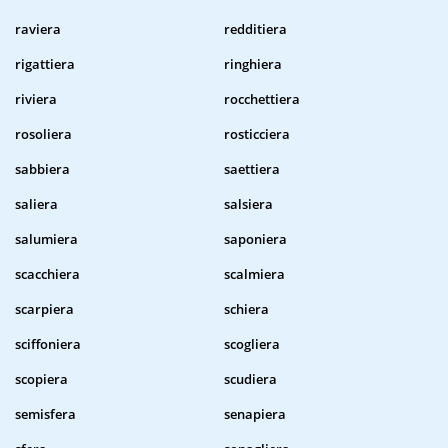
raviera
redditiera
rigattiera
ringhiera
riviera
rocchettiera
rosoliera
rosticciera
sabbiera
saettiera
saliera
salsiera
salumiera
saponiera
scacchiera
scalmiera
scarpiera
schiera
sciffoniera
scogliera
scopiera
scudiera
semisfera
senapiera