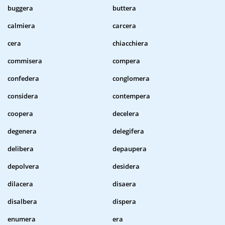
buggera
buttera
calmiera
carcera
cera
chiacchiera
commisera
compera
confedera
conglomera
considera
contempera
coopera
decelera
degenera
delegifera
delibera
depaupera
depolvera
desidera
dilacera
disaera
disalbera
dispera
enumera
era